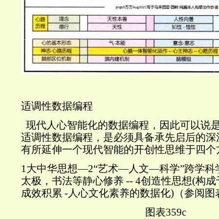
适调性数据编程
现代人心智能化的数据编程，因此可以说
适调性数据编程，是必须具备承先启后的深
有所延伸一个现代智能的开创性思维于四个
1
大中华思想
—2
“艺术—人文—科学”跨学科
太极，书法等静心修养
-- 4
创造性思想
(
构成
成效积累
-
人心文化素养的数据化
)
（参阅图
图表
359c