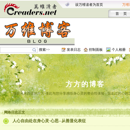
设万维读者为首页
万维
首 页
搜索>>
发表日志
控制面板
个人相册
方方的博客
我是马来西亚的方方 谨此与您分享感悟身心灵的整合性体验 - 我走过的心路
网络日志正文
人心自由处在身心灵·心思--从善显化表征