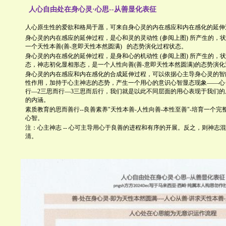
人心自由处在身心灵·心思--从善显化表征
人心原生性的爱欲和格局于愿，可来自身心灵的内在感应和内在感化的延伸
身心灵的内在感应的延伸过程，是心和灵的灵动性
(
参阅上图
)
所产生的，状
一个天性本善
(
善
-
意即天性本然圆满
)
的态势演化过程状态。
身心灵的内在感化的延伸过程，是身和心的机动性
(
参阅上图
)
所产生的，状
态，神志初化显相形态，是一个人性向善
(
善
-
意即天性本然圆满
)
的态势演化
身心灵的内在感应和内在感化的合成延伸过程，可以依据心主导身心灵的智
性作用，加持于心主神志的态势，产生一个用心的意识心智显态现象
——
心
行
—2
三思而行
—3
三思而后行，我们就是以此不同层面的用心表现于我们的
的内涵。
素质教育的思而善行
--
良善素养
"
天性本善
-
人性向善
-
本性至善
"-
培育一个完
心智。
注：心主神志
--
心可主导用心于良善的进程和有序的开展。反之，则神志混
清。