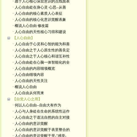
· 愿于人心核心深层意识的点线面表
· 人心自由处在身心灵·心思--从善
· 人心自由的核心素质人心表征
· 人心自由的核心化意识觉醒表象
· 概说人心自由 修改篇
· 人心自由的天性核心习得和建设
【人心自由】
· 人心自由于心灵和心智的能为和善
· 人心自由之于人心原生性的善良定
· 人心自由之于人心核心和谐互补性
· 人心自由处在心脑一体智能化的全
· 人心自由的内容细项概览
· 人心自由细项内容
· 人心自由的天性关注
· 概说人心自由
· 人心自由从何而来
【自觉人心之用】
· 何以人心自由--自由大有作为
· 人心与人身处在生命的系统性运作
· 人心自由之于道法自然的自主对接
· 人心自由的意识觉醒
· 人心自由的意识觉醒于表里整合的
· 人心自由的意识觉醒于里-“感觉-