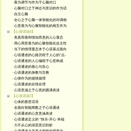
· 善为调节与作为于心脑对口
· 心脑对口之于神志与意识的作为话
· 自主心脑
· 全心之于心脑一体智能化的对调相
· 心意善为与心脑智能化的相互作为
【心语话说6】
· 美真而善和情知而意的人心显态
· 用心用意善为的心脑智能化自主性
· 当下的情理显态本于心语基点面向
· 心语通述的心路历程于人心的“点-
· 心语通述的人心编程于心意构成
· 心语通述的善心与良心
· 心语通述的身教与言教
· 心律作为的据情据理
· 心语通述的在情在理
· 心语意涵之于心意的圆满表述
【心语话说5】
· 心体的善意话语
· 全面向智能商数之于心语通述
· 心语通述的心意意涵表述
· 心语通述定义的 “快乐-开心·幸福
· 力不从心的深层意识剖析