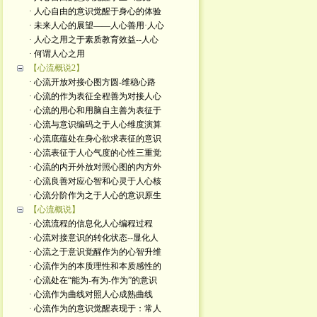
· 人心自由的意识觉醒于身心的体验
· 未来人心的展望——人心善用·人心
· 人心之用之于素质教育效益--人心
· 何谓人心之用
【心流概说2】
· 心流开放对接心图方圆-维稳心路
· 心流的作为表征全程善为对接人心
· 心流的用心和用脑自主善为表征于
· 心流与意识编码之于人心维度演算
· 心流底蕴处在身心欲求表征的意识
· 心流表征于人心气度的心性三重觉
· 心流的内开外放对照心图的内方外
· 心流良善对应心智和心灵于人心核
· 心流分阶作为之于人心的意识原生
【心流概说】
· 心流流程的信息化人心编程过程
· 心流对接意识的转化状态--显化人
· 心流之于意识觉醒作为的心智升维
· 心流作为的本质理性和本质感性的
· 心流处在“能为-有为-作为”的意识
· 心流作为曲线对照人心成熟曲线
· 心流作为的意识觉醒表现于：常人