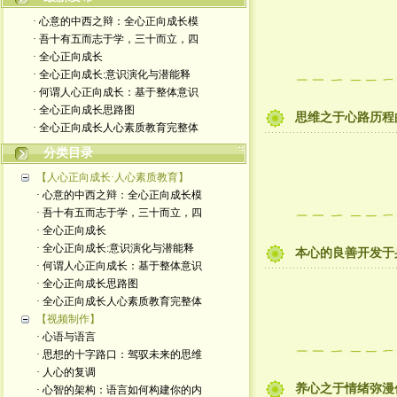
· 心意的中西之辩：全心正向成长模
· 吾十有五而志于学，三十而立，四
· 全心正向成长
· 全心正向成长:意识演化与潜能释
· 何谓人心正向成长：基于整体意识
· 全心正向成长思路图
思维之于心路历程
· 全心正向成长人心素质教育完整体
分类目录
【人心正向成长·人心素质教育】
· 心意的中西之辩：全心正向成长模
· 吾十有五而志于学，三十而立，四
· 全心正向成长
· 全心正向成长:意识演化与潜能释
本心的良善开发于
· 何谓人心正向成长：基于整体意识
· 全心正向成长思路图
· 全心正向成长人心素质教育完整体
【视频制作】
· 心语与语言
· 思想的十字路口：驾驭未来的思维
· 人心的复调
养心之于情绪弥漫
· 心智的架构：语言如何构建你的内