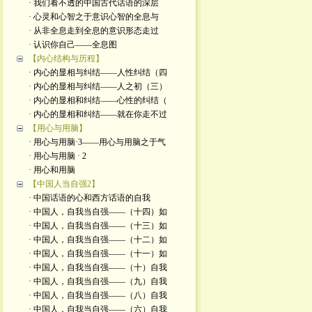
· 我们看不透的中国古代话语的深层
· 心灵和心智之于意识心智的全息与
· 从非全息走到全息的意识形态走过
· 认识你自己——全息图
【内心结构与历程】
· 内心的显相与纠结——人性纠结（四
· 内心的显相与纠结——人之初（三）
· 内心的显相和纠结——心性的纠结（
· 内心的显相和纠结——就在你走不过
【用心与用脑】
· 用心与用脑·3——用心与用脑之于气
· 用心与用脑 · 2
· 用心和用脑
【中国人当自强2】
· 中国话语的心和西方话语的自我
· 中国人，自我当自强——（十四）如
· 中国人，自我当自强——（十三）如
· 中国人，自我当自强——（十二）如
· 中国人，自我当自强——（十一）如
· 中国人，自我当自强——（十）自我
· 中国人，自我当自强——（九）自我
· 中国人，自我当自强——（八）自我
· 中国人，自我当自强——（六）自我