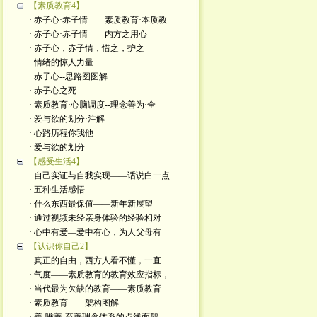
【素质教育4】
· 赤子心·赤子情——素质教育·本质教
· 赤子心·赤子情——内方之用心
· 赤子心，赤子情，惜之，护之
· 情绪的惊人力量
· 赤子心--思路图图解
· 赤子心之死
· 素质教育·心脑调度--理念善为·全
· 爱与欲的划分·注解
· 心路历程你我他
· 爱与欲的划分
【感受生活4】
· 自己实证与自我实现——话说白一点
· 五种生活感悟
· 什么东西最保值——新年新展望
· 通过视频未经亲身体验的经验相对
· 心中有爱—爱中有心，为人父母有
【认识你自己2】
· 真正的自由，西方人看不懂，一直
· 气度——素质教育的教育效应指标，
· 当代最为欠缺的教育——素质教育
· 素质教育——架构图解