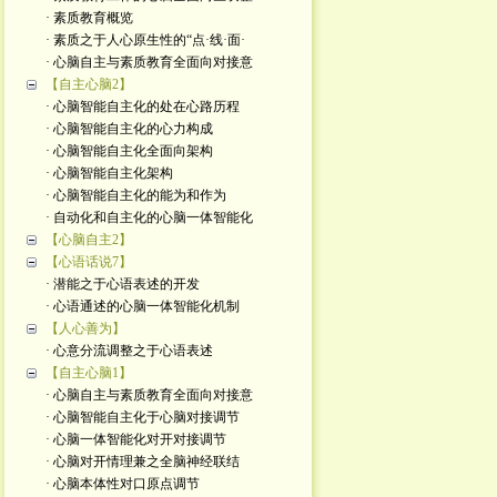
· 素质教育概览
· 素质之于人心原生性的“点·线·面·
· 心脑自主与素质教育全面向对接意
【自主心脑2】
· 心脑智能自主化的处在心路历程
· 心脑智能自主化的心力构成
· 心脑智能自主化全面向架构
· 心脑智能自主化架构
· 心脑智能自主化的能为和作为
· 自动化和自主化的心脑一体智能化
【心脑自主2】
【心语话说7】
· 潜能之于心语表述的开发
· 心语通述的心脑一体智能化机制
【人心善为】
· 心意分流调整之于心语表述
【自主心脑1】
· 心脑自主与素质教育全面向对接意
· 心脑智能自主化于心脑对接调节
· 心脑一体智能化对开对接调节
· 心脑对开情理兼之全脑神经联结
· 心脑本体性对口原点调节