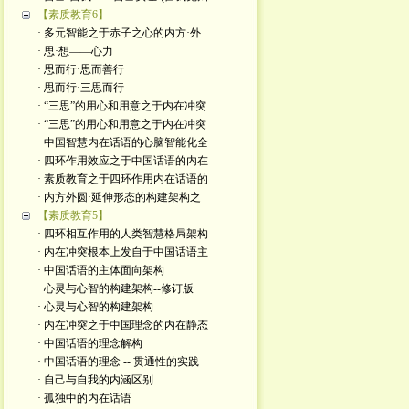
【素质教育6】
· 多元智能之于赤子之心的内方·外
· 思·想——心力
· 思而行·思而善行
· 思而行·三思而行
· “三思”的用心和用意之于内在冲突
· “三思”的用心和用意之于内在冲突
· 中国智慧内在话语的心脑智能化全
· 四环作用效应之于中国话语的内在
· 素质教育之于四环作用内在话语的
· 内方外圆·延伸形态的构建架构之
【素质教育5】
· 四环相互作用的人类智慧格局架构
· 内在冲突根本上发自于中国话语主
· 中国话语的主体面向架构
· 心灵与心智的构建架构--修订版
· 心灵与心智的构建架构
· 内在冲突之于中国理念的内在静态
· 中国话语的理念解构
· 中国话语的理念 -- 贯通性的实践
· 自己与自我的内涵区别
· 孤独中的内在话语