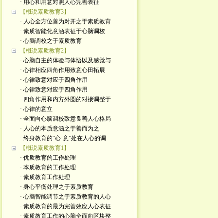
· 用心和用意对照人心完善表征
【概说素质教育3】
· 人心全方位善为对开之于素质教育
· 素质智能化意涵表征于心脑调校
· 心脑调校之于素质教育
【概说素质教育2】
· 心脑自主的体验与体悟以及感觉与
· 心律相应四角作用致意心田拓展
· 心律致意对应于四角作用
· 心律致意对应于四角作用
· 四角作用和内方外圆的对接调整于
· 心律的意立
· 全面向心脑调校致意良善人心格局
· 人心的本质意涵之于善而为之
· 终身教育的“心·意”处在人心的调
【概说素质教育1】
· 优质教育的工作处理
· 本质教育的工作处理
· 素质教育工作处理
· 身心平衡处理之于素质教育
· 心脑智能调节之于素质教育的人心
· 素质教育的最为完善效应人心表征
· 素质教育工作的心脑全面向区块整