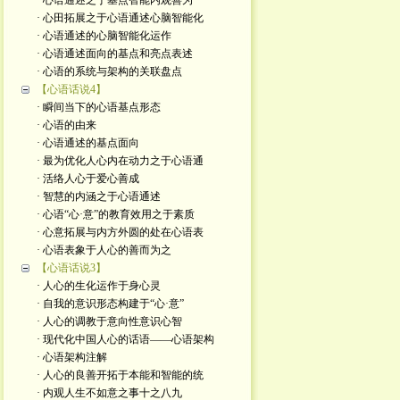
· 心语通述之于基点智能内观善为
· 心田拓展之于心语通述心脑智能化
· 心语通述的心脑智能化运作
· 心语通述面向的基点和亮点表述
· 心语的系统与架构的关联盘点
【心语话说4】
· 瞬间当下的心语基点形态
· 心语的由来
· 心语通述的基点面向
· 最为优化人心内在动力之于心语通
· 活络人心于爱心善成
· 智慧的内涵之于心语通述
· 心语“心·意”的教育效用之于素质
· 心意拓展与内方外圆的处在心语表
· 心语表象于人心的善而为之
【心语话说3】
· 人心的生化运作于身心灵
· 自我的意识形态构建于“心·意”
· 人心的调教于意向性意识心智
· 现代化中国人心的话语——心语架构
· 心语架构注解
· 人心的良善开拓于本能和智能的统
· 内观人生不如意之事十之八九