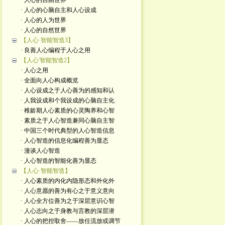
· 人心的自由世界
· 人心的心脑自主和人心设成
· 人心的人为世界
· 人心的自然世界
【人心·智能智造3】
· 良善人心编程于人心之用
【人心'智能智造2】
· 人心之用
· 全面向人心构成概览
· 人心设成之于人心善为的感知和认
· 人我设成和个我设成的心脑自主化
· 稚龄期人心素质的心灵陶养和心智
· 素质之于人心智造兼同心脑自主智
· 中国三个时代典型的人心智造信息
· 人心智造的信息化编程善为显态
· 漫谈人心智造
· 人心智造的智能化善为显态
【人心·智能智造】
· 人心素质的内化内隐形态和外化外
· 人心意愿的善为有心之于意义意向
· 人心全方位善为之于深层意识心智
· 人心志向之于身教与言教的深层潜
· 人心的把控取舍——放任流放或调节