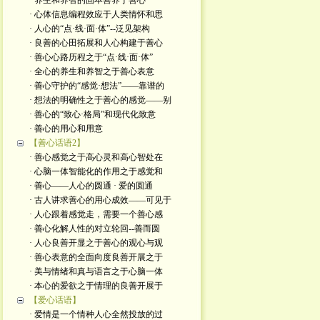
· 养生和养智的固本善养于善心
· 心体信息编程效应于人类情怀和思
· 人心的“点·线·面·体”--泛见架构
· 良善的心田拓展和人心构建于善心
· 善心心路历程之于“点·线·面·体”
· 全心的养生和养智之于善心表意
· 善心守护的“感觉·想法”——靠谱的
· 想法的明确性之于善心的感觉——别
· 善心的“致心·格局”和现代化致意
· 善心的用心和用意
【善心话语2】
· 善心感觉之于高心灵和高心智处在
· 心脑一体智能化的作用之于感觉和
· 善心——人心的圆通 · 爱的圆通
· 古人讲求善心的用心成效——可见于
· 人心跟着感觉走，需要一个善心感
· 善心化解人性的对立轮回--善而圆
· 人心良善开显之于善心的观心与观
· 善心表意的全面向度良善开展之于
· 美与情绪和真与语言之于心脑一体
· 本心的爱欲之于情理的良善开展于
【爱心话语】
· 爱情是一个情种人心全然投放的过