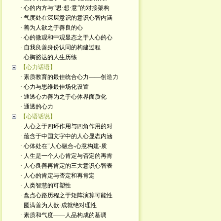
· 心的内方与“思·想·意”的对接架构
· 气度处在深层意识的意识心智内涵
· 善为人欲之于善良的心
· 心的微观和中观显态之于人心的心
· 自我良善身份认同的构建过程
· 心胸豁达的人生历练
【心力话语】
· 素质教育的最佳统合心力——创造力
· 心力与思维最佳场化设置
· 通透心力善为之于心体界面质化
· 通透的心力
【心语话说】
· 人心之于四环作用与四角作用的对
· 蕴含于中国文字中的人心显态内涵
· 心体处在"人心融合-心意构建-质
· 人生是一个人心肯定与否定的再肯
· 人心良善再肯定的三大意识心智表
· 人心的肯定与否定和再肯定
· 人类智慧的可塑性
· 盘点心路历程之于矩阵演算可能性
· 圆满善为人欲-成就绝对理性
· 素质和气度——人品构成的基调