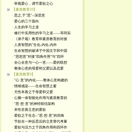
· 审视爱心，调节爱欲之心
【素质教育10】
· 思之,于"思"--深层意
· 爱心的三个面向
· 人生的学习之道
· 修行中实用性的学习之道——等同实
· 《弟子规》教育和素质教育的对接
· 人类智慧的"生化-内化-内外
· 生命智慧的破译于中国文字和中国
· “思想意”对接“四角作用”与“四环
· 全心全意与一心一意——爱的联想
· 整体心意的母爱和父爱以及恋爱
【素质教育9】
· “心·意”的内化——整体心意构建的
· 情绪感染——生命智慧之窗
· 天性本善之于母爱和父爱
· 心脑一体智能化作用与素质教育的
· “思·想·意”的神经联结架构
· 本性至善立意的爱欲
· 爱欲之于生念--“思·想·意”的四角
· 节欲在一种反思后的立意替代考量
· 爱欲与活力之于四角作用和四环作