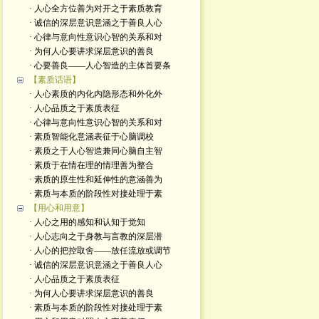
· 人心全方位善为对开之于素质教育
· 诚信的深层意识意涵之于善良人心
· 心律与意向性意识心智的关系和对
· 为何人心要讲求深层意识的善良
· 心要善良——人心智造的主体首要条
【素质话语】
· 人心素质的内化内隐形态和外化外
· 人心品质之于素质表征
· 心律与意向性意识心智的关系和对
· 素质智能化意涵表征于心脑调校
· 素质之于人心智造兼同心脑自主智
· 素质于在情在理的情理善为整合
· 素质的原生性和延伸性的意涵善为
· 素质与本质的阶段性对接处理于素
【用心和用意】
· 人心之用的感知和认知于觉知
· 人心志向之于身教与言教的深层潜
· 人心的把控取舍——放任流放或调节
· 诚信的深层意识意涵之于善良人心
· 人心品质之于素质表征
· 为何人心要讲求深层意识的善良
· 素质与本质的阶段性对接处理于素