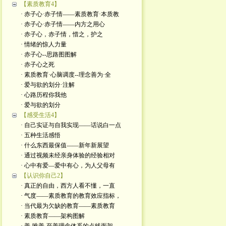
【素质教育4】
· 赤子心·赤子情——素质教育·本质教
· 赤子心·赤子情——内方之用心
· 赤子心，赤子情，惜之，护之
· 情绪的惊人力量
· 赤子心--思路图图解
· 赤子心之死
· 素质教育·心脑调度--理念善为·全
· 爱与欲的划分·注解
· 心路历程你我他
· 爱与欲的划分
【感受生活4】
· 自己实证与自我实现——话说白一点
· 五种生活感悟
· 什么东西最保值——新年新展望
· 通过视频未经亲身体验的经验相对
· 心中有爱—爱中有心，为人父母有
【认识你自己2】
· 真正的自由，西方人看不懂，一直
· 气度——素质教育的教育效应指标，
· 当代最为欠缺的教育——素质教育
· 素质教育——架构图解