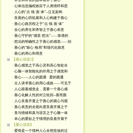
· 养生和养智的固本善养于善心
· 心体信息编程效应于人类情怀和思
· 人心的“点·线·面·体”--泛见架构
· 良善的心田拓展和人心构建于善心
· 善心心路历程之于“点·线·面·体”
· 全心的养生和养智之于善心表意
· 善心守护的“感觉·想法”——靠谱的
· 想法的明确性之于善心的感觉——别
· 善心的“致心·格局”和现代化致意
· 善心的用心和用意
【善心话语2】
· 善心感觉之于高心灵和高心智处在
· 心脑一体智能化的作用之于感觉和
· 善心——人心的圆通 · 爱的圆通
· 古人讲求善心的用心成效——可见于
· 人心跟着感觉走，需要一个善心感
· 善心化解人性的对立轮回--善而圆
· 人心良善开显之于善心的观心与观
· 善心表意的全面向度良善开展之于
· 美与情绪和真与语言之于心脑一体
· 本心的爱欲之于情理的良善开展于
【爱心话语】
· 爱情是一个情种人心全然投放的过