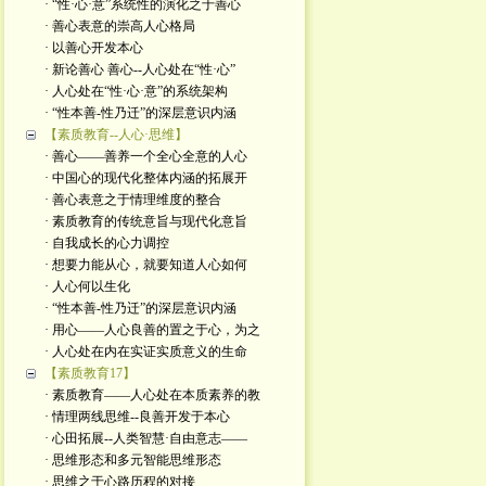
· “性·心·意”系统性的演化之于善心
· 善心表意的崇高人心格局
· 以善心开发本心
· 新论善心 善心--人心处在“性·心”
· 人心处在“性·心·意”的系统架构
· “性本善-性乃迁”的深层意识内涵
【素质教育--人心·思维】
· 善心——善养一个全心全意的人心
· 中国心的现代化整体内涵的拓展开
· 善心表意之于情理维度的整合
· 素质教育的传统意旨与现代化意旨
· 自我成长的心力调控
· 想要力能从心，就要知道人心如何
· 人心何以生化
· “性本善-性乃迁”的深层意识内涵
· 用心——人心良善的置之于心，为之
· 人心处在内在实证实质意义的生命
【素质教育17】
· 素质教育——人心处在本质素养的教
· 情理两线思维--良善开发于本心
· 心田拓展--人类智慧·自由意志——
· 思维形态和多元智能思维形态
· 思维之于心路历程的对接