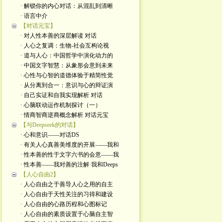
· 解锁你的内心对话：从混乱到清晰
· 语言中介
【对话元宝】
· 对人性本善的深层解读 对话
· 人心之复调：生物-社会互构论视
· 道与人心：中国哲学中演化动力的
· 中国文字智慧：从象形会意到未来
· 心性与心智的道德体验于精简性觉
· 从分离到合一：意识与心的辩证演
· 自己实证和自我实现解析 对话
· 心脑联动运作机制探讨（一）
· 情商智商逆商概念解析 对话元宝
【与Deepseek的对话】
· 心和意识——对话DS
· 有关人心真善美维度的开展——我和
· 性本善的性于文字六书的会意——我
· 性本善——我对善的注解·我和Deeps
【人心自由2】
· 人心自由之于善导人心之用的自主
· 人心自由于天性关注的习得和建设
· 人心自由的心路历程和心图标记
· 人心自由的素质设置于心脑自主智