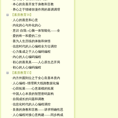
· 本心的良善开发于身教和言教
· 养心之于情绪弥漫作用的基调调理
【素质教育16】
· 人心的善意和心意
· 内化的心与外化的心 ​
· 意识·自我--心脑一体智能化——全
· 爱的终一和爱的二分
· 善为人生历练的体验和体悟
· 信息时代的人心编程全方位调控
· 心力集成之于人心编码编程
· 内心的人心编码编程
· 初心的善美真——人心原生态开局
· 初心的人心编码编程
【素质教育15】
· 内方外圆到位之于全心良善本质内
· 人心编程--情理两大线路数据化编
· 心田拓展——心意基模的拓展
· 中国人心本质的智慧密码架构
· 自我成长的问题和调教
· 信息化时代的人心编程调控
· 良善的身教和言教——讲求明确性思
· 人心编程对接心意构建——同步构成