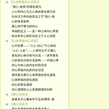
【心体界面内心话语2】
· “致心·格局”的爱欲善为
· 人心和内心与之心体的质化善为历
· 生命活力和自由意志之于“致心·格
· 心的体系架构
· 善心持守善为的内心
· 幸福的定义——是一种心体内心界面
· 快乐和开心的区别定义于人心深层
【心体界面内心话语】
· 心中的爱——“人心·内心”于心体的
· “人心·人欲”——人类恒古不灭通心
· 质化的心体分程与分流——讲求善良
· 心的质化分程分流架构——中国心博
· 内心与本心的内在对照话语
· 内心界面内化的内在话语
· 善待善为善行心体界面的质化感觉
· 心体界面的质化感觉
· 内心的质化感觉
· 内心渴望的人心意愿细项性剖析
【善心话语4】
· 孩童先天心脑条件不足的调理--善
【善心话语3】