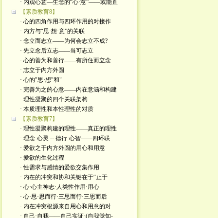
· 内观心意—生念的“心·意”——或能直
【素质教育8】
· 心的四角作用与四环作用的对接作
· 内方与“思·想·意”的关联
· 念立而志立——为何会志立不成?
· 先立念后立志——当可志立
· 心的善为和善行——有所住而立念
· 志立于内方外圆
· 心的"思·想"和"
· 完善为之的心意——内在意涵和构建
· 理性凝聚的四个关联架构
· 本质理性和本性理性的对质
【素质教育7】
· 理性凝聚构建的理性——真正的理性
· 理念·心灵 -- 德行·心智——四环联
· 爱欲之于内方外圆的用心和用意
· 爱欲的生化过程
· 性需求与感情的爱欲交集作用
· 内在的冲突和协和关键在于“止于
· 心·心主神志·人类性作用·用心
· 心·思·思而行·三思而行·三思而后
· 内在冲突根源来自用心和用意的对
· 自己·自我——自己实证·(自我觉知-