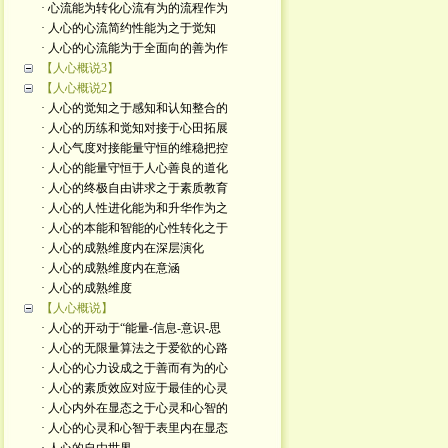
· 心流能为转化心流有为的流程作为
· 人心的心流简约性能为之于觉知
· 人心的心流能为于全面向的善为作
【人心概说3】
【人心概说2】
· 人心的觉知之于感知和认知整合的
· 人心的历练和觉知对接于心田拓展
· 人心气度对接能量守恒的维稳把控
· 人心的能量守恒于人心善良的道化
· 人心的终极自由讲求之于素质教育
· 人心的人性进化能为和升华作为之
· 人心的本能和智能的心性转化之于
· 人心的成熟维度内在深层演化
· 人心的成熟维度内在意涵
· 人心的成熟维度
【人心概说】
· 人心的开动于“能量-信息-意识-思
· 人心的无限量算法之于爱欲的心路
· 人心的心力设成之于善而有为的心
· 人心的素质效应对应于最佳的心灵
· 人心内外在显态之于心灵和心智的
· 人心的心灵和心智于表里内在显态