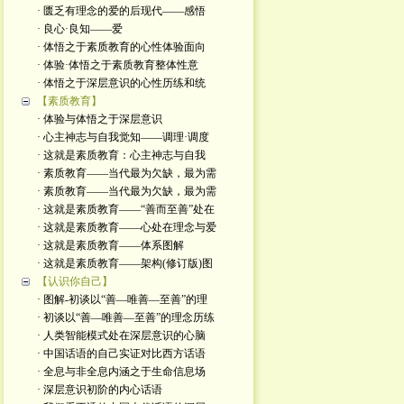
· 匮乏有理念的爱的后现代——感悟
· 良心·良知——爱
· 体悟之于素质教育的心性体验面向
· 体验·体悟之于素质教育整体性意
· 体悟之于深层意识的心性历练和统
【素质教育】
· 体验与体悟之于深层意识
· 心主神志与自我觉知——调理·调度
· 这就是素质教育：心主神志与自我
· 素质教育——当代最为欠缺，最为需
· 素质教育——当代最为欠缺，最为需
· 这就是素质教育——“善而至善”处在
· 这就是素质教育——心处在理念与爱
· 这就是素质教育——体系图解
· 这就是素质教育——架构(修订版)图
【认识你自己】
· 图解-初谈以“善—唯善—至善”的理
· 初谈以“善—唯善—至善”的理念历练
· 人类智能模式处在深层意识的心脑
· 中国话语的自己实证对比西方话语
· 全息与非全息内涵之于生命信息场
· 深层意识初阶的内心话语