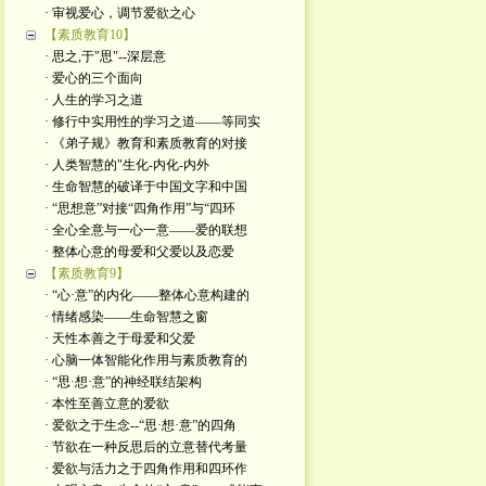
· 审视爱心，调节爱欲之心
【素质教育10】
· 思之,于"思"--深层意
· 爱心的三个面向
· 人生的学习之道
· 修行中实用性的学习之道——等同实
· 《弟子规》教育和素质教育的对接
· 人类智慧的"生化-内化-内外
· 生命智慧的破译于中国文字和中国
· “思想意”对接“四角作用”与“四环
· 全心全意与一心一意——爱的联想
· 整体心意的母爱和父爱以及恋爱
【素质教育9】
· “心·意”的内化——整体心意构建的
· 情绪感染——生命智慧之窗
· 天性本善之于母爱和父爱
· 心脑一体智能化作用与素质教育的
· “思·想·意”的神经联结架构
· 本性至善立意的爱欲
· 爱欲之于生念--“思·想·意”的四角
· 节欲在一种反思后的立意替代考量
· 爱欲与活力之于四角作用和四环作