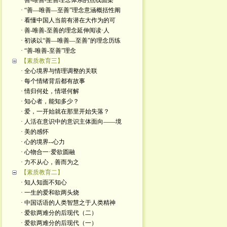
· 善-唯善-至善理念体系的点线面架
· “善—唯善—至善”理念意涵概括性阐
· 看懂中国人当前有潜在大作为的可
· 善-唯善-至善的理念延伸阅读·人
· 初谈以“善—唯善—至善”的理念历练
· “善-唯善-至善”理念
【素质教育三】
· 全心境界与情理调整的关联
· 每个情绪背后都有故事
· 情归何处，情堪何解
· 知心者，能知多少？
· 爱，一开始就在那里开始失落？
· 人活在意识中的意识主体面向——境
· 美的感怀
· 心的境界--心力
· 心物合一·爱欲圆融
· 力不从心，善而为之
【素质教育二】
· 知人知面不知心
· 一生的爱和欲两头烧
· 中国话语的人类智慧之于人类精神
· 爱欲两难分的后现代（二）
· 爱欲两难分的后现代（一）