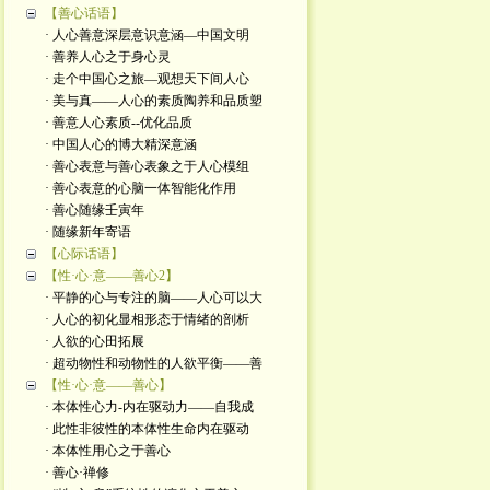
【善心话语】
· 人心善意深层意识意涵—中国文明
· 善养人心之于身心灵
· 走个中国心之旅—观想天下间人心
· 美与真——人心的素质陶养和品质塑
· 善意人心素质--优化品质
· 中国人心的博大精深意涵
· 善心表意与善心表象之于人心模组
· 善心表意的心脑一体智能化作用
· 善心随缘壬寅年
· 随缘新年寄语
【心际话语】
【性·心·意——善心2】
· 平静的心与专注的脑——人心可以大
· 人心的初化显相形态于情绪的剖析
· 人欲的心田拓展
· 超动物性和动物性的人欲平衡——善
【性·心·意——善心】
· 本体性心力-内在驱动力——自我成
· 此性非彼性的本体性生命内在驱动
· 本体性用心之于善心
· 善心·禅修