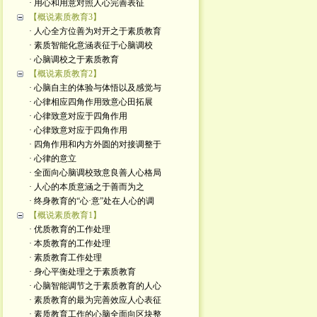
· 用心和用意对照人心完善表征
【概说素质教育3】
· 人心全方位善为对开之于素质教育
· 素质智能化意涵表征于心脑调校
· 心脑调校之于素质教育
【概说素质教育2】
· 心脑自主的体验与体悟以及感觉与
· 心律相应四角作用致意心田拓展
· 心律致意对应于四角作用
· 心律致意对应于四角作用
· 四角作用和内方外圆的对接调整于
· 心律的意立
· 全面向心脑调校致意良善人心格局
· 人心的本质意涵之于善而为之
· 终身教育的“心·意”处在人心的调
【概说素质教育1】
· 优质教育的工作处理
· 本质教育的工作处理
· 素质教育工作处理
· 身心平衡处理之于素质教育
· 心脑智能调节之于素质教育的人心
· 素质教育的最为完善效应人心表征
· 素质教育工作的心脑全面向区块整