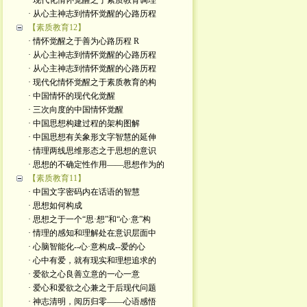
· 现代化情怀觉醒之于素质教育调理
· 从心主神志到情怀觉醒的心路历程
【素质教育12】
· 情怀觉醒之于善为心路历程 R
· 从心主神志到情怀觉醒的心路历程
· 从心主神志到情怀觉醒的心路历程
· 现代化情怀觉醒之于素质教育的构
· 中国情怀的现代化觉醒
· 三次向度的中国情怀觉醒
· 中国思想构建过程的架构图解
· 中国思想有关象形文字智慧的延伸
· 情理两线思维形态之于思想的意识
· 思想的不确定性作用——思想作为的
【素质教育11】
· 中国文字密码内在话语的智慧
· 思想如何构成
· 思想之于一个“思·想”和“心·意”构
· 情理的感知和理解处在意识层面中
· 心脑智能化--心·意构成--爱的心
· 心中有爱，就有现实和理想追求的
· 爱欲之心良善立意的一心一意
· 爱心和爱欲之心兼之于后现代问题
· 神志清明，阅历归零——心语感悟