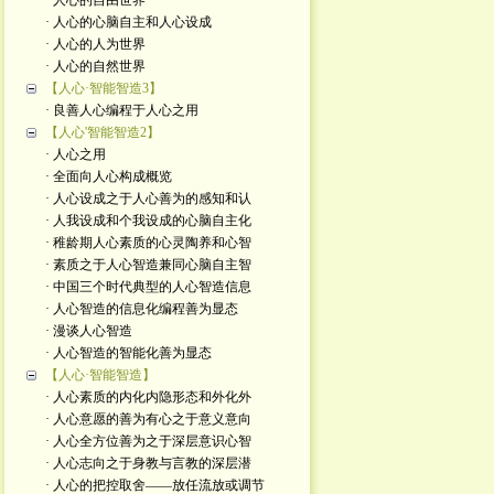
· 人心的自由世界
· 人心的心脑自主和人心设成
· 人心的人为世界
· 人心的自然世界
【人心·智能智造3】
· 良善人心编程于人心之用
【人心'智能智造2】
· 人心之用
· 全面向人心构成概览
· 人心设成之于人心善为的感知和认
· 人我设成和个我设成的心脑自主化
· 稚龄期人心素质的心灵陶养和心智
· 素质之于人心智造兼同心脑自主智
· 中国三个时代典型的人心智造信息
· 人心智造的信息化编程善为显态
· 漫谈人心智造
· 人心智造的智能化善为显态
【人心·智能智造】
· 人心素质的内化内隐形态和外化外
· 人心意愿的善为有心之于意义意向
· 人心全方位善为之于深层意识心智
· 人心志向之于身教与言教的深层潜
· 人心的把控取舍——放任流放或调节