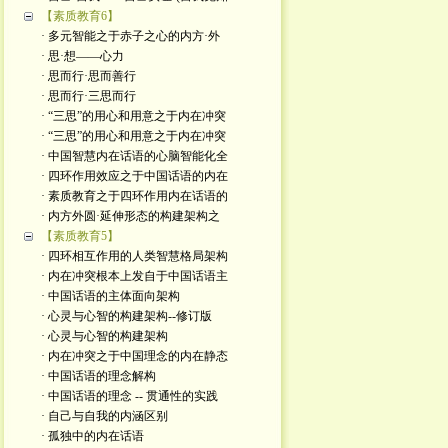
【素质教育6】
· 多元智能之于赤子之心的内方·外
· 思·想——心力
· 思而行·思而善行
· 思而行·三思而行
· “三思”的用心和用意之于内在冲突
· “三思”的用心和用意之于内在冲突
· 中国智慧内在话语的心脑智能化全
· 四环作用效应之于中国话语的内在
· 素质教育之于四环作用内在话语的
· 内方外圆·延伸形态的构建架构之
【素质教育5】
· 四环相互作用的人类智慧格局架构
· 内在冲突根本上发自于中国话语主
· 中国话语的主体面向架构
· 心灵与心智的构建架构--修订版
· 心灵与心智的构建架构
· 内在冲突之于中国理念的内在静态
· 中国话语的理念解构
· 中国话语的理念 -- 贯通性的实践
· 自己与自我的内涵区别
· 孤独中的内在话语