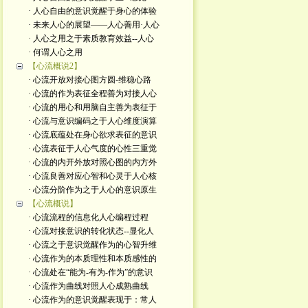
· 人心自由的意识觉醒于身心的体验
· 未来人心的展望——人心善用·人心
· 人心之用之于素质教育效益--人心
· 何谓人心之用
【心流概说2】
· 心流开放对接心图方圆-维稳心路
· 心流的作为表征全程善为对接人心
· 心流的用心和用脑自主善为表征于
· 心流与意识编码之于人心维度演算
· 心流底蕴处在身心欲求表征的意识
· 心流表征于人心气度的心性三重觉
· 心流的内开外放对照心图的内方外
· 心流良善对应心智和心灵于人心核
· 心流分阶作为之于人心的意识原生
【心流概说】
· 心流流程的信息化人心编程过程
· 心流对接意识的转化状态--显化人
· 心流之于意识觉醒作为的心智升维
· 心流作为的本质理性和本质感性的
· 心流处在“能为-有为-作为”的意识
· 心流作为曲线对照人心成熟曲线
· 心流作为的意识觉醒表现于：常人