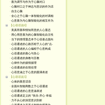
· 善为调节与作为于心脑对口
· 心脑对口之于神志与意识的作为话
· 自主心脑
· 全心之于心脑一体智能化的对调相
· 心意善为与心脑智能化的相互作为
【心语话说6】
· 美真而善和情知而意的人心显态
· 用心用意善为的心脑智能化自主性
· 当下的情理显态本于心语基点面向
· 心语通述的心路历程于人心的“点-
· 心语通述的人心编程于心意构成
· 心语通述的善心与良心
· 心语通述的身教与言教
· 心律作为的据情据理
· 心语通述的在情在理
· 心语意涵之于心意的圆满表述
【心语话说5】
· 心体的善意话语
· 全面向智能商数之于心语通述
· 心语通述的心意意涵表述
· 心语通述定义的 “快乐-开心·幸福
· 力不从心的深层意识剖析