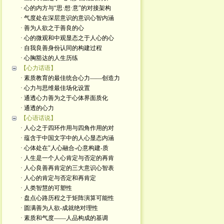
· 心的内方与“思·想·意”的对接架构
· 气度处在深层意识的意识心智内涵
· 善为人欲之于善良的心
· 心的微观和中观显态之于人心的心
· 自我良善身份认同的构建过程
· 心胸豁达的人生历练
【心力话语】
· 素质教育的最佳统合心力——创造力
· 心力与思维最佳场化设置
· 通透心力善为之于心体界面质化
· 通透的心力
【心语话说】
· 人心之于四环作用与四角作用的对
· 蕴含于中国文字中的人心显态内涵
· 心体处在"人心融合-心意构建-质
· 人生是一个人心肯定与否定的再肯
· 人心良善再肯定的三大意识心智表
· 人心的肯定与否定和再肯定
· 人类智慧的可塑性
· 盘点心路历程之于矩阵演算可能性
· 圆满善为人欲-成就绝对理性
· 素质和气度——人品构成的基调