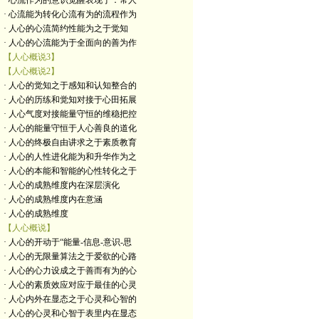
· 心流作为的意识觉醒表现于：常人
· 心流能为转化心流有为的流程作为
· 人心的心流简约性能为之于觉知
· 人心的心流能为于全面向的善为作
【人心概说3】
【人心概说2】
· 人心的觉知之于感知和认知整合的
· 人心的历练和觉知对接于心田拓展
· 人心气度对接能量守恒的维稳把控
· 人心的能量守恒于人心善良的道化
· 人心的终极自由讲求之于素质教育
· 人心的人性进化能为和升华作为之
· 人心的本能和智能的心性转化之于
· 人心的成熟维度内在深层演化
· 人心的成熟维度内在意涵
· 人心的成熟维度
【人心概说】
· 人心的开动于“能量-信息-意识-思
· 人心的无限量算法之于爱欲的心路
· 人心的心力设成之于善而有为的心
· 人心的素质效应对应于最佳的心灵
· 人心内外在显态之于心灵和心智的
· 人心的心灵和心智于表里内在显态