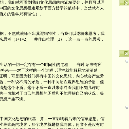
想，我们就可看到我们文化思想的内涵精要处，并且可以理
中国的文化思想很难规划于西方哲学的范畴中，当然就有人
西方的哲学只有理性）。
据，不然就演绎不出其逻辑特性，当我们以逻辑来思考，我
来思考（
1+1=2
），并作出推理（
2
），这一点一点的思考，
生活的一切一定存有一个时间性的过程——当时
-
后来有所
与将来——对于这样的一个过程，理性就能解释地清清楚
证明，可是因为我们拥有中国的文化思想，内心就会产生矛
盾，一种说不清的矛盾，一种不同层次境界思维的矛盾，但
清楚这个矛盾。这个矛盾一直以来牵绊着我们不知几许时
的一切相对于自己的思想的矛盾和不能理解自己的状况，极
思想产生不满。
中国文化思想的根基，并且一直影响着后来的儒家思想。儒
性最崇高的境界，那个境界就是物我同体，
何尝不是没有时