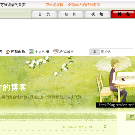
设万维读者为首页
万维读者网 -- 全球华人的精神家园
首 页
新 闻
视 频
博 客
志
控制面板
个人相册
给我留言
方的博客
灵的整合性体验 - 我走过的心路历程 让心自由飞翔
https://blog.creaders.net/
2012-02-16 02:32:29