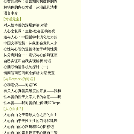
· 心智的架构：语言如何构建你的内
· 解锁你的内心对话：从混乱到清晰
· 语言中介
【对话元宝】
· 对人性本善的深层解读 对话
· 人心之复调：生物-社会互构论视
· 道与人心：中国哲学中演化动力的
· 中国文字智慧：从象形会意到未来
· 心性与心智的道德体验于精简性觉
· 从分离到合一：意识与心的辩证演
· 自己实证和自我实现解析 对话
· 心脑联动运作机制探讨（一）
· 情商智商逆商概念解析 对话元宝
【与Deepseek的对话】
· 心和意识——对话DS
· 有关人心真善美维度的开展——我和
· 性本善的性于文字六书的会意——我
· 性本善——我对善的注解·我和Deeps
【人心自由2】
· 人心自由之于善导人心之用的自主
· 人心自由于天性关注的习得和建设
· 人心自由的心路历程和心图标记
· 人心自由的素质设置于心脑自主智