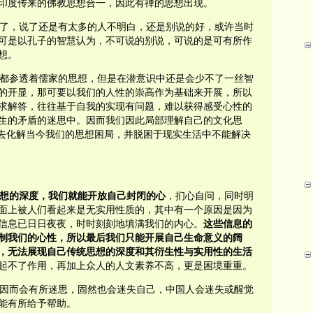
印度传来的佛教思想合一，因此有禅的思想出现。
了，说了还是有太多的人不明白，还是别说的好，或许当时
可是以孔子的智慧认为，不可说的别说，可说的是可有所作
想。
都参透着儒家的思想，但是在潜意识中还是会少不了一丝智
的开显，那可要以我们的人性的崇高作为基础来开展，所以
求解答，往往基于自我的实现有问题，难以获得感受心性的
生的矛盾的迷思中。因而我们因此局部理解自己的文化思
慧去化解当今我们的思想困局，并脱困于现实生活中不能解决
想的深度，我们就能开放自己封闭的心
，扪心自问，同时明
面上被人们看起来是无实用性质的，其中有一个原因是因为
信息已日日夜夜，时时刻刻地填满我们的内心。
这些信息的
制我们的心性，所以最后我们只能开展自己生命意义的阔
，无法展现自己传统思想的深度和其衍生性与实用性的生活
起不了作用，再加上众人的人文素养不高，更是困境重重。
因而会有所迷思，固然也会迷失自己，中国人会迷失或醒觉
能有所给予帮助。