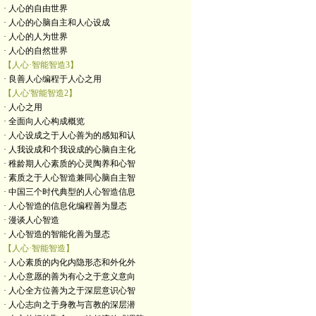
· 人心的自由世界
· 人心的心脑自主和人心设成
· 人心的人为世界
· 人心的自然世界
【人心·智能智造3】
· 良善人心编程于人心之用
【人心'智能智造2】
· 人心之用
· 全面向人心构成概览
· 人心设成之于人心善为的感知和认
· 人我设成和个我设成的心脑自主化
· 稚龄期人心素质的心灵陶养和心智
· 素质之于人心智造兼同心脑自主智
· 中国三个时代典型的人心智造信息
· 人心智造的信息化编程善为显态
· 漫谈人心智造
· 人心智造的智能化善为显态
【人心·智能智造】
· 人心素质的内化内隐形态和外化外
· 人心意愿的善为有心之于意义意向
· 人心全方位善为之于深层意识心智
· 人心志向之于身教与言教的深层潜