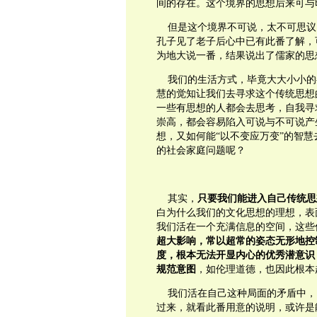
间的存在。这个境界的思想后来可与
但是这个境界不可说，太不可思议
孔子见了老子后心中已有此番了解，
为地大说一番，结果说出了儒家的思
我们的生活方式，毕竟大大小小的
慧的觉知让我们去寻求这个传统思想
一些有思想的人都会去思考，自我寻
崇高，都会容易陷入可说与不可说产
想，又如何能“以不变应万变”的智
的社会家庭问题呢？
其实，
只要我们能进入自己传统思
白为什么我们的文化思想的理想，表
我们活在一个充满信息的空间，这些
超大影响，常以超常的姿态无形地控
度，根本无法开显内心的优秀潜意识
规范意图
，如伦理道德，也因此根本
我们活在自己这种局面的矛盾中，
过来，就看此番用意的说明，或许是