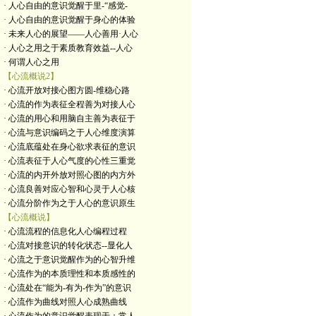
· 人心自由的意识觉醒于里-“感觉-
· 人心自由的意识觉醒于身心的体验
· 未来人心的展望——人心善用·人心
· 人心之用之于素质教育效益--人心
· 何谓人心之用
【心流概说2】
· 心流开放对接心图方圆-维稳心路
· 心流的作为表征全程善为对接人心
· 心流的用心和用脑自主善为表征于
· 心流与意识编码之于人心维度演算
· 心流底蕴处在身心欲求表征的意识
· 心流表征于人心气度的心性三重觉
· 心流的内开外放对照心图的内方外
· 心流良善对应心智和心灵于人心核
· 心流分阶作为之于人心的意识原生
【心流概说】
· 心流流程的信息化人心编程过程
· 心流对接意识的转化状态--显化人
· 心流之于意识觉醒作为的心智升维
· 心流作为的本质理性和本质感性的
· 心流处在“能为-有为-作为”的意识
· 心流作为曲线对照人心成熟曲线