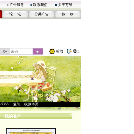
广告服务
联系我们
关于万维
论 坛
分类广告
购 物
帮助
退出
u/5365/
>
复制
>
收藏本页
我的名片