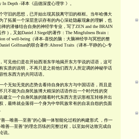
y In Depth -译本《品德深度心理学 》。
个守旧的思想，已开始出现其脱离守旧的框框。当年哈佛大
为了拓展一个深层意识存有的内心深处隐蔽现象的理解，也
自身的禅的潜修结合自身的神经学专业，写了ZEN and the BRAIN
Daniel J.Siegel的著作：The Mingfulness Brain：
he cultivation of well-being（译本-喜悦的脑：大脑神经学与冥想的整
aniel Golfman的联合著作:Altered Traits（译本-平静的心-专
可见他们是在开始西渐东学地揭开东方学说的话语，这可
有实质的说明，不再只是之前他们西方人所定调的神秘学话
兼容性东西方的共同话语。
个无知无觉的态势去看待自身的东方与中国话语，而且是
不只不能为自身民族博大精深的话语作出一个时代性的突
去建立一个自身民族的随着时代东西方意识形相互转移并出
权，最终就会落得一个身为中华民族常有的自哀自怨的负面
是草。
—唯善—至善”的心脑一体智能化过程的构建形式 ，作一
—唯善—至善”的理念历练的完整过程，以至如何达致完成自
以论说。