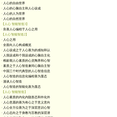
· 人心的自由世界
· 人心的心脑自主和人心设成
· 人心的人为世界
· 人心的自然世界
【人心·智能智造3】
· 良善人心编程于人心之用
【人心'智能智造2】
· 人心之用
· 全面向人心构成概览
· 人心设成之于人心善为的感知和认
· 人我设成和个我设成的心脑自主化
· 稚龄期人心素质的心灵陶养和心智
· 素质之于人心智造兼同心脑自主智
· 中国三个时代典型的人心智造信息
· 人心智造的信息化编程善为显态
· 漫谈人心智造
· 人心智造的智能化善为显态
【人心·智能智造】
· 人心素质的内化内隐形态和外化外
· 人心意愿的善为有心之于意义意向
· 人心全方位善为之于深层意识心智
· 人心志向之于身教与言教的深层潜