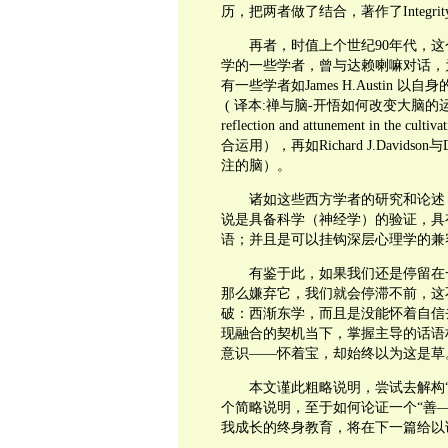
历，把两者做了结合，著作了Integrit
再者，时值上个世纪90年代，这
学的一些学者，曾与达赖喇嘛对话，
有一些学者如James H.Austin 以
( 译本:禅与脑-开悟如何改变大脑的运作 )，又如
reflection and attunement in t
合运用），再如Richard J.Davidson与D
注的脑）。
诸如这些西方学者的研究和论述，
说是具备科学（神经学）的验证，具
语；并且是可以挂钩深层心理学的
有鉴于此，如果我们还是停留在一
那么嫌弃它，我们就会停滞不前，这
破：西渐东学，而且是没能怀着自信
现融合的契机当下，掌握主导的话语
意识——怀着宝，却始终以为这
本文谨此粗略说明，尝试去解构“善
个简略说明，至于如何论证一个“善
我成长的终身教育，将在下一篇给