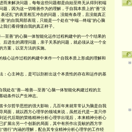
进而来解决问题，每每这些问题都是由始至终无从得到初端
问题，因为这一切唯善作为的理解，于自我本质上的“善”没
，表还乱”的表里相互冲击的问题，没能有条理，且没能真正
善”的自我局部表现，只能是一个处在“中端—终端”的心脑
无法让我们看得懂自我的真正样子。
—至善”的心脑一体智能化运作过程构建中的一个个结果的
、后进生的调理问题，亲子关系的问题，就必须从这一个全
题的方案，以至方法的实施。
的核心运作过程的构建中来作一个自我本质上形成的理解和
：心主神志，是可以剖析出这个本质性的存在和运作的基
我处在“善—唯善—至善”心脑一体智能化构建过程的主
命基础条件以产生神志。
卡尔哲学思想的强大影响，几百年来就常常认为脑是自我
导局面，就以西方心理学的领域来说，虽然近代是一直只停
到近代后期的荣格精神分析心理学出现后，本来精神分析心
已扩展出另一个创新的局面，其中有所作出贡献的西方学
国话语的“德行”内涵的理解，配合其专业精神分析心理学的工作经