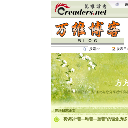
搜索>>
发表日
方
我是马来西亚的方方 谨此与您分享感悟身心
网络日志正文
初谈以“善—唯善—至善”的理念历