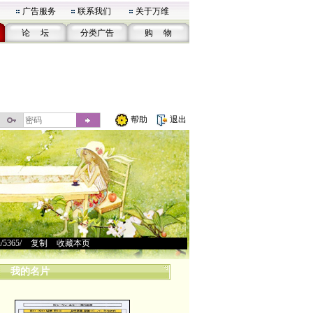
广告服务
联系我们
关于万维
论 坛
分类广告
购 物
帮助
退出
u/5365/
>
复制
>
收藏本页
我的名片