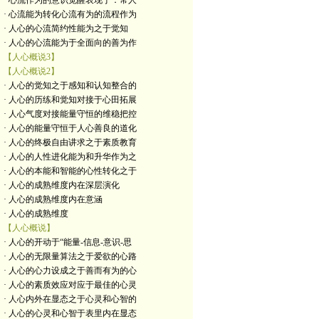
· 心流作为的意识觉醒表现于：常人
· 心流能为转化心流有为的流程作为
· 人心的心流简约性能为之于觉知
· 人心的心流能为于全面向的善为作
【人心概说3】
【人心概说2】
· 人心的觉知之于感知和认知整合的
· 人心的历练和觉知对接于心田拓展
· 人心气度对接能量守恒的维稳把控
· 人心的能量守恒于人心善良的道化
· 人心的终极自由讲求之于素质教育
· 人心的人性进化能为和升华作为之
· 人心的本能和智能的心性转化之于
· 人心的成熟维度内在深层演化
· 人心的成熟维度内在意涵
· 人心的成熟维度
【人心概说】
· 人心的开动于“能量-信息-意识-思
· 人心的无限量算法之于爱欲的心路
· 人心的心力设成之于善而有为的心
· 人心的素质效应对应于最佳的心灵
· 人心内外在显态之于心灵和心智的
· 人心的心灵和心智于表里内在显态