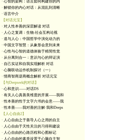
· 心智的架构：语言如何构建你的内
· 解锁你的内心对话：从混乱到清晰
· 语言中介
【对话元宝】
· 对人性本善的深层解读 对话
· 人心之复调：生物-社会互构论视
· 道与人心：中国哲学中演化动力的
· 中国文字智慧：从象形会意到未来
· 心性与心智的道德体验于精简性觉
· 从分离到合一：意识与心的辩证演
· 自己实证和自我实现解析 对话
· 心脑联动运作机制探讨（一）
· 情商智商逆商概念解析 对话元宝
【与Deepseek的对话】
· 心和意识——对话DS
· 有关人心真善美维度的开展——我和
· 性本善的性于文字六书的会意——我
· 性本善——我对善的注解·我和Deeps
【人心自由2】
· 人心自由之于善导人心之用的自主
· 人心自由于天性关注的习得和建设
· 人心自由的心路历程和心图标记
· 人心自由的素质设置于心脑自主智