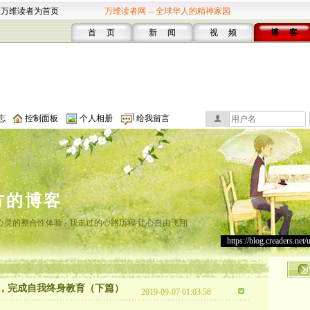
设万维读者为首页
万维读者网 -- 全球华人的精神家园
首 页
新 闻
视 频
博 客
志
控制面板
个人相册
给我留言
方的博客
灵的整合性体验 - 我走过的心路历程 让心自由飞翔
https://blog.creaders.net/
练，完成自我终身教育（下篇）
2019-09-07 01:03:58