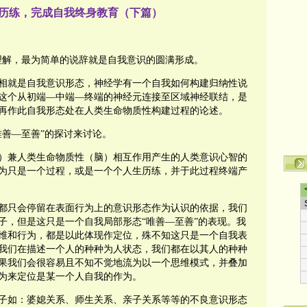
念历练，完成自我终身教育（下篇）
来理解，最为简单的说辞就是自我意识的圆满形成。
就是自我意识形态，神经学有一个自我如何构建归纳性说
这个从初端—中端—终端的神经元连接至区域神经联结，是
后再作此自我形态处在人类生命物质性构建过程的论述。
唯善—至善”的探讨来讨论。
兼人类生命物质性（脑）相互作用产生的人类意识心智的
为只是一个过程，或是一个个人生历练，并于此过程终端产
只会停留在表面行为上的意识形态作为认识的依据，我们
子，但是这只是一个自我局部形态“唯善—至善”的表现。我
维和行为，都是以此体现作定位，殊不知这只是一个自我表
我们在描述一个人的种种为人状态，我们都在以其人的种种
果我们会很容易且不知不觉地流为以一个思维模式，并叠加
认为来定位是某一个人自我的作为。
如：婆媳关系、师生关系、亲子关系等等的不良意识形态