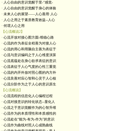
· 人心自由的意识觉醒于里-“感觉-
· 人心自由的意识觉醒于身心的体验
· 未来人心的展望——人心善用·人心
· 人心之用之于素质教育效益--人心
· 何谓人心之用
【心流概说2】
· 心流开放对接心图方圆-维稳心路
· 心流的作为表征全程善为对接人心
· 心流的用心和用脑自主善为表征于
· 心流与意识编码之于人心维度演算
· 心流底蕴处在身心欲求表征的意识
· 心流表征于人心气度的心性三重觉
· 心流的内开外放对照心图的内方外
· 心流良善对应心智和心灵于人心核
· 心流分阶作为之于人心的意识原生
【心流概说】
· 心流流程的信息化人心编程过程
· 心流对接意识的转化状态--显化人
· 心流之于意识觉醒作为的心智升维
· 心流作为的本质理性和本质感性的
· 心流处在“能为-有为-作为”的意识
· 心流作为曲线对照人心成熟曲线