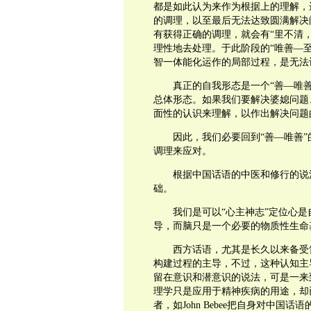
都是如此认为来作为根据上的理解，
的调理，以至最后无法达致圆满解决
有获得正确的调理，就会有“里不清
理性地去处理。于此阶段的“唯善—至
智一体能化运作的局部过程，是
真正的自我形态是一个“善—唯善
总体形态。如果我们要解决婆媳问题
面性的认识来理解，以作出解决问
因此，我们必要回到“善—唯善”
调理来应对。
根据中国话语的中医和修行的说法
础。
我们是可以“心主神志”定位心是自
导，而脑只是一个必要的物质性生
西方话语，尤其是长久以来备受笛
构建过程的主导，不过，这种认知主
留在意识和潜意识的说法，可是一来
理学只是应用于精神疾病的用途，却
者，如John Bebee把自身对中