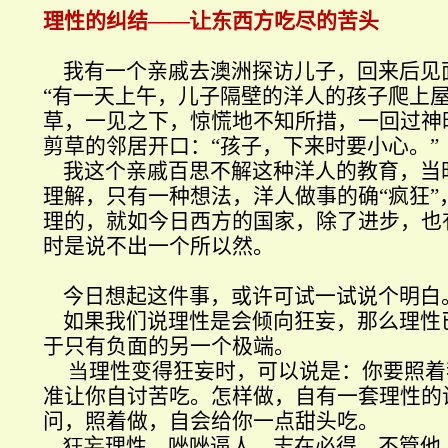
理性的纠结
——让
东西方吃尽的苦头
我有一个亲戚去澳洲探访儿子，回来后见
“
有一天上午，儿子隔壁的洋人的孩子爬上
草，一见之下，惊慌地不知所措，一回过神
剪草的邻居开口：
“
孩子，下来时要小心。
”
我这个亲戚百思不解这种洋人的教育，当
理解，只有一种想法，洋人做事的确
“
疯狂
”
理的，就如今日西方的国家，除了进步，也
时是说不出一个所以然。
今日想起这件事，或许可试一试说个明白
如果我们说理性是会倾向狂妄，那么理性
于只有负面的另一个极端
。
当
理性变得狂妄时，可以说是：你要照着
准让你自讨苦吃。怎样做，自有一套理性的
问，照着做，自会给你一点甜头吃。
狂妄
理性，唑唑逼人，志在必得，不管他