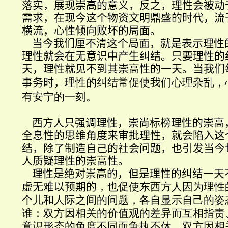
落实，展现崇高的意义，反之，理性会被动
需求，在现今这个物资文明鼎盛的时代
，流
横流，心性倾向败坏的局面。
当今我们厘不清这个局面，就是表示理性
理性就会在无意识中产生纠结。只要理性的
天，理性就见不到其崇高性的一天
。当我们
事务时，
理性的纠结常促使我们
心理杂乱，
有安宁的一刻。
西方人只强调理性，崇尚标榜理性的崇高
全息性的思维角度来审批理性，就会陷入这
结，除了制造自己的社会问题，也引发当今
人质疑理性的崇高性。
理性是绝对崇高的，但是理性的纠结一天
虚无难以预期的
，也促使东西方人因为理性
个儿和人际之间的问题，各自显示自己的姿
谁：双方因相关的价值观的差异而互相指责
意识形态的角度不同而争执不休、双方因相