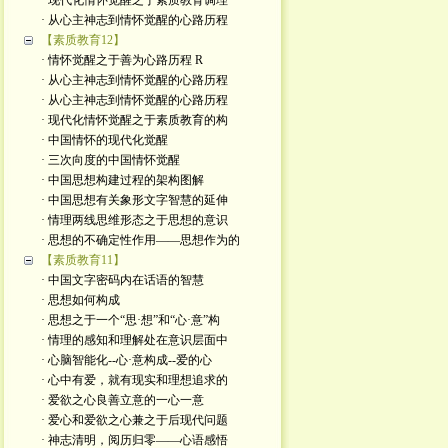
· 现代化情怀觉醒之于素质教育调理
· 从心主神志到情怀觉醒的心路历程
【素质教育12】
· 情怀觉醒之于善为心路历程 R
· 从心主神志到情怀觉醒的心路历程
· 从心主神志到情怀觉醒的心路历程
· 现代化情怀觉醒之于素质教育的构
· 中国情怀的现代化觉醒
· 三次向度的中国情怀觉醒
· 中国思想构建过程的架构图解
· 中国思想有关象形文字智慧的延伸
· 情理两线思维形态之于思想的意识
· 思想的不确定性作用——思想作为的
【素质教育11】
· 中国文字密码内在话语的智慧
· 思想如何构成
· 思想之于一个“思·想”和“心·意”构
· 情理的感知和理解处在意识层面中
· 心脑智能化--心·意构成--爱的心
· 心中有爱，就有现实和理想追求的
· 爱欲之心良善立意的一心一意
· 爱心和爱欲之心兼之于后现代问题
· 神志清明，阅历归零——心语感悟