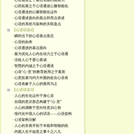
· 心语通述之于基点智能内观善为
· 心田拓展之于心语通述心脑智能化
· 心语通述的心脑智能化运作
· 心语通述面向的基点和亮点表述
· 心语的系统与架构的关联盘点
【心语话说4】
· 瞬间当下的心语基点形态
· 心语的由来
· 心语通述的基点面向
· 最为优化人心内在动力之于心语通
· 活络人心于爱心善成
· 智慧的内涵之于心语通述
· 心语“心·意”的教育效用之于素质
· 心意拓展与内方外圆的处在心语表
· 心语表象于人心的善而为之
【心语话说3】
· 人心的生化运作于身心灵
· 自我的意识形态构建于“心·意”
· 人心的调教于意向性意识心智
· 现代化中国人心的话语——心语架构
· 心语架构注解
· 人心的良善开拓于本能和智能的统
· 内观人生不如意之事十之八九