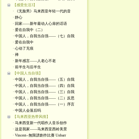
【感受生活3】
· 《无脸男》马来西亚年轻一代的音
· 静心
· 回家——新年最动人心扉的话语
· 爱在自我中（二）
· 中国人，自我当自强——（七）自我
· 爱在自我中
· 心动了无痕
· 禅
· 新年感言——人老心不老
· 前半生与后半生
【中国人当自强】
· 中国人，自我当自强——（五）自我
· 中国人，自我当自强——（四）自我
· 中国人，自我当自强——（三）自我
· 中国人，自我当自强——（二）反思
· 中国人，自我当自强——（一）序言
· 中国人会落后吗
【马来西亚热带风情】
· 马来西亚新一代唱作人音乐创作
· 这是我家——马来西亚西岭美景
· Vincent--無限譜創作比賽 Unbarr