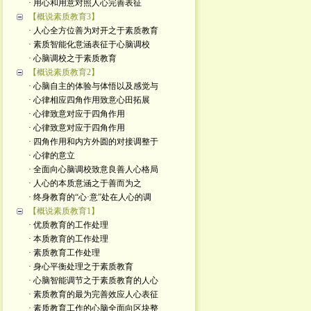
· 用心和用意对照人心完善表征
【概说素质教育3】
· 人心全方位善为对开之于素质教育
· 素质智能化意涵表征于心脑调校
· 心脑调校之于素质教育
【概说素质教育2】
· 心脑自主的体验与体悟以及感觉与
· 心律相应四角作用致意心田拓展
· 心律致意对应于四角作用
· 心律致意对应于四角作用
· 四角作用和内方外圆的对接调整于
· 心律的意立
· 全面向心脑调校致意良善人心格局
· 人心的本质意涵之于善而为之
· 终身教育的“心·意”处在人心的调
【概说素质教育1】
· 优质教育的工作处理
· 本质教育的工作处理
· 素质教育工作处理
· 身心平衡处理之于素质教育
· 心脑智能调节之于素质教育的人心
· 素质教育的最为完善效应人心表征
· 素质教育工作的心脑全面向区块整