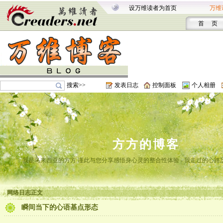
设万维读者为首页
万维
首 页
搜索>>
发表日志
控制面板
个人相册
方方的博客
我是马来西亚的方方 谨此与您分享感悟身心灵的整合性体验 - 我走过的心路
网络日志正文
瞬间当下的心语基点形态