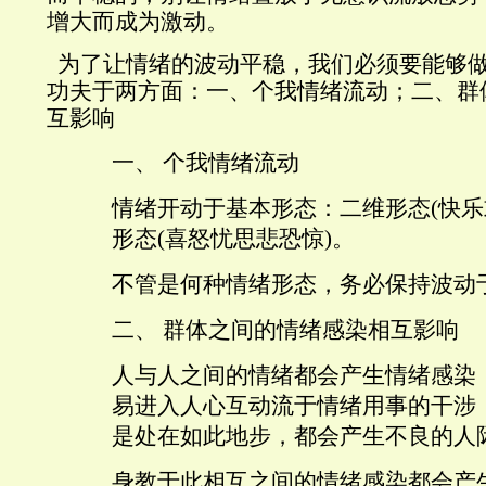
增大而成为激动。
为了让情绪的波动平稳，我们必须要能够
功夫于两方面：一、个我情绪流动；二、群
互影响
一、
个我情绪流动
情绪开动于基本形态：
二
维形态
(
快乐
形态
(
喜怒忧思悲恐惊
)。
不管是何种情绪形态，务必保持波动
二、
群体之间的情绪感染相互影响
人与人之间的情绪都会产生情绪感染
易进入人心互动流于情绪用事的干涉
是处在如此地步，都会产生不良的人
身教于此相互之间的情绪感染都会产