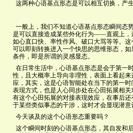
这两种心语基点形态是可以相互切换，产
一般上，我们不知道心语基点形态瞬间态
是可以直接造成某些外化行为——直观上，
如心直口快、率性作风、破口大骂等等。这
可以即刻转换进入一个快思的思维形态，如
条件，即是所谓的灵感显态。
在日常生活中，心语基点形态是会于第一
性，且大概率上导向非理性，表面上看起来
应，其实，这是心语智能处在当下的第一时
表现方式，也是人心同步处在心田拓展相关
有这个心田拓展的对接表现效应，在事后还
于某些类似事态的干涉，这时才会显现潜意
今天谈及的这个心语形态重要吗？
这个瞬间时刻的心语基点形态，其自发和