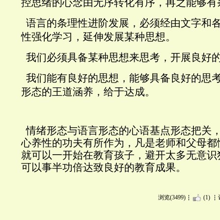
控思绪的心念由无序转化有序，再之能够有
语言的条理性进阶发展，必须经由文字和
性强化学习，延伸发展某种思想。
我们必须具备某种思想来思考，开展良好
我们能有良好的思想，能够具备良好的思
形态的王道涵养，给于达成。
情绪形态与语言形态的心语基点形态把关
心养性的功夫有所作为，凡是老师和父母都
就可以一开始在教育孩子，避开太多无意识
可以事半功倍达致良好的教育成果。
浏览(3499)
(1)