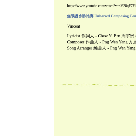
https://www.youtube.com/watch?v=sV20qF7Fk
無限譜 創作比賽 Unbarred Composing Compe
Vincent
Lyricist 作詞人 - Chew Yi Ern 周宇恩 
Composer 作曲人 - Png Wen Yang 方
Song Arranger 編曲人 - Png Wen Ya