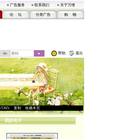
广告服务
联系我们
关于万维
论 坛
分类广告
购 物
帮助
退出
u/5365/
>
复制
>
收藏本页
我的名片