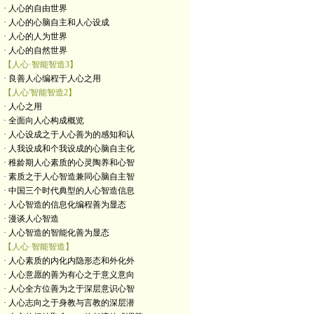
· 人心的自由世界
· 人心的心脑自主和人心设成
· 人心的人为世界
· 人心的自然世界
【人心·智能智造3】
· 良善人心编程于人心之用
【人心'智能智造2】
· 人心之用
· 全面向人心构成概览
· 人心设成之于人心善为的感知和认
· 人我设成和个我设成的心脑自主化
· 稚龄期人心素质的心灵陶养和心智
· 素质之于人心智造兼同心脑自主智
· 中国三个时代典型的人心智造信息
· 人心智造的信息化编程善为显态
· 漫谈人心智造
· 人心智造的智能化善为显态
【人心·智能智造】
· 人心素质的内化内隐形态和外化外
· 人心意愿的善为有心之于意义意向
· 人心全方位善为之于深层意识心智
· 人心志向之于身教与言教的深层潜