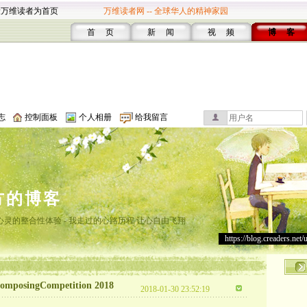
设万维读者为首页
万维读者网 -- 全球华人的精神家园
首 页
新 闻
视 频
博 客
志
控制面板
个人相册
给我留言
方的博客
灵的整合性体验 - 我走过的心路历程 让心自由飞翔
https://blog.creaders.net/
posingCompetition 2018
2018-01-30 23:52:19