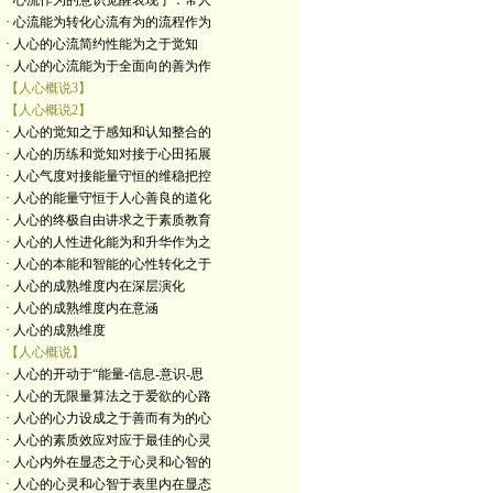
· 心流作为的意识觉醒表现于：常人
· 心流能为转化心流有为的流程作为
· 人心的心流简约性能为之于觉知
· 人心的心流能为于全面向的善为作
【人心概说3】
【人心概说2】
· 人心的觉知之于感知和认知整合的
· 人心的历练和觉知对接于心田拓展
· 人心气度对接能量守恒的维稳把控
· 人心的能量守恒于人心善良的道化
· 人心的终极自由讲求之于素质教育
· 人心的人性进化能为和升华作为之
· 人心的本能和智能的心性转化之于
· 人心的成熟维度内在深层演化
· 人心的成熟维度内在意涵
· 人心的成熟维度
【人心概说】
· 人心的开动于“能量-信息-意识-思
· 人心的无限量算法之于爱欲的心路
· 人心的心力设成之于善而有为的心
· 人心的素质效应对应于最佳的心灵
· 人心内外在显态之于心灵和心智的
· 人心的心灵和心智于表里内在显态