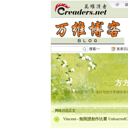
搜索>>
发表日
方
我是马来西亚的方方 谨此与您分享感悟身心
网络日志正文
Vincent--無限譜創作比賽 UnbarredCom