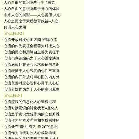
· 人心自由的意识觉醒于里-“感觉-
· 人心自由的意识觉醒于身心的体验
· 未来人心的展望——人心善用·人心
· 人心之用之于素质教育效益--人心
· 何谓人心之用
【心流概说2】
· 心流开放对接心图方圆-维稳心路
· 心流的作为表征全程善为对接人心
· 心流的用心和用脑自主善为表征于
· 心流与意识编码之于人心维度演算
· 心流底蕴处在身心欲求表征的意识
· 心流表征于人心气度的心性三重觉
· 心流的内开外放对照心图的内方外
· 心流良善对应心智和心灵于人心核
· 心流分阶作为之于人心的意识原生
【心流概说】
· 心流流程的信息化人心编程过程
· 心流对接意识的转化状态--显化人
· 心流之于意识觉醒作为的心智升维
· 心流作为的本质理性和本质感性的
· 心流处在“能为-有为-作为”的意识
· 心流作为曲线对照人心成熟曲线