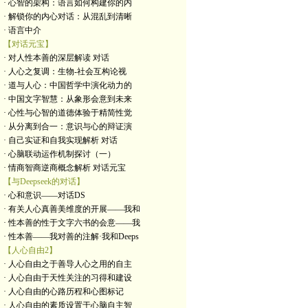
· 心智的架构：语言如何构建你的内
· 解锁你的内心对话：从混乱到清晰
· 语言中介
【对话元宝】
· 对人性本善的深层解读 对话
· 人心之复调：生物-社会互构论视
· 道与人心：中国哲学中演化动力的
· 中国文字智慧：从象形会意到未来
· 心性与心智的道德体验于精简性觉
· 从分离到合一：意识与心的辩证演
· 自己实证和自我实现解析 对话
· 心脑联动运作机制探讨（一）
· 情商智商逆商概念解析 对话元宝
【与Deepseek的对话】
· 心和意识——对话DS
· 有关人心真善美维度的开展——我和
· 性本善的性于文字六书的会意——我
· 性本善——我对善的注解·我和Deeps
【人心自由2】
· 人心自由之于善导人心之用的自主
· 人心自由于天性关注的习得和建设
· 人心自由的心路历程和心图标记
· 人心自由的素质设置于心脑自主智