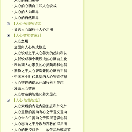
· 人心的自由世界
· 人心的心脑自主和人心设成
· 人心的人为世界
· 人心的自然世界
【人心·智能智造3】
· 良善人心编程于人心之用
【人心'智能智造2】
· 人心之用
· 全面向人心构成概览
· 人心设成之于人心善为的感知和认
· 人我设成和个我设成的心脑自主化
· 稚龄期人心素质的心灵陶养和心智
· 素质之于人心智造兼同心脑自主智
· 中国三个时代典型的人心智造信息
· 人心智造的信息化编程善为显态
· 漫谈人心智造
· 人心智造的智能化善为显态
【人心·智能智造】
· 人心素质的内化内隐形态和外化外
· 人心意愿的善为有心之于意义意向
· 人心全方位善为之于深层意识心智
· 人心志向之于身教与言教的深层潜
· 人心的把控取舍——放任流放或调节