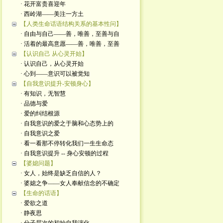
· 花开富贵喜迎年
· 西岭湖——美注一方土
【人类生命话语结构关系的基本性问】
· 自由与自己——善，唯善，至善与自
· 活着的最高意愿——善，唯善，至善
【认识自己 从心灵开始】
· 认识自己，从心灵开始
· 心到——意识可以被觉知
【自我意识提升-安顿身心】
· 有知识，无智慧
· 品德与爱
· 爱的纠结根源
· 自我意识的爱之于脑和心态势上的
· 自我意识之爱
· 看一看那不停转化我们一生生命态
· 自我意识提升 -- 身心安顿的过程
【婆媳问题】
· 女人，始终是缺乏自信的人？
· 婆媳之争——女人奉献信念的不确定
【生命的话语】
· 爱欲之道
· 静夜思