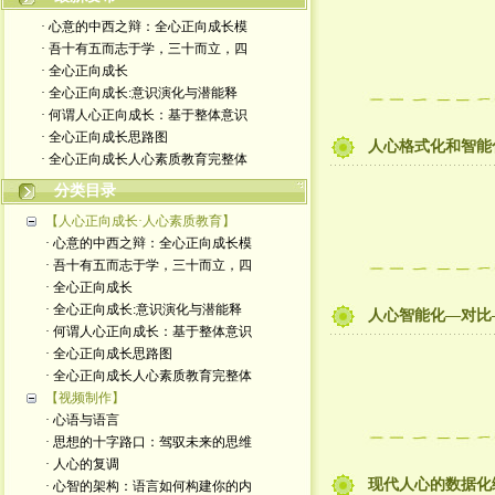
· 心意的中西之辩：全心正向成长模
· 吾十有五而志于学，三十而立，四
· 全心正向成长
· 全心正向成长:意识演化与潜能释
· 何谓人心正向成长：基于整体意识
· 全心正向成长思路图
人心格式化和智能
· 全心正向成长人心素质教育完整体
分类目录
【人心正向成长·人心素质教育】
· 心意的中西之辩：全心正向成长模
· 吾十有五而志于学，三十而立，四
· 全心正向成长
· 全心正向成长:意识演化与潜能释
人心智能化—对比
· 何谓人心正向成长：基于整体意识
· 全心正向成长思路图
· 全心正向成长人心素质教育完整体
【视频制作】
· 心语与语言
· 思想的十字路口：驾驭未来的思维
· 人心的复调
现代人心的数据化
· 心智的架构：语言如何构建你的内