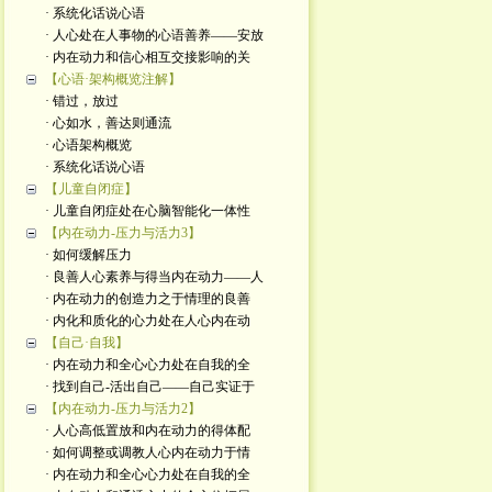
· 系统化话说心语
· 人心处在人事物的心语善养——安放
· 内在动力和信心相互交接影响的关
【心语·架构概览注解】
· 错过，放过
· 心如水，善达则通流
· 心语架构概览
· 系统化话说心语
【儿童自闭症】
· 儿童自闭症处在心脑智能化一体性
【内在动力-压力与活力3】
· 如何缓解压力
· 良善人心素养与得当内在动力——人
· 内在动力的创造力之于情理的良善
· 内化和质化的心力处在人心内在动
【自己·自我】
· 内在动力和全心心力处在自我的全
· 找到自己-活出自己——自己实证于
【内在动力-压力与活力2】
· 人心高低置放和内在动力的得体配
· 如何调整或调教人心内在动力于情
· 内在动力和全心心力处在自我的全