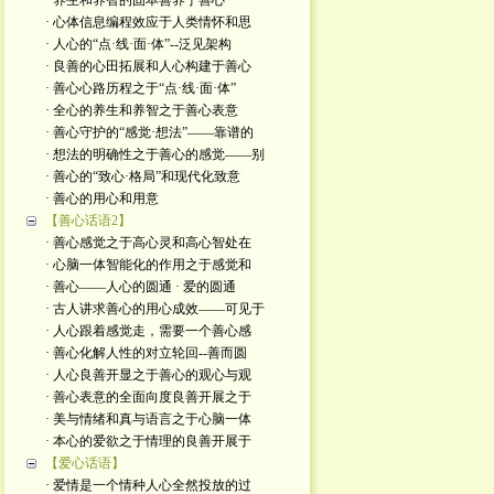
· 养生和养智的固本善养于善心
· 心体信息编程效应于人类情怀和思
· 人心的“点·线·面·体”--泛见架构
· 良善的心田拓展和人心构建于善心
· 善心心路历程之于“点·线·面·体”
· 全心的养生和养智之于善心表意
· 善心守护的“感觉·想法”——靠谱的
· 想法的明确性之于善心的感觉——别
· 善心的“致心·格局”和现代化致意
· 善心的用心和用意
【善心话语2】
· 善心感觉之于高心灵和高心智处在
· 心脑一体智能化的作用之于感觉和
· 善心——人心的圆通 · 爱的圆通
· 古人讲求善心的用心成效——可见于
· 人心跟着感觉走，需要一个善心感
· 善心化解人性的对立轮回--善而圆
· 人心良善开显之于善心的观心与观
· 善心表意的全面向度良善开展之于
· 美与情绪和真与语言之于心脑一体
· 本心的爱欲之于情理的良善开展于
【爱心话语】
· 爱情是一个情种人心全然投放的过