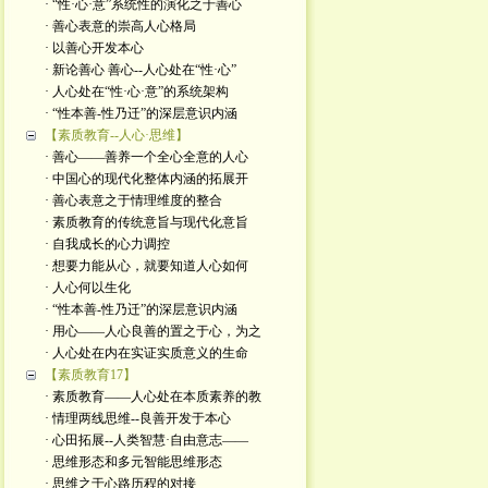
· “性·心·意”系统性的演化之于善心
· 善心表意的崇高人心格局
· 以善心开发本心
· 新论善心 善心--人心处在“性·心”
· 人心处在“性·心·意”的系统架构
· “性本善-性乃迁”的深层意识内涵
【素质教育--人心·思维】
· 善心——善养一个全心全意的人心
· 中国心的现代化整体内涵的拓展开
· 善心表意之于情理维度的整合
· 素质教育的传统意旨与现代化意旨
· 自我成长的心力调控
· 想要力能从心，就要知道人心如何
· 人心何以生化
· “性本善-性乃迁”的深层意识内涵
· 用心——人心良善的置之于心，为之
· 人心处在内在实证实质意义的生命
【素质教育17】
· 素质教育——人心处在本质素养的教
· 情理两线思维--良善开发于本心
· 心田拓展--人类智慧·自由意志——
· 思维形态和多元智能思维形态
· 思维之于心路历程的对接