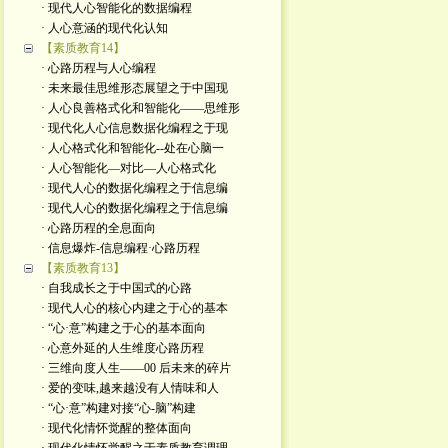
· 现代人心智能化的数据编程
· 人心意涵的现代化认知
【素质教育14】
· 心路历程与人心编程
· 未来最佳思维形态展望之于中国现
· 人心良善格式化和智能化——思维形
· 现代化人心信息数据化编程之于现
· 人心格式化和智能化--处在心脑一
· 人心智能化—对比—人心格式化
· 现代人心的数据化编程之于信息编
· 现代人心的数据化编程之于信息编
· 心路历程的全息面向
· 信息爆炸-信息编程·心路历程
【素质教育13】
· 自我成长之于中国式的心路
· 现代人心的核心内建之于心的基本
· “心·意”构建之于心的基本面向
· 心意外延的人生维度心路历程
· 三维向度人生——00 后未来的碎片
· 爱的变味,越来越没有人情味和人
· “心·意”构建对接“心-脑”构建
· 现代化情怀觉醒的整体面向