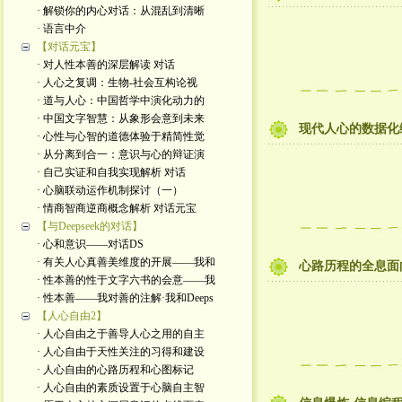
· 解锁你的内心对话：从混乱到清晰
· 语言中介
【对话元宝】
· 对人性本善的深层解读 对话
· 人心之复调：生物-社会互构论视
· 道与人心：中国哲学中演化动力的
· 中国文字智慧：从象形会意到未来
现代人心的数据化
· 心性与心智的道德体验于精简性觉
· 从分离到合一：意识与心的辩证演
· 自己实证和自我实现解析 对话
· 心脑联动运作机制探讨（一）
· 情商智商逆商概念解析 对话元宝
【与Deepseek的对话】
· 心和意识——对话DS
· 有关人心真善美维度的开展——我和
心路历程的全息面
· 性本善的性于文字六书的会意——我
· 性本善——我对善的注解·我和Deeps
【人心自由2】
· 人心自由之于善导人心之用的自主
· 人心自由于天性关注的习得和建设
· 人心自由的心路历程和心图标记
· 人心自由的素质设置于心脑自主智