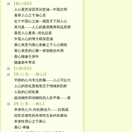
【善心话语】
· 人心善意深层意识意涵—中国文明
· 善养人心之于身心灵
· 走个中国心之旅—观想天下间人心
· 美与真——人心的素质陶养和品质塑
· 善意人心素质--优化品质
· 中国人心的博大精深意涵
· 善心表意与善心表象之于人心模组
· 善心表意的心脑一体智能化作用
· 善心随缘壬寅年
· 随缘新年寄语
【心际话语】
【性·心·意——善心2】
· 平静的心与专注的脑——人心可以大
· 人心的初化显相形态于情绪的剖析
· 人欲的心田拓展
· 超动物性和动物性的人欲平衡——善
【性·心·意——善心】
· 本体性心力-内在驱动力——自我成
· 此性非彼性的本体性生命内在驱动
· 本体性用心之于善心
· 善心·禅修