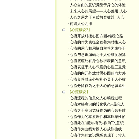
· 人心自由的意识觉醒于身心的体验
· 未来人心的展望——人心善用·人心
· 人心之用之于素质教育效益--人心
· 何谓人心之用
【心流概说2】
· 心流开放对接心图方圆-维稳心路
· 心流的作为表征全程善为对接人心
· 心流的用心和用脑自主善为表征于
· 心流与意识编码之于人心维度演算
· 心流底蕴处在身心欲求表征的意识
· 心流表征于人心气度的心性三重觉
· 心流的内开外放对照心图的内方外
· 心流良善对应心智和心灵于人心核
· 心流分阶作为之于人心的意识原生
【心流概说】
· 心流流程的信息化人心编程过程
· 心流对接意识的转化状态--显化人
· 心流之于意识觉醒作为的心智升维
· 心流作为的本质理性和本质感性的
· 心流处在“能为-有为-作为”的意识
· 心流作为曲线对照人心成熟曲线
· 心流作为的意识觉醒表现于：常人