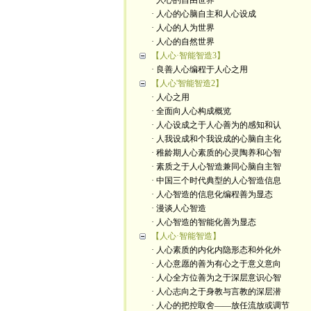
· 人心的自由世界
· 人心的心脑自主和人心设成
· 人心的人为世界
· 人心的自然世界
【人心·智能智造3】
· 良善人心编程于人心之用
【人心'智能智造2】
· 人心之用
· 全面向人心构成概览
· 人心设成之于人心善为的感知和认
· 人我设成和个我设成的心脑自主化
· 稚龄期人心素质的心灵陶养和心智
· 素质之于人心智造兼同心脑自主智
· 中国三个时代典型的人心智造信息
· 人心智造的信息化编程善为显态
· 漫谈人心智造
· 人心智造的智能化善为显态
【人心·智能智造】
· 人心素质的内化内隐形态和外化外
· 人心意愿的善为有心之于意义意向
· 人心全方位善为之于深层意识心智
· 人心志向之于身教与言教的深层潜
· 人心的把控取舍——放任流放或调节