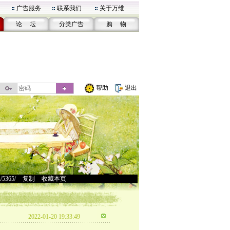
广告服务
联系我们
关于万维
论 坛
分类广告
购 物
帮助
退出
u/5365/
>
复制
>
收藏本页
2022-01-20 19:33:49