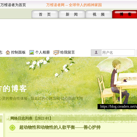
设万维读者为首页
万维读者网 -- 全球华人的精神家园
首 页
新 闻
视 频
博 客
志
控制面板
个人相册
给我留言
方的博客
灵的整合性体验 - 我走过的心路历程 让心自由飞翔
https://blog.creaders.net/
网络日志列表 【2022-01】
超动物性和动物性的人欲平衡——善心护持