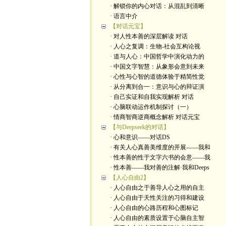
· 解锁你的内心对话：从混乱到清晰
· 语言中介
【对话元宝】
· 对人性本善的深层解读 对话
· 人心之复调：生物-社会互构论视
· 道与人心：中国哲学中演化动力的
· 中国文字智慧：从象形会意到未来
· 心性与心智的道德体验于精简性觉
· 从分离到合一：意识与心的辩证演
· 自己实证和自我实现解析 对话
· 心脑联动运作机制探讨（一）
· 情商智商逆商概念解析 对话元宝
【与Deepseek的对话】
· 心和意识——对话DS
· 有关人心真善美维度的开展——我和
· 性本善的性于文字六书的会意——我
· 性本善——我对善的注解·我和Deeps
【人心自由2】
· 人心自由之于善导人心之用的自主
· 人心自由于天性关注的习得和建设
· 人心自由的心路历程和心图标记
· 人心自由的素质设置于心脑自主智