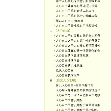
· 愿于人心核心深层意识的点线面表
· 人心自由处在身心灵·心思--从善
· 人心自由的核心素质人心表征
· 人心自由的核心化意识觉醒表象
· 概说人心自由 修改篇
· 人心自由的天性核心习得和建设
【人心自由】
· 人心自由于心灵和心智的能为和善
· 人心自由之于人心原生性的善良定
· 人心自由之于人心核心和谐互补性
· 人心自由处在心脑一体智能化的全
· 人心自由的内容细项概览
· 人心自由细项内容
· 人心自由的天性关注
· 概说人心自由
· 人心自由从何而来
【自觉人心之用】
· 何以人心自由--自由大有作为
· 人心与人身处在生命的系统性运作
· 人心自由之于道法自然的自主对接
· 人心自由的意识觉醒
· 人心自由的意识觉醒于表里整合的
· 人心自由的意识觉醒于里-“感觉-