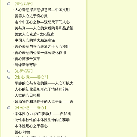
【善心话语】
· 人心善意深层意识意涵—中国文明
· 善养人心之于身心灵
· 走个中国心之旅—观想天下间人心
· 美与真——人心的素质陶养和品质塑
· 善意人心素质--优化品质
· 中国人心的博大精深意涵
· 善心表意与善心表象之于人心模组
· 善心表意的心脑一体智能化作用
· 善心随缘壬寅年
· 随缘新年寄语
【心际话语】
【性·心·意——善心2】
· 平静的心与专注的脑——人心可以大
· 人心的初化显相形态于情绪的剖析
· 人欲的心田拓展
· 超动物性和动物性的人欲平衡——善
【性·心·意——善心】
· 本体性心力-内在驱动力——自我成
· 此性非彼性的本体性生命内在驱动
· 本体性用心之于善心
· 善心·禅修