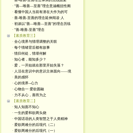
· 善-唯善-至善理念体系的点线面架
· “善—唯善—至善”理念意涵概括性阐
· 看懂中国人当前有潜在大作为的可
· 善-唯善-至善的理念延伸阅读·人
· 初谈以“善—唯善—至善”的理念历练
· “善-唯善-至善”理念
【素质教育三】
· 全心境界与情理调整的关联
· 每个情绪背后都有故事
· 情归何处，情堪何解
· 知心者，能知多少？
· 爱，一开始就在那里开始失落？
· 人活在意识中的意识主体面向——境
· 美的感怀
· 心的境界--心力
· 心物合一·爱欲圆融
· 力不从心，善而为之
【素质教育二】
· 知人知面不知心
· 一生的爱和欲两头烧
· 中国话语的人类智慧之于人类精神
· 爱欲两难分的后现代（二）
· 爱欲两难分的后现代（一）