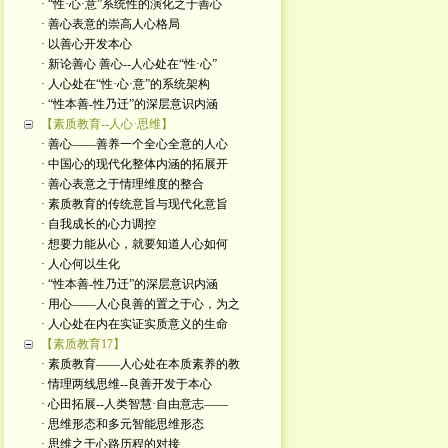
· “性·心·意”系统性的演化之于善心
· 善心表意的崇高人心格局
· 以善心开发本心
· 新论善心 善心--人心处在“性·心”
· 人心处在“性·心·意”的系统架构
· “性本善-性乃迁”的深层意识内涵
【素质教育--人心·思维】
· 善心——善养一个全心全意的人心
· 中国心的现代化整体内涵的拓展开
· 善心表意之于情理维度的整合
· 素质教育的传统意旨与现代化意旨
· 自我成长的心力调控
· 想要力能从心，就要知道人心如何
· 人心何以生化
· “性本善-性乃迁”的深层意识内涵
· 用心——人心良善的置之于心，为之
· 人心处在内在实证实质意义的生命
【素质教育17】
· 素质教育——人心处在本质素养的教
· 情理两线思维--良善开发于本心
· 心田拓展--人类智慧·自由意志——
· 思维形态和多元智能思维形态
· 思维之于心路历程的对接