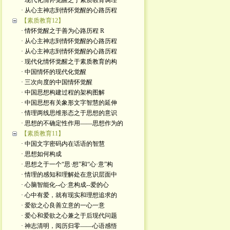
· 现代化情怀觉醒之于素质教育调理
· 从心主神志到情怀觉醒的心路历程
【素质教育12】
· 情怀觉醒之于善为心路历程 R
· 从心主神志到情怀觉醒的心路历程
· 从心主神志到情怀觉醒的心路历程
· 现代化情怀觉醒之于素质教育的构
· 中国情怀的现代化觉醒
· 三次向度的中国情怀觉醒
· 中国思想构建过程的架构图解
· 中国思想有关象形文字智慧的延伸
· 情理两线思维形态之于思想的意识
· 思想的不确定性作用——思想作为的
【素质教育11】
· 中国文字密码内在话语的智慧
· 思想如何构成
· 思想之于一个“思·想”和“心·意”构
· 情理的感知和理解处在意识层面中
· 心脑智能化--心·意构成--爱的心
· 心中有爱，就有现实和理想追求的
· 爱欲之心良善立意的一心一意
· 爱心和爱欲之心兼之于后现代问题
· 神志清明，阅历归零——心语感悟