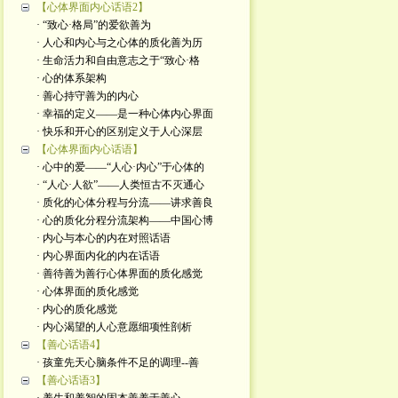
【心体界面内心话语2】
· “致心·格局”的爱欲善为
· 人心和内心与之心体的质化善为历
· 生命活力和自由意志之于“致心·格
· 心的体系架构
· 善心持守善为的内心
· 幸福的定义——是一种心体内心界面
· 快乐和开心的区别定义于人心深层
【心体界面内心话语】
· 心中的爱——“人心·内心”于心体的
· “人心·人欲”——人类恒古不灭通心
· 质化的心体分程与分流——讲求善良
· 心的质化分程分流架构——中国心博
· 内心与本心的内在对照话语
· 内心界面内化的内在话语
· 善待善为善行心体界面的质化感觉
· 心体界面的质化感觉
· 内心的质化感觉
· 内心渴望的人心意愿细项性剖析
【善心话语4】
· 孩童先天心脑条件不足的调理--善
【善心话语3】