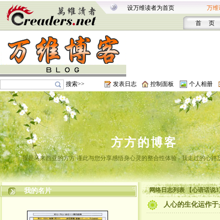
设万维读者为首页
万维
首 页
搜索>>
发表日志
控制面板
个人相册
方方的博客
我是马来西亚的方方 谨此与您分享感悟身心灵的整合性体验 - 我走过的心路
网络日志列表 【心语话说3
我的名片
人心的生化运作于