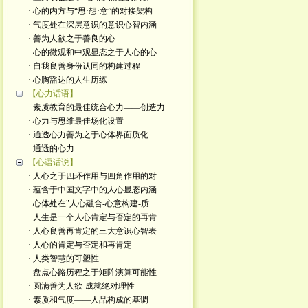
· 心的内方与“思·想·意”的对接架构
· 气度处在深层意识的意识心智内涵
· 善为人欲之于善良的心
· 心的微观和中观显态之于人心的心
· 自我良善身份认同的构建过程
· 心胸豁达的人生历练
【心力话语】
· 素质教育的最佳统合心力——创造力
· 心力与思维最佳场化设置
· 通透心力善为之于心体界面质化
· 通透的心力
【心语话说】
· 人心之于四环作用与四角作用的对
· 蕴含于中国文字中的人心显态内涵
· 心体处在"人心融合-心意构建-质
· 人生是一个人心肯定与否定的再肯
· 人心良善再肯定的三大意识心智表
· 人心的肯定与否定和再肯定
· 人类智慧的可塑性
· 盘点心路历程之于矩阵演算可能性
· 圆满善为人欲-成就绝对理性
· 素质和气度——人品构成的基调