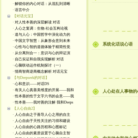
· 解锁你的内心对话：从混乱到清晰
· 语言中介
【对话元宝】
· 对人性本善的深层解读 对话
· 人心之复调：生物-社会互构论视
· 道与人心：中国哲学中演化动力的
· 中国文字智慧：从象形会意到未来
系统化话说心语
· 心性与心智的道德体验于精简性觉
· 从分离到合一：意识与心的辩证演
· 自己实证和自我实现解析 对话
· 心脑联动运作机制探讨（一）
· 情商智商逆商概念解析 对话元宝
【与Deepseek的对话】
· 心和意识——对话DS
· 有关人心真善美维度的开展——我和
人心处在人事物的
· 性本善的性于文字六书的会意——我
· 性本善——我对善的注解·我和Deeps
【人心自由2】
· 人心自由之于善导人心之用的自主
· 人心自由于天性关注的习得和建设
· 人心自由的心路历程和心图标记
· 人心自由的素质设置于心脑自主智