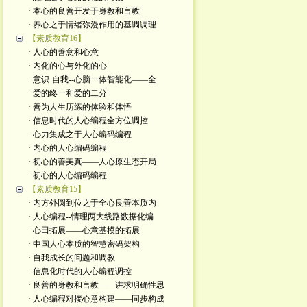
· 本心的良善开发于身教和言教
· 养心之于情绪弥漫作用的基调调理
【素质教育16】
· 人心的善意和心意
· 内化的心与外化的心 ​
· 意识·自我--心脑一体智能化——全
· 爱的终一和爱的二分
· 善为人生历练的体验和体悟
· 信息时代的人心编程全方位调控
· 心力集成之于人心编码编程
· 内心的人心编码编程
· 初心的善美真——人心原生态开局
· 初心的人心编码编程
【素质教育15】
· 内方外圆到位之于全心良善本质内
· 人心编程--情理两大线路数据化编
· 心田拓展——心意基模的拓展
· 中国人心本质的智慧密码架构
· 自我成长的问题和调教
· 信息化时代的人心编程调控
· 良善的身教和言教——讲求明确性思
· 人心编程对接心意构建——同步构成