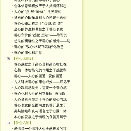
· 养生和养智的固本善养于善心
· 心体信息编程效应于人类情怀和思
· 人心的“点·线·面·体”--泛见架构
· 良善的心田拓展和人心构建于善心
· 善心心路历程之于“点·线·面·体”
· 全心的养生和养智之于善心表意
· 善心守护的“感觉·想法”——靠谱的
· 想法的明确性之于善心的感觉——别
· 善心的“致心·格局”和现代化致意
· 善心的用心和用意
【善心话语2】
· 善心感觉之于高心灵和高心智处在
· 心脑一体智能化的作用之于感觉和
· 善心——人心的圆通 · 爱的圆通
· 古人讲求善心的用心成效——可见于
· 人心跟着感觉走，需要一个善心感
· 善心化解人性的对立轮回--善而圆
· 人心良善开显之于善心的观心与观
· 善心表意的全面向度良善开展之于
· 美与情绪和真与语言之于心脑一体
· 本心的爱欲之于情理的良善开展于
【爱心话语】
· 爱情是一个情种人心全然投放的过