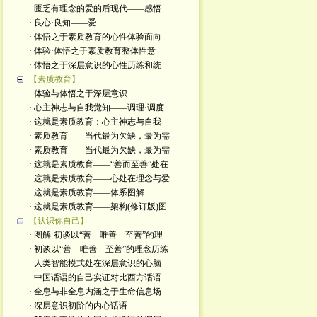
· 匮乏有理念的爱的后现代——感悟
· 良心·良知——爱
· 体悟之于素质教育的心性体验面向
· 体验·体悟之于素质教育整体性意
· 体悟之于深层意识的心性历练和统
【素质教育】
· 体验与体悟之于深层意识
· 心主神志与自我觉知——调理·调度
· 这就是素质教育：心主神志与自我
· 素质教育——当代最为欠缺，最为需
· 素质教育——当代最为欠缺，最为需
· 这就是素质教育——“善而至善”处在
· 这就是素质教育——心处在理念与爱
· 这就是素质教育——体系图解
· 这就是素质教育——架构(修订版)图
【认识你自己】
· 图解-初谈以“善—唯善—至善”的理
· 初谈以“善—唯善—至善”的理念历练
· 人类智能模式处在深层意识的心脑
· 中国话语的自己实证对比西方话语
· 全息与非全息内涵之于生命信息场
· 深层意识初阶的内心话语