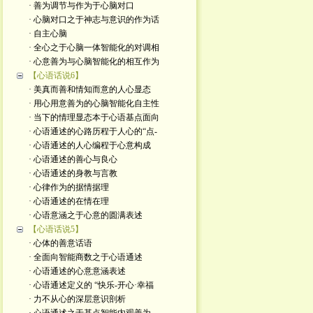
· 善为调节与作为于心脑对口
· 心脑对口之于神志与意识的作为话
· 自主心脑
· 全心之于心脑一体智能化的对调相
· 心意善为与心脑智能化的相互作为
【心语话说6】
· 美真而善和情知而意的人心显态
· 用心用意善为的心脑智能化自主性
· 当下的情理显态本于心语基点面向
· 心语通述的心路历程于人心的“点-
· 心语通述的人心编程于心意构成
· 心语通述的善心与良心
· 心语通述的身教与言教
· 心律作为的据情据理
· 心语通述的在情在理
· 心语意涵之于心意的圆满表述
【心语话说5】
· 心体的善意话语
· 全面向智能商数之于心语通述
· 心语通述的心意意涵表述
· 心语通述定义的 “快乐-开心·幸福
· 力不从心的深层意识剖析