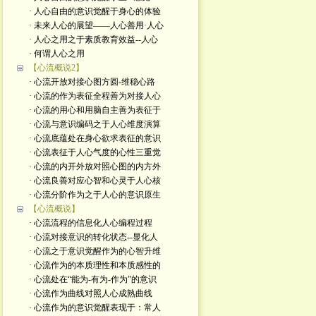
· 人心自由的意识觉醒于身心的体验
· 未来人心的展望——人心善用·人心
· 人心之用之于素质教育效益--人心
· 何谓人心之用
【心流概说2】
· 心流开放对接心图方圆-维稳心路
· 心流的作为表征全程善为对接人心
· 心流的用心和用脑自主善为表征于
· 心流与意识编码之于人心维度演算
· 心流底蕴处在身心欲求表征的意识
· 心流表征于人心气度的心性三重觉
· 心流的内开外放对照心图的内方外
· 心流良善对应心智和心灵于人心核
· 心流分阶作为之于人心的意识原生
【心流概说】
· 心流流程的信息化人心编程过程
· 心流对接意识的转化状态--显化人
· 心流之于意识觉醒作为的心智升维
· 心流作为的本质理性和本质感性的
· 心流处在“能为-有为-作为”的意识
· 心流作为曲线对照人心成熟曲线
· 心流作为的意识觉醒表现于：常人