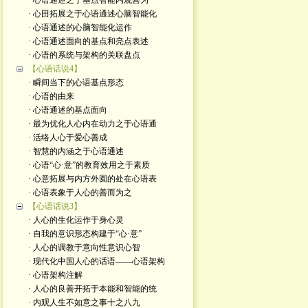
· 心语通述之于基点智能内观善为
· 心田拓展之于心语通述心脑智能化
· 心语通述的心脑智能化运作
· 心语通述面向的基点和亮点表述
· 心语的系统与架构的关联盘点
【心语话说4】
· 瞬间当下的心语基点形态
· 心语的由来
· 心语通述的基点面向
· 最为优化人心内在动力之于心语通
· 活络人心于爱心善成
· 智慧的内涵之于心语通述
· 心语“心·意”的教育效用之于素质
· 心意拓展与内方外圆的处在心语表
· 心语表象于人心的善而为之
【心语话说3】
· 人心的生化运作于身心灵
· 自我的意识形态构建于“心·意”
· 人心的调教于意向性意识心智
· 现代化中国人心的话语——心语架构
· 心语架构注解
· 人心的良善开拓于本能和智能的统
· 内观人生不如意之事十之八九