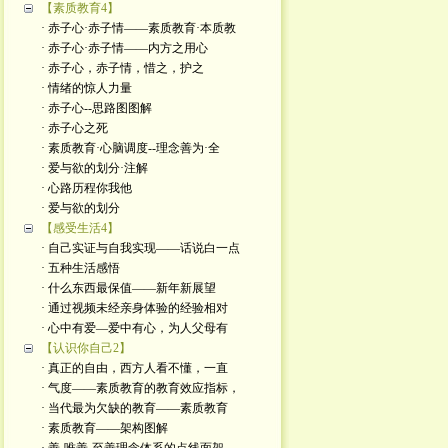
【素质教育4】
· 赤子心·赤子情——素质教育·本质教
· 赤子心·赤子情——内方之用心
· 赤子心，赤子情，惜之，护之
· 情绪的惊人力量
· 赤子心--思路图图解
· 赤子心之死
· 素质教育·心脑调度--理念善为·全
· 爱与欲的划分·注解
· 心路历程你我他
· 爱与欲的划分
【感受生活4】
· 自己实证与自我实现——话说白一点
· 五种生活感悟
· 什么东西最保值——新年新展望
· 通过视频未经亲身体验的经验相对
· 心中有爱—爱中有心，为人父母有
【认识你自己2】
· 真正的自由，西方人看不懂，一直
· 气度——素质教育的教育效应指标，
· 当代最为欠缺的教育——素质教育
· 素质教育——架构图解