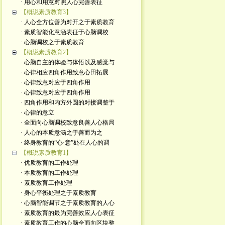
· 用心和用意对照人心完善表征
【概说素质教育3】
· 人心全方位善为对开之于素质教育
· 素质智能化意涵表征于心脑调校
· 心脑调校之于素质教育
【概说素质教育2】
· 心脑自主的体验与体悟以及感觉与
· 心律相应四角作用致意心田拓展
· 心律致意对应于四角作用
· 心律致意对应于四角作用
· 四角作用和内方外圆的对接调整于
· 心律的意立
· 全面向心脑调校致意良善人心格局
· 人心的本质意涵之于善而为之
· 终身教育的“心·意”处在人心的调
【概说素质教育1】
· 优质教育的工作处理
· 本质教育的工作处理
· 素质教育工作处理
· 身心平衡处理之于素质教育
· 心脑智能调节之于素质教育的人心
· 素质教育的最为完善效应人心表征
· 素质教育工作的心脑全面向区块整