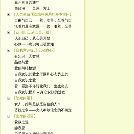
· 花开富贵喜迎年
· 西岭湖——美注一方土
【人类生命话语结构关系的基本性问】
· 自由与自己——善，唯善，至善与自
· 活着的最高意愿——善，唯善，至善
【认识自己 从心灵开始】
· 认识自己，从心灵开始
· 心到——意识可以被觉知
【自我意识提升-安顿身心】
· 有知识，无智慧
· 品德与爱
· 爱的纠结根源
· 自我意识的爱之于脑和心态势上的
· 自我意识之爱
· 看一看那不停转化我们一生生命态
· 自我意识提升 -- 身心安顿的过程
【婆媳问题】
· 女人，始终是缺乏自信的人？
· 婆媳之争——女人奉献信念的不确定
【生命的话语】
· 爱欲之道
· 静夜思