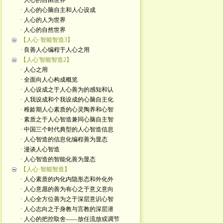
· 人心的自由世界
· 人心的心脑自主和人心设成
· 人心的人为世界
· 人心的自然世界
【人心·智能智造3】
· 良善人心编程于人心之用
【人心'智能智造2】
· 人心之用
· 全面向人心构成概览
· 人心设成之于人心善为的感知和认
· 人我设成和个我设成的心脑自主化
· 稚龄期人心素质的心灵陶养和心智
· 素质之于人心智造兼同心脑自主智
· 中国三个时代典型的人心智造信息
· 人心智造的信息化编程善为显态
· 漫谈人心智造
· 人心智造的智能化善为显态
【人心·智能智造】
· 人心素质的内化内隐形态和外化外
· 人心意愿的善为有心之于意义意向
· 人心全方位善为之于深层意识心智
· 人心志向之于身教与言教的深层潜
· 人心的把控取舍——放任流放或调节