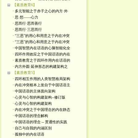
【素质教育6】
· 多元智能之于赤子之心的内方·外
· 思·想——心力
· 思而行·思而善行
· 思而行·三思而行
· “三思”的用心和用意之于内在冲突
· “三思”的用心和用意之于内在冲突
· 中国智慧内在话语的心脑智能化全
· 四环作用效应之于中国话语的内在
· 素质教育之于四环作用内在话语的
· 内方外圆·延伸形态的构建架构之
【素质教育5】
· 四环相互作用的人类智慧格局架构
· 内在冲突根本上发自于中国话语主
· 中国话语的主体面向架构
· 心灵与心智的构建架构--修订版
· 心灵与心智的构建架构
· 内在冲突之于中国理念的内在静态
· 中国话语的理念解构
· 中国话语的理念 -- 贯通性的实践
· 自己与自我的内涵区别
· 孤独中的内在话语