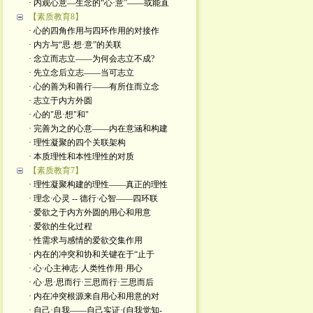
· 内观心意—生念的“心·意”——或能直
【素质教育8】
· 心的四角作用与四环作用的对接作
· 内方与“思·想·意”的关联
· 念立而志立——为何会志立不成?
· 先立念后立志——当可志立
· 心的善为和善行——有所住而立念
· 志立于内方外圆
· 心的"思·想"和"
· 完善为之的心意——内在意涵和构建
· 理性凝聚的四个关联架构
· 本质理性和本性理性的对质
【素质教育7】
· 理性凝聚构建的理性——真正的理性
· 理念·心灵 -- 德行·心智——四环联
· 爱欲之于内方外圆的用心和用意
· 爱欲的生化过程
· 性需求与感情的爱欲交集作用
· 内在的冲突和协和关键在于“止于
· 心·心主神志·人类性作用·用心
· 心·思·思而行·三思而行·三思而后
· 内在冲突根源来自用心和用意的对
· 自己·自我——自己实证·(自我觉知-