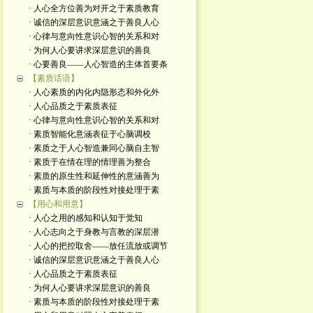
· 人心全方位善为对开之于素质教育
· 诚信的深层意识意涵之于善良人心
· 心律与意向性意识心智的关系和对
· 为何人心要讲求深层意识的善良
· 心要善良——人心智造的主体首要条
【素质话语】
· 人心素质的内化内隐形态和外化外
· 人心品质之于素质表征
· 心律与意向性意识心智的关系和对
· 素质智能化意涵表征于心脑调校
· 素质之于人心智造兼同心脑自主智
· 素质于在情在理的情理善为整合
· 素质的原生性和延伸性的意涵善为
· 素质与本质的阶段性对接处理于素
【用心和用意】
· 人心之用的感知和认知于觉知
· 人心志向之于身教与言教的深层潜
· 人心的把控取舍——放任流放或调节
· 诚信的深层意识意涵之于善良人心
· 人心品质之于素质表征
· 为何人心要讲求深层意识的善良
· 素质与本质的阶段性对接处理于素