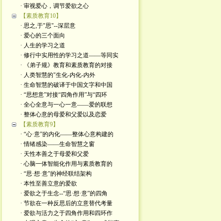
· 审视爱心，调节爱欲之心
【素质教育10】
· 思之,于"思"--深层意
· 爱心的三个面向
· 人生的学习之道
· 修行中实用性的学习之道——等同实
· 《弟子规》教育和素质教育的对接
· 人类智慧的"生化-内化-内外
· 生命智慧的破译于中国文字和中国
· “思想意”对接“四角作用”与“四环
· 全心全意与一心一意——爱的联想
· 整体心意的母爱和父爱以及恋爱
【素质教育9】
· “心·意”的内化——整体心意构建的
· 情绪感染——生命智慧之窗
· 天性本善之于母爱和父爱
· 心脑一体智能化作用与素质教育的
· “思·想·意”的神经联结架构
· 本性至善立意的爱欲
· 爱欲之于生念--“思·想·意”的四角
· 节欲在一种反思后的立意替代考量
· 爱欲与活力之于四角作用和四环作