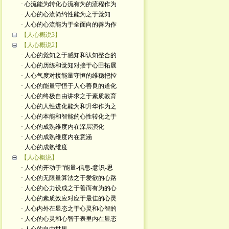
· 心流能为转化心流有为的流程作为
· 人心的心流简约性能为之于觉知
· 人心的心流能为于全面向的善为作
【人心概说3】
【人心概说2】
· 人心的觉知之于感知和认知整合的
· 人心的历练和觉知对接于心田拓展
· 人心气度对接能量守恒的维稳把控
· 人心的能量守恒于人心善良的道化
· 人心的终极自由讲求之于素质教育
· 人心的人性进化能为和升华作为之
· 人心的本能和智能的心性转化之于
· 人心的成熟维度内在深层演化
· 人心的成熟维度内在意涵
· 人心的成熟维度
【人心概说】
· 人心的开动于“能量-信息-意识-思
· 人心的无限量算法之于爱欲的心路
· 人心的心力设成之于善而有为的心
· 人心的素质效应对应于最佳的心灵
· 人心内外在显态之于心灵和心智的
· 人心的心灵和心智于表里内在显态