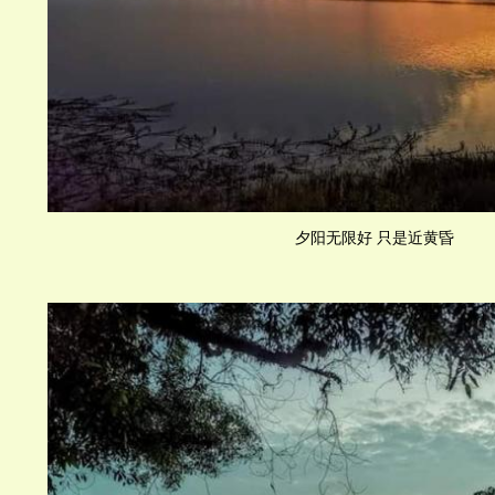
夕阳无限好 只是近黄昏