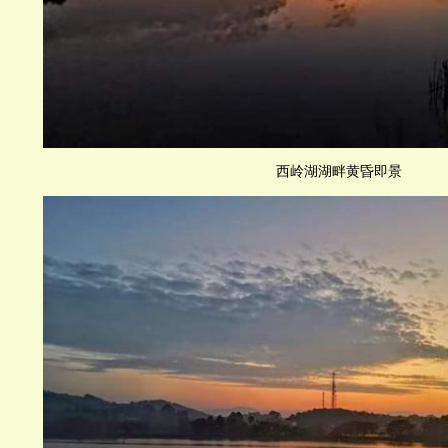
西岭湖湖畔黄昏即景