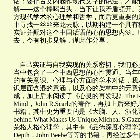
话：要把古文内涵作现代文字的说法，才能
解——这个棒喝当头，当下让我矛盾顿开。
方现代学术的心理学和哲学，而后更重要的
中寻找一丝丝来龙去脉，以期构建一个具有
实证并配对这个中国话语的心的思想内涵。
去，今有初步见解，谨此作分享。
自己实证与自我实现的关系密切，我们必
当中包含了一个中西思想的心性贯通。当年
的有关意识、心理与心方面的学术对话，我
识层面含混的意涵，以及心的架构中的无意
成，加上后来阅读了《心灵的再发现》
The R
Mind
，
John R.Searle
的著作，再加上后来好
书籍，其中更为重要的是《大脑、人、演化
behind What Makes Us Unique,Micheal S.Gazz
荣格人格心理学，其中有《品德深度心理学
Depth
，
John Beebe等等的书籍，再
经过多年