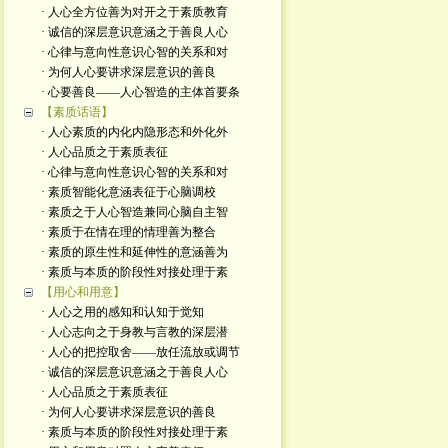
· 人心全方位善为对开之于素质教育
· 诚信的深层意识意涵之于善良人心
· 心律与意向性意识心智的关系和对
· 为何人心要讲求深层意识的善良
· 心要善良——人心智造的主体首要条
【素质话语】
· 人心素质的内化内隐形态和外化外
· 人心品质之于素质表征
· 心律与意向性意识心智的关系和对
· 素质智能化意涵表征于心脑调校
· 素质之于人心智造兼同心脑自主智
· 素质于在情在理的情理善为整合
· 素质的原生性和延伸性的意涵善为
· 素质与本质的阶段性对接处理于素
【用心和用意】
· 人心之用的感知和认知于觉知
· 人心志向之于身教与言教的深层潜
· 人心的把控取舍——放任流放或调节
· 诚信的深层意识意涵之于善良人心
· 人心品质之于素质表征
· 为何人心要讲求深层意识的善良
· 素质与本质的阶段性对接处理于素