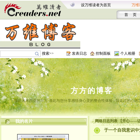
设万维读者为首页
万维
首 页
搜索>>
发表日志
控制面板
个人相册
方方的博客
我是马来西亚的方方 谨此与您分享感悟身心灵的整合性体验 - 我走过的心路
网络日志列表 【开心——
我的名片
于一个自我意识中