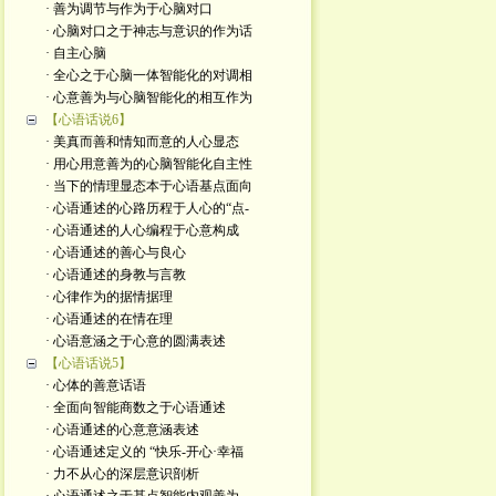
· 善为调节与作为于心脑对口
· 心脑对口之于神志与意识的作为话
· 自主心脑
· 全心之于心脑一体智能化的对调相
· 心意善为与心脑智能化的相互作为
【心语话说6】
· 美真而善和情知而意的人心显态
· 用心用意善为的心脑智能化自主性
· 当下的情理显态本于心语基点面向
· 心语通述的心路历程于人心的“点-
· 心语通述的人心编程于心意构成
· 心语通述的善心与良心
· 心语通述的身教与言教
· 心律作为的据情据理
· 心语通述的在情在理
· 心语意涵之于心意的圆满表述
【心语话说5】
· 心体的善意话语
· 全面向智能商数之于心语通述
· 心语通述的心意意涵表述
· 心语通述定义的 “快乐-开心·幸福
· 力不从心的深层意识剖析