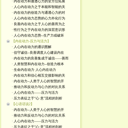
· 内在动力和通透心力的全方位拓展
· 人心内在动力之于本能和智能的关
· 内在动力的创造力与通透心力的对
· 人心内在动力态势的心力外化行为
· 良善内在动力之于人心的善而为之
· 性行为之于内在动力的深层意识形
· 人心内在动力态势--生产力或破坏
【内在动力-压力与活力】
· 人心内在动力的通识图解
· 信守诚信--良善调度人心建设内在
· 内在动力的良善集成于诚信——善而
· 人类智慧和内在动力--创造力根本
· 生命内在动力·人心内在动力
· 内在动力和信心相互交接影响的关
· 内在动力--人类于人心的智慧的开
· 推动力和反动力与心力的对比关系
· 人心内在动力——压力与活力
· 压力表征之于“心·意”流程的剖析
【心语话说2】
· 内在动力--人类于人心的智慧的开
· 推动力和反动力与心力的对比关系
· 人心内在动力——压力与活力
· 压力表征之于“心·意”流程的剖析