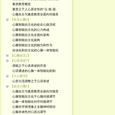
· 素质教育概览
· 素质之于人心原生性的“点·线·面·
· 心脑自主与素质教育全面向对接意
【自主心脑2】
· 心脑智能自主化的处在心路历程
· 心脑智能自主化的心力构成
· 心脑智能自主化全面向架构
· 心脑智能自主化架构
· 心脑智能自主化的能为和作为
· 自动化和自主化的心脑一体智能化
【心脑自主2】
【心语话说7】
· 潜能之于心语表述的开发
· 心语通述的心脑一体智能化机制
【人心善为】
· 心意分流调整之于心语表述
【自主心脑1】
· 心脑自主与素质教育全面向对接意
· 心脑智能自主化于心脑对接调节
· 心脑一体智能化对开对接调节
· 心脑对开情理兼之全脑神经联结
· 心脑本体性对口原点调节