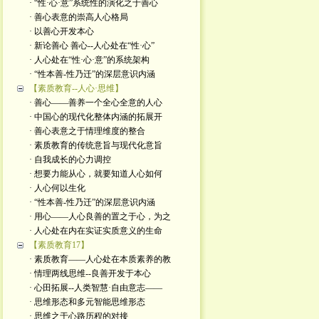
· “性·心·意”系统性的演化之于善心
· 善心表意的崇高人心格局
· 以善心开发本心
· 新论善心 善心--人心处在“性·心”
· 人心处在“性·心·意”的系统架构
· “性本善-性乃迁”的深层意识内涵
【素质教育--人心·思维】
· 善心——善养一个全心全意的人心
· 中国心的现代化整体内涵的拓展开
· 善心表意之于情理维度的整合
· 素质教育的传统意旨与现代化意旨
· 自我成长的心力调控
· 想要力能从心，就要知道人心如何
· 人心何以生化
· “性本善-性乃迁”的深层意识内涵
· 用心——人心良善的置之于心，为之
· 人心处在内在实证实质意义的生命
【素质教育17】
· 素质教育——人心处在本质素养的教
· 情理两线思维--良善开发于本心
· 心田拓展--人类智慧·自由意志——
· 思维形态和多元智能思维形态
· 思维之于心路历程的对接