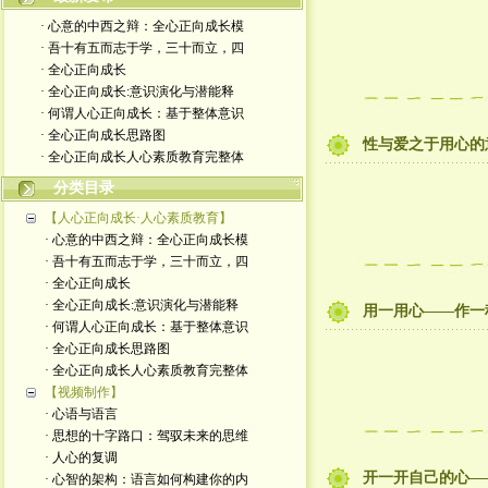
· 心意的中西之辩：全心正向成长模
· 吾十有五而志于学，三十而立，四
· 全心正向成长
· 全心正向成长:意识演化与潜能释
· 何谓人心正向成长：基于整体意识
· 全心正向成长思路图
性与爱之于用心的
· 全心正向成长人心素质教育完整体
分类目录
【人心正向成长·人心素质教育】
· 心意的中西之辩：全心正向成长模
· 吾十有五而志于学，三十而立，四
· 全心正向成长
· 全心正向成长:意识演化与潜能释
用一用心——作一
· 何谓人心正向成长：基于整体意识
· 全心正向成长思路图
· 全心正向成长人心素质教育完整体
【视频制作】
· 心语与语言
· 思想的十字路口：驾驭未来的思维
· 人心的复调
开一开自己的心—
· 心智的架构：语言如何构建你的内