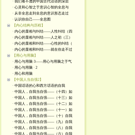
· 我们看不透的中国古代话语的深层
· 心灵和心智之于意识心智的全息与
· 从非全息走到全息的意识形态走过
· 认识你自己——全息图
【内心结构与历程】
· 内心的显相与纠结——人性纠结（四
· 内心的显相与纠结——人之初（三）
· 内心的显相和纠结——心性的纠结（
· 内心的显相和纠结——就在你走不过
【用心与用脑】
· 用心与用脑·3——用心与用脑之于气
· 用心与用脑 · 2
· 用心和用脑
【中国人当自强2】
· 中国话语的心和西方话语的自我
· 中国人，自我当自强——（十四）如
· 中国人，自我当自强——（十三）如
· 中国人，自我当自强——（十二）如
· 中国人，自我当自强——（十一）如
· 中国人，自我当自强——（十）自我
· 中国人，自我当自强——（九）自我
· 中国人，自我当自强——（八）自我
· 中国人，自我当自强——（六）自我