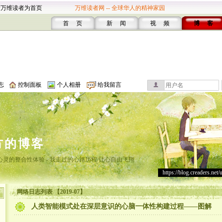
设万维读者为首页
万维读者网 -- 全球华人的精神家园
首 页
新 闻
视 频
博 客
志
控制面板
个人相册
给我留言
方的博客
灵的整合性体验 - 我走过的心路历程 让心自由飞翔
https://blog.creaders.net/
网络日志列表 【2019-07】
人类智能模式处在深层意识的心脑一体性构建过程——图解