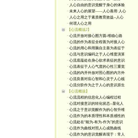
· 人心自由的意识觉醒于身心的体验
· 未来人心的展望——人心善用·人心
· 人心之用之于素质教育效益--人心
· 何谓人心之用
【心流概说2】
· 心流开放对接心图方圆-维稳心路
· 心流的作为表征全程善为对接人心
· 心流的用心和用脑自主善为表征于
· 心流与意识编码之于人心维度演算
· 心流底蕴处在身心欲求表征的意识
· 心流表征于人心气度的心性三重觉
· 心流的内开外放对照心图的内方外
· 心流良善对应心智和心灵于人心核
· 心流分阶作为之于人心的意识原生
【心流概说】
· 心流流程的信息化人心编程过程
· 心流对接意识的转化状态--显化人
· 心流之于意识觉醒作为的心智升维
· 心流作为的本质理性和本质感性的
· 心流处在“能为-有为-作为”的意识
· 心流作为曲线对照人心成熟曲线
· 心流作为的意识觉醒表现于：常人