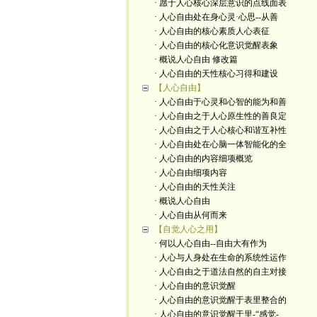
· 愿于人心核心深层意识的点线面表
· 人心自由处在身心灵·心思--从善
· 人心自由的核心素质人心表征
· 人心自由的核心化意识觉醒表象
· 概说人心自由 修改篇
· 人心自由的天性核心习得和建设
【人心自由】
· 人心自由于心灵和心智的能为和善
· 人心自由之于人心原生性的善良定
· 人心自由之于人心核心和谐互补性
· 人心自由处在心脑一体智能化的全
· 人心自由的内容细项概览
· 人心自由细项内容
· 人心自由的天性关注
· 概说人心自由
· 人心自由从何而来
【自觉人心之用】
· 何以人心自由--自由大有作为
· 人心与人身处在生命的系统性运作
· 人心自由之于道法自然的自主对接
· 人心自由的意识觉醒
· 人心自由的意识觉醒于表里整合的
· 人心自由的意识觉醒于里-“感觉-