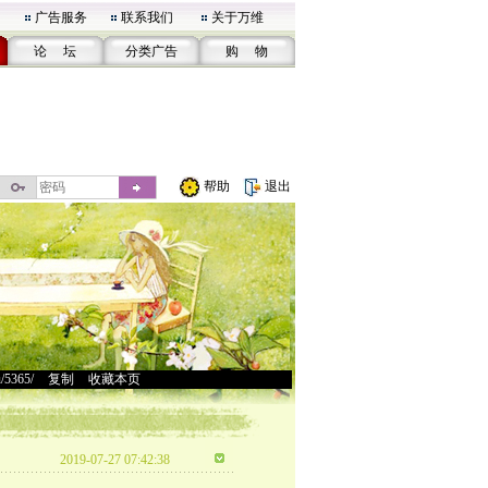
广告服务
联系我们
关于万维
论 坛
分类广告
购 物
帮助
退出
u/5365/
>
复制
>
收藏本页
2019-07-27 07:42:38