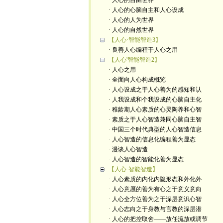
· 人心的自由世界
· 人心的心脑自主和人心设成
· 人心的人为世界
· 人心的自然世界
【人心·智能智造3】
· 良善人心编程于人心之用
【人心'智能智造2】
· 人心之用
· 全面向人心构成概览
· 人心设成之于人心善为的感知和认
· 人我设成和个我设成的心脑自主化
· 稚龄期人心素质的心灵陶养和心智
· 素质之于人心智造兼同心脑自主智
· 中国三个时代典型的人心智造信息
· 人心智造的信息化编程善为显态
· 漫谈人心智造
· 人心智造的智能化善为显态
【人心·智能智造】
· 人心素质的内化内隐形态和外化外
· 人心意愿的善为有心之于意义意向
· 人心全方位善为之于深层意识心智
· 人心志向之于身教与言教的深层潜
· 人心的把控取舍——放任流放或调节