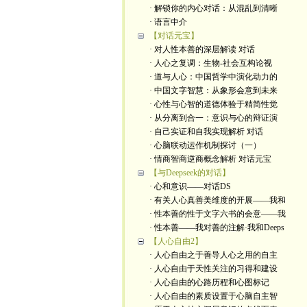
· 解锁你的内心对话：从混乱到清晰
· 语言中介
【对话元宝】
· 对人性本善的深层解读 对话
· 人心之复调：生物-社会互构论视
· 道与人心：中国哲学中演化动力的
· 中国文字智慧：从象形会意到未来
· 心性与心智的道德体验于精简性觉
· 从分离到合一：意识与心的辩证演
· 自己实证和自我实现解析 对话
· 心脑联动运作机制探讨（一）
· 情商智商逆商概念解析 对话元宝
【与Deepseek的对话】
· 心和意识——对话DS
· 有关人心真善美维度的开展——我和
· 性本善的性于文字六书的会意——我
· 性本善——我对善的注解·我和Deeps
【人心自由2】
· 人心自由之于善导人心之用的自主
· 人心自由于天性关注的习得和建设
· 人心自由的心路历程和心图标记
· 人心自由的素质设置于心脑自主智