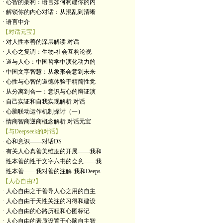
· 心智的架构：语言如何构建你的内
· 解锁你的内心对话：从混乱到清晰
· 语言中介
【对话元宝】
· 对人性本善的深层解读 对话
· 人心之复调：生物-社会互构论视
· 道与人心：中国哲学中演化动力的
· 中国文字智慧：从象形会意到未来
· 心性与心智的道德体验于精简性觉
· 从分离到合一：意识与心的辩证演
· 自己实证和自我实现解析 对话
· 心脑联动运作机制探讨（一）
· 情商智商逆商概念解析 对话元宝
【与Deepseek的对话】
· 心和意识——对话DS
· 有关人心真善美维度的开展——我和
· 性本善的性于文字六书的会意——我
· 性本善——我对善的注解·我和Deeps
【人心自由2】
· 人心自由之于善导人心之用的自主
· 人心自由于天性关注的习得和建设
· 人心自由的心路历程和心图标记
· 人心自由的素质设置于心脑自主智