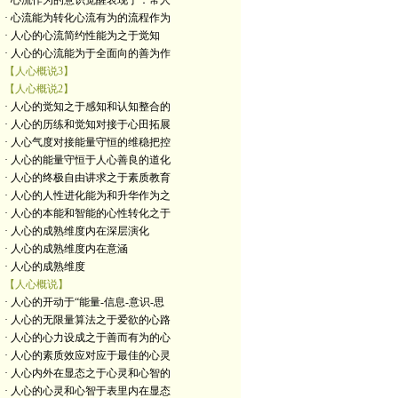
· 心流作为的意识觉醒表现于：常人
· 心流能为转化心流有为的流程作为
· 人心的心流简约性能为之于觉知
· 人心的心流能为于全面向的善为作
【人心概说3】
【人心概说2】
· 人心的觉知之于感知和认知整合的
· 人心的历练和觉知对接于心田拓展
· 人心气度对接能量守恒的维稳把控
· 人心的能量守恒于人心善良的道化
· 人心的终极自由讲求之于素质教育
· 人心的人性进化能为和升华作为之
· 人心的本能和智能的心性转化之于
· 人心的成熟维度内在深层演化
· 人心的成熟维度内在意涵
· 人心的成熟维度
【人心概说】
· 人心的开动于“能量-信息-意识-思
· 人心的无限量算法之于爱欲的心路
· 人心的心力设成之于善而有为的心
· 人心的素质效应对应于最佳的心灵
· 人心内外在显态之于心灵和心智的
· 人心的心灵和心智于表里内在显态