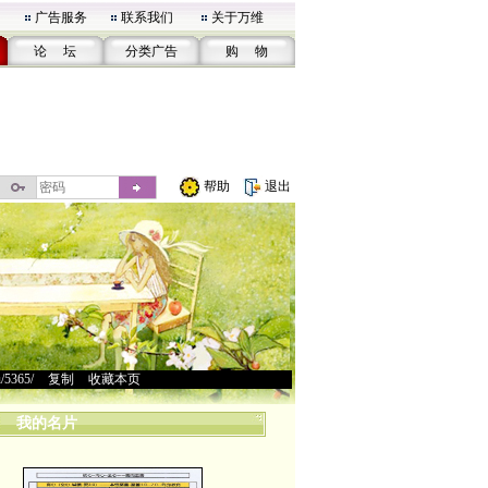
广告服务
联系我们
关于万维
论 坛
分类广告
购 物
帮助
退出
u/5365/
>
复制
>
收藏本页
我的名片