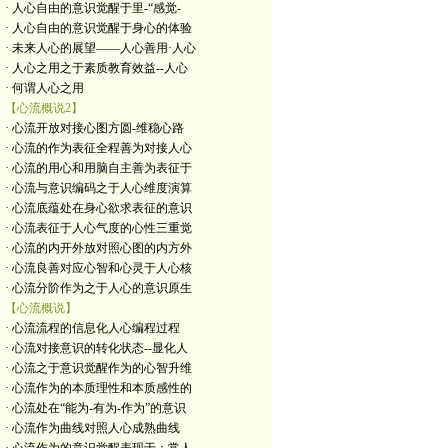
· 人心自由的意识觉醒于里-“感觉-
· 人心自由的意识觉醒于身心的体验
· 未来人心的展望——人心善用·人心
· 人心之用之于素质教育效益--人心
· 何谓人心之用
【心流概说2】
· 心流开放对接心图方圆-维稳心路
· 心流的作为表征全程善为对接人心
· 心流的用心和用脑自主善为表征于
· 心流与意识编码之于人心维度演算
· 心流底蕴处在身心欲求表征的意识
· 心流表征于人心气度的心性三重觉
· 心流的内开外放对照心图的内方外
· 心流良善对应心智和心灵于人心核
· 心流分阶作为之于人心的意识原生
【心流概说】
· 心流流程的信息化人心编程过程
· 心流对接意识的转化状态--显化人
· 心流之于意识觉醒作为的心智升维
· 心流作为的本质理性和本质感性的
· 心流处在“能为-有为-作为”的意识
· 心流作为曲线对照人心成熟曲线