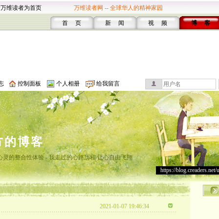
设万维读者为首页
万维读者网 -- 全球华人的精神家园
首 页
新 闻
视 频
博 客
志
控制面板
个人相册
给我留言
方的博客
灵的整合性体验 - 我走过的心路历程 让心自由飞翔
https://blog.creaders.net/
2021-01-07 19:46:34