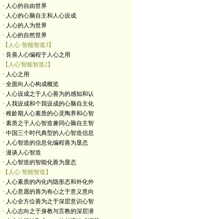
· 人心的自由世界
· 人心的心脑自主和人心设成
· 人心的人为世界
· 人心的自然世界
【人心·智能智造3】
· 良善人心编程于人心之用
【人心'智能智造2】
· 人心之用
· 全面向人心构成概览
· 人心设成之于人心善为的感知和认
· 人我设成和个我设成的心脑自主化
· 稚龄期人心素质的心灵陶养和心智
· 素质之于人心智造兼同心脑自主智
· 中国三个时代典型的人心智造信息
· 人心智造的信息化编程善为显态
· 漫谈人心智造
· 人心智造的智能化善为显态
【人心·智能智造】
· 人心素质的内化内隐形态和外化外
· 人心意愿的善为有心之于意义意向
· 人心全方位善为之于深层意识心智
· 人心志向之于身教与言教的深层潜