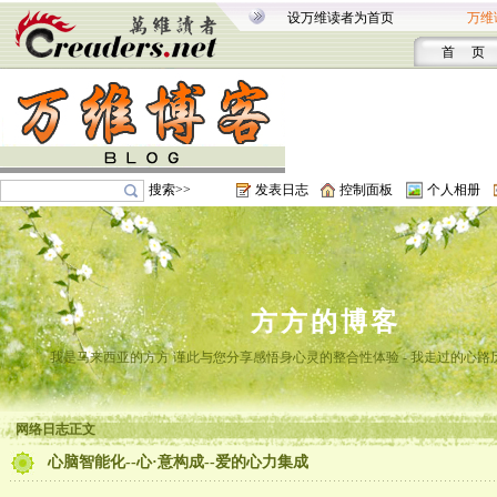
设万维读者为首页
万维
首 页
搜索>>
发表日志
控制面板
个人相册
方方的博客
我是马来西亚的方方 谨此与您分享感悟身心灵的整合性体验 - 我走过的心路
网络日志正文
心脑智能化--心·意构成--爱的心力集成