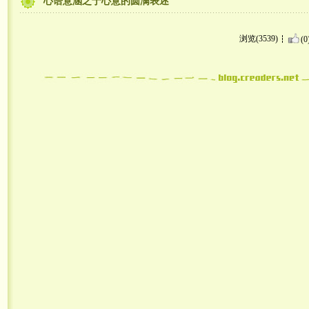
心语意涵之于心意的圆满表述
浏览(3539)
(0