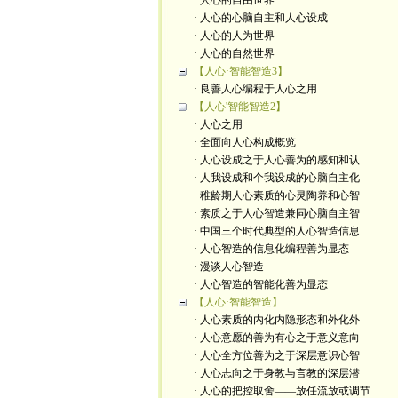
· 人心的自由世界
· 人心的心脑自主和人心设成
· 人心的人为世界
· 人心的自然世界
【人心·智能智造3】
· 良善人心编程于人心之用
【人心'智能智造2】
· 人心之用
· 全面向人心构成概览
· 人心设成之于人心善为的感知和认
· 人我设成和个我设成的心脑自主化
· 稚龄期人心素质的心灵陶养和心智
· 素质之于人心智造兼同心脑自主智
· 中国三个时代典型的人心智造信息
· 人心智造的信息化编程善为显态
· 漫谈人心智造
· 人心智造的智能化善为显态
【人心·智能智造】
· 人心素质的内化内隐形态和外化外
· 人心意愿的善为有心之于意义意向
· 人心全方位善为之于深层意识心智
· 人心志向之于身教与言教的深层潜
· 人心的把控取舍——放任流放或调节