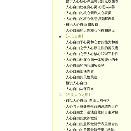
· 愿于人心核心深层意识的点线面表
· 人心自由处在身心灵·心思--从善
· 人心自由的核心素质人心表征
· 人心自由的核心化意识觉醒表象
· 概说人心自由 修改篇
· 人心自由的天性核心习得和建设
【人心自由】
· 人心自由于心灵和心智的能为和善
· 人心自由之于人心原生性的善良定
· 人心自由之于人心核心和谐互补性
· 人心自由处在心脑一体智能化的全
· 人心自由的内容细项概览
· 人心自由细项内容
· 人心自由的天性关注
· 概说人心自由
· 人心自由从何而来
【自觉人心之用】
· 何以人心自由--自由大有作为
· 人心与人身处在生命的系统性运作
· 人心自由之于道法自然的自主对接
· 人心自由的意识觉醒
· 人心自由的意识觉醒于表里整合的
· 人心自由的意识觉醒于里-“感觉-