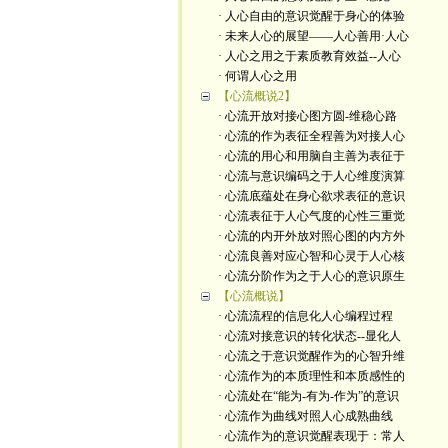
· 人心自由的意识觉醒于身心的体验
· 未来人心的展望——人心善用·人心
· 人心之用之于素质教育效益--人心
· 何谓人心之用
【心流概说2】
· 心流开放对接心图方圆-维稳心路
· 心流的作为表征全程善为对接人心
· 心流的用心和用脑自主善为表征于
· 心流与意识编码之于人心维度演算
· 心流底蕴处在身心欲求表征的意识
· 心流表征于人心气度的心性三重觉
· 心流的内开外放对照心图的内方外
· 心流良善对应心智和心灵于人心核
· 心流分阶作为之于人心的意识原生
【心流概说】
· 心流流程的信息化人心编程过程
· 心流对接意识的转化状态--显化人
· 心流之于意识觉醒作为的心智升维
· 心流作为的本质理性和本质感性的
· 心流处在“能为-有为-作为”的意识
· 心流作为曲线对照人心成熟曲线
· 心流作为的意识觉醒表现于：常人