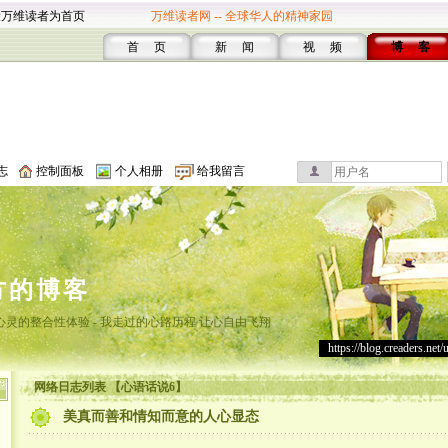
设万维读者为首页
万维读者网 -- 全球华人的精神家园
首 页
新 闻
视 频
博 客
志
控制面板
个人相册
给我留言
方的博客
灵的整合性体验 - 我走过的心路历程 让心自由飞翔
https://blog.creaders.net/
网络日志列表 【心语话说6】
美真而善和情知而意的人心显态