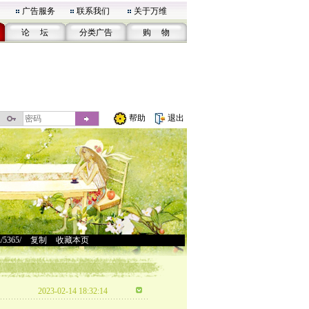
广告服务
联系我们
关于万维
论 坛
分类广告
购 物
帮助
退出
u/5365/
>
复制
>
收藏本页
2023-02-14 18:32:14