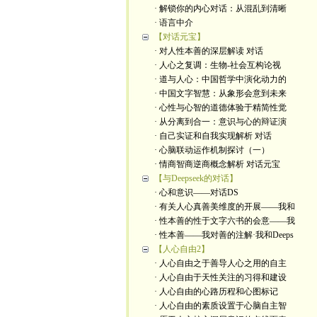
· 解锁你的内心对话：从混乱到清晰
· 语言中介
【对话元宝】
· 对人性本善的深层解读 对话
· 人心之复调：生物-社会互构论视
· 道与人心：中国哲学中演化动力的
· 中国文字智慧：从象形会意到未来
· 心性与心智的道德体验于精简性觉
· 从分离到合一：意识与心的辩证演
· 自己实证和自我实现解析 对话
· 心脑联动运作机制探讨（一）
· 情商智商逆商概念解析 对话元宝
【与Deepseek的对话】
· 心和意识——对话DS
· 有关人心真善美维度的开展——我和
· 性本善的性于文字六书的会意——我
· 性本善——我对善的注解·我和Deeps
【人心自由2】
· 人心自由之于善导人心之用的自主
· 人心自由于天性关注的习得和建设
· 人心自由的心路历程和心图标记
· 人心自由的素质设置于心脑自主智