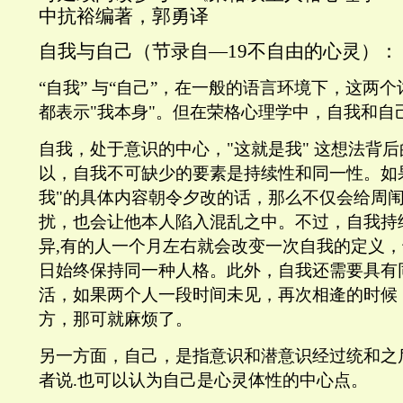
中抗裕编著，郭勇译
自我与自己（节录自—
19不自由的心灵）：
“自我
”
与“
自己
”
，在一般的语言环境下，这两个
都表示
"
我本身
"
。但
在荣格心理学中，自我和自
自我，处于意识的中心，
"
这就是我
"
这想法背后
以，自我不
可
缺少的要素是持续性和同
一
性。
如
我
"
的具体内容朝令夕改的话，那么不仅会给周
扰，也会
让
他本人陷入混乱之中。不过，自我持
异
,
有的人一个月左右就会改变一次自我的定义，
日始终保持同一种人格。此外，自我还需要具有
活，如果两个人
一
段时间未见，再次
相
逄的时候
方，那可就麻烦了。
另一
方面，自己，
是
指
意识
和潜意识经过统和之
者
说
.
也
可
以认为自己是心灵体性的中心点。