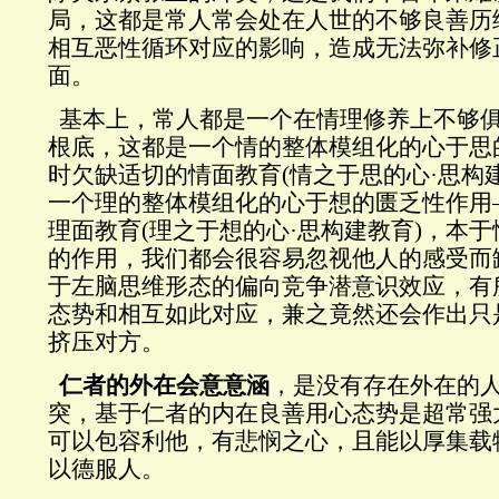
局，这都是常人常会处在人世的不够良善历
相互恶性循环对应的影响，造成无法弥补修
面。
基本上，常人都是一个在情理修养上不够
根底，这都是一个情的整体模组化的心于思
时欠缺适切的情面教育
(
情之于思的心·思构
一个理的整体模组化的心于想的匮乏性作用
理面教育
(
理之于想的心·思构建教育
)
，本于
的作用，我们都会很容易忽视他人的感受而
于左脑思维形态的偏向竞争潜意识效应，有
态势和相互如此对应，兼之竟然还会作出只
挤压对方。
仁者的外在会意意涵
，是没有存在外在的
突，基于仁者的内在良善用心态势是超常强
可以包容利他，有悲悯之心，且能以厚集载
以德服人。