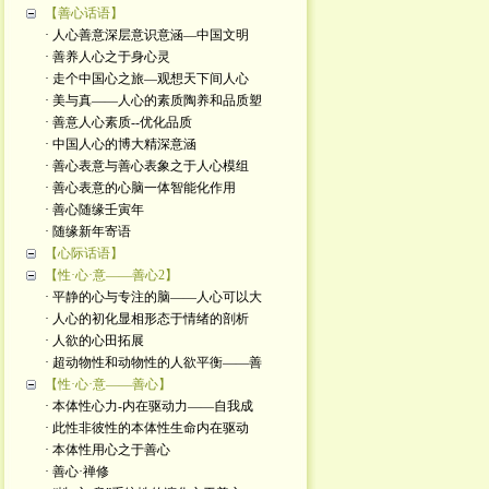
【善心话语】
· 人心善意深层意识意涵—中国文明
· 善养人心之于身心灵
· 走个中国心之旅—观想天下间人心
· 美与真——人心的素质陶养和品质塑
· 善意人心素质--优化品质
· 中国人心的博大精深意涵
· 善心表意与善心表象之于人心模组
· 善心表意的心脑一体智能化作用
· 善心随缘壬寅年
· 随缘新年寄语
【心际话语】
【性·心·意——善心2】
· 平静的心与专注的脑——人心可以大
· 人心的初化显相形态于情绪的剖析
· 人欲的心田拓展
· 超动物性和动物性的人欲平衡——善
【性·心·意——善心】
· 本体性心力-内在驱动力——自我成
· 此性非彼性的本体性生命内在驱动
· 本体性用心之于善心
· 善心·禅修