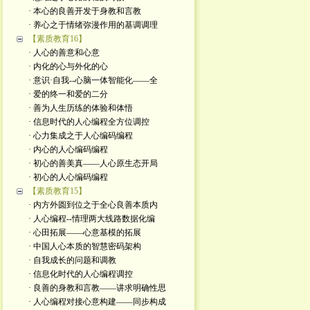
· 本心的良善开发于身教和言教
· 养心之于情绪弥漫作用的基调调理
【素质教育16】
· 人心的善意和心意
· 内化的心与外化的心 ​
· 意识·自我--心脑一体智能化——全
· 爱的终一和爱的二分
· 善为人生历练的体验和体悟
· 信息时代的人心编程全方位调控
· 心力集成之于人心编码编程
· 内心的人心编码编程
· 初心的善美真——人心原生态开局
· 初心的人心编码编程
【素质教育15】
· 内方外圆到位之于全心良善本质内
· 人心编程--情理两大线路数据化编
· 心田拓展——心意基模的拓展
· 中国人心本质的智慧密码架构
· 自我成长的问题和调教
· 信息化时代的人心编程调控
· 良善的身教和言教——讲求明确性思
· 人心编程对接心意构建——同步构成