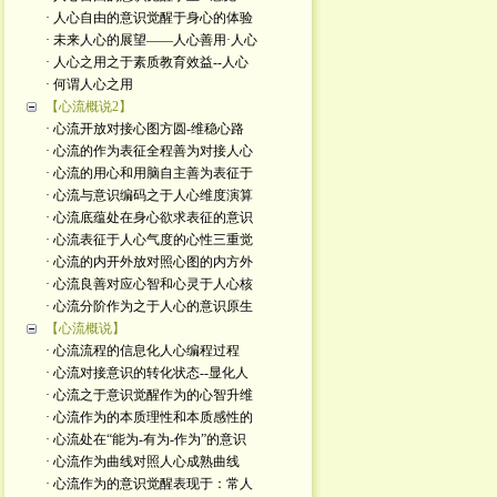
· 人心自由的意识觉醒于身心的体验
· 未来人心的展望——人心善用·人心
· 人心之用之于素质教育效益--人心
· 何谓人心之用
【心流概说2】
· 心流开放对接心图方圆-维稳心路
· 心流的作为表征全程善为对接人心
· 心流的用心和用脑自主善为表征于
· 心流与意识编码之于人心维度演算
· 心流底蕴处在身心欲求表征的意识
· 心流表征于人心气度的心性三重觉
· 心流的内开外放对照心图的内方外
· 心流良善对应心智和心灵于人心核
· 心流分阶作为之于人心的意识原生
【心流概说】
· 心流流程的信息化人心编程过程
· 心流对接意识的转化状态--显化人
· 心流之于意识觉醒作为的心智升维
· 心流作为的本质理性和本质感性的
· 心流处在“能为-有为-作为”的意识
· 心流作为曲线对照人心成熟曲线
· 心流作为的意识觉醒表现于：常人