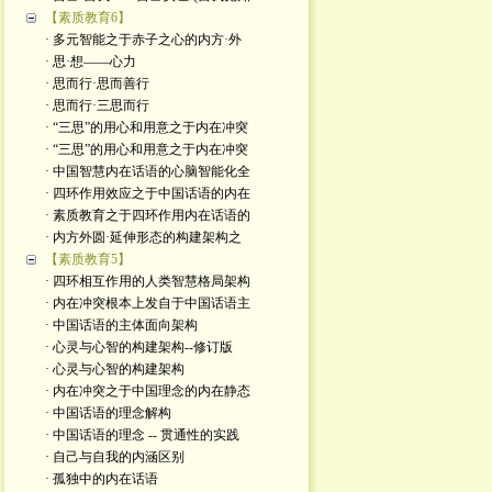
【素质教育6】
· 多元智能之于赤子之心的内方·外
· 思·想——心力
· 思而行·思而善行
· 思而行·三思而行
· “三思”的用心和用意之于内在冲突
· “三思”的用心和用意之于内在冲突
· 中国智慧内在话语的心脑智能化全
· 四环作用效应之于中国话语的内在
· 素质教育之于四环作用内在话语的
· 内方外圆·延伸形态的构建架构之
【素质教育5】
· 四环相互作用的人类智慧格局架构
· 内在冲突根本上发自于中国话语主
· 中国话语的主体面向架构
· 心灵与心智的构建架构--修订版
· 心灵与心智的构建架构
· 内在冲突之于中国理念的内在静态
· 中国话语的理念解构
· 中国话语的理念 -- 贯通性的实践
· 自己与自我的内涵区别
· 孤独中的内在话语