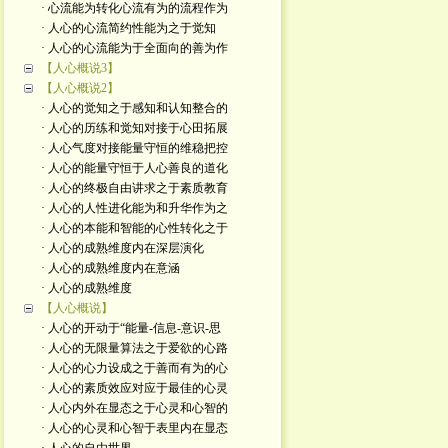
· 心流能为转化心流有为的流程作为
· 人心的心流简约性能为之于觉知
· 人心的心流能为于全面向的善为作
【人心概说3】
【人心概说2】
· 人心的觉知之于感知和认知整合的
· 人心的历练和觉知对接于心田拓展
· 人心气度对接能量守恒的维稳把控
· 人心的能量守恒于人心善良的道化
· 人心的终极自由讲求之于素质教育
· 人心的人性进化能为和升华作为之
· 人心的本能和智能的心性转化之于
· 人心的成熟维度内在深层演化
· 人心的成熟维度内在意涵
· 人心的成熟维度
【人心概说】
· 人心的开动于“能量-信息-意识-思
· 人心的无限量算法之于爱欲的心路
· 人心的心力设成之于善而有为的心
· 人心的素质效应对应于最佳的心灵
· 人心内外在显态之于心灵和心智的
· 人心的心灵和心智于表里内在显态