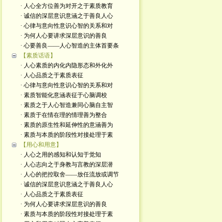
· 人心全方位善为对开之于素质教育
· 诚信的深层意识意涵之于善良人心
· 心律与意向性意识心智的关系和对
· 为何人心要讲求深层意识的善良
· 心要善良——人心智造的主体首要条
【素质话语】
· 人心素质的内化内隐形态和外化外
· 人心品质之于素质表征
· 心律与意向性意识心智的关系和对
· 素质智能化意涵表征于心脑调校
· 素质之于人心智造兼同心脑自主智
· 素质于在情在理的情理善为整合
· 素质的原生性和延伸性的意涵善为
· 素质与本质的阶段性对接处理于素
【用心和用意】
· 人心之用的感知和认知于觉知
· 人心志向之于身教与言教的深层潜
· 人心的把控取舍——放任流放或调节
· 诚信的深层意识意涵之于善良人心
· 人心品质之于素质表征
· 为何人心要讲求深层意识的善良
· 素质与本质的阶段性对接处理于素