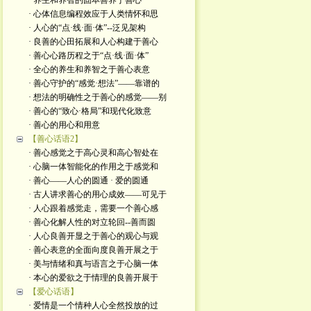
· 养生和养智的固本善养于善心
· 心体信息编程效应于人类情怀和思
· 人心的“点·线·面·体”--泛见架构
· 良善的心田拓展和人心构建于善心
· 善心心路历程之于“点·线·面·体”
· 全心的养生和养智之于善心表意
· 善心守护的“感觉·想法”——靠谱的
· 想法的明确性之于善心的感觉——别
· 善心的“致心·格局”和现代化致意
· 善心的用心和用意
【善心话语2】
· 善心感觉之于高心灵和高心智处在
· 心脑一体智能化的作用之于感觉和
· 善心——人心的圆通 · 爱的圆通
· 古人讲求善心的用心成效——可见于
· 人心跟着感觉走，需要一个善心感
· 善心化解人性的对立轮回--善而圆
· 人心良善开显之于善心的观心与观
· 善心表意的全面向度良善开展之于
· 美与情绪和真与语言之于心脑一体
· 本心的爱欲之于情理的良善开展于
【爱心话语】
· 爱情是一个情种人心全然投放的过