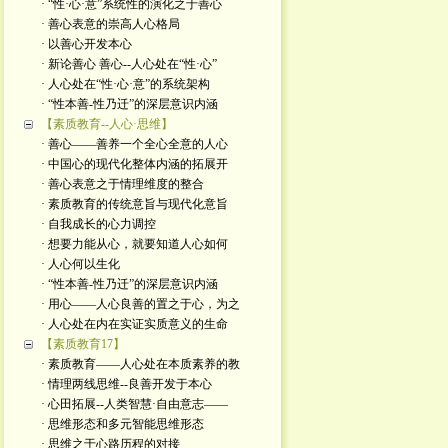
· “性·心·意”系统性的演化之于善心
· 善心表意的崇高人心格局
· 以善心开发本心
· 新论善心 善心--人心处在“性·心”
· 人心处在“性·心·意”的系统架构
· “性本善-性乃迁”的深层意识内涵
【素质教育--人心·思维】
· 善心——善养一个全心全意的人心
· 中国心的现代化整体内涵的拓展开
· 善心表意之于情理维度的整合
· 素质教育的传统意旨与现代化意旨
· 自我成长的心力调控
· 想要力能从心，就要知道人心如何
· 人心何以生化
· “性本善-性乃迁”的深层意识内涵
· 用心——人心良善的置之于心，为之
· 人心处在内在实证实质意义的生命
【素质教育17】
· 素质教育——人心处在本质素养的教
· 情理两线思维--良善开发于本心
· 心田拓展--人类智慧·自由意志——
· 思维形态和多元智能思维形态
· 思维之于心路历程的对接