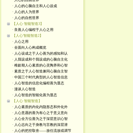
· 人心的自由世界
· 人心的心脑自主和人心设成
· 人心的人为世界
· 人心的自然世界
【人心·智能智造3】
· 良善人心编程于人心之用
【人心'智能智造2】
· 人心之用
· 全面向人心构成概览
· 人心设成之于人心善为的感知和认
· 人我设成和个我设成的心脑自主化
· 稚龄期人心素质的心灵陶养和心智
· 素质之于人心智造兼同心脑自主智
· 中国三个时代典型的人心智造信息
· 人心智造的信息化编程善为显态
· 漫谈人心智造
· 人心智造的智能化善为显态
【人心·智能智造】
· 人心素质的内化内隐形态和外化外
· 人心意愿的善为有心之于意义意向
· 人心全方位善为之于深层意识心智
· 人心志向之于身教与言教的深层潜
· 人心的把控取舍——放任流放或调节