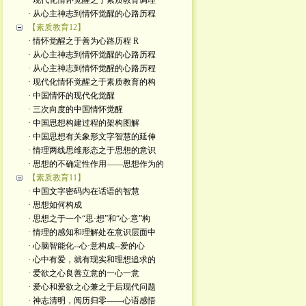
· 现代化情怀觉醒之于素质教育调理
· 从心主神志到情怀觉醒的心路历程
【素质教育12】
· 情怀觉醒之于善为心路历程 R
· 从心主神志到情怀觉醒的心路历程
· 从心主神志到情怀觉醒的心路历程
· 现代化情怀觉醒之于素质教育的构
· 中国情怀的现代化觉醒
· 三次向度的中国情怀觉醒
· 中国思想构建过程的架构图解
· 中国思想有关象形文字智慧的延伸
· 情理两线思维形态之于思想的意识
· 思想的不确定性作用——思想作为的
【素质教育11】
· 中国文字密码内在话语的智慧
· 思想如何构成
· 思想之于一个“思·想”和“心·意”构
· 情理的感知和理解处在意识层面中
· 心脑智能化--心·意构成--爱的心
· 心中有爱，就有现实和理想追求的
· 爱欲之心良善立意的一心一意
· 爱心和爱欲之心兼之于后现代问题
· 神志清明，阅历归零——心语感悟