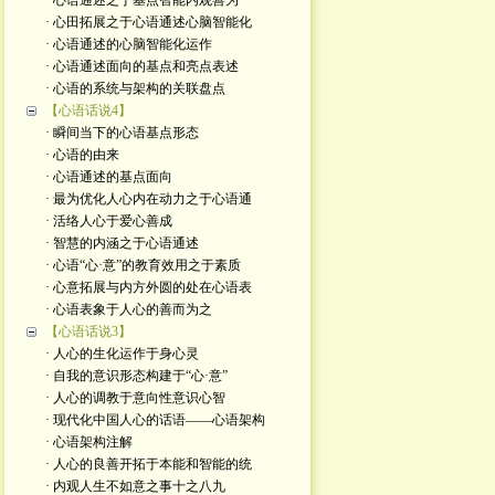
· 心语通述之于基点智能内观善为
· 心田拓展之于心语通述心脑智能化
· 心语通述的心脑智能化运作
· 心语通述面向的基点和亮点表述
· 心语的系统与架构的关联盘点
【心语话说4】
· 瞬间当下的心语基点形态
· 心语的由来
· 心语通述的基点面向
· 最为优化人心内在动力之于心语通
· 活络人心于爱心善成
· 智慧的内涵之于心语通述
· 心语“心·意”的教育效用之于素质
· 心意拓展与内方外圆的处在心语表
· 心语表象于人心的善而为之
【心语话说3】
· 人心的生化运作于身心灵
· 自我的意识形态构建于“心·意”
· 人心的调教于意向性意识心智
· 现代化中国人心的话语——心语架构
· 心语架构注解
· 人心的良善开拓于本能和智能的统
· 内观人生不如意之事十之八九