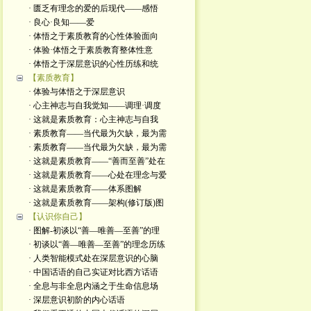
· 匮乏有理念的爱的后现代——感悟
· 良心·良知——爱
· 体悟之于素质教育的心性体验面向
· 体验·体悟之于素质教育整体性意
· 体悟之于深层意识的心性历练和统
【素质教育】
· 体验与体悟之于深层意识
· 心主神志与自我觉知——调理·调度
· 这就是素质教育：心主神志与自我
· 素质教育——当代最为欠缺，最为需
· 素质教育——当代最为欠缺，最为需
· 这就是素质教育——“善而至善”处在
· 这就是素质教育——心处在理念与爱
· 这就是素质教育——体系图解
· 这就是素质教育——架构(修订版)图
【认识你自己】
· 图解-初谈以“善—唯善—至善”的理
· 初谈以“善—唯善—至善”的理念历练
· 人类智能模式处在深层意识的心脑
· 中国话语的自己实证对比西方话语
· 全息与非全息内涵之于生命信息场
· 深层意识初阶的内心话语