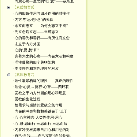
· 内观心意—生念的“心·意”——或能直
【素质教育8】
· 心的四角作用与四环作用的对接作
· 内方与“思·想·意”的关联
· 念立而志立——为何会志立不成?
· 先立念后立志——当可志立
· 心的善为和善行——有所住而立念
· 志立于内方外圆
· 心的"思·想"和"
· 完善为之的心意——内在意涵和构建
· 理性凝聚的四个关联架构
· 本质理性和本性理性的对质
【素质教育7】
· 理性凝聚构建的理性——真正的理性
· 理念·心灵 -- 德行·心智——四环联
· 爱欲之于内方外圆的用心和用意
· 爱欲的生化过程
· 性需求与感情的爱欲交集作用
· 内在的冲突和协和关键在于“止于
· 心·心主神志·人类性作用·用心
· 心·思·思而行·三思而行·三思而后
· 内在冲突根源来自用心和用意的对
· 自己·自我——自己实证·(自我觉知-