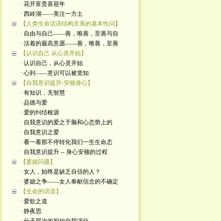
· 花开富贵喜迎年
· 西岭湖——美注一方土
【人类生命话语结构关系的基本性问】
· 自由与自己——善，唯善，至善与自
· 活着的最高意愿——善，唯善，至善
【认识自己 从心灵开始】
· 认识自己，从心灵开始
· 心到——意识可以被觉知
【自我意识提升-安顿身心】
· 有知识，无智慧
· 品德与爱
· 爱的纠结根源
· 自我意识的爱之于脑和心态势上的
· 自我意识之爱
· 看一看那不停转化我们一生生命态
· 自我意识提升 -- 身心安顿的过程
【婆媳问题】
· 女人，始终是缺乏自信的人？
· 婆媳之争——女人奉献信念的不确定
【生命的话语】
· 爱欲之道
· 静夜思