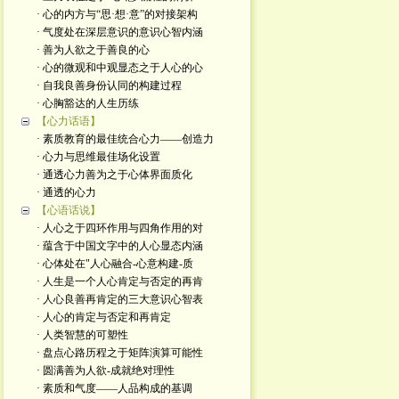
· 心的内方与“思·想·意”的对接架构
· 气度处在深层意识的意识心智内涵
· 善为人欲之于善良的心
· 心的微观和中观显态之于人心的心
· 自我良善身份认同的构建过程
· 心胸豁达的人生历练
【心力话语】
· 素质教育的最佳统合心力——创造力
· 心力与思维最佳场化设置
· 通透心力善为之于心体界面质化
· 通透的心力
【心语话说】
· 人心之于四环作用与四角作用的对
· 蕴含于中国文字中的人心显态内涵
· 心体处在"人心融合-心意构建-质
· 人生是一个人心肯定与否定的再肯
· 人心良善再肯定的三大意识心智表
· 人心的肯定与否定和再肯定
· 人类智慧的可塑性
· 盘点心路历程之于矩阵演算可能性
· 圆满善为人欲-成就绝对理性
· 素质和气度——人品构成的基调