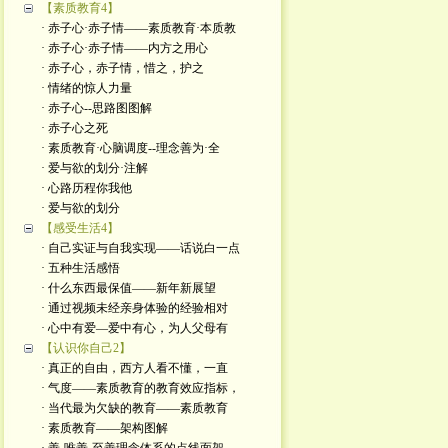
【素质教育4】
· 赤子心·赤子情——素质教育·本质教
· 赤子心·赤子情——内方之用心
· 赤子心，赤子情，惜之，护之
· 情绪的惊人力量
· 赤子心--思路图图解
· 赤子心之死
· 素质教育·心脑调度--理念善为·全
· 爱与欲的划分·注解
· 心路历程你我他
· 爱与欲的划分
【感受生活4】
· 自己实证与自我实现——话说白一点
· 五种生活感悟
· 什么东西最保值——新年新展望
· 通过视频未经亲身体验的经验相对
· 心中有爱—爱中有心，为人父母有
【认识你自己2】
· 真正的自由，西方人看不懂，一直
· 气度——素质教育的教育效应指标，
· 当代最为欠缺的教育——素质教育
· 素质教育——架构图解