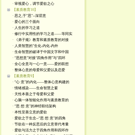
· 审视爱心，调节爱欲之心
【素质教育10】
· 思之,于"思"--深层意
· 爱心的三个面向
· 人生的学习之道
· 修行中实用性的学习之道——等同实
· 《弟子规》教育和素质教育的对接
· 人类智慧的"生化-内化-内外
· 生命智慧的破译于中国文字和中国
· “思想意”对接“四角作用”与“四环
· 全心全意与一心一意——爱的联想
· 整体心意的母爱和父爱以及恋爱
【素质教育9】
· “心·意”的内化——整体心意构建的
· 情绪感染——生命智慧之窗
· 天性本善之于母爱和父爱
· 心脑一体智能化作用与素质教育的
· “思·想·意”的神经联结架构
· 本性至善立意的爱欲
· 爱欲之于生念--“思·想·意”的四角
· 节欲在一种反思后的立意替代考量
· 爱欲与活力之于四角作用和四环作