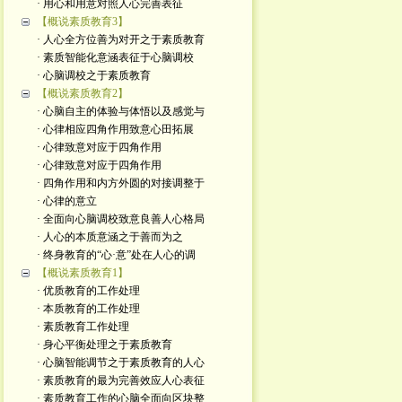
· 用心和用意对照人心完善表征
【概说素质教育3】
· 人心全方位善为对开之于素质教育
· 素质智能化意涵表征于心脑调校
· 心脑调校之于素质教育
【概说素质教育2】
· 心脑自主的体验与体悟以及感觉与
· 心律相应四角作用致意心田拓展
· 心律致意对应于四角作用
· 心律致意对应于四角作用
· 四角作用和内方外圆的对接调整于
· 心律的意立
· 全面向心脑调校致意良善人心格局
· 人心的本质意涵之于善而为之
· 终身教育的“心·意”处在人心的调
【概说素质教育1】
· 优质教育的工作处理
· 本质教育的工作处理
· 素质教育工作处理
· 身心平衡处理之于素质教育
· 心脑智能调节之于素质教育的人心
· 素质教育的最为完善效应人心表征
· 素质教育工作的心脑全面向区块整