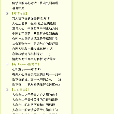
· 解锁你的内心对话：从混乱到清晰
· 语言中介
【对话元宝】
· 对人性本善的深层解读 对话
· 人心之复调：生物-社会互构论视
· 道与人心：中国哲学中演化动力的
· 中国文字智慧：从象形会意到未来
· 心性与心智的道德体验于精简性觉
· 从分离到合一：意识与心的辩证演
· 自己实证和自我实现解析 对话
· 心脑联动运作机制探讨（一）
· 情商智商逆商概念解析 对话元宝
【与Deepseek的对话】
· 心和意识——对话DS
· 有关人心真善美维度的开展——我和
· 性本善的性于文字六书的会意——我
· 性本善——我对善的注解·我和Deeps
【人心自由2】
· 人心自由之于善导人心之用的自主
· 人心自由于天性关注的习得和建设
· 人心自由的心路历程和心图标记
· 人心自由的素质设置于心脑自主智