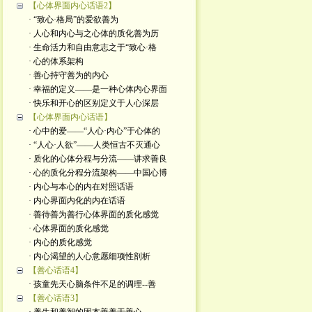
【心体界面内心话语2】
· “致心·格局”的爱欲善为
· 人心和内心与之心体的质化善为历
· 生命活力和自由意志之于“致心·格
· 心的体系架构
· 善心持守善为的内心
· 幸福的定义——是一种心体内心界面
· 快乐和开心的区别定义于人心深层
【心体界面内心话语】
· 心中的爱——“人心·内心”于心体的
· “人心·人欲”——人类恒古不灭通心
· 质化的心体分程与分流——讲求善良
· 心的质化分程分流架构——中国心博
· 内心与本心的内在对照话语
· 内心界面内化的内在话语
· 善待善为善行心体界面的质化感觉
· 心体界面的质化感觉
· 内心的质化感觉
· 内心渴望的人心意愿细项性剖析
【善心话语4】
· 孩童先天心脑条件不足的调理--善
【善心话语3】