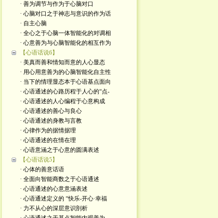
· 善为调节与作为于心脑对口
· 心脑对口之于神志与意识的作为话
· 自主心脑
· 全心之于心脑一体智能化的对调相
· 心意善为与心脑智能化的相互作为
【心语话说6】
· 美真而善和情知而意的人心显态
· 用心用意善为的心脑智能化自主性
· 当下的情理显态本于心语基点面向
· 心语通述的心路历程于人心的“点-
· 心语通述的人心编程于心意构成
· 心语通述的善心与良心
· 心语通述的身教与言教
· 心律作为的据情据理
· 心语通述的在情在理
· 心语意涵之于心意的圆满表述
【心语话说5】
· 心体的善意话语
· 全面向智能商数之于心语通述
· 心语通述的心意意涵表述
· 心语通述定义的 “快乐-开心·幸福
· 力不从心的深层意识剖析