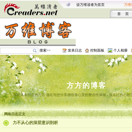
设万维读者为首页
万维
首 页
搜索>>
发表日志
控制面板
个人相册
方方的博客
我是马来西亚的方方 谨此与您分享感悟身心灵的整合性体验 - 我走过的心路
网络日志正文
力不从心的深层意识剖析