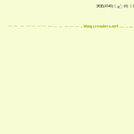
浏览(4540)
(0)