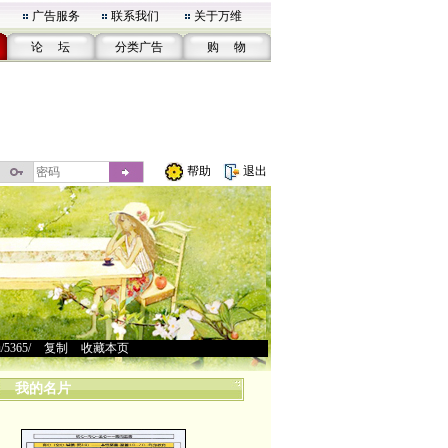
广告服务
联系我们
关于万维
论 坛
分类广告
购 物
帮助
退出
u/5365/
>
复制
>
收藏本页
我的名片