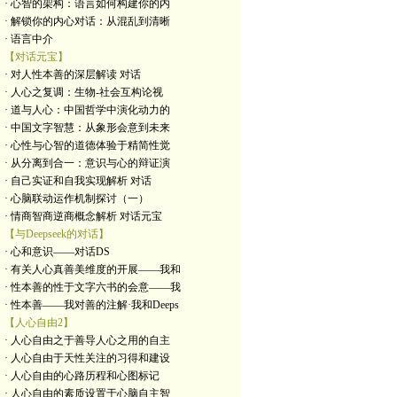
· 心智的架构：语言如何构建你的内
· 解锁你的内心对话：从混乱到清晰
· 语言中介
【对话元宝】
· 对人性本善的深层解读 对话
· 人心之复调：生物-社会互构论视
· 道与人心：中国哲学中演化动力的
· 中国文字智慧：从象形会意到未来
· 心性与心智的道德体验于精简性觉
· 从分离到合一：意识与心的辩证演
· 自己实证和自我实现解析 对话
· 心脑联动运作机制探讨（一）
· 情商智商逆商概念解析 对话元宝
【与Deepseek的对话】
· 心和意识——对话DS
· 有关人心真善美维度的开展——我和
· 性本善的性于文字六书的会意——我
· 性本善——我对善的注解·我和Deeps
【人心自由2】
· 人心自由之于善导人心之用的自主
· 人心自由于天性关注的习得和建设
· 人心自由的心路历程和心图标记
· 人心自由的素质设置于心脑自主智