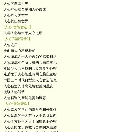
· 人心的自由世界
· 人心的心脑自主和人心设成
· 人心的人为世界
· 人心的自然世界
【人心·智能智造3】
· 良善人心编程于人心之用
【人心'智能智造2】
· 人心之用
· 全面向人心构成概览
· 人心设成之于人心善为的感知和认
· 人我设成和个我设成的心脑自主化
· 稚龄期人心素质的心灵陶养和心智
· 素质之于人心智造兼同心脑自主智
· 中国三个时代典型的人心智造信息
· 人心智造的信息化编程善为显态
· 漫谈人心智造
· 人心智造的智能化善为显态
【人心·智能智造】
· 人心素质的内化内隐形态和外化外
· 人心意愿的善为有心之于意义意向
· 人心全方位善为之于深层意识心智
· 人心志向之于身教与言教的深层潜