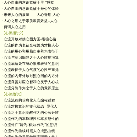
· 人心自由的意识觉醒于里-“感觉-
· 人心自由的意识觉醒于身心的体验
· 未来人心的展望——人心善用·人心
· 人心之用之于素质教育效益--人心
· 何谓人心之用
【心流概说2】
· 心流开放对接心图方圆-维稳心路
· 心流的作为表征全程善为对接人心
· 心流的用心和用脑自主善为表征于
· 心流与意识编码之于人心维度演算
· 心流底蕴处在身心欲求表征的意识
· 心流表征于人心气度的心性三重觉
· 心流的内开外放对照心图的内方外
· 心流良善对应心智和心灵于人心核
· 心流分阶作为之于人心的意识原生
【心流概说】
· 心流流程的信息化人心编程过程
· 心流对接意识的转化状态--显化人
· 心流之于意识觉醒作为的心智升维
· 心流作为的本质理性和本质感性的
· 心流处在“能为-有为-作为”的意识
· 心流作为曲线对照人心成熟曲线