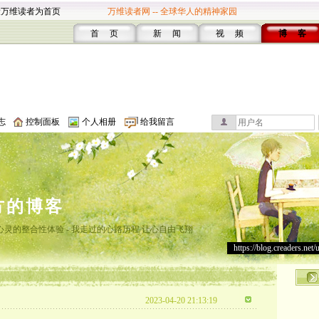
设万维读者为首页
万维读者网 -- 全球华人的精神家园
首 页
新 闻
视 频
博 客
志
控制面板
个人相册
给我留言
方的博客
灵的整合性体验 - 我走过的心路历程 让心自由飞翔
https://blog.creaders.net/
2023-04-20 21:13:19