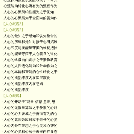
· 心流作为的意识觉醒表现于：常人
· 心流能为转化心流有为的流程作为
· 人心的心流简约性能为之于觉知
· 人心的心流能为于全面向的善为作
【人心概说3】
【人心概说2】
· 人心的觉知之于感知和认知整合的
· 人心的历练和觉知对接于心田拓展
· 人心气度对接能量守恒的维稳把控
· 人心的能量守恒于人心善良的道化
· 人心的终极自由讲求之于素质教育
· 人心的人性进化能为和升华作为之
· 人心的本能和智能的心性转化之于
· 人心的成熟维度内在深层演化
· 人心的成熟维度内在意涵
· 人心的成熟维度
【人心概说】
· 人心的开动于“能量-信息-意识-思
· 人心的无限量算法之于爱欲的心路
· 人心的心力设成之于善而有为的心
· 人心的素质效应对应于最佳的心灵
· 人心内外在显态之于心灵和心智的
· 人心的心灵和心智于表里内在显态