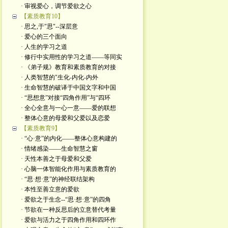
· 审视爱心，调节爱欲之心
【素质教育10】
· 思之,于"思"--深层意
· 爱心的三个面向
· 人生的学习之道
· 修行中实用性的学习之道——等同实
· 《弟子规》教育和素质教育的对接
· 人类智慧的"生化-内化-内外
· 生命智慧的破译于中国文字和中国
· “思想意”对接“四角作用”与“四环
· 全心全意与一心一意——爱的联想
· 整体心意的母爱和父爱以及恋爱
【素质教育9】
· “心·意”的内化——整体心意构建的
· 情绪感染——生命智慧之窗
· 天性本善之于母爱和父爱
· 心脑一体智能化作用与素质教育的
· “思·想·意”的神经联结架构
· 本性至善立意的爱欲
· 爱欲之于生念--“思·想·意”的四角
· 节欲在一种反思后的立意替代考量
· 爱欲与活力之于四角作用和四环作