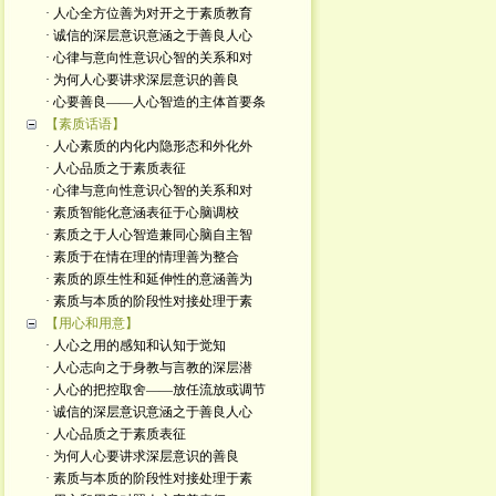
· 人心全方位善为对开之于素质教育
· 诚信的深层意识意涵之于善良人心
· 心律与意向性意识心智的关系和对
· 为何人心要讲求深层意识的善良
· 心要善良——人心智造的主体首要条
【素质话语】
· 人心素质的内化内隐形态和外化外
· 人心品质之于素质表征
· 心律与意向性意识心智的关系和对
· 素质智能化意涵表征于心脑调校
· 素质之于人心智造兼同心脑自主智
· 素质于在情在理的情理善为整合
· 素质的原生性和延伸性的意涵善为
· 素质与本质的阶段性对接处理于素
【用心和用意】
· 人心之用的感知和认知于觉知
· 人心志向之于身教与言教的深层潜
· 人心的把控取舍——放任流放或调节
· 诚信的深层意识意涵之于善良人心
· 人心品质之于素质表征
· 为何人心要讲求深层意识的善良
· 素质与本质的阶段性对接处理于素