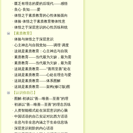
· 匮乏有理念的爱的后现代——感悟
· 良心·良知——爱
· 体悟之于素质教育的心性体验面向
· 体验·体悟之于素质教育整体性意
· 体悟之于深层意识的心性历练和统
【素质教育】
· 体验与体悟之于深层意识
· 心主神志与自我觉知——调理·调度
· 这就是素质教育：心主神志与自我
· 素质教育——当代最为欠缺，最为需
· 素质教育——当代最为欠缺，最为需
· 这就是素质教育——“善而至善”处在
· 这就是素质教育——心处在理念与爱
· 这就是素质教育——体系图解
· 这就是素质教育——架构(修订版)图
【认识你自己】
· 图解-初谈以“善—唯善—至善”的理
· 初谈以“善—唯善—至善”的理念历练
· 人类智能模式处在深层意识的心脑
· 中国话语的自己实证对比西方话语
· 全息与非全息内涵之于生命信息场
· 深层意识初阶的内心话语