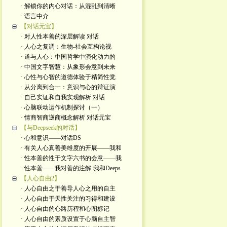
· 解锁你的内心对话：从混乱到清晰
· 语言中介
【对话元宝】
· 对人性本善的深层解读 对话
· 人心之复调：生物-社会互构论视
· 道与人心：中国哲学中演化动力的
· 中国文字智慧：从象形会意到未来
· 心性与心智的道德体验于精简性觉
· 从分离到合一：意识与心的辩证演
· 自己实证和自我实现解析 对话
· 心脑联动运作机制探讨（一）
· 情商智商逆商概念解析 对话元宝
【与Deepseek的对话】
· 心和意识——对话DS
· 有关人心真善美维度的开展——我和
· 性本善的性于文字六书的会意——我
· 性本善——我对善的注解·我和Deeps
【人心自由2】
· 人心自由之于善导人心之用的自主
· 人心自由于天性关注的习得和建设
· 人心自由的心路历程和心图标记
· 人心自由的素质设置于心脑自主智