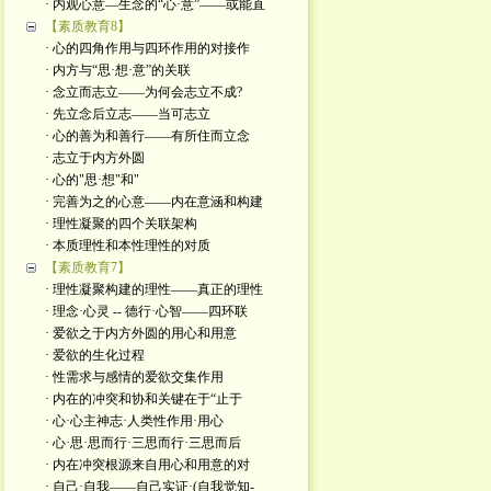
· 内观心意—生念的“心·意”——或能直
【素质教育8】
· 心的四角作用与四环作用的对接作
· 内方与“思·想·意”的关联
· 念立而志立——为何会志立不成?
· 先立念后立志——当可志立
· 心的善为和善行——有所住而立念
· 志立于内方外圆
· 心的"思·想"和"
· 完善为之的心意——内在意涵和构建
· 理性凝聚的四个关联架构
· 本质理性和本性理性的对质
【素质教育7】
· 理性凝聚构建的理性——真正的理性
· 理念·心灵 -- 德行·心智——四环联
· 爱欲之于内方外圆的用心和用意
· 爱欲的生化过程
· 性需求与感情的爱欲交集作用
· 内在的冲突和协和关键在于“止于
· 心·心主神志·人类性作用·用心
· 心·思·思而行·三思而行·三思而后
· 内在冲突根源来自用心和用意的对
· 自己·自我——自己实证·(自我觉知-