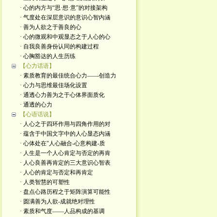
· 心的内方与“思·想·意”的对接架构
· 气度处在深层意识的意识心智内涵
· 善为人欲之于善良的心
· 心的微观和中观显态之于人心的心
· 自我良善身份认同的构建过程
· 心胸豁达的人生历练
【心力话语】
· 素质教育的最佳统合心力——创造力
· 心力与思维最佳场化设置
· 通透心力善为之于心体界面质化
· 通透的心力
【心语话说】
· 人心之于四环作用与四角作用的对
· 蕴含于中国文字中的人心显态内涵
· 心体处在"人心融合-心意构建-质
· 人生是一个人心肯定与否定的再肯
· 人心良善再肯定的三大意识心智表
· 人心的肯定与否定和再肯定
· 人类智慧的可塑性
· 盘点心路历程之于矩阵演算可能性
· 圆满善为人欲-成就绝对理性
· 素质和气度——人品构成的基调