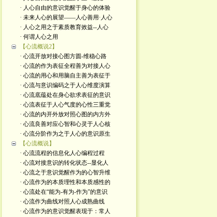
· 人心自由的意识觉醒于身心的体验
· 未来人心的展望——人心善用·人心
· 人心之用之于素质教育效益--人心
· 何谓人心之用
【心流概说2】
· 心流开放对接心图方圆-维稳心路
· 心流的作为表征全程善为对接人心
· 心流的用心和用脑自主善为表征于
· 心流与意识编码之于人心维度演算
· 心流底蕴处在身心欲求表征的意识
· 心流表征于人心气度的心性三重觉
· 心流的内开外放对照心图的内方外
· 心流良善对应心智和心灵于人心核
· 心流分阶作为之于人心的意识原生
【心流概说】
· 心流流程的信息化人心编程过程
· 心流对接意识的转化状态--显化人
· 心流之于意识觉醒作为的心智升维
· 心流作为的本质理性和本质感性的
· 心流处在“能为-有为-作为”的意识
· 心流作为曲线对照人心成熟曲线
· 心流作为的意识觉醒表现于：常人