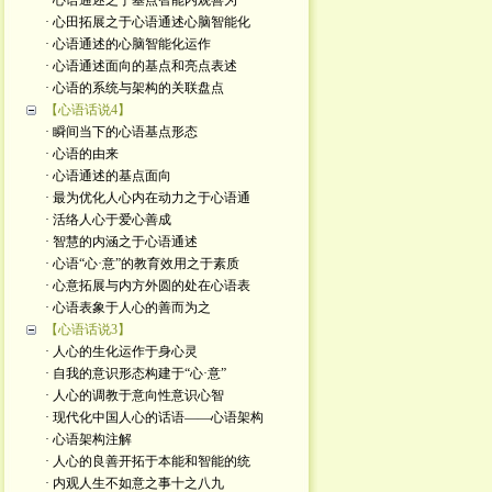
· 心语通述之于基点智能内观善为
· 心田拓展之于心语通述心脑智能化
· 心语通述的心脑智能化运作
· 心语通述面向的基点和亮点表述
· 心语的系统与架构的关联盘点
【心语话说4】
· 瞬间当下的心语基点形态
· 心语的由来
· 心语通述的基点面向
· 最为优化人心内在动力之于心语通
· 活络人心于爱心善成
· 智慧的内涵之于心语通述
· 心语“心·意”的教育效用之于素质
· 心意拓展与内方外圆的处在心语表
· 心语表象于人心的善而为之
【心语话说3】
· 人心的生化运作于身心灵
· 自我的意识形态构建于“心·意”
· 人心的调教于意向性意识心智
· 现代化中国人心的话语——心语架构
· 心语架构注解
· 人心的良善开拓于本能和智能的统
· 内观人生不如意之事十之八九