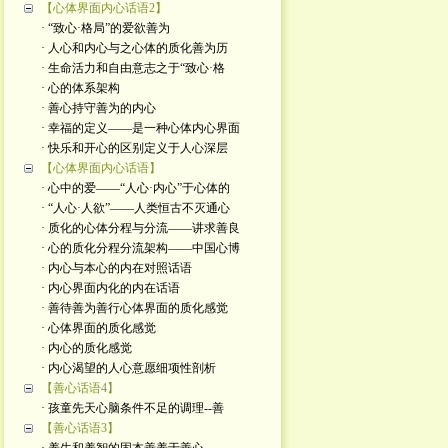
【心体界面内心话语2】
· “致心·格局”的爱欲善为
· 人心和内心与之心体的质化善为历
· 生命活力和自由意志之于“致心·格
· 心的体系架构
· 善心持守善为的内心
· 幸福的定义——是一种心体内心界面
· 快乐和开心的区别定义于人心深层
【心体界面内心话语】
· 心中的爱——“人心·内心”于心体的
· “人心·人欲”——人类恒古不灭通心
· 质化的心体分程与分流——讲求善良
· 心的质化分程分流架构——中国心博
· 内心与本心的内在对照话语
· 内心界面内化的内在话语
· 善待善为善行心体界面的质化感觉
· 心体界面的质化感觉
· 内心的质化感觉
· 内心渴望的人心意愿细项性剖析
【善心话语4】
· 孩童先天心脑条件不足的调理--善
【善心话语3】