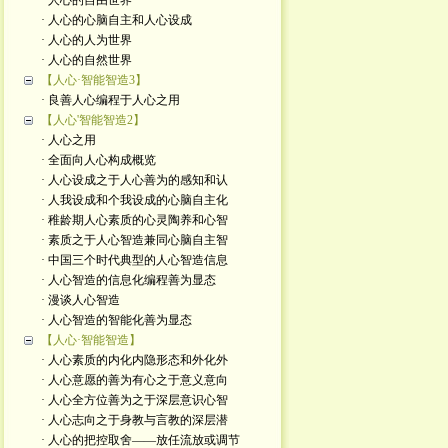
· 人心的自由世界
· 人心的心脑自主和人心设成
· 人心的人为世界
· 人心的自然世界
【人心·智能智造3】
· 良善人心编程于人心之用
【人心'智能智造2】
· 人心之用
· 全面向人心构成概览
· 人心设成之于人心善为的感知和认
· 人我设成和个我设成的心脑自主化
· 稚龄期人心素质的心灵陶养和心智
· 素质之于人心智造兼同心脑自主智
· 中国三个时代典型的人心智造信息
· 人心智造的信息化编程善为显态
· 漫谈人心智造
· 人心智造的智能化善为显态
【人心·智能智造】
· 人心素质的内化内隐形态和外化外
· 人心意愿的善为有心之于意义意向
· 人心全方位善为之于深层意识心智
· 人心志向之于身教与言教的深层潜
· 人心的把控取舍——放任流放或调节