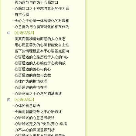
· 善为调节与作为于心脑对口
· 心脑对口之于神志与意识的作为话
· 自主心脑
· 全心之于心脑一体智能化的对调相
· 心意善为与心脑智能化的相互作为
【心语话说6】
· 美真而善和情知而意的人心显态
· 用心用意善为的心脑智能化自主性
· 当下的情理显态本于心语基点面向
· 心语通述的心路历程于人心的“点-
· 心语通述的人心编程于心意构成
· 心语通述的善心与良心
· 心语通述的身教与言教
· 心律作为的据情据理
· 心语通述的在情在理
· 心语意涵之于心意的圆满表述
【心语话说5】
· 心体的善意话语
· 全面向智能商数之于心语通述
· 心语通述的心意意涵表述
· 心语通述定义的 “快乐-开心·幸福
· 力不从心的深层意识剖析