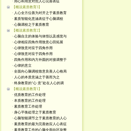
· 用心和用意对照人心完善表征
【概说素质教育3】
· 人心全方位善为对开之于素质教育
· 素质智能化意涵表征于心脑调校
· 心脑调校之于素质教育
【概说素质教育2】
· 心脑自主的体验与体悟以及感觉与
· 心律相应四角作用致意心田拓展
· 心律致意对应于四角作用
· 心律致意对应于四角作用
· 四角作用和内方外圆的对接调整于
· 心律的意立
· 全面向心脑调校致意良善人心格局
· 人心的本质意涵之于善而为之
· 终身教育的“心·意”处在人心的调
【概说素质教育1】
· 优质教育的工作处理
· 本质教育的工作处理
· 素质教育工作处理
· 身心平衡处理之于素质教育
· 心脑智能调节之于素质教育的人心
· 素质教育的最为完善效应人心表征
· 素质教育工作的心脑全面向区块整