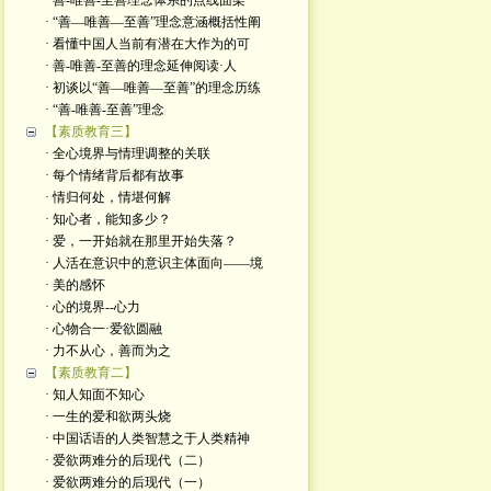
· 善-唯善-至善理念体系的点线面架
· “善—唯善—至善”理念意涵概括性阐
· 看懂中国人当前有潜在大作为的可
· 善-唯善-至善的理念延伸阅读·人
· 初谈以“善—唯善—至善”的理念历练
· “善-唯善-至善”理念
【素质教育三】
· 全心境界与情理调整的关联
· 每个情绪背后都有故事
· 情归何处，情堪何解
· 知心者，能知多少？
· 爱，一开始就在那里开始失落？
· 人活在意识中的意识主体面向——境
· 美的感怀
· 心的境界--心力
· 心物合一·爱欲圆融
· 力不从心，善而为之
【素质教育二】
· 知人知面不知心
· 一生的爱和欲两头烧
· 中国话语的人类智慧之于人类精神
· 爱欲两难分的后现代（二）
· 爱欲两难分的后现代（一）