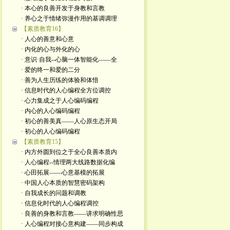
· 本心的良善开发于身教和言教
· 养心之于情绪弥漫作用的基调调理
【素质教育16】
· 人心的善意和心意
· 内化的心与外化的心 ​
· 意识·自我--心脑一体智能化——全
· 爱的终一和爱的二分
· 善为人生历练的体验和体悟
· 信息时代的人心编程全方位调控
· 心力集成之于人心编码编程
· 内心的人心编码编程
· 初心的善美真——人心原生态开局
· 初心的人心编码编程
【素质教育15】
· 内方外圆到位之于全心良善本质内
· 人心编程--情理两大线路数据化编
· 心田拓展——心意基模的拓展
· 中国人心本质的智慧密码架构
· 自我成长的问题和调教
· 信息化时代的人心编程调控
· 良善的身教和言教——讲求明确性思
· 人心编程对接心意构建——同步构成