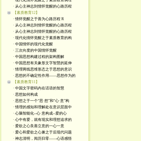
· 现代化情怀觉醒之于素质教育调理
· 从心主神志到情怀觉醒的心路历程
【素质教育12】
· 情怀觉醒之于善为心路历程 R
· 从心主神志到情怀觉醒的心路历程
· 从心主神志到情怀觉醒的心路历程
· 现代化情怀觉醒之于素质教育的构
· 中国情怀的现代化觉醒
· 三次向度的中国情怀觉醒
· 中国思想构建过程的架构图解
· 中国思想有关象形文字智慧的延伸
· 情理两线思维形态之于思想的意识
· 思想的不确定性作用——思想作为的
【素质教育11】
· 中国文字密码内在话语的智慧
· 思想如何构成
· 思想之于一个“思·想”和“心·意”构
· 情理的感知和理解处在意识层面中
· 心脑智能化--心·意构成--爱的心
· 心中有爱，就有现实和理想追求的
· 爱欲之心良善立意的一心一意
· 爱心和爱欲之心兼之于后现代问题
· 神志清明，阅历归零——心语感悟