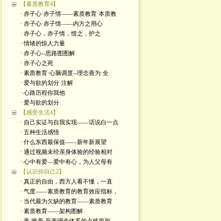
【素质教育4】
· 赤子心·赤子情——素质教育·本质教
· 赤子心·赤子情——内方之用心
· 赤子心，赤子情，惜之，护之
· 情绪的惊人力量
· 赤子心--思路图图解
· 赤子心之死
· 素质教育·心脑调度--理念善为·全
· 爱与欲的划分·注解
· 心路历程你我他
· 爱与欲的划分
【感受生活4】
· 自己实证与自我实现——话说白一点
· 五种生活感悟
· 什么东西最保值——新年新展望
· 通过视频未经亲身体验的经验相对
· 心中有爱—爱中有心，为人父母有
【认识你自己2】
· 真正的自由，西方人看不懂，一直
· 气度——素质教育的教育效应指标，
· 当代最为欠缺的教育——素质教育
· 素质教育——架构图解