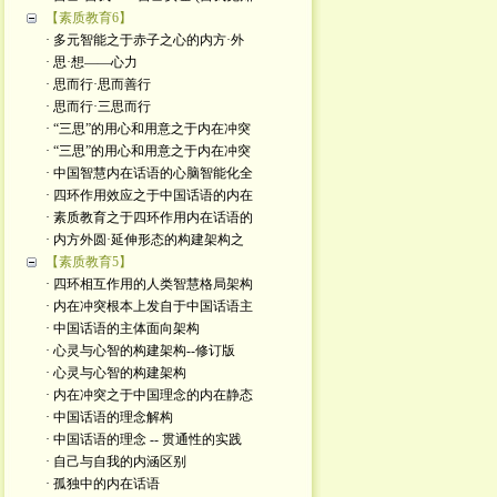
【素质教育6】
· 多元智能之于赤子之心的内方·外
· 思·想——心力
· 思而行·思而善行
· 思而行·三思而行
· “三思”的用心和用意之于内在冲突
· “三思”的用心和用意之于内在冲突
· 中国智慧内在话语的心脑智能化全
· 四环作用效应之于中国话语的内在
· 素质教育之于四环作用内在话语的
· 内方外圆·延伸形态的构建架构之
【素质教育5】
· 四环相互作用的人类智慧格局架构
· 内在冲突根本上发自于中国话语主
· 中国话语的主体面向架构
· 心灵与心智的构建架构--修订版
· 心灵与心智的构建架构
· 内在冲突之于中国理念的内在静态
· 中国话语的理念解构
· 中国话语的理念 -- 贯通性的实践
· 自己与自我的内涵区别
· 孤独中的内在话语