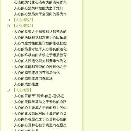
· 心流能为转化心流有为的流程作为
· 人心的心流简约性能为之于觉知
· 人心的心流能为于全面向的善为作
【人心概说3】
【人心概说2】
· 人心的觉知之于感知和认知整合的
· 人心的历练和觉知对接于心田拓展
· 人心气度对接能量守恒的维稳把控
· 人心的能量守恒于人心善良的道化
· 人心的终极自由讲求之于素质教育
· 人心的人性进化能为和升华作为之
· 人心的本能和智能的心性转化之于
· 人心的成熟维度内在深层演化
· 人心的成熟维度内在意涵
· 人心的成熟维度
【人心概说】
· 人心的开动于“能量-信息-意识-思
· 人心的无限量算法之于爱欲的心路
· 人心的心力设成之于善而有为的心
· 人心的素质效应对应于最佳的心灵
· 人心内外在显态之于心灵和心智的
· 人心的心灵和心智于表里内在显态