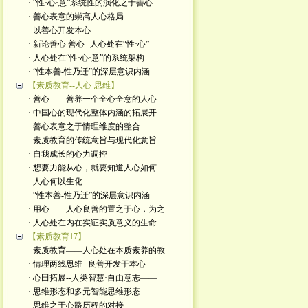
· “性·心·意”系统性的演化之于善心
· 善心表意的崇高人心格局
· 以善心开发本心
· 新论善心 善心--人心处在“性·心”
· 人心处在“性·心·意”的系统架构
· “性本善-性乃迁”的深层意识内涵
【素质教育--人心·思维】
· 善心——善养一个全心全意的人心
· 中国心的现代化整体内涵的拓展开
· 善心表意之于情理维度的整合
· 素质教育的传统意旨与现代化意旨
· 自我成长的心力调控
· 想要力能从心，就要知道人心如何
· 人心何以生化
· “性本善-性乃迁”的深层意识内涵
· 用心——人心良善的置之于心，为之
· 人心处在内在实证实质意义的生命
【素质教育17】
· 素质教育——人心处在本质素养的教
· 情理两线思维--良善开发于本心
· 心田拓展--人类智慧·自由意志——
· 思维形态和多元智能思维形态
· 思维之于心路历程的对接