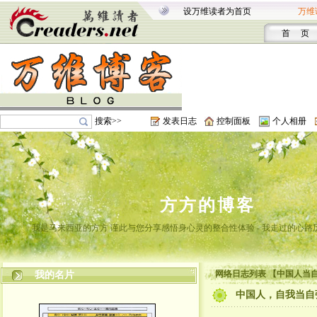
设万维读者为首页
万维
首 页
搜索>>
发表日志
控制面板
个人相册
方方的博客
我是马来西亚的方方 谨此与您分享感悟身心灵的整合性体验 - 我走过的心路
网络日志列表 【中国人当
我的名片
中国人，自我当自强—