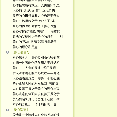
· 养生和养智的固本善养于善心
· 心体信息编程效应于人类情怀和思
· 人心的“点·线·面·体”--泛见架构
· 良善的心田拓展和人心构建于善心
· 善心心路历程之于“点·线·面·体”
· 全心的养生和养智之于善心表意
· 善心守护的“感觉·想法”——靠谱的
· 想法的明确性之于善心的感觉——别
· 善心的“致心·格局”和现代化致意
· 善心的用心和用意
【善心话语2】
· 善心感觉之于高心灵和高心智处在
· 心脑一体智能化的作用之于感觉和
· 善心——人心的圆通 · 爱的圆通
· 古人讲求善心的用心成效——可见于
· 人心跟着感觉走，需要一个善心感
· 善心化解人性的对立轮回--善而圆
· 人心良善开显之于善心的观心与观
· 善心表意的全面向度良善开展之于
· 美与情绪和真与语言之于心脑一体
· 本心的爱欲之于情理的良善开展于
【爱心话语】
· 爱情是一个情种人心全然投放的过