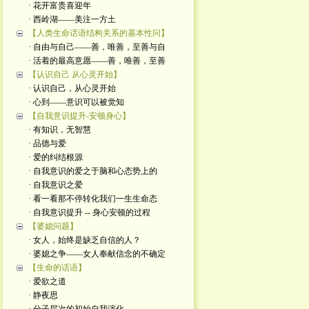
· 花开富贵喜迎年
· 西岭湖——美注一方土
【人类生命话语结构关系的基本性问】
· 自由与自己——善，唯善，至善与自
· 活着的最高意愿——善，唯善，至善
【认识自己 从心灵开始】
· 认识自己，从心灵开始
· 心到——意识可以被觉知
【自我意识提升-安顿身心】
· 有知识，无智慧
· 品德与爱
· 爱的纠结根源
· 自我意识的爱之于脑和心态势上的
· 自我意识之爱
· 看一看那不停转化我们一生生命态
· 自我意识提升 -- 身心安顿的过程
【婆媳问题】
· 女人，始终是缺乏自信的人？
· 婆媳之争——女人奉献信念的不确定
【生命的话语】
· 爱欲之道
· 静夜思