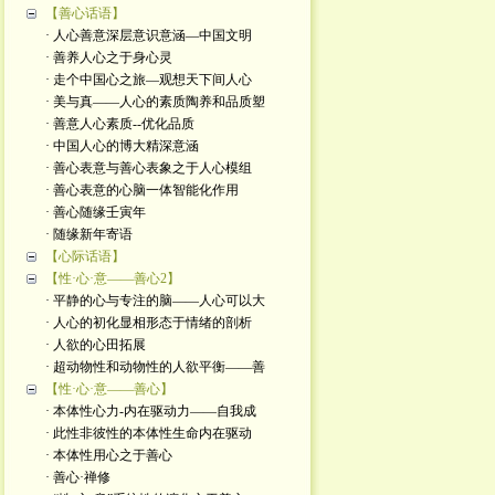
【善心话语】
· 人心善意深层意识意涵—中国文明
· 善养人心之于身心灵
· 走个中国心之旅—观想天下间人心
· 美与真——人心的素质陶养和品质塑
· 善意人心素质--优化品质
· 中国人心的博大精深意涵
· 善心表意与善心表象之于人心模组
· 善心表意的心脑一体智能化作用
· 善心随缘壬寅年
· 随缘新年寄语
【心际话语】
【性·心·意——善心2】
· 平静的心与专注的脑——人心可以大
· 人心的初化显相形态于情绪的剖析
· 人欲的心田拓展
· 超动物性和动物性的人欲平衡——善
【性·心·意——善心】
· 本体性心力-内在驱动力——自我成
· 此性非彼性的本体性生命内在驱动
· 本体性用心之于善心
· 善心·禅修