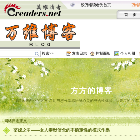
设万维读者为首页
万维
首 页
搜索>>
发表日志
控制面板
个人相册
方方的博客
我是马来西亚的方方 谨此与您分享感悟身心灵的整合性体验 - 我走过的心路
网络日志正文
婆媳之争——女人奉献信念的不确定性的模式作祟