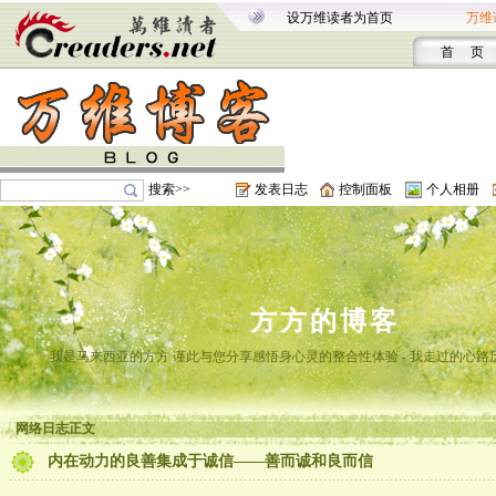
设万维读者为首页
万维
首 页
搜索>>
发表日志
控制面板
个人相册
方方的博客
我是马来西亚的方方 谨此与您分享感悟身心灵的整合性体验 - 我走过的心路
网络日志正文
内在动力的良善集成于诚信——善而诚和良而信