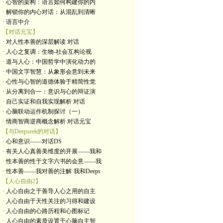
· 心智的架构：语言如何构建你的内
· 解锁你的内心对话：从混乱到清晰
· 语言中介
【对话元宝】
· 对人性本善的深层解读 对话
· 人心之复调：生物-社会互构论视
· 道与人心：中国哲学中演化动力的
· 中国文字智慧：从象形会意到未来
· 心性与心智的道德体验于精简性觉
· 从分离到合一：意识与心的辩证演
· 自己实证和自我实现解析 对话
· 心脑联动运作机制探讨（一）
· 情商智商逆商概念解析 对话元宝
【与Deepseek的对话】
· 心和意识——对话DS
· 有关人心真善美维度的开展——我和
· 性本善的性于文字六书的会意——我
· 性本善——我对善的注解·我和Deeps
【人心自由2】
· 人心自由之于善导人心之用的自主
· 人心自由于天性关注的习得和建设
· 人心自由的心路历程和心图标记
· 人心自由的素质设置于心脑自主智