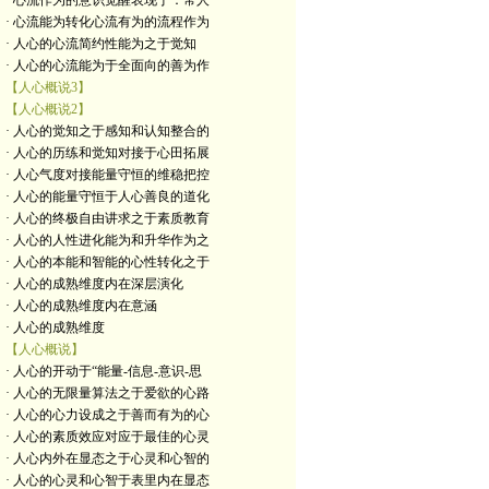
· 心流作为的意识觉醒表现于：常人
· 心流能为转化心流有为的流程作为
· 人心的心流简约性能为之于觉知
· 人心的心流能为于全面向的善为作
【人心概说3】
【人心概说2】
· 人心的觉知之于感知和认知整合的
· 人心的历练和觉知对接于心田拓展
· 人心气度对接能量守恒的维稳把控
· 人心的能量守恒于人心善良的道化
· 人心的终极自由讲求之于素质教育
· 人心的人性进化能为和升华作为之
· 人心的本能和智能的心性转化之于
· 人心的成熟维度内在深层演化
· 人心的成熟维度内在意涵
· 人心的成熟维度
【人心概说】
· 人心的开动于“能量-信息-意识-思
· 人心的无限量算法之于爱欲的心路
· 人心的心力设成之于善而有为的心
· 人心的素质效应对应于最佳的心灵
· 人心内外在显态之于心灵和心智的
· 人心的心灵和心智于表里内在显态