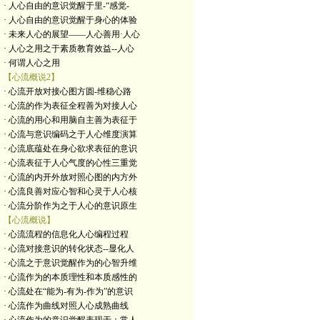
· 人心自由的意识觉醒于里-“感觉-
· 人心自由的意识觉醒于身心的体验
· 未来人心的展望——人心善用·人心
· 人心之用之于素质教育效益--人心
· 何谓人心之用
【心流概说2】
· 心流开放对接心图方圆-维稳心路
· 心流的作为表征全程善为对接人心
· 心流的用心和用脑自主善为表征于
· 心流与意识编码之于人心维度演算
· 心流底蕴处在身心欲求表征的意识
· 心流表征于人心气度的心性三重觉
· 心流的内开外放对照心图的内方外
· 心流良善对应心智和心灵于人心核
· 心流分阶作为之于人心的意识原生
【心流概说】
· 心流流程的信息化人心编程过程
· 心流对接意识的转化状态--显化人
· 心流之于意识觉醒作为的心智升维
· 心流作为的本质理性和本质感性的
· 心流处在“能为-有为-作为”的意识
· 心流作为曲线对照人心成熟曲线