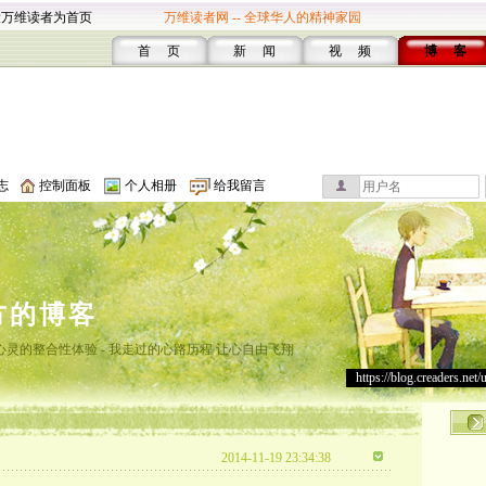
设万维读者为首页
万维读者网 -- 全球华人的精神家园
首 页
新 闻
视 频
博 客
志
控制面板
个人相册
给我留言
方的博客
灵的整合性体验 - 我走过的心路历程 让心自由飞翔
https://blog.creaders.net/
2014-11-19 23:34:38