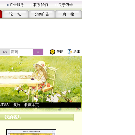
广告服务
联系我们
关于万维
论 坛
分类广告
购 物
帮助
退出
u/5365/
>
复制
>
收藏本页
我的名片