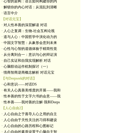
· 心智的架构：语言如何构建你的内
· 解锁你的内心对话：从混乱到清晰
· 语言中介
【对话元宝】
· 对人性本善的深层解读 对话
· 人心之复调：生物-社会互构论视
· 道与人心：中国哲学中演化动力的
· 中国文字智慧：从象形会意到未来
· 心性与心智的道德体验于精简性觉
· 从分离到合一：意识与心的辩证演
· 自己实证和自我实现解析 对话
· 心脑联动运作机制探讨（一）
· 情商智商逆商概念解析 对话元宝
【与Deepseek的对话】
· 心和意识——对话DS
· 有关人心真善美维度的开展——我和
· 性本善的性于文字六书的会意——我
· 性本善——我对善的注解·我和Deeps
【人心自由2】
· 人心自由之于善导人心之用的自主
· 人心自由于天性关注的习得和建设
· 人心自由的心路历程和心图标记
· 人心自由的素质设置于心脑自主智