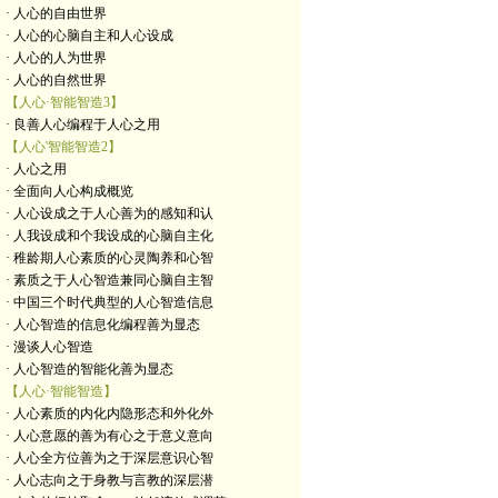
· 人心的自由世界
· 人心的心脑自主和人心设成
· 人心的人为世界
· 人心的自然世界
【人心·智能智造3】
· 良善人心编程于人心之用
【人心'智能智造2】
· 人心之用
· 全面向人心构成概览
· 人心设成之于人心善为的感知和认
· 人我设成和个我设成的心脑自主化
· 稚龄期人心素质的心灵陶养和心智
· 素质之于人心智造兼同心脑自主智
· 中国三个时代典型的人心智造信息
· 人心智造的信息化编程善为显态
· 漫谈人心智造
· 人心智造的智能化善为显态
【人心·智能智造】
· 人心素质的内化内隐形态和外化外
· 人心意愿的善为有心之于意义意向
· 人心全方位善为之于深层意识心智
· 人心志向之于身教与言教的深层潜