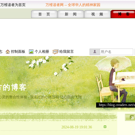
设万维读者为首页
万维读者网 -- 全球华人的精神家园
首 页
新 闻
视 频
博 客
志
控制面板
个人相册
给我留言
方的博客
灵的整合性体验 - 我走过的心路历程 让心自由飞翔
https://blog.creaders.net/
2024-08-19 19:01:36