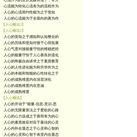
· 心流作为的意识觉醒表现于：常人
· 心流能为转化心流有为的流程作为
· 人心的心流简约性能为之于觉知
· 人心的心流能为于全面向的善为作
【人心概说3】
【人心概说2】
· 人心的觉知之于感知和认知整合的
· 人心的历练和觉知对接于心田拓展
· 人心气度对接能量守恒的维稳把控
· 人心的能量守恒于人心善良的道化
· 人心的终极自由讲求之于素质教育
· 人心的人性进化能为和升华作为之
· 人心的本能和智能的心性转化之于
· 人心的成熟维度内在深层演化
· 人心的成熟维度内在意涵
· 人心的成熟维度
【人心概说】
· 人心的开动于“能量-信息-意识-思
· 人心的无限量算法之于爱欲的心路
· 人心的心力设成之于善而有为的心
· 人心的素质效应对应于最佳的心灵
· 人心内外在显态之于心灵和心智的
· 人心的心灵和心智于表里内在显态