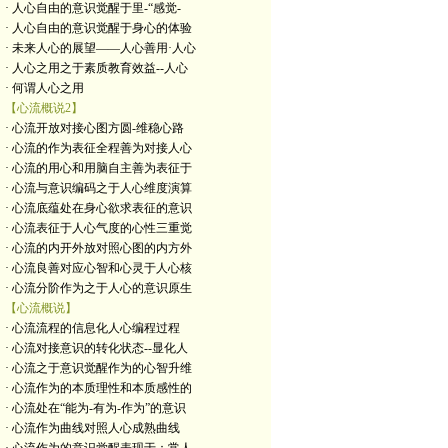
· 人心自由的意识觉醒于里-“感觉-
· 人心自由的意识觉醒于身心的体验
· 未来人心的展望——人心善用·人心
· 人心之用之于素质教育效益--人心
· 何谓人心之用
【心流概说2】
· 心流开放对接心图方圆-维稳心路
· 心流的作为表征全程善为对接人心
· 心流的用心和用脑自主善为表征于
· 心流与意识编码之于人心维度演算
· 心流底蕴处在身心欲求表征的意识
· 心流表征于人心气度的心性三重觉
· 心流的内开外放对照心图的内方外
· 心流良善对应心智和心灵于人心核
· 心流分阶作为之于人心的意识原生
【心流概说】
· 心流流程的信息化人心编程过程
· 心流对接意识的转化状态--显化人
· 心流之于意识觉醒作为的心智升维
· 心流作为的本质理性和本质感性的
· 心流处在“能为-有为-作为”的意识
· 心流作为曲线对照人心成熟曲线