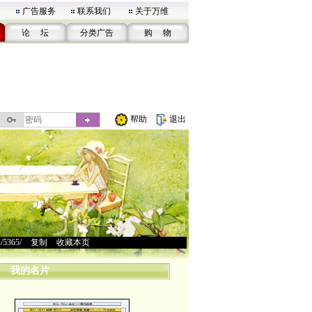
广告服务
联系我们
关于万维
论 坛
分类广告
购 物
帮助
退出
u/5365/
>
复制
>
收藏本页
我的名片