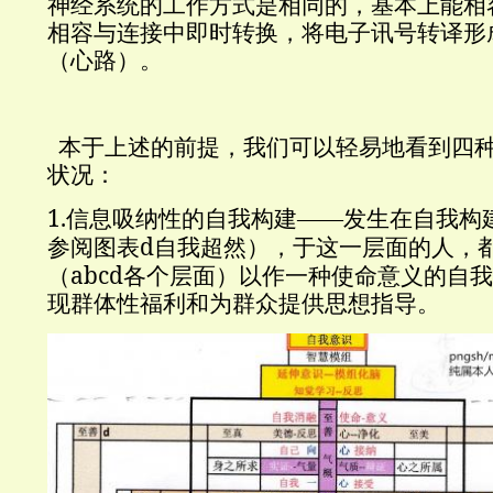
神经系统的工作方式是相同的，基本上能相
相容与连接中即时转换，将电子讯号转译形
（心路）。
本于上述的前提，我们可以轻易地看到四
状况：
1.
信息吸纳性的自我构建——发生在自我构
d
参阅图表
自我超然），于这一层面的人，
abcd
（
各个层面）以作一种使命意义的自我
现群体性福利和为群众提供思想指导。