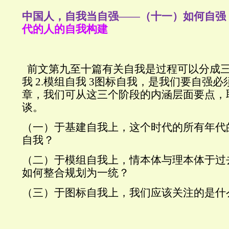
中国人，自我当自强——（
）
十一
如何自强
代的人的自我构建
前文第九至十篇有关自我是过程可以分成
我
2.
模组自我
3
图标自我，是
我们要自强必
章，我们
可从这三个阶段的内涵层面要点，
谈。
（一）于
基建自我
上，这个时代的所有年代
自我？
（二）于
模组自我
上，情本体与理本体于过
如何整合规划为一统？
（三）于
图标自我
上，我们应该关注的是什