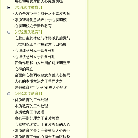
· 用心和用意对照人心完善表征
【概说素质教育3】
· 人心全方位善为对开之于素质教育
· 素质智能化意涵表征于心脑调校
· 心脑调校之于素质教育
【概说素质教育2】
· 心脑自主的体验与体悟以及感觉与
· 心律相应四角作用致意心田拓展
· 心律致意对应于四角作用
· 心律致意对应于四角作用
· 四角作用和内方外圆的对接调整于
· 心律的意立
· 全面向心脑调校致意良善人心格局
· 人心的本质意涵之于善而为之
· 终身教育的“心·意”处在人心的调
【概说素质教育1】
· 优质教育的工作处理
· 本质教育的工作处理
· 素质教育工作处理
· 身心平衡处理之于素质教育
· 心脑智能调节之于素质教育的人心
· 素质教育的最为完善效应人心表征
· 素质教育工作的心脑全面向区块整