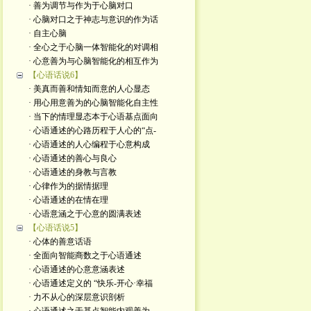
· 善为调节与作为于心脑对口
· 心脑对口之于神志与意识的作为话
· 自主心脑
· 全心之于心脑一体智能化的对调相
· 心意善为与心脑智能化的相互作为
【心语话说6】
· 美真而善和情知而意的人心显态
· 用心用意善为的心脑智能化自主性
· 当下的情理显态本于心语基点面向
· 心语通述的心路历程于人心的“点-
· 心语通述的人心编程于心意构成
· 心语通述的善心与良心
· 心语通述的身教与言教
· 心律作为的据情据理
· 心语通述的在情在理
· 心语意涵之于心意的圆满表述
【心语话说5】
· 心体的善意话语
· 全面向智能商数之于心语通述
· 心语通述的心意意涵表述
· 心语通述定义的 “快乐-开心·幸福
· 力不从心的深层意识剖析