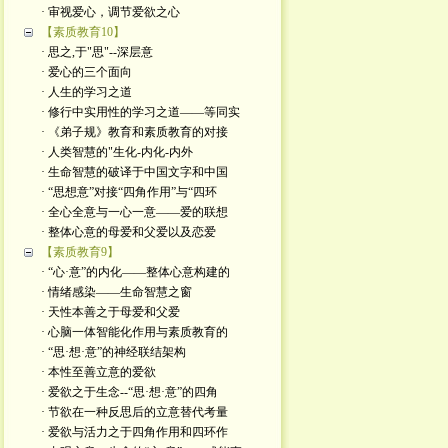
· 审视爱心，调节爱欲之心
【素质教育10】
· 思之,于"思"--深层意
· 爱心的三个面向
· 人生的学习之道
· 修行中实用性的学习之道——等同实
· 《弟子规》教育和素质教育的对接
· 人类智慧的"生化-内化-内外
· 生命智慧的破译于中国文字和中国
· “思想意”对接“四角作用”与“四环
· 全心全意与一心一意——爱的联想
· 整体心意的母爱和父爱以及恋爱
【素质教育9】
· “心·意”的内化——整体心意构建的
· 情绪感染——生命智慧之窗
· 天性本善之于母爱和父爱
· 心脑一体智能化作用与素质教育的
· “思·想·意”的神经联结架构
· 本性至善立意的爱欲
· 爱欲之于生念--“思·想·意”的四角
· 节欲在一种反思后的立意替代考量
· 爱欲与活力之于四角作用和四环作