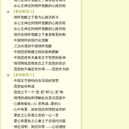
· 现代化情怀觉醒之于素质教育调理
· 从心主神志到情怀觉醒的心路历程
【素质教育12】
· 情怀觉醒之于善为心路历程 R
· 从心主神志到情怀觉醒的心路历程
· 从心主神志到情怀觉醒的心路历程
· 现代化情怀觉醒之于素质教育的构
· 中国情怀的现代化觉醒
· 三次向度的中国情怀觉醒
· 中国思想构建过程的架构图解
· 中国思想有关象形文字智慧的延伸
· 情理两线思维形态之于思想的意识
· 思想的不确定性作用——思想作为的
【素质教育11】
· 中国文字密码内在话语的智慧
· 思想如何构成
· 思想之于一个“思·想”和“心·意”构
· 情理的感知和理解处在意识层面中
· 心脑智能化--心·意构成--爱的心
· 心中有爱，就有现实和理想追求的
· 爱欲之心良善立意的一心一意
· 爱心和爱欲之心兼之于后现代问题
· 神志清明，阅历归零——心语感悟