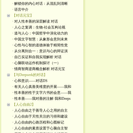
· 解锁你的内心对话：从混乱到清晰
· 语言中介
【对话元宝】
· 对人性本善的深层解读 对话
· 人心之复调：生物-社会互构论视
· 道与人心：中国哲学中演化动力的
· 中国文字智慧：从象形会意到未来
· 心性与心智的道德体验于精简性觉
· 从分离到合一：意识与心的辩证演
· 自己实证和自我实现解析 对话
· 心脑联动运作机制探讨（一）
· 情商智商逆商概念解析 对话元宝
【与Deepseek的对话】
· 心和意识——对话DS
· 有关人心真善美维度的开展——我和
· 性本善的性于文字六书的会意——我
· 性本善——我对善的注解·我和Deeps
【人心自由2】
· 人心自由之于善导人心之用的自主
· 人心自由于天性关注的习得和建设
· 人心自由的心路历程和心图标记
· 人心自由的素质设置于心脑自主智