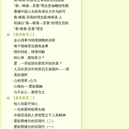
· 善-唯善-至善理念体系的点线面架
· “善—唯善—至善”理念意涵概括性阐
· 看懂中国人当前有潜在大作为的可
· 善-唯善-至善的理念延伸阅读·人
· 初谈以“善—唯善—至善”的理念历练
· “善-唯善-至善”理念
【素质教育三】
· 全心境界与情理调整的关联
· 每个情绪背后都有故事
· 情归何处，情堪何解
· 知心者，能知多少？
· 爱，一开始就在那里开始失落？
· 人活在意识中的意识主体面向——境
· 美的感怀
· 心的境界--心力
· 心物合一·爱欲圆融
· 力不从心，善而为之
【素质教育二】
· 知人知面不知心
· 一生的爱和欲两头烧
· 中国话语的人类智慧之于人类精神
· 爱欲两难分的后现代（二）
· 爱欲两难分的后现代（一）