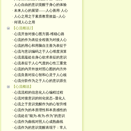
· 人心自由的意识觉醒于身心的体验
· 未来人心的展望——人心善用·人心
· 人心之用之于素质教育效益--人心
· 何谓人心之用
【心流概说2】
· 心流开放对接心图方圆-维稳心路
· 心流的作为表征全程善为对接人心
· 心流的用心和用脑自主善为表征于
· 心流与意识编码之于人心维度演算
· 心流底蕴处在身心欲求表征的意识
· 心流表征于人心气度的心性三重觉
· 心流的内开外放对照心图的内方外
· 心流良善对应心智和心灵于人心核
· 心流分阶作为之于人心的意识原生
【心流概说】
· 心流流程的信息化人心编程过程
· 心流对接意识的转化状态--显化人
· 心流之于意识觉醒作为的心智升维
· 心流作为的本质理性和本质感性的
· 心流处在“能为-有为-作为”的意识
· 心流作为曲线对照人心成熟曲线
· 心流作为的意识觉醒表现于：常人