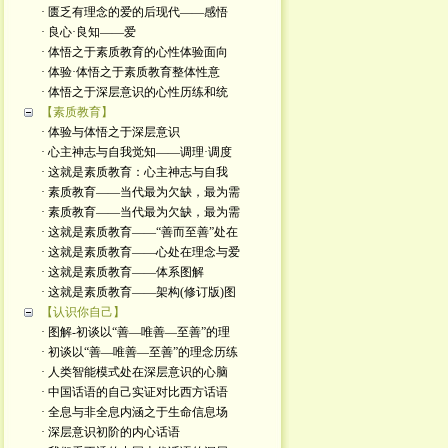
· 匮乏有理念的爱的后现代——感悟
· 良心·良知——爱
· 体悟之于素质教育的心性体验面向
· 体验·体悟之于素质教育整体性意
· 体悟之于深层意识的心性历练和统
【素质教育】
· 体验与体悟之于深层意识
· 心主神志与自我觉知——调理·调度
· 这就是素质教育：心主神志与自我
· 素质教育——当代最为欠缺，最为需
· 素质教育——当代最为欠缺，最为需
· 这就是素质教育——“善而至善”处在
· 这就是素质教育——心处在理念与爱
· 这就是素质教育——体系图解
· 这就是素质教育——架构(修订版)图
【认识你自己】
· 图解-初谈以“善—唯善—至善”的理
· 初谈以“善—唯善—至善”的理念历练
· 人类智能模式处在深层意识的心脑
· 中国话语的自己实证对比西方话语
· 全息与非全息内涵之于生命信息场
· 深层意识初阶的内心话语