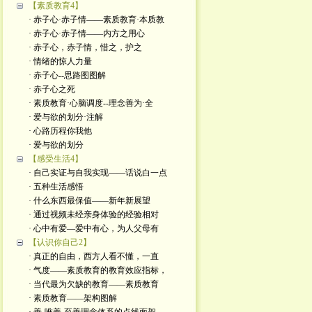
【素质教育4】
· 赤子心·赤子情——素质教育·本质教
· 赤子心·赤子情——内方之用心
· 赤子心，赤子情，惜之，护之
· 情绪的惊人力量
· 赤子心--思路图图解
· 赤子心之死
· 素质教育·心脑调度--理念善为·全
· 爱与欲的划分·注解
· 心路历程你我他
· 爱与欲的划分
【感受生活4】
· 自己实证与自我实现——话说白一点
· 五种生活感悟
· 什么东西最保值——新年新展望
· 通过视频未经亲身体验的经验相对
· 心中有爱—爱中有心，为人父母有
【认识你自己2】
· 真正的自由，西方人看不懂，一直
· 气度——素质教育的教育效应指标，
· 当代最为欠缺的教育——素质教育
· 素质教育——架构图解