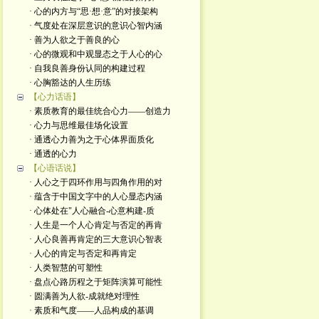
· 心的内方与“思·想·意”的对接架构
· 气度处在深层意识的意识心智内涵
· 善为人欲之于善良的心
· 心的微观和中观显态之于人心的心
· 自我良善身份认同的构建过程
· 心胸豁达的人生历练
【心力话语】
· 素质教育的最佳统合心力——创造力
· 心力与思维最佳场化设置
· 通透心力善为之于心体界面质化
· 通透的心力
【心语话说】
· 人心之于四环作用与四角作用的对
· 蕴含于中国文字中的人心显态内涵
· 心体处在"人心融合-心意构建-质
· 人生是一个人心肯定与否定的再肯
· 人心良善再肯定的三大意识心智表
· 人心的肯定与否定和再肯定
· 人类智慧的可塑性
· 盘点心路历程之于矩阵演算可能性
· 圆满善为人欲-成就绝对理性
· 素质和气度——人品构成的基调