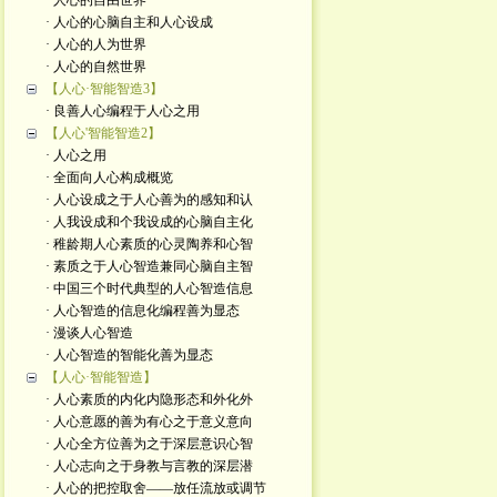
· 人心的自由世界
· 人心的心脑自主和人心设成
· 人心的人为世界
· 人心的自然世界
【人心·智能智造3】
· 良善人心编程于人心之用
【人心'智能智造2】
· 人心之用
· 全面向人心构成概览
· 人心设成之于人心善为的感知和认
· 人我设成和个我设成的心脑自主化
· 稚龄期人心素质的心灵陶养和心智
· 素质之于人心智造兼同心脑自主智
· 中国三个时代典型的人心智造信息
· 人心智造的信息化编程善为显态
· 漫谈人心智造
· 人心智造的智能化善为显态
【人心·智能智造】
· 人心素质的内化内隐形态和外化外
· 人心意愿的善为有心之于意义意向
· 人心全方位善为之于深层意识心智
· 人心志向之于身教与言教的深层潜
· 人心的把控取舍——放任流放或调节