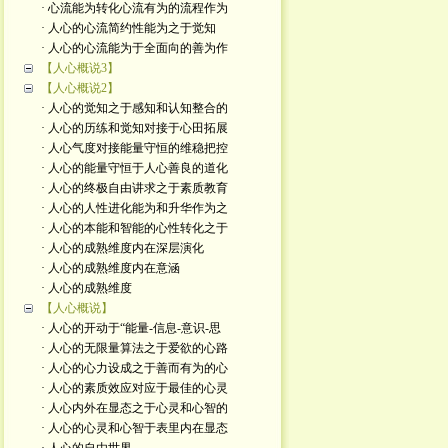
· 心流能为转化心流有为的流程作为
· 人心的心流简约性能为之于觉知
· 人心的心流能为于全面向的善为作
【人心概说3】
【人心概说2】
· 人心的觉知之于感知和认知整合的
· 人心的历练和觉知对接于心田拓展
· 人心气度对接能量守恒的维稳把控
· 人心的能量守恒于人心善良的道化
· 人心的终极自由讲求之于素质教育
· 人心的人性进化能为和升华作为之
· 人心的本能和智能的心性转化之于
· 人心的成熟维度内在深层演化
· 人心的成熟维度内在意涵
· 人心的成熟维度
【人心概说】
· 人心的开动于“能量-信息-意识-思
· 人心的无限量算法之于爱欲的心路
· 人心的心力设成之于善而有为的心
· 人心的素质效应对应于最佳的心灵
· 人心内外在显态之于心灵和心智的
· 人心的心灵和心智于表里内在显态