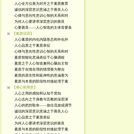
· 人心全方位善为对开之于素质教育
· 诚信的深层意识意涵之于善良人心
· 心律与意向性意识心智的关系和对
· 为何人心要讲求深层意识的善良
· 心要善良——人心智造的主体首要条
【素质话语】
· 人心素质的内化内隐形态和外化外
· 人心品质之于素质表征
· 心律与意向性意识心智的关系和对
· 素质智能化意涵表征于心脑调校
· 素质之于人心智造兼同心脑自主智
· 素质于在情在理的情理善为整合
· 素质的原生性和延伸性的意涵善为
· 素质与本质的阶段性对接处理于素
【用心和用意】
· 人心之用的感知和认知于觉知
· 人心志向之于身教与言教的深层潜
· 人心的把控取舍——放任流放或调节
· 诚信的深层意识意涵之于善良人心
· 人心品质之于素质表征
· 为何人心要讲求深层意识的善良
· 素质与本质的阶段性对接处理于素