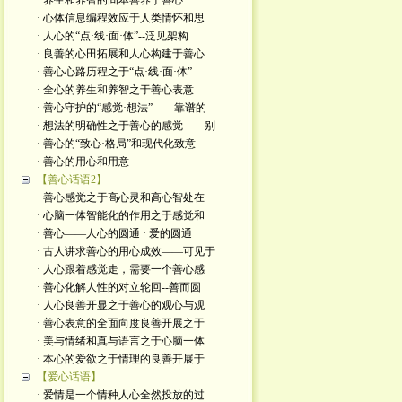
· 养生和养智的固本善养于善心
· 心体信息编程效应于人类情怀和思
· 人心的“点·线·面·体”--泛见架构
· 良善的心田拓展和人心构建于善心
· 善心心路历程之于“点·线·面·体”
· 全心的养生和养智之于善心表意
· 善心守护的“感觉·想法”——靠谱的
· 想法的明确性之于善心的感觉——别
· 善心的“致心·格局”和现代化致意
· 善心的用心和用意
【善心话语2】
· 善心感觉之于高心灵和高心智处在
· 心脑一体智能化的作用之于感觉和
· 善心——人心的圆通 · 爱的圆通
· 古人讲求善心的用心成效——可见于
· 人心跟着感觉走，需要一个善心感
· 善心化解人性的对立轮回--善而圆
· 人心良善开显之于善心的观心与观
· 善心表意的全面向度良善开展之于
· 美与情绪和真与语言之于心脑一体
· 本心的爱欲之于情理的良善开展于
【爱心话语】
· 爱情是一个情种人心全然投放的过