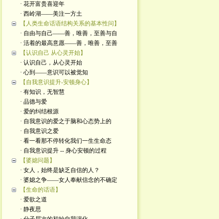
· 花开富贵喜迎年
· 西岭湖——美注一方土
【人类生命话语结构关系的基本性问】
· 自由与自己——善，唯善，至善与自
· 活着的最高意愿——善，唯善，至善
【认识自己 从心灵开始】
· 认识自己，从心灵开始
· 心到——意识可以被觉知
【自我意识提升-安顿身心】
· 有知识，无智慧
· 品德与爱
· 爱的纠结根源
· 自我意识的爱之于脑和心态势上的
· 自我意识之爱
· 看一看那不停转化我们一生生命态
· 自我意识提升 -- 身心安顿的过程
【婆媳问题】
· 女人，始终是缺乏自信的人？
· 婆媳之争——女人奉献信念的不确定
【生命的话语】
· 爱欲之道
· 静夜思