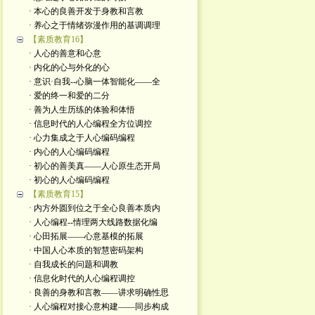
· 本心的良善开发于身教和言教
· 养心之于情绪弥漫作用的基调调理
【素质教育16】
· 人心的善意和心意
· 内化的心与外化的心 ​
· 意识·自我--心脑一体智能化——全
· 爱的终一和爱的二分
· 善为人生历练的体验和体悟
· 信息时代的人心编程全方位调控
· 心力集成之于人心编码编程
· 内心的人心编码编程
· 初心的善美真——人心原生态开局
· 初心的人心编码编程
【素质教育15】
· 内方外圆到位之于全心良善本质内
· 人心编程--情理两大线路数据化编
· 心田拓展——心意基模的拓展
· 中国人心本质的智慧密码架构
· 自我成长的问题和调教
· 信息化时代的人心编程调控
· 良善的身教和言教——讲求明确性思
· 人心编程对接心意构建——同步构成