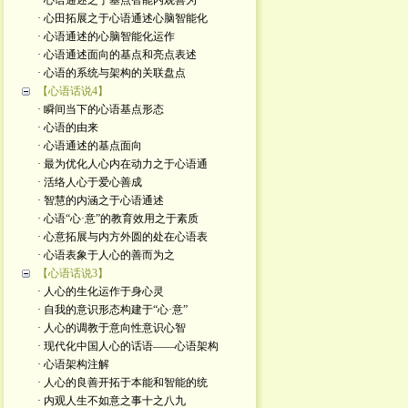
· 心语通述之于基点智能内观善为
· 心田拓展之于心语通述心脑智能化
· 心语通述的心脑智能化运作
· 心语通述面向的基点和亮点表述
· 心语的系统与架构的关联盘点
【心语话说4】
· 瞬间当下的心语基点形态
· 心语的由来
· 心语通述的基点面向
· 最为优化人心内在动力之于心语通
· 活络人心于爱心善成
· 智慧的内涵之于心语通述
· 心语“心·意”的教育效用之于素质
· 心意拓展与内方外圆的处在心语表
· 心语表象于人心的善而为之
【心语话说3】
· 人心的生化运作于身心灵
· 自我的意识形态构建于“心·意”
· 人心的调教于意向性意识心智
· 现代化中国人心的话语——心语架构
· 心语架构注解
· 人心的良善开拓于本能和智能的统
· 内观人生不如意之事十之八九