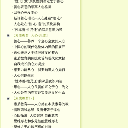
· “性·心·意”系统性的演化之于善心
· 善心表意的崇高人心格局
· 以善心开发本心
· 新论善心 善心--人心处在“性·心”
· 人心处在“性·心·意”的系统架构
· “性本善-性乃迁”的深层意识内涵
【素质教育--人心·思维】
· 善心——善养一个全心全意的人心
· 中国心的现代化整体内涵的拓展开
· 善心表意之于情理维度的整合
· 素质教育的传统意旨与现代化意旨
· 自我成长的心力调控
· 想要力能从心，就要知道人心如何
· 人心何以生化
· “性本善-性乃迁”的深层意识内涵
· 用心——人心良善的置之于心，为之
· 人心处在内在实证实质意义的生命
【素质教育17】
· 素质教育——人心处在本质素养的教
· 情理两线思维--良善开发于本心
· 心田拓展--人类智慧·自由意志——
· 思维形态和多元智能思维形态
· 思维之于心路历程的对接