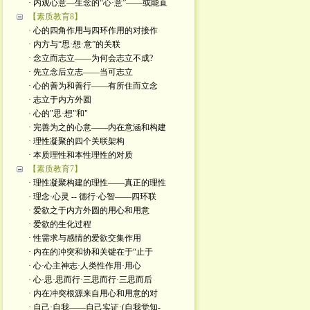
· 内观心意—生念的“心·意”——或能直
【素质教育8】
· 心的四角作用与四环作用的对接作
· 内方与“思·想·意”的关联
· 念立而志立——为何会志立不成?
· 先立念后立志——当可志立
· 心的善为和善行——有所住而立念
· 志立于内方外圆
· 心的"思·想"和"
· 完善为之的心意——内在意涵和构建
· 理性凝聚的四个关联架构
· 本质理性和本性理性的对质
【素质教育7】
· 理性凝聚构建的理性——真正的理性
· 理念·心灵 -- 德行·心智——四环联
· 爱欲之于内方外圆的用心和用意
· 爱欲的生化过程
· 性需求与感情的爱欲交集作用
· 内在的冲突和协和关键在于“止于
· 心·心主神志·人类性作用·用心
· 心·思·思而行·三思而行·三思而后
· 内在冲突根源来自用心和用意的对
· 自己·自我——自己实证·(自我觉知-