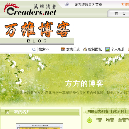
设万维读者为首页
万维
首 页
搜索>>
发表日志
控制面板
个人相册
方方的博客
我是马来西亚的方方 谨此与您分享感悟身心灵的整合性体验 - 我走过的心路
网络日志列表 【2019-10】
我的名片
“善—唯善—至善