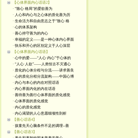
【心体界面内心话语2】
· “致心·格局”的爱欲善为
· 人心和内心与之心体的质化善为历
· 生命活力和自由意志之于“致心·格
· 心的体系架构
· 善心持守善为的内心
· 幸福的定义——是一种心体内心界面
· 快乐和开心的区别定义于人心深层
【心体界面内心话语】
· 心中的爱——“人心·内心”于心体的
· “人心·人欲”——人类恒古不灭通心
· 质化的心体分程与分流——讲求善良
· 心的质化分程分流架构——中国心博
· 内心与本心的内在对照话语
· 内心界面内化的内在话语
· 善待善为善行心体界面的质化感觉
· 心体界面的质化感觉
· 内心的质化感觉
· 内心渴望的人心意愿细项性剖析
【善心话语4】
· 孩童先天心脑条件不足的调理--善
【善心话语3】