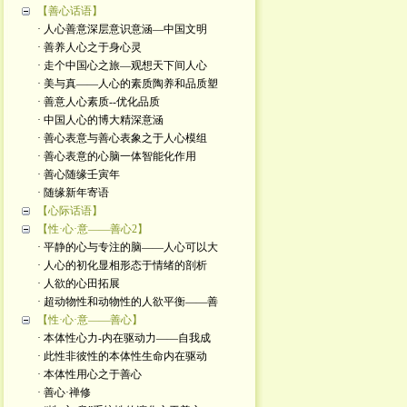
【善心话语】
· 人心善意深层意识意涵—中国文明
· 善养人心之于身心灵
· 走个中国心之旅—观想天下间人心
· 美与真——人心的素质陶养和品质塑
· 善意人心素质--优化品质
· 中国人心的博大精深意涵
· 善心表意与善心表象之于人心模组
· 善心表意的心脑一体智能化作用
· 善心随缘壬寅年
· 随缘新年寄语
【心际话语】
【性·心·意——善心2】
· 平静的心与专注的脑——人心可以大
· 人心的初化显相形态于情绪的剖析
· 人欲的心田拓展
· 超动物性和动物性的人欲平衡——善
【性·心·意——善心】
· 本体性心力-内在驱动力——自我成
· 此性非彼性的本体性生命内在驱动
· 本体性用心之于善心
· 善心·禅修