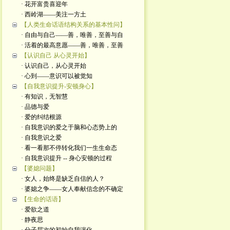
· 花开富贵喜迎年
· 西岭湖——美注一方土
【人类生命话语结构关系的基本性问】
· 自由与自己——善，唯善，至善与自
· 活着的最高意愿——善，唯善，至善
【认识自己 从心灵开始】
· 认识自己，从心灵开始
· 心到——意识可以被觉知
【自我意识提升-安顿身心】
· 有知识，无智慧
· 品德与爱
· 爱的纠结根源
· 自我意识的爱之于脑和心态势上的
· 自我意识之爱
· 看一看那不停转化我们一生生命态
· 自我意识提升 -- 身心安顿的过程
【婆媳问题】
· 女人，始终是缺乏自信的人？
· 婆媳之争——女人奉献信念的不确定
【生命的话语】
· 爱欲之道
· 静夜思