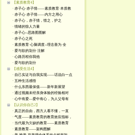
【素质教育4】
· 赤子心·赤子情——素质教育·本质教
· 赤子心·赤子情——内方之用心
· 赤子心，赤子情，惜之，护之
· 情绪的惊人力量
· 赤子心--思路图图解
· 赤子心之死
· 素质教育·心脑调度--理念善为·全
· 爱与欲的划分·注解
· 心路历程你我他
· 爱与欲的划分
【感受生活4】
· 自己实证与自我实现——话说白一点
· 五种生活感悟
· 什么东西最保值——新年新展望
· 通过视频未经亲身体验的经验相对
· 心中有爱—爱中有心，为人父母有
【认识你自己2】
· 真正的自由，西方人看不懂，一直
· 气度——素质教育的教育效应指标，
· 当代最为欠缺的教育——素质教育
· 素质教育——架构图解