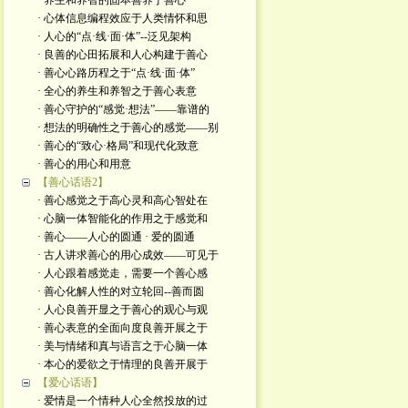
· 养生和养智的固本善养于善心
· 心体信息编程效应于人类情怀和思
· 人心的“点·线·面·体”--泛见架构
· 良善的心田拓展和人心构建于善心
· 善心心路历程之于“点·线·面·体”
· 全心的养生和养智之于善心表意
· 善心守护的“感觉·想法”——靠谱的
· 想法的明确性之于善心的感觉——别
· 善心的“致心·格局”和现代化致意
· 善心的用心和用意
【善心话语2】
· 善心感觉之于高心灵和高心智处在
· 心脑一体智能化的作用之于感觉和
· 善心——人心的圆通 · 爱的圆通
· 古人讲求善心的用心成效——可见于
· 人心跟着感觉走，需要一个善心感
· 善心化解人性的对立轮回--善而圆
· 人心良善开显之于善心的观心与观
· 善心表意的全面向度良善开展之于
· 美与情绪和真与语言之于心脑一体
· 本心的爱欲之于情理的良善开展于
【爱心话语】
· 爱情是一个情种人心全然投放的过