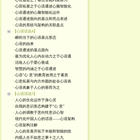
· 心语通述之于基点智能内观善为
· 心田拓展之于心语通述心脑智能化
· 心语通述的心脑智能化运作
· 心语通述面向的基点和亮点表述
· 心语的系统与架构的关联盘点
【心语话说4】
· 瞬间当下的心语基点形态
· 心语的由来
· 心语通述的基点面向
· 最为优化人心内在动力之于心语通
· 活络人心于爱心善成
· 智慧的内涵之于心语通述
· 心语“心·意”的教育效用之于素质
· 心意拓展与内方外圆的处在心语表
· 心语表象于人心的善而为之
【心语话说3】
· 人心的生化运作于身心灵
· 自我的意识形态构建于“心·意”
· 人心的调教于意向性意识心智
· 现代化中国人心的话语——心语架构
· 心语架构注解
· 人心的良善开拓于本能和智能的统
· 内观人生不如意之事十之八九