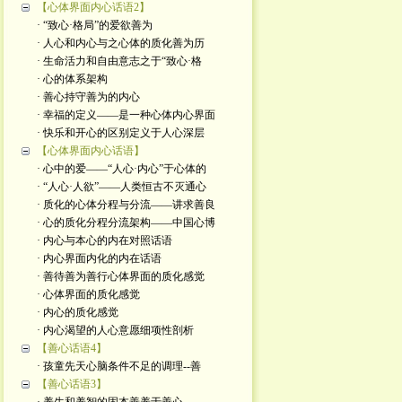
【心体界面内心话语2】
· “致心·格局”的爱欲善为
· 人心和内心与之心体的质化善为历
· 生命活力和自由意志之于“致心·格
· 心的体系架构
· 善心持守善为的内心
· 幸福的定义——是一种心体内心界面
· 快乐和开心的区别定义于人心深层
【心体界面内心话语】
· 心中的爱——“人心·内心”于心体的
· “人心·人欲”——人类恒古不灭通心
· 质化的心体分程与分流——讲求善良
· 心的质化分程分流架构——中国心博
· 内心与本心的内在对照话语
· 内心界面内化的内在话语
· 善待善为善行心体界面的质化感觉
· 心体界面的质化感觉
· 内心的质化感觉
· 内心渴望的人心意愿细项性剖析
【善心话语4】
· 孩童先天心脑条件不足的调理--善
【善心话语3】