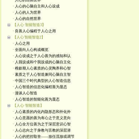
· 人心的自由世界
· 人心的心脑自主和人心设成
· 人心的人为世界
· 人心的自然世界
【人心·智能智造3】
· 良善人心编程于人心之用
【人心'智能智造2】
· 人心之用
· 全面向人心构成概览
· 人心设成之于人心善为的感知和认
· 人我设成和个我设成的心脑自主化
· 稚龄期人心素质的心灵陶养和心智
· 素质之于人心智造兼同心脑自主智
· 中国三个时代典型的人心智造信息
· 人心智造的信息化编程善为显态
· 漫谈人心智造
· 人心智造的智能化善为显态
【人心·智能智造】
· 人心素质的内化内隐形态和外化外
· 人心意愿的善为有心之于意义意向
· 人心全方位善为之于深层意识心智
· 人心志向之于身教与言教的深层潜
· 人心的把控取舍——放任流放或调节