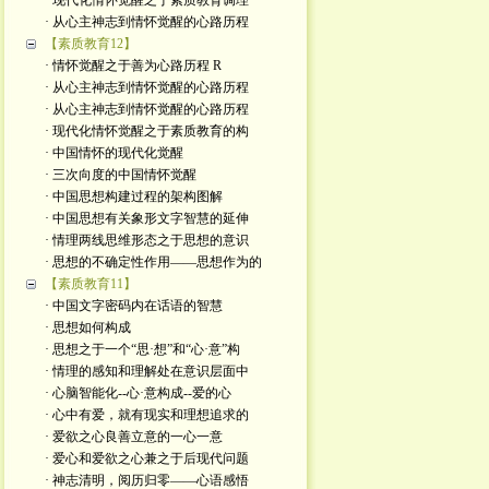
· 现代化情怀觉醒之于素质教育调理
· 从心主神志到情怀觉醒的心路历程
【素质教育12】
· 情怀觉醒之于善为心路历程 R
· 从心主神志到情怀觉醒的心路历程
· 从心主神志到情怀觉醒的心路历程
· 现代化情怀觉醒之于素质教育的构
· 中国情怀的现代化觉醒
· 三次向度的中国情怀觉醒
· 中国思想构建过程的架构图解
· 中国思想有关象形文字智慧的延伸
· 情理两线思维形态之于思想的意识
· 思想的不确定性作用——思想作为的
【素质教育11】
· 中国文字密码内在话语的智慧
· 思想如何构成
· 思想之于一个“思·想”和“心·意”构
· 情理的感知和理解处在意识层面中
· 心脑智能化--心·意构成--爱的心
· 心中有爱，就有现实和理想追求的
· 爱欲之心良善立意的一心一意
· 爱心和爱欲之心兼之于后现代问题
· 神志清明，阅历归零——心语感悟