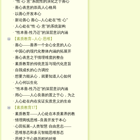
· “性·心·意”系统性的演化之于善心
· 善心表意的崇高人心格局
· 以善心开发本心
· 新论善心 善心--人心处在“性·心”
· 人心处在“性·心·意”的系统架构
· “性本善-性乃迁”的深层意识内涵
【素质教育--人心·思维】
· 善心——善养一个全心全意的人心
· 中国心的现代化整体内涵的拓展开
· 善心表意之于情理维度的整合
· 素质教育的传统意旨与现代化意旨
· 自我成长的心力调控
· 想要力能从心，就要知道人心如何
· 人心何以生化
· “性本善-性乃迁”的深层意识内涵
· 用心——人心良善的置之于心，为之
· 人心处在内在实证实质意义的生命
【素质教育17】
· 素质教育——人心处在本质素养的教
· 情理两线思维--良善开发于本心
· 心田拓展--人类智慧·自由意志——
· 思维形态和多元智能思维形态
· 思维之于心路历程的对接