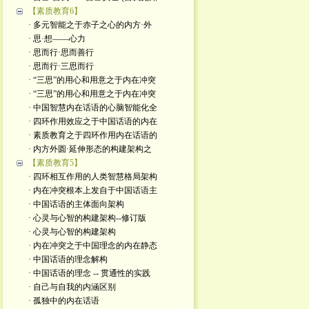
【素质教育6】
· 多元智能之于赤子之心的内方·外
· 思·想——心力
· 思而行·思而善行
· 思而行·三思而行
· “三思”的用心和用意之于内在冲突
· “三思”的用心和用意之于内在冲突
· 中国智慧内在话语的心脑智能化全
· 四环作用效应之于中国话语的内在
· 素质教育之于四环作用内在话语的
· 内方外圆·延伸形态的构建架构之
【素质教育5】
· 四环相互作用的人类智慧格局架构
· 内在冲突根本上发自于中国话语主
· 中国话语的主体面向架构
· 心灵与心智的构建架构--修订版
· 心灵与心智的构建架构
· 内在冲突之于中国理念的内在静态
· 中国话语的理念解构
· 中国话语的理念 -- 贯通性的实践
· 自己与自我的内涵区别
· 孤独中的内在话语