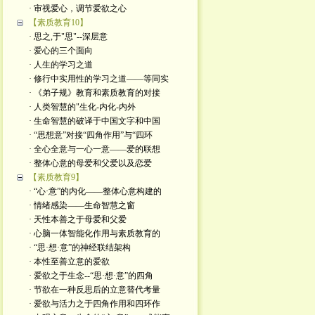
· 审视爱心，调节爱欲之心
【素质教育10】
· 思之,于"思"--深层意
· 爱心的三个面向
· 人生的学习之道
· 修行中实用性的学习之道——等同实
· 《弟子规》教育和素质教育的对接
· 人类智慧的"生化-内化-内外
· 生命智慧的破译于中国文字和中国
· “思想意”对接“四角作用”与“四环
· 全心全意与一心一意——爱的联想
· 整体心意的母爱和父爱以及恋爱
【素质教育9】
· “心·意”的内化——整体心意构建的
· 情绪感染——生命智慧之窗
· 天性本善之于母爱和父爱
· 心脑一体智能化作用与素质教育的
· “思·想·意”的神经联结架构
· 本性至善立意的爱欲
· 爱欲之于生念--“思·想·意”的四角
· 节欲在一种反思后的立意替代考量
· 爱欲与活力之于四角作用和四环作