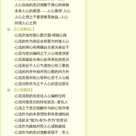
· 人心自由的意识觉醒于身心的体验
· 未来人心的展望——人心善用·人心
· 人心之用之于素质教育效益--人心
· 何谓人心之用
【心流概说2】
· 心流开放对接心图方圆-维稳心路
· 心流的作为表征全程善为对接人心
· 心流的用心和用脑自主善为表征于
· 心流与意识编码之于人心维度演算
· 心流底蕴处在身心欲求表征的意识
· 心流表征于人心气度的心性三重觉
· 心流的内开外放对照心图的内方外
· 心流良善对应心智和心灵于人心核
· 心流分阶作为之于人心的意识原生
【心流概说】
· 心流流程的信息化人心编程过程
· 心流对接意识的转化状态--显化人
· 心流之于意识觉醒作为的心智升维
· 心流作为的本质理性和本质感性的
· 心流处在“能为-有为-作为”的意识
· 心流作为曲线对照人心成熟曲线
· 心流作为的意识觉醒表现于：常人