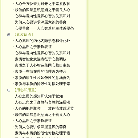
· 人心全方位善为对开之于素质教育
· 诚信的深层意识意涵之于善良人心
· 心律与意向性意识心智的关系和对
· 为何人心要讲求深层意识的善良
· 心要善良——人心智造的主体首要条
【素质话语】
· 人心素质的内化内隐形态和外化外
· 人心品质之于素质表征
· 心律与意向性意识心智的关系和对
· 素质智能化意涵表征于心脑调校
· 素质之于人心智造兼同心脑自主智
· 素质于在情在理的情理善为整合
· 素质的原生性和延伸性的意涵善为
· 素质与本质的阶段性对接处理于素
【用心和用意】
· 人心之用的感知和认知于觉知
· 人心志向之于身教与言教的深层潜
· 人心的把控取舍——放任流放或调节
· 诚信的深层意识意涵之于善良人心
· 人心品质之于素质表征
· 为何人心要讲求深层意识的善良
· 素质与本质的阶段性对接处理于素