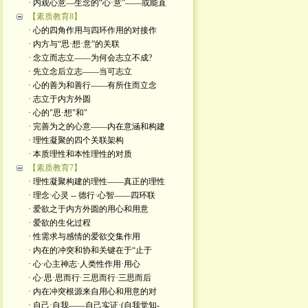
· 内观心意—生念的“心·意”——或能直
【素质教育8】
· 心的四角作用与四环作用的对接作
· 内方与“思·想·意”的关联
· 念立而志立——为何会志立不成?
· 先立念后立志——当可志立
· 心的善为和善行——有所住而立念
· 志立于内方外圆
· 心的"思·想"和"
· 完善为之的心意——内在意涵和构建
· 理性凝聚的四个关联架构
· 本质理性和本性理性的对质
【素质教育7】
· 理性凝聚构建的理性——真正的理性
· 理念·心灵 -- 德行·心智——四环联
· 爱欲之于内方外圆的用心和用意
· 爱欲的生化过程
· 性需求与感情的爱欲交集作用
· 内在的冲突和协和关键在于“止于
· 心·心主神志·人类性作用·用心
· 心·思·思而行·三思而行·三思而后
· 内在冲突根源来自用心和用意的对
· 自己·自我——自己实证·(自我觉知-