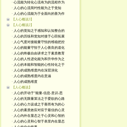
· 心流能为转化心流有为的流程作为
· 人心的心流简约性能为之于觉知
· 人心的心流能为于全面向的善为作
【人心概说3】
【人心概说2】
· 人心的觉知之于感知和认知整合的
· 人心的历练和觉知对接于心田拓展
· 人心气度对接能量守恒的维稳把控
· 人心的能量守恒于人心善良的道化
· 人心的终极自由讲求之于素质教育
· 人心的人性进化能为和升华作为之
· 人心的本能和智能的心性转化之于
· 人心的成熟维度内在深层演化
· 人心的成熟维度内在意涵
· 人心的成熟维度
【人心概说】
· 人心的开动于“能量-信息-意识-思
· 人心的无限量算法之于爱欲的心路
· 人心的心力设成之于善而有为的心
· 人心的素质效应对应于最佳的心灵
· 人心内外在显态之于心灵和心智的
· 人心的心灵和心智于表里内在显态