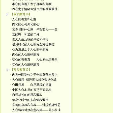
· 本心的良善开发于身教和言教
· 养心之于情绪弥漫作用的基调调理
【素质教育16】
· 人心的善意和心意
· 内化的心与外化的心 ​
· 意识·自我--心脑一体智能化——全
· 爱的终一和爱的二分
· 善为人生历练的体验和体悟
· 信息时代的人心编程全方位调控
· 心力集成之于人心编码编程
· 内心的人心编码编程
· 初心的善美真——人心原生态开局
· 初心的人心编码编程
【素质教育15】
· 内方外圆到位之于全心良善本质内
· 人心编程--情理两大线路数据化编
· 心田拓展——心意基模的拓展
· 中国人心本质的智慧密码架构
· 自我成长的问题和调教
· 信息化时代的人心编程调控
· 良善的身教和言教——讲求明确性思
· 人心编程对接心意构建——同步构成