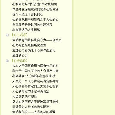
· 心的内方与“思·想·意”的对接架构
· 气度处在深层意识的意识心智内涵
· 善为人欲之于善良的心
· 心的微观和中观显态之于人心的心
· 自我良善身份认同的构建过程
· 心胸豁达的人生历练
【心力话语】
· 素质教育的最佳统合心力——创造力
· 心力与思维最佳场化设置
· 通透心力善为之于心体界面质化
· 通透的心力
【心语话说】
· 人心之于四环作用与四角作用的对
· 蕴含于中国文字中的人心显态内涵
· 心体处在"人心融合-心意构建-质
· 人生是一个人心肯定与否定的再肯
· 人心良善再肯定的三大意识心智表
· 人心的肯定与否定和再肯定
· 人类智慧的可塑性
· 盘点心路历程之于矩阵演算可能性
· 圆满善为人欲-成就绝对理性
· 素质和气度——人品构成的基调