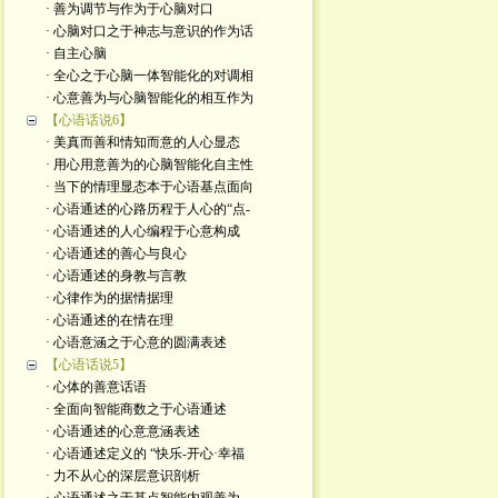
· 善为调节与作为于心脑对口
· 心脑对口之于神志与意识的作为话
· 自主心脑
· 全心之于心脑一体智能化的对调相
· 心意善为与心脑智能化的相互作为
【心语话说6】
· 美真而善和情知而意的人心显态
· 用心用意善为的心脑智能化自主性
· 当下的情理显态本于心语基点面向
· 心语通述的心路历程于人心的“点-
· 心语通述的人心编程于心意构成
· 心语通述的善心与良心
· 心语通述的身教与言教
· 心律作为的据情据理
· 心语通述的在情在理
· 心语意涵之于心意的圆满表述
【心语话说5】
· 心体的善意话语
· 全面向智能商数之于心语通述
· 心语通述的心意意涵表述
· 心语通述定义的 “快乐-开心·幸福
· 力不从心的深层意识剖析