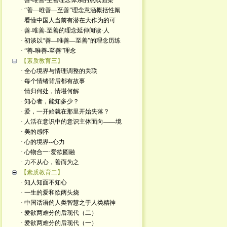
· 善-唯善-至善理念体系的点线面架
· “善—唯善—至善”理念意涵概括性阐
· 看懂中国人当前有潜在大作为的可
· 善-唯善-至善的理念延伸阅读·人
· 初谈以“善—唯善—至善”的理念历练
· “善-唯善-至善”理念
【素质教育三】
· 全心境界与情理调整的关联
· 每个情绪背后都有故事
· 情归何处，情堪何解
· 知心者，能知多少？
· 爱，一开始就在那里开始失落？
· 人活在意识中的意识主体面向——境
· 美的感怀
· 心的境界--心力
· 心物合一·爱欲圆融
· 力不从心，善而为之
【素质教育二】
· 知人知面不知心
· 一生的爱和欲两头烧
· 中国话语的人类智慧之于人类精神
· 爱欲两难分的后现代（二）
· 爱欲两难分的后现代（一）