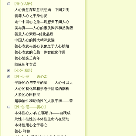
【善心话语】
· 人心善意深层意识意涵—中国文明
· 善养人心之于身心灵
· 走个中国心之旅—观想天下间人心
· 美与真——人心的素质陶养和品质塑
· 善意人心素质--优化品质
· 中国人心的博大精深意涵
· 善心表意与善心表象之于人心模组
· 善心表意的心脑一体智能化作用
· 善心随缘壬寅年
· 随缘新年寄语
【心际话语】
【性·心·意——善心2】
· 平静的心与专注的脑——人心可以大
· 人心的初化显相形态于情绪的剖析
· 人欲的心田拓展
· 超动物性和动物性的人欲平衡——善
【性·心·意——善心】
· 本体性心力-内在驱动力——自我成
· 此性非彼性的本体性生命内在驱动
· 本体性用心之于善心
· 善心·禅修