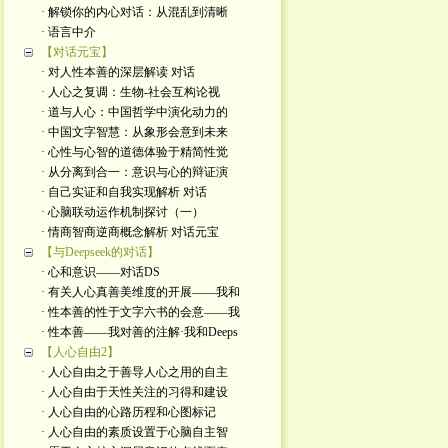
· 解锁你的内心对话：从混乱到清晰
· 语言中介
【对话元宝】
· 对人性本善的深层解读 对话
· 人心之复调：生物-社会互构论视
· 道与人心：中国哲学中演化动力的
· 中国文字智慧：从象形会意到未来
· 心性与心智的道德体验于精简性觉
· 从分离到合一：意识与心的辩证演
· 自己实证和自我实现解析 对话
· 心脑联动运作机制探讨（一）
· 情商智商逆商概念解析 对话元宝
【与Deepseek的对话】
· 心和意识——对话DS
· 有关人心真善美维度的开展——我和
· 性本善的性于文字六书的会意——我
· 性本善——我对善的注解·我和Deeps
【人心自由2】
· 人心自由之于善导人心之用的自主
· 人心自由于天性关注的习得和建设
· 人心自由的心路历程和心图标记
· 人心自由的素质设置于心脑自主智