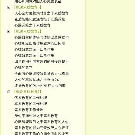
· 用心和用意对照人心完善表征
【概说素质教育3】
· 人心全方位善为对开之于素质教育
· 素质智能化意涵表征于心脑调校
· 心脑调校之于素质教育
【概说素质教育2】
· 心脑自主的体验与体悟以及感觉与
· 心律相应四角作用致意心田拓展
· 心律致意对应于四角作用
· 心律致意对应于四角作用
· 四角作用和内方外圆的对接调整于
· 心律的意立
· 全面向心脑调校致意良善人心格局
· 人心的本质意涵之于善而为之
· 终身教育的“心·意”处在人心的调
【概说素质教育1】
· 优质教育的工作处理
· 本质教育的工作处理
· 素质教育工作处理
· 身心平衡处理之于素质教育
· 心脑智能调节之于素质教育的人心
· 素质教育的最为完善效应人心表征
· 素质教育工作的心脑全面向区块整