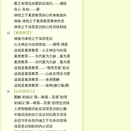
· 匮乏有理念的爱的后现代——感悟
· 良心·良知——爱
· 体悟之于素质教育的心性体验面向
· 体验·体悟之于素质教育整体性意
· 体悟之于深层意识的心性历练和统
【素质教育】
· 体验与体悟之于深层意识
· 心主神志与自我觉知——调理·调度
· 这就是素质教育：心主神志与自我
· 素质教育——当代最为欠缺，最为需
· 素质教育——当代最为欠缺，最为需
· 这就是素质教育——“善而至善”处在
· 这就是素质教育——心处在理念与爱
· 这就是素质教育——体系图解
· 这就是素质教育——架构(修订版)图
【认识你自己】
· 图解-初谈以“善—唯善—至善”的理
· 初谈以“善—唯善—至善”的理念历练
· 人类智能模式处在深层意识的心脑
· 中国话语的自己实证对比西方话语
· 全息与非全息内涵之于生命信息场
· 深层意识初阶的内心话语