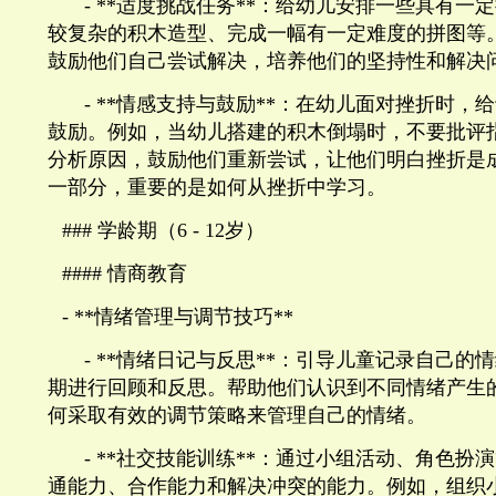
- **
适度挑战任务
**
：给幼儿安排一些具有一定
较复杂的积木造型、完成一幅有一定难度的拼图等
鼓励他们自己尝试解决，培养他们的坚持性和解决
- **
情感支持与鼓励
**
：在幼儿面对挫折时，给
鼓励。例如，当幼儿搭建的积木倒塌时，不要批评
分析原因，鼓励他们重新尝试，让他们明白挫折是
一部分，重要的是如何从挫折中学习。
###
学龄期（
6 - 12
岁）
####
情商教育
- **
情绪管理与调节技巧
**
- **
情绪日记与反思
**
：引导儿童记录自己的情
期进行回顾和反思。帮助他们认识到不同情绪产生
何采取有效的调节策略来管理自己的情绪。
- **
社交技能训练
**
：通过小组活动、角色扮演
通能力、合作能力和解决冲突的能力。例如，组织