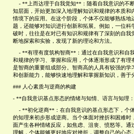
- **
上而达理于自我觉知
**
：随着自我意识的不
知层面，开始更加深入地理解知识和规律的本质和
情境下的应用。在这个阶段，个体不仅能够熟练地
题，还能够对知识进行创新和拓展。例如，一位科
破时，往往是在对已有知识和规律有了深刻的自我
断地探索和实验，发现了新的理论和方法。
- **
有理有度筑构智商
**
：通过在自我意识和自
和规律的学习、掌握和应用，个体逐渐形成了有理
是智商的重要组成部分。智商高的人具有较强的学
和创新能力，能够快速地理解和掌握新知识，善于
###
人心素质与逆商的构建
- **
自我意识基点形态的情绪与知情、语言与知理
- **
初化逆商
**
：在自我意识的基点形态下，个
的知理来初步形成逆商。当个体面对挫折和困难时
面产生各种情绪反应，如焦虑、沮丧、愤怒等。通
理解，个体能够更好地应对挫折，调整自己的心态