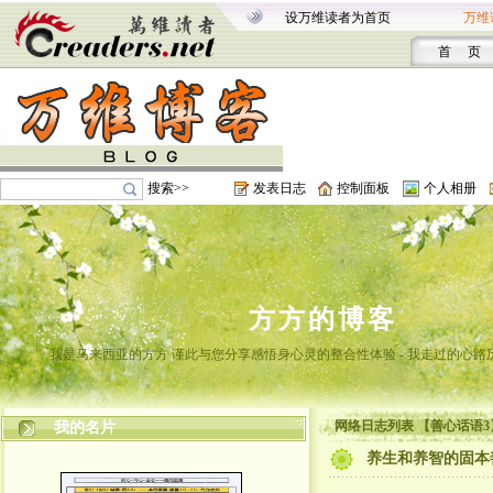
设万维读者为首页
万维
首 页
搜索>>
发表日志
控制面板
个人相册
方方的博客
我是马来西亚的方方 谨此与您分享感悟身心灵的整合性体验 - 我走过的心路
网络日志列表 【善心话语3
我的名片
养生和养智的固本