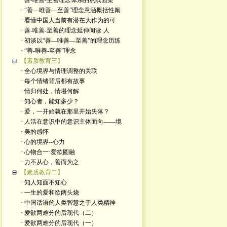
· 善-唯善-至善理念体系的点线面架
· “善—唯善—至善”理念意涵概括性阐
· 看懂中国人当前有潜在大作为的可
· 善-唯善-至善的理念延伸阅读·人
· 初谈以“善—唯善—至善”的理念历练
· “善-唯善-至善”理念
【素质教育三】
· 全心境界与情理调整的关联
· 每个情绪背后都有故事
· 情归何处，情堪何解
· 知心者，能知多少？
· 爱，一开始就在那里开始失落？
· 人活在意识中的意识主体面向——境
· 美的感怀
· 心的境界--心力
· 心物合一·爱欲圆融
· 力不从心，善而为之
【素质教育二】
· 知人知面不知心
· 一生的爱和欲两头烧
· 中国话语的人类智慧之于人类精神
· 爱欲两难分的后现代（二）
· 爱欲两难分的后现代（一）