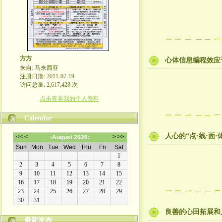
方方
心体信息编程效应
来自: 马来西亚
注册日期: 2011-07-19
访问总量: 2,617,428 次
点击查看我的个人资料
Calendar
人心的“点·线·面·
良善的心田拓展和
最新发布