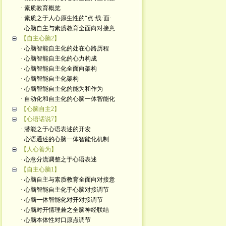
· 素质教育概览
· 素质之于人心原生性的“点·线·面·
· 心脑自主与素质教育全面向对接意
【自主心脑2】
· 心脑智能自主化的处在心路历程
· 心脑智能自主化的心力构成
· 心脑智能自主化全面向架构
· 心脑智能自主化架构
· 心脑智能自主化的能为和作为
· 自动化和自主化的心脑一体智能化
【心脑自主2】
【心语话说7】
· 潜能之于心语表述的开发
· 心语通述的心脑一体智能化机制
【人心善为】
· 心意分流调整之于心语表述
【自主心脑1】
· 心脑自主与素质教育全面向对接意
· 心脑智能自主化于心脑对接调节
· 心脑一体智能化对开对接调节
· 心脑对开情理兼之全脑神经联结
· 心脑本体性对口原点调节