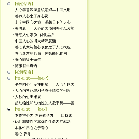
【善心话语】
· 人心善意深层意识意涵—中国文明
· 善养人心之于身心灵
· 走个中国心之旅—观想天下间人心
· 美与真——人心的素质陶养和品质塑
· 善意人心素质--优化品质
· 中国人心的博大精深意涵
· 善心表意与善心表象之于人心模组
· 善心表意的心脑一体智能化作用
· 善心随缘壬寅年
· 随缘新年寄语
【心际话语】
【性·心·意——善心2】
· 平静的心与专注的脑——人心可以大
· 人心的初化显相形态于情绪的剖析
· 人欲的心田拓展
· 超动物性和动物性的人欲平衡——善
【性·心·意——善心】
· 本体性心力-内在驱动力——自我成
· 此性非彼性的本体性生命内在驱动
· 本体性用心之于善心
· 善心·禅修