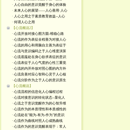
· 人心自由的意识觉醒于身心的体验
· 未来人心的展望——人心善用·人心
· 人心之用之于素质教育效益--人心
· 何谓人心之用
【心流概说2】
· 心流开放对接心图方圆-维稳心路
· 心流的作为表征全程善为对接人心
· 心流的用心和用脑自主善为表征于
· 心流与意识编码之于人心维度演算
· 心流底蕴处在身心欲求表征的意识
· 心流表征于人心气度的心性三重觉
· 心流的内开外放对照心图的内方外
· 心流良善对应心智和心灵于人心核
· 心流分阶作为之于人心的意识原生
【心流概说】
· 心流流程的信息化人心编程过程
· 心流对接意识的转化状态--显化人
· 心流之于意识觉醒作为的心智升维
· 心流作为的本质理性和本质感性的
· 心流处在“能为-有为-作为”的意识
· 心流作为曲线对照人心成熟曲线
· 心流作为的意识觉醒表现于：常人