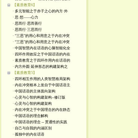
【素质教育6】
· 多元智能之于赤子之心的内方·外
· 思·想——心力
· 思而行·思而善行
· 思而行·三思而行
· “三思”的用心和用意之于内在冲突
· “三思”的用心和用意之于内在冲突
· 中国智慧内在话语的心脑智能化全
· 四环作用效应之于中国话语的内在
· 素质教育之于四环作用内在话语的
· 内方外圆·延伸形态的构建架构之
【素质教育5】
· 四环相互作用的人类智慧格局架构
· 内在冲突根本上发自于中国话语主
· 中国话语的主体面向架构
· 心灵与心智的构建架构--修订版
· 心灵与心智的构建架构
· 内在冲突之于中国理念的内在静态
· 中国话语的理念解构
· 中国话语的理念 -- 贯通性的实践
· 自己与自我的内涵区别
· 孤独中的内在话语