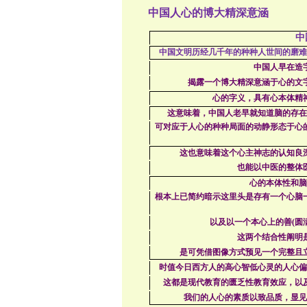
中国人心的博大精深意涵
中
中国文明历经几千年的种种人世间的磨难
中国人早在造
揭露一个博大精深意涵于心的文
心的字义，具有心本体精
这意味着，中国人老早就知道脑的存在
可对应于人心的种种局面的动静形态于心
这也意味着这个心主神志的认知良
也能以中医的整体
心的本体性和脑
根本上已简约暗示这里头是存有一个心脑
以及以一个本心上的善
(
圆
这两个结合性阐明
是可凭借图像方式预见一个完整且
时值今日西方人的高心智低心灵的人心偏
这都是现代教育的匮乏性教育效应，以
我们的人心的素质以致品质，显见