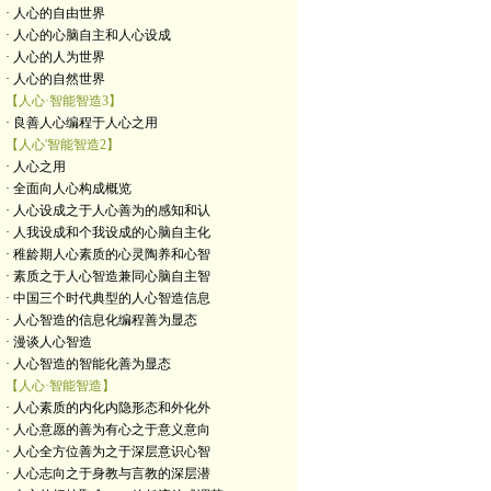
· 人心的自由世界
· 人心的心脑自主和人心设成
· 人心的人为世界
· 人心的自然世界
【人心·智能智造3】
· 良善人心编程于人心之用
【人心'智能智造2】
· 人心之用
· 全面向人心构成概览
· 人心设成之于人心善为的感知和认
· 人我设成和个我设成的心脑自主化
· 稚龄期人心素质的心灵陶养和心智
· 素质之于人心智造兼同心脑自主智
· 中国三个时代典型的人心智造信息
· 人心智造的信息化编程善为显态
· 漫谈人心智造
· 人心智造的智能化善为显态
【人心·智能智造】
· 人心素质的内化内隐形态和外化外
· 人心意愿的善为有心之于意义意向
· 人心全方位善为之于深层意识心智
· 人心志向之于身教与言教的深层潜