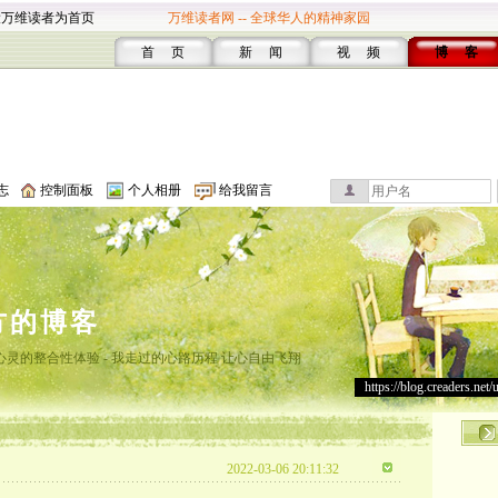
设万维读者为首页
万维读者网 -- 全球华人的精神家园
首 页
新 闻
视 频
博 客
志
控制面板
个人相册
给我留言
方的博客
灵的整合性体验 - 我走过的心路历程 让心自由飞翔
https://blog.creaders.net/
2022-03-06 20:11:32