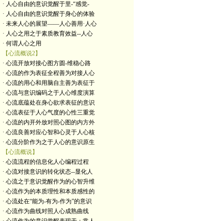
· 人心自由的意识觉醒于里-“感觉-
· 人心自由的意识觉醒于身心的体验
· 未来人心的展望——人心善用·人心
· 人心之用之于素质教育效益--人心
· 何谓人心之用
【心流概说2】
· 心流开放对接心图方圆-维稳心路
· 心流的作为表征全程善为对接人心
· 心流的用心和用脑自主善为表征于
· 心流与意识编码之于人心维度演算
· 心流底蕴处在身心欲求表征的意识
· 心流表征于人心气度的心性三重觉
· 心流的内开外放对照心图的内方外
· 心流良善对应心智和心灵于人心核
· 心流分阶作为之于人心的意识原生
【心流概说】
· 心流流程的信息化人心编程过程
· 心流对接意识的转化状态--显化人
· 心流之于意识觉醒作为的心智升维
· 心流作为的本质理性和本质感性的
· 心流处在“能为-有为-作为”的意识
· 心流作为曲线对照人心成熟曲线