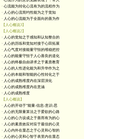
· 心流作为的意识觉醒表现于：常人
· 心流能为转化心流有为的流程作为
· 人心的心流简约性能为之于觉知
· 人心的心流能为于全面向的善为作
【人心概说3】
【人心概说2】
· 人心的觉知之于感知和认知整合的
· 人心的历练和觉知对接于心田拓展
· 人心气度对接能量守恒的维稳把控
· 人心的能量守恒于人心善良的道化
· 人心的终极自由讲求之于素质教育
· 人心的人性进化能为和升华作为之
· 人心的本能和智能的心性转化之于
· 人心的成熟维度内在深层演化
· 人心的成熟维度内在意涵
· 人心的成熟维度
【人心概说】
· 人心的开动于“能量-信息-意识-思
· 人心的无限量算法之于爱欲的心路
· 人心的心力设成之于善而有为的心
· 人心的素质效应对应于最佳的心灵
· 人心内外在显态之于心灵和心智的
· 人心的心灵和心智于表里内在显态