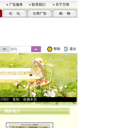
广告服务
联系我们
关于万维
论 坛
分类广告
购 物
帮助
退出
u/5365/
>
复制
>
收藏本页
我的名片