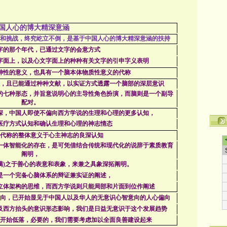
国人心的博大精深意涵
和挑战，终究屹立不倒，是基于中国人心的博大精深意涵的扶持
字的那个年代，已通过文字的会意方式
字面上，以及心文字面上的种种有关文字的引申字义表明
神性的意义，也具有一个脑本体物质性意义的代称
，且已能通过种种文献，以实证方式透露一个脑部的深层意识
的七种形态，并旨意说明心的主导性角色扮演，而脑则是一个副导
配对。
深，中国人即使不偏向西方学说的生理和心理的更多认知，
医疗方式认知和确认生理和心理的神志情态
代称的整体意义于心主神志的良深认知
一体智能化的存在，是可凭借结合传统和现代化的说辞于素质教育
阐明，
满
)
之于善心的表意和表象，来兼之具象深拓阐明。
是一个完备心脑体系的辩证兼实证的阐述，
立体架构的思维，而西方学说则只能局部和片面到位作阐述
向，已开始显见于中国人以及华人的无意识心智意向的人心偏向
及西方抬头的意识形态影响，我们是日益无意识于这个发展趋势
开始低落，必要的，我们需要考虑加以全面良善建设起来