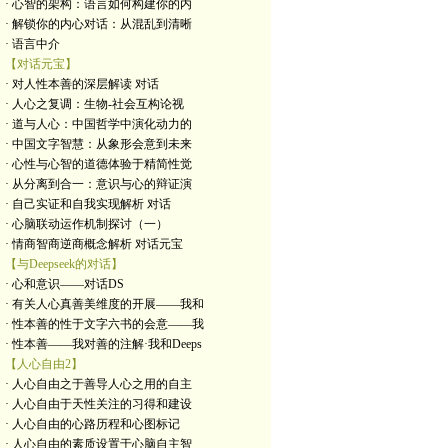
· 心智的架构：语言如何构建你的内
· 解锁你的内心对话：从混乱到清晰
· 语言中介
【对话元宝】
· 对人性本善的深层解读 对话
· 人心之复调：生物-社会互构论视
· 道与人心：中国哲学中演化动力的
· 中国文字智慧：从象形会意到未来
· 心性与心智的道德体验于精简性觉
· 从分离到合一：意识与心的辩证演
· 自己实证和自我实现解析 对话
· 心脑联动运作机制探讨（一）
· 情商智商逆商概念解析 对话元宝
【与Deepseek的对话】
· 心和意识——对话DS
· 有关人心真善美维度的开展——我和
· 性本善的性于文字六书的会意——我
· 性本善——我对善的注解·我和Deeps
【人心自由2】
· 人心自由之于善导人心之用的自主
· 人心自由于天性关注的习得和建设
· 人心自由的心路历程和心图标记
· 人心自由的素质设置于心脑自主智