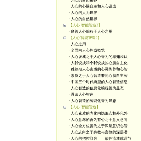
· 人心的自由世界
· 人心的心脑自主和人心设成
· 人心的人为世界
· 人心的自然世界
【人心·智能智造3】
· 良善人心编程于人心之用
【人心'智能智造2】
· 人心之用
· 全面向人心构成概览
· 人心设成之于人心善为的感知和认
· 人我设成和个我设成的心脑自主化
· 稚龄期人心素质的心灵陶养和心智
· 素质之于人心智造兼同心脑自主智
· 中国三个时代典型的人心智造信息
· 人心智造的信息化编程善为显态
· 漫谈人心智造
· 人心智造的智能化善为显态
【人心·智能智造】
· 人心素质的内化内隐形态和外化外
· 人心意愿的善为有心之于意义意向
· 人心全方位善为之于深层意识心智
· 人心志向之于身教与言教的深层潜
· 人心的把控取舍——放任流放或调节