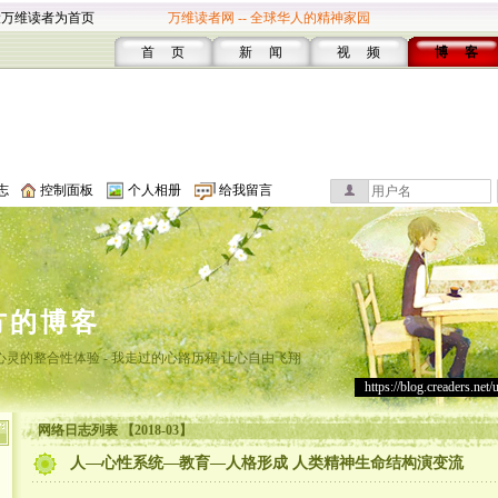
设万维读者为首页
万维读者网 -- 全球华人的精神家园
首 页
新 闻
视 频
博 客
志
控制面板
个人相册
给我留言
方的博客
灵的整合性体验 - 我走过的心路历程 让心自由飞翔
https://blog.creaders.net/
网络日志列表 【2018-03】
人—心性系统—教育—人格形成 人类精神生命结构演变流