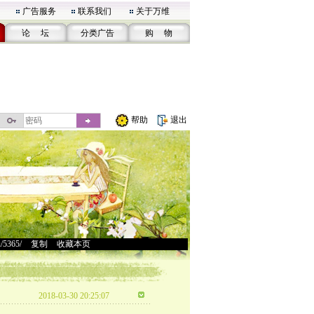
广告服务
联系我们
关于万维
论 坛
分类广告
购 物
帮助
退出
u/5365/
>
复制
>
收藏本页
2018-03-30 20:25:07