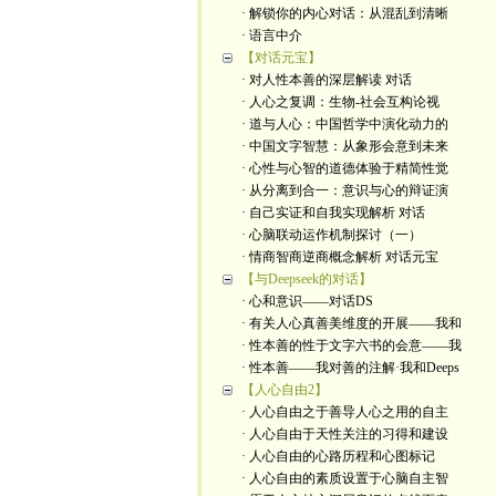
· 解锁你的内心对话：从混乱到清晰
· 语言中介
【对话元宝】
· 对人性本善的深层解读 对话
· 人心之复调：生物-社会互构论视
· 道与人心：中国哲学中演化动力的
· 中国文字智慧：从象形会意到未来
· 心性与心智的道德体验于精简性觉
· 从分离到合一：意识与心的辩证演
· 自己实证和自我实现解析 对话
· 心脑联动运作机制探讨（一）
· 情商智商逆商概念解析 对话元宝
【与Deepseek的对话】
· 心和意识——对话DS
· 有关人心真善美维度的开展——我和
· 性本善的性于文字六书的会意——我
· 性本善——我对善的注解·我和Deeps
【人心自由2】
· 人心自由之于善导人心之用的自主
· 人心自由于天性关注的习得和建设
· 人心自由的心路历程和心图标记
· 人心自由的素质设置于心脑自主智