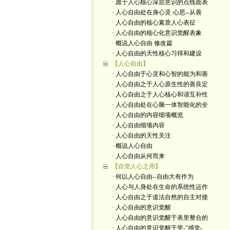
· 愿于人心核心深层意识的点线面表
· 人心自由处在身心灵·心思--从善
· 人心自由的核心素质人心表征
· 人心自由的核心化意识觉醒表象
· 概说人心自由 修改篇
· 人心自由的天性核心习得和建设
【人心自由】
· 人心自由于心灵和心智的能为和善
· 人心自由之于人心原生性的善良定
· 人心自由之于人心核心和谐互补性
· 人心自由处在心脑一体智能化的全
· 人心自由的内容细项概览
· 人心自由细项内容
· 人心自由的天性关注
· 概说人心自由
· 人心自由从何而来
【自觉人心之用】
· 何以人心自由--自由大有作为
· 人心与人身处在生命的系统性运作
· 人心自由之于道法自然的自主对接
· 人心自由的意识觉醒
· 人心自由的意识觉醒于表里整合的
· 人心自由的意识觉醒于里-“感觉-