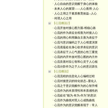
· 人心自由的意识觉醒于身心的体验
· 未来人心的展望——人心善用·人心
· 人心之用之于素质教育效益--人心
· 何谓人心之用
【心流概说2】
· 心流开放对接心图方圆-维稳心路
· 心流的作为表征全程善为对接人心
· 心流的用心和用脑自主善为表征于
· 心流与意识编码之于人心维度演算
· 心流底蕴处在身心欲求表征的意识
· 心流表征于人心气度的心性三重觉
· 心流的内开外放对照心图的内方外
· 心流良善对应心智和心灵于人心核
· 心流分阶作为之于人心的意识原生
【心流概说】
· 心流流程的信息化人心编程过程
· 心流对接意识的转化状态--显化人
· 心流之于意识觉醒作为的心智升维
· 心流作为的本质理性和本质感性的
· 心流处在“能为-有为-作为”的意识
· 心流作为曲线对照人心成熟曲线
· 心流作为的意识觉醒表现于：常人