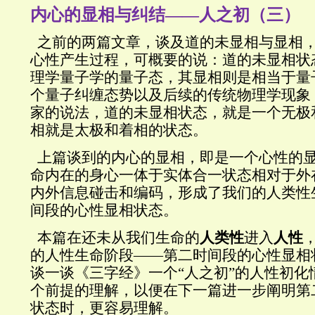
内心的显相与纠结
——
人之初（三）
之前的两篇文章，谈及道的未显相与显相
心性产生过程，可概要的说：道的未显相状
理学量子学的量子态，其显相则是相当于量
个量子纠缠态势以及后续的传统物理学现象
家的说法，道的未显相状态，就是一个无极
相就是太极和着相的状态。
上篇谈到的内心的显相，即是一个心性的
命内在的身心一体于实体合一状态相对于外
内外信息碰击和编码，形成了我们的人类性
间段的心性显相状态。
本篇在还未从我们生命的
人类性
进入
人性
的人性生命阶段
——
第二时间段的心性显相
谈一谈《三字经》一个
“
人之初
”
的人性初化
个前提的理解，以便在下一篇进一步阐明第
状态时，更容易理解。