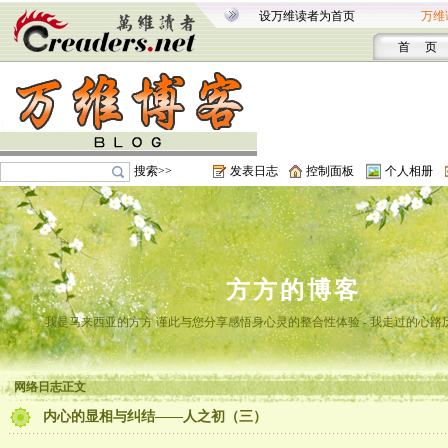
设万维读者为首页
万维
首 页
搜索>>
发表日志
控制面板
个人相册
方方的博客
我是马来西亚的方方 谨此与您分享感悟身心灵的整合性体验 - 我走过的心路
网络日志正文
内心的显相与纠结——人之初（三）