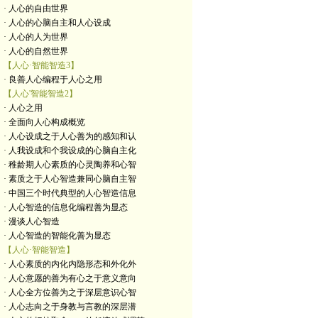
· 人心的自由世界
· 人心的心脑自主和人心设成
· 人心的人为世界
· 人心的自然世界
【人心·智能智造3】
· 良善人心编程于人心之用
【人心'智能智造2】
· 人心之用
· 全面向人心构成概览
· 人心设成之于人心善为的感知和认
· 人我设成和个我设成的心脑自主化
· 稚龄期人心素质的心灵陶养和心智
· 素质之于人心智造兼同心脑自主智
· 中国三个时代典型的人心智造信息
· 人心智造的信息化编程善为显态
· 漫谈人心智造
· 人心智造的智能化善为显态
【人心·智能智造】
· 人心素质的内化内隐形态和外化外
· 人心意愿的善为有心之于意义意向
· 人心全方位善为之于深层意识心智
· 人心志向之于身教与言教的深层潜