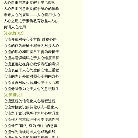
· 人心自由的意识觉醒于里-“感觉-
· 人心自由的意识觉醒于身心的体验
· 未来人心的展望——人心善用·人心
· 人心之用之于素质教育效益--人心
· 何谓人心之用
【心流概说2】
· 心流开放对接心图方圆-维稳心路
· 心流的作为表征全程善为对接人心
· 心流的用心和用脑自主善为表征于
· 心流与意识编码之于人心维度演算
· 心流底蕴处在身心欲求表征的意识
· 心流表征于人心气度的心性三重觉
· 心流的内开外放对照心图的内方外
· 心流良善对应心智和心灵于人心核
· 心流分阶作为之于人心的意识原生
【心流概说】
· 心流流程的信息化人心编程过程
· 心流对接意识的转化状态--显化人
· 心流之于意识觉醒作为的心智升维
· 心流作为的本质理性和本质感性的
· 心流处在“能为-有为-作为”的意识
· 心流作为曲线对照人心成熟曲线