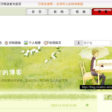
设万维读者为首页
万维读者网 -- 全球华人的精神家园
首 页
新 闻
视 频
博 客
志
控制面板
个人相册
给我留言
方的博客
灵的整合性体验 - 我走过的心路历程 让心自由飞翔
https://blog.creaders.net/
2023-12-16 01:53:58