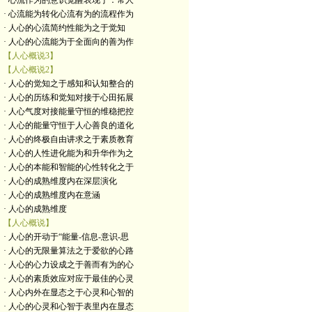
· 心流作为的意识觉醒表现于：常人
· 心流能为转化心流有为的流程作为
· 人心的心流简约性能为之于觉知
· 人心的心流能为于全面向的善为作
【人心概说3】
【人心概说2】
· 人心的觉知之于感知和认知整合的
· 人心的历练和觉知对接于心田拓展
· 人心气度对接能量守恒的维稳把控
· 人心的能量守恒于人心善良的道化
· 人心的终极自由讲求之于素质教育
· 人心的人性进化能为和升华作为之
· 人心的本能和智能的心性转化之于
· 人心的成熟维度内在深层演化
· 人心的成熟维度内在意涵
· 人心的成熟维度
【人心概说】
· 人心的开动于“能量-信息-意识-思
· 人心的无限量算法之于爱欲的心路
· 人心的心力设成之于善而有为的心
· 人心的素质效应对应于最佳的心灵
· 人心内外在显态之于心灵和心智的
· 人心的心灵和心智于表里内在显态