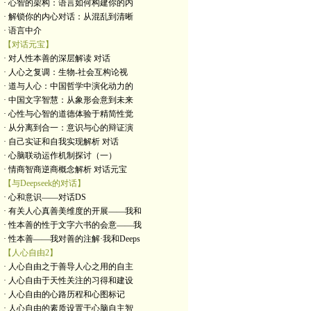
· 心智的架构：语言如何构建你的内
· 解锁你的内心对话：从混乱到清晰
· 语言中介
【对话元宝】
· 对人性本善的深层解读 对话
· 人心之复调：生物-社会互构论视
· 道与人心：中国哲学中演化动力的
· 中国文字智慧：从象形会意到未来
· 心性与心智的道德体验于精简性觉
· 从分离到合一：意识与心的辩证演
· 自己实证和自我实现解析 对话
· 心脑联动运作机制探讨（一）
· 情商智商逆商概念解析 对话元宝
【与Deepseek的对话】
· 心和意识——对话DS
· 有关人心真善美维度的开展——我和
· 性本善的性于文字六书的会意——我
· 性本善——我对善的注解·我和Deeps
【人心自由2】
· 人心自由之于善导人心之用的自主
· 人心自由于天性关注的习得和建设
· 人心自由的心路历程和心图标记
· 人心自由的素质设置于心脑自主智