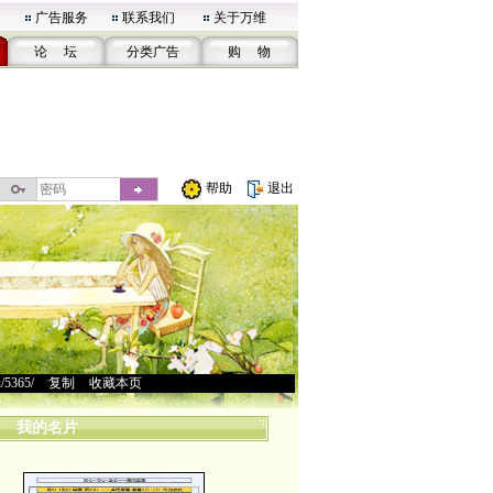
广告服务
联系我们
关于万维
论 坛
分类广告
购 物
帮助
退出
u/5365/
>
复制
>
收藏本页
我的名片