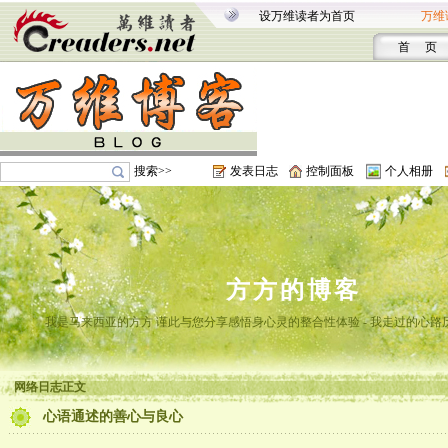
设万维读者为首页
万维
首 页
搜索>>
发表日志
控制面板
个人相册
方方的博客
我是马来西亚的方方 谨此与您分享感悟身心灵的整合性体验 - 我走过的心路
网络日志正文
心语通述的善心与良心