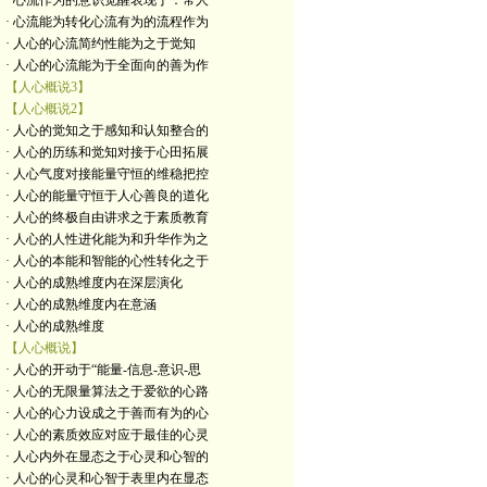
· 心流作为的意识觉醒表现于：常人
· 心流能为转化心流有为的流程作为
· 人心的心流简约性能为之于觉知
· 人心的心流能为于全面向的善为作
【人心概说3】
【人心概说2】
· 人心的觉知之于感知和认知整合的
· 人心的历练和觉知对接于心田拓展
· 人心气度对接能量守恒的维稳把控
· 人心的能量守恒于人心善良的道化
· 人心的终极自由讲求之于素质教育
· 人心的人性进化能为和升华作为之
· 人心的本能和智能的心性转化之于
· 人心的成熟维度内在深层演化
· 人心的成熟维度内在意涵
· 人心的成熟维度
【人心概说】
· 人心的开动于“能量-信息-意识-思
· 人心的无限量算法之于爱欲的心路
· 人心的心力设成之于善而有为的心
· 人心的素质效应对应于最佳的心灵
· 人心内外在显态之于心灵和心智的
· 人心的心灵和心智于表里内在显态