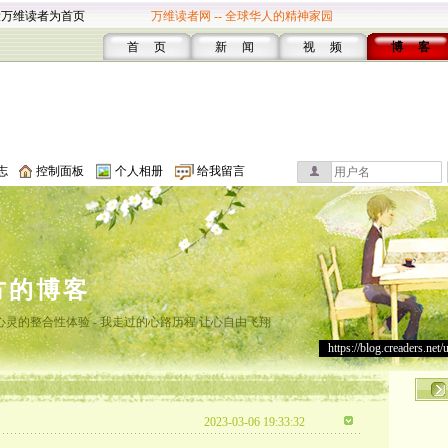
设万维读者为首页
万维读者网 -- 全球华人的精神家园
首 页
新 闻
视 频
博 客
志
控制面板
个人相册
给我留言
方的博客
灵的整合性体验 - 我走过的心路历程 让心自由飞翔
https://blog.creaders.net/
2023-03-06 19:33:32