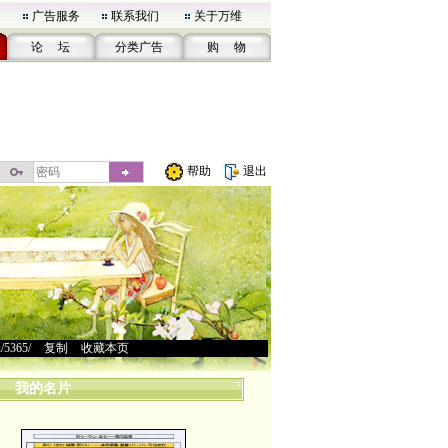
广告服务
联系我们
关于万维
论 坛
分类广告
购 物
帮助
退出
u/5365/
>
复制
>
收藏本页
我的名片