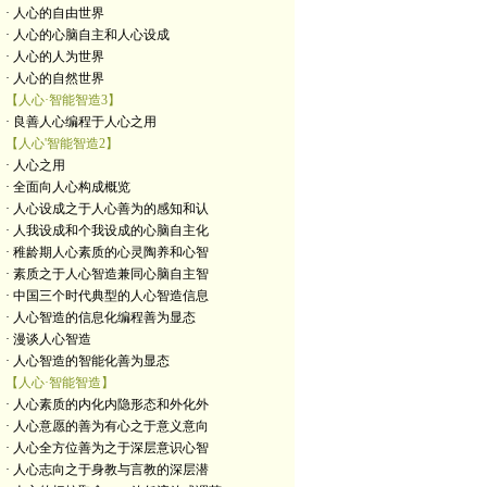
· 人心的自由世界
· 人心的心脑自主和人心设成
· 人心的人为世界
· 人心的自然世界
【人心·智能智造3】
· 良善人心编程于人心之用
【人心'智能智造2】
· 人心之用
· 全面向人心构成概览
· 人心设成之于人心善为的感知和认
· 人我设成和个我设成的心脑自主化
· 稚龄期人心素质的心灵陶养和心智
· 素质之于人心智造兼同心脑自主智
· 中国三个时代典型的人心智造信息
· 人心智造的信息化编程善为显态
· 漫谈人心智造
· 人心智造的智能化善为显态
【人心·智能智造】
· 人心素质的内化内隐形态和外化外
· 人心意愿的善为有心之于意义意向
· 人心全方位善为之于深层意识心智
· 人心志向之于身教与言教的深层潜