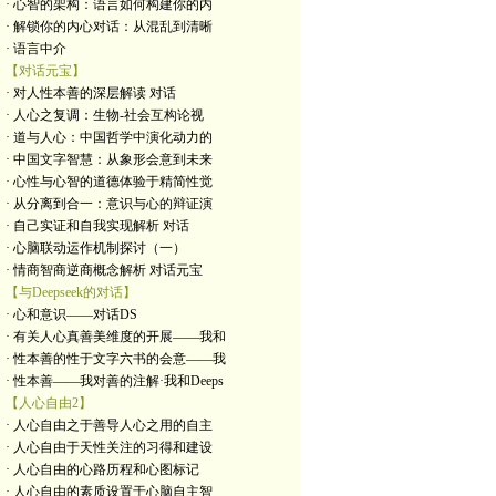
· 心智的架构：语言如何构建你的内
· 解锁你的内心对话：从混乱到清晰
· 语言中介
【对话元宝】
· 对人性本善的深层解读 对话
· 人心之复调：生物-社会互构论视
· 道与人心：中国哲学中演化动力的
· 中国文字智慧：从象形会意到未来
· 心性与心智的道德体验于精简性觉
· 从分离到合一：意识与心的辩证演
· 自己实证和自我实现解析 对话
· 心脑联动运作机制探讨（一）
· 情商智商逆商概念解析 对话元宝
【与Deepseek的对话】
· 心和意识——对话DS
· 有关人心真善美维度的开展——我和
· 性本善的性于文字六书的会意——我
· 性本善——我对善的注解·我和Deeps
【人心自由2】
· 人心自由之于善导人心之用的自主
· 人心自由于天性关注的习得和建设
· 人心自由的心路历程和心图标记
· 人心自由的素质设置于心脑自主智