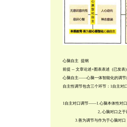
心脑自主 提纲
前提
--
文章论述
+
图表表述
(
已发表
)
心脑自主——心脑一体智能化的调节
自主性调节包含三个环节：
1
自主对
1
自主对口调节——
1.心脑本体性对口
2,.心脑对口之于神志
3.
善为调节与作为于心脑对口