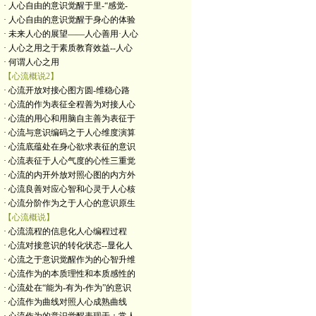
· 人心自由的意识觉醒于里-“感觉-
· 人心自由的意识觉醒于身心的体验
· 未来人心的展望——人心善用·人心
· 人心之用之于素质教育效益--人心
· 何谓人心之用
【心流概说2】
· 心流开放对接心图方圆-维稳心路
· 心流的作为表征全程善为对接人心
· 心流的用心和用脑自主善为表征于
· 心流与意识编码之于人心维度演算
· 心流底蕴处在身心欲求表征的意识
· 心流表征于人心气度的心性三重觉
· 心流的内开外放对照心图的内方外
· 心流良善对应心智和心灵于人心核
· 心流分阶作为之于人心的意识原生
【心流概说】
· 心流流程的信息化人心编程过程
· 心流对接意识的转化状态--显化人
· 心流之于意识觉醒作为的心智升维
· 心流作为的本质理性和本质感性的
· 心流处在“能为-有为-作为”的意识
· 心流作为曲线对照人心成熟曲线