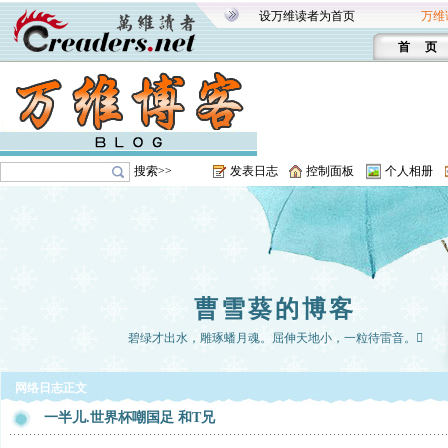
设万维读者为首页
万维
首 页
搜索>>
发表日志
控制面板
个人相册
曹雪葵的博客
碧绿才出水，雕琢蟠月魂。屈伸天地小，一粒待雷音。
网络日志正文
一半儿.世界杯嘲国足 和T兄