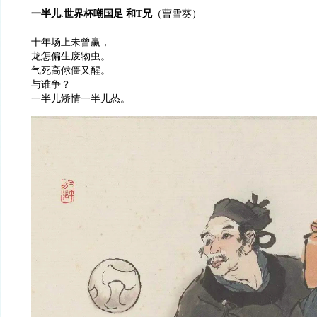
一半儿.世界杯嘲国足 和T兄
（曹雪葵）
十年场上未曾赢，
龙怎偏生废物虫。
气死高俅僵又醒。
与谁争？
一半儿矫情一半儿怂。