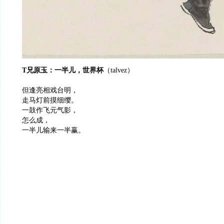
T兄原玉：一半儿，世界杯
（talvez）
但逢亮相戏台明，
走马灯前摸细缨。
一鼓作飞元气影，
怎么成，
一半儿输来一半赢。