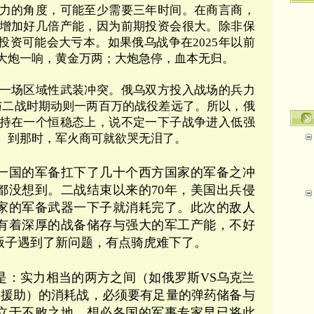
力的角度，可能至少需要三年时间。在商言商，
增加好几倍产能，因为前期投资会很大。除非保
投资可能会大亏本。如果俄乌战争在
2025
年以前
大炮一响，黄金万两；大炮急停，血本无归。
一场区域性武装冲突。俄乌双方投入战场的兵力
与二战时期动则一两百万的战役差远了。所以，俄
持在一个恒稳态上，说不定一下子战争进入低强
。到那时，军火商可就欲哭无泪了。
一国的军备扛下了几十个西方国家的军备之冲
都没想到。二战结束以来的
70
年，美国出兵侵
家的军备武器一下子就消耗完了。此次的敌人
有着深厚的战备储存与强大的军工产能，不好
贩子遇到了新问题，有点骑虎难下了。
是：实力相当的两方之间（如俄罗斯VS乌克兰
器援助）的消耗战，必须要有足量的弹药储备与
立于不败之地。想必各国的军事专家早已将此