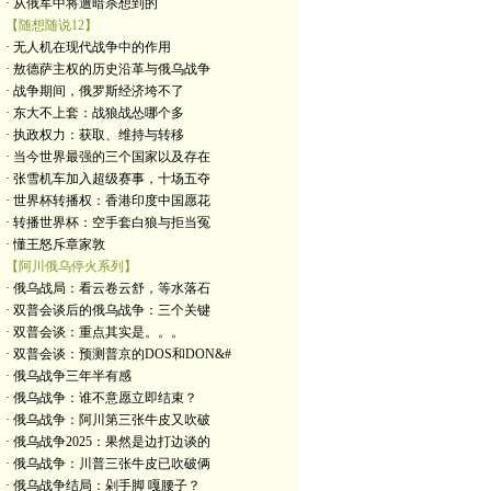
· 从俄军中将遭暗杀想到的
【随想随说12】
· 无人机在现代战争中的作用
· 敖德萨主权的历史沿革与俄乌战争
· 战争期间，俄罗斯经济垮不了
· 东大不上套：战狼战怂哪个多
· 执政权力：获取、维持与转移
· 当今世界最强的三个国家以及存在
· 张雪机车加入超级赛事，十场五夺
· 世界杯转播权：香港印度中国愿花
· 转播世界杯：空手套白狼与拒当冤
· 懂王怒斥章家敦
【阿川俄乌停火系列】
· 俄乌战局：看云卷云舒，等水落石
· 双普会谈后的俄乌战争：三个关键
· 双普会谈：重点其实是。。。
· 双普会谈：预测普京的DOS和DON&#
· 俄乌战争三年半有感
· 俄乌战争：谁不意愿立即结束？
· 俄乌战争：阿川第三张牛皮又吹破
· 俄乌战争2025：果然是边打边谈的
· 俄乌战争：川普三张牛皮已吹破俩
· 俄乌战争结局：剁手脚 嘎腰子？