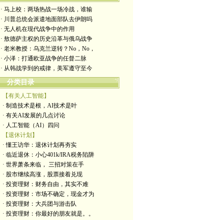
· 马上校：两场热战一场冷战，谁输
· 川普总统会派遣地面部队去伊朗吗
· 无人机在现代战争中的作用
· 敖德萨主权的历史沿革与俄乌战争
· 老米教授：乌克兰逆转？No，No，
· 小泽：打通欧亚战争的任督二脉
· 从韩战学到的戒律，美军遵守至今
分类目录
【有关人工智能】
· 制造技术是根，AI技术是叶
· 有关AI发展的几点讨论
· 人工智能（AI）四问
【退休计划】
· 懂王访华：退休计划再夯实
· 临近退休：小心401k/IRA税务陷阱
· 世界萧条来临， 三招对策在手
· 股市继续高涨，股票接着兑现
· 投资理财：财务自由，其实不难
· 投资理财：市场不确定，现金才为
· 投资理财：大兵团与游击队
· 投资理财：你最好的朋友就是。。