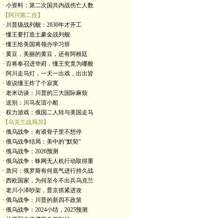
· 小资料：第二次国共内战伤亡人数
【阿川第二任】
· 川普级战列舰：2030年才开工
· 懂王要打造土豪金战列舰
· 懂王给美国将领办学习班
· 黄豆，美丽的黄豆，还有阿根廷
· 百将奉召进华府，懂王究竟为哪般
· 阿川走马灯，一天一出戏，出出皆
· 谁说懂王炸了个寂寞
· 老米访谈：川普的三大国际麻烦
· 送别：川马友谊小船
· 权力游戏：俄国二人转与美国走马
【乌克兰战局20】
· 俄乌战争：有谁骨子里不想停
· 俄乌战争结局：美中的“默契”
· 俄乌战争：2026预测
· 俄乌战争：蛛网无人机行动取得重
· 质问：俄罗斯有何底气进行持久战
· 西欧国家，为何至今不出兵乌克兰
· 老川小泽吵架，普京抓紧进攻
· 俄乌战争：川普的新四不政策
· 俄乌战争：2024小结，2025预测