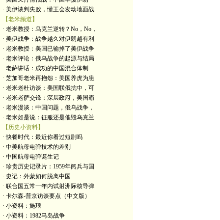
· 美伊谈判失败，懂王会发动地面战
【老米频道】
· 老米教授：乌克兰逆转？No，No，
· 美伊战争：战争越久对伊朗越有利
· 老米教授：美国已输掉了美伊战争
· 老米评论：俄乌战争的起源与结局
· 老萨讲话：成功的中国混合体制
· 芝加哥老米再抱怨：美国养虎为患
· 老米老杜访谈：美国联俄抗中，可
· 老米老萨交锋：深层政府，美国霸
· 老米漫谈：中国问题，俄乌战争，
· 老米如是说：征服还是催毁乌克兰
【历史小资料】
· 快餐时代：最近你看过短剧吗
· 中美航母电弹技术的差别
· 中国航母电弹诞生记
· 珍贵历史记录片：1959年阅兵与国
· 史记：外蒙如何脱离中国
· 联合国五常一年内试射洲际核导弹
· 卡尔森-普京访谈要点（中文版）
· 小资料：施琅
· 小资料：1982马岛战争