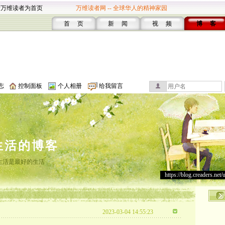
设万维读者为首页
万维读者网 -- 全球华人的精神家园
首 页
新 闻
视 频
博 客
志
控制面板
个人相册
给我留言
生活的博客
生活是最好的生活
https://blog.creaders.net/
2023-03-04 14:55:23