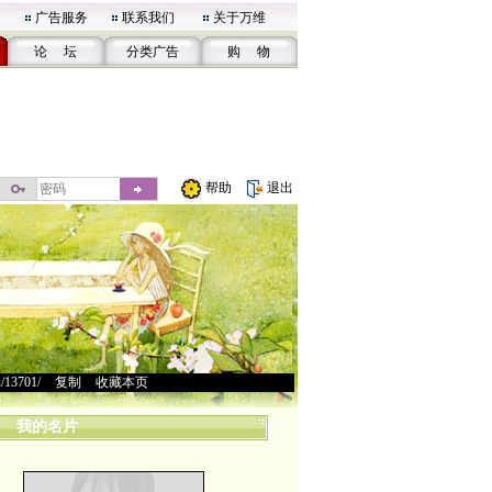
广告服务
联系我们
关于万维
论 坛
分类广告
购 物
帮助
退出
u/13701/
>
复制
>
收藏本页
我的名片