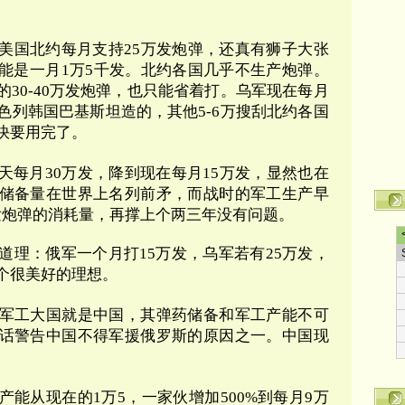
美国北约每月支持
25
万发炮弹，还真有狮子大张
能是一月
1
万
5
千发。北约各国几乎不生产炮弹。
的
30-40
万发炮弹，也只能省着打。乌军现在每月
色列韩国巴基斯坦造的，其他
5-6
万搜刮北约各国
快要用完了。
天每月
30
万发，降到现在每月
15
万发，显然也在
储备量在世界上名列前矛，而战时的军工生产早
发炮弹的消耗量，再撑上个两三年没有问题。
道理：俄军一个月打15万发，乌军若有25万发，
个很美好的理想。
军工大国就是中国，其弹药储备和军工产能不可
话警告中国不得军援俄罗斯的原因之一。中国现
产能从现在的
1
万
5
，一家伙增加
500%
到每月
9
万