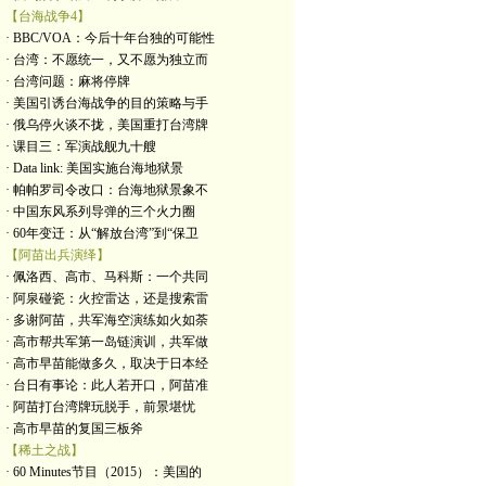
【台海战争4】
· BBC/VOA：今后十年台独的可能性
· 台湾：不愿统一，又不愿为独立而
· 台湾问题：麻将停牌
· 美国引诱台海战争的目的策略与手
· 俄乌停火谈不拢，美国重打台湾牌
· 课目三：军演战舰九十艘
· Data link: 美国实施台海地狱景
· 帕帕罗司令改口：台海地狱景象不
· 中国东风系列导弹的三个火力圈
· 60年变迁：从“解放台湾”到“保卫
【阿苗出兵演绎】
· 佩洛西、高市、马科斯：一个共同
· 阿泉碰瓷：火控雷达，还是搜索雷
· 多谢阿苗，共军海空演练如火如荼
· 高市帮共军第一岛链演训，共军做
· 高市早苗能做多久，取决于日本经
· 台日有事论：此人若开口，阿苗准
· 阿苗打台湾牌玩脱手，前景堪忧
· 高市早苗的复国三板斧
【稀土之战】
· 60 Minutes节目（2015）：美国的