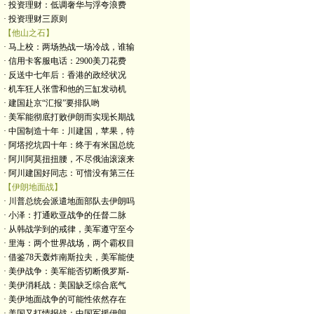
· 投资理财：低调奢华与浮夸浪费
· 投资理财三原则
【他山之石】
· 马上校：两场热战一场冷战，谁输
· 信用卡客服电话：2900美刀花费
· 反送中七年后：香港的政经状况
· 机车狂人张雪和他的三缸发动机
· 建国赴京“汇报”要排队哟
· 美军能彻底打败伊朗而实现长期战
· 中国制造十年：川建国，苹果，特
· 阿塔挖坑四十年：终于有米国总统
· 阿川阿莫扭扭腰，不尽俄油滚滚来
· 阿川建国好同志：可惜没有第三任
【伊朗地面战】
· 川普总统会派遣地面部队去伊朗吗
· 小泽：打通欧亚战争的任督二脉
· 从韩战学到的戒律，美军遵守至今
· 里海：两个世界战场，两个霸权目
· 借鉴78天轰炸南斯拉夫，美军能使
· 美伊战争：美军能否切断俄罗斯-
· 美伊消耗战：美国缺乏综合底气
· 美伊地面战争的可能性依然存在
· 美国又打情报战：中国军援伊朗