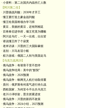
· 小资料：第二次国共内战伤亡人数
【阿川第二任】
· 川普级战列舰：2030年才开工
· 懂王要打造土豪金战列舰
· 懂王给美国将领办学习班
· 黄豆，美丽的黄豆，还有阿根廷
· 百将奉召进华府，懂王究竟为哪般
· 阿川走马灯，一天一出戏，出出皆
· 谁说懂王炸了个寂寞
· 老米访谈：川普的三大国际麻烦
· 送别：川马友谊小船
· 权力游戏：俄国二人转与美国走马
【乌克兰战局20】
· 俄乌战争：有谁骨子里不想停
· 俄乌战争结局：美中的“默契”
· 俄乌战争：2026预测
· 俄乌战争：蛛网无人机行动取得重
· 质问：俄罗斯有何底气进行持久战
· 西欧国家，为何至今不出兵乌克兰
· 老川小泽吵架，普京抓紧进攻
· 俄乌战争：川普的新四不政策
· 俄乌战争：2024小结，2025预测