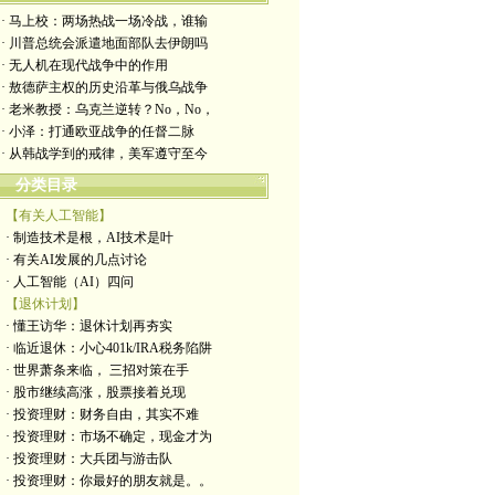
· 马上校：两场热战一场冷战，谁输
· 川普总统会派遣地面部队去伊朗吗
· 无人机在现代战争中的作用
· 敖德萨主权的历史沿革与俄乌战争
· 老米教授：乌克兰逆转？No，No，
· 小泽：打通欧亚战争的任督二脉
· 从韩战学到的戒律，美军遵守至今
分类目录
【有关人工智能】
· 制造技术是根，AI技术是叶
· 有关AI发展的几点讨论
· 人工智能（AI）四问
【退休计划】
· 懂王访华：退休计划再夯实
· 临近退休：小心401k/IRA税务陷阱
· 世界萧条来临， 三招对策在手
· 股市继续高涨，股票接着兑现
· 投资理财：财务自由，其实不难
· 投资理财：市场不确定，现金才为
· 投资理财：大兵团与游击队
· 投资理财：你最好的朋友就是。。