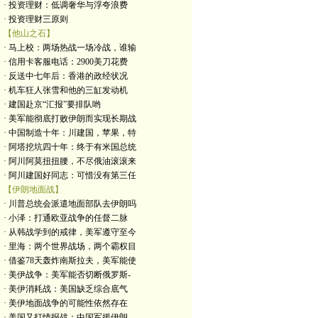
· 投资理财：低调奢华与浮夸浪费
· 投资理财三原则
【他山之石】
· 马上校：两场热战一场冷战，谁输
· 信用卡客服电话：2900美刀花费
· 反送中七年后：香港的政经状况
· 机车狂人张雪和他的三缸发动机
· 建国赴京“汇报”要排队哟
· 美军能彻底打败伊朗而实现长期战
· 中国制造十年：川建国，苹果，特
· 阿塔挖坑四十年：终于有米国总统
· 阿川阿莫扭扭腰，不尽俄油滚滚来
· 阿川建国好同志：可惜没有第三任
【伊朗地面战】
· 川普总统会派遣地面部队去伊朗吗
· 小泽：打通欧亚战争的任督二脉
· 从韩战学到的戒律，美军遵守至今
· 里海：两个世界战场，两个霸权目
· 借鉴78天轰炸南斯拉夫，美军能使
· 美伊战争：美军能否切断俄罗斯-
· 美伊消耗战：美国缺乏综合底气
· 美伊地面战争的可能性依然存在
· 美国又打情报战：中国军援伊朗