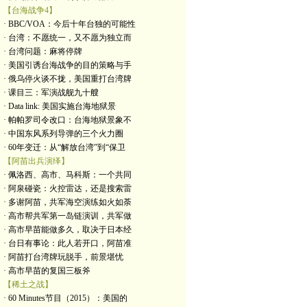
【台海战争4】
· BBC/VOA：今后十年台独的可能性
· 台湾：不愿统一，又不愿为独立而
· 台湾问题：麻将停牌
· 美国引诱台海战争的目的策略与手
· 俄乌停火谈不拢，美国重打台湾牌
· 课目三：军演战舰九十艘
· Data link: 美国实施台海地狱景
· 帕帕罗司令改口：台海地狱景象不
· 中国东风系列导弹的三个火力圈
· 60年变迁：从“解放台湾”到“保卫
【阿苗出兵演绎】
· 佩洛西、高市、马科斯：一个共同
· 阿泉碰瓷：火控雷达，还是搜索雷
· 多谢阿苗，共军海空演练如火如荼
· 高市帮共军第一岛链演训，共军做
· 高市早苗能做多久，取决于日本经
· 台日有事论：此人若开口，阿苗准
· 阿苗打台湾牌玩脱手，前景堪忧
· 高市早苗的复国三板斧
【稀土之战】
· 60 Minutes节目（2015）：美国的