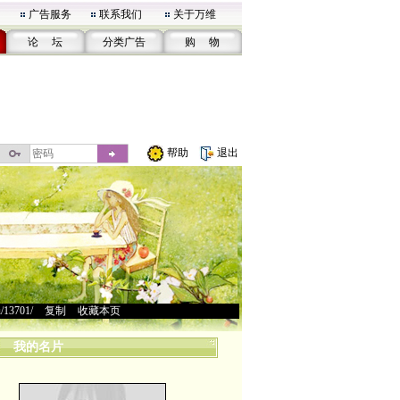
广告服务
联系我们
关于万维
论 坛
分类广告
购 物
帮助
退出
u/13701/
>
复制
>
收藏本页
我的名片