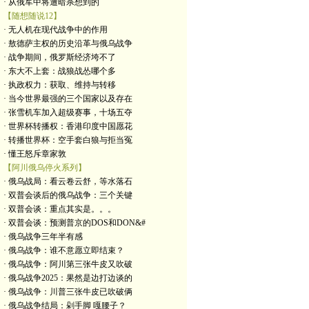
· 从俄军中将遭暗杀想到的
【随想随说12】
· 无人机在现代战争中的作用
· 敖德萨主权的历史沿革与俄乌战争
· 战争期间，俄罗斯经济垮不了
· 东大不上套：战狼战怂哪个多
· 执政权力：获取、维持与转移
· 当今世界最强的三个国家以及存在
· 张雪机车加入超级赛事，十场五夺
· 世界杯转播权：香港印度中国愿花
· 转播世界杯：空手套白狼与拒当冤
· 懂王怒斥章家敦
【阿川俄乌停火系列】
· 俄乌战局：看云卷云舒，等水落石
· 双普会谈后的俄乌战争：三个关键
· 双普会谈：重点其实是。。。
· 双普会谈：预测普京的DOS和DON&#
· 俄乌战争三年半有感
· 俄乌战争：谁不意愿立即结束？
· 俄乌战争：阿川第三张牛皮又吹破
· 俄乌战争2025：果然是边打边谈的
· 俄乌战争：川普三张牛皮已吹破俩
· 俄乌战争结局：剁手脚 嘎腰子？