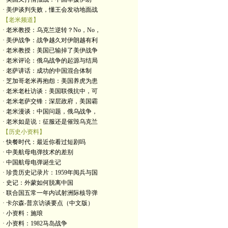
· 美伊谈判失败，懂王会发动地面战
【老米频道】
· 老米教授：乌克兰逆转？No，No，
· 美伊战争：战争越久对伊朗越有利
· 老米教授：美国已输掉了美伊战争
· 老米评论：俄乌战争的起源与结局
· 老萨讲话：成功的中国混合体制
· 芝加哥老米再抱怨：美国养虎为患
· 老米老杜访谈：美国联俄抗中，可
· 老米老萨交锋：深层政府，美国霸
· 老米漫谈：中国问题，俄乌战争，
· 老米如是说：征服还是催毁乌克兰
【历史小资料】
· 快餐时代：最近你看过短剧吗
· 中美航母电弹技术的差别
· 中国航母电弹诞生记
· 珍贵历史记录片：1959年阅兵与国
· 史记：外蒙如何脱离中国
· 联合国五常一年内试射洲际核导弹
· 卡尔森-普京访谈要点（中文版）
· 小资料：施琅
· 小资料：1982马岛战争