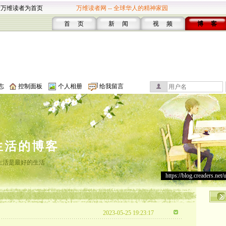
设万维读者为首页
万维读者网 -- 全球华人的精神家园
首 页
新 闻
视 频
博 客
志
控制面板
个人相册
给我留言
生活的博客
生活是最好的生活
https://blog.creaders.net/
2023-05-25 19:23:17