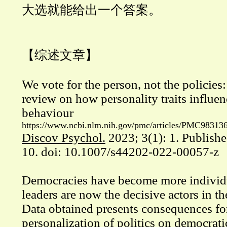
大选就能给出一个答案。
【综述文章】
We vote for the person, not the policies:
review on how personality traits influe
behaviour
https://www.ncbi.nlm.nih.gov/pmc/articles/PMC98313
Discov Psychol.
2023; 3(1): 1. Publish
10. doi:
10.1007/s44202-022-00057-z
Democracies have become more individu
leaders are now the decisive actors in th
Data obtained presents consequences fo
personalization of politics on democrati