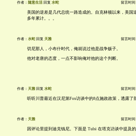
作者：
随意生活
回复
水蛇
留言时间：20
美国的逆差是几代总统一路造成的。自克林顿以来，美国逆
多年累计。。。
作者：
水蛇
回复
天雅
留言时间：20
切尼那人，小布什时代，俺就说过他是战争贩子。
他对老唐的态度，一点不影响俺对他的这个判断。
作者：
天雅
回复
水蛇
留言时间：20
听听川普最近在汉尼第Fox访谈中的8点施政政策，透露了
作者：
天雅
留言时间：20
因评论里提到迪克钱尼。下面是 Tulsi 在塔克访谈中提及