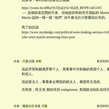
启泰博，有时间的话看这些视频
https://youtu.be/a98q1SUDyqQ?si=hQ28_BFfPEvsEGW5
---- 這個頻道定閱的不多。但他說的和前些天我貼的 Martin A
Martin 說的一模一樣 "他們" 決不會允許川普重回白宮的。
馬丁的訪談
https://www.zerohedge.com/political/were-looking-serious-civil
who-wins-martin-armstrong-fears-post
作者：
天雅
回复
水蛇
留言时间：20
说起拜登制裁俄罗斯个人，再看看中共制裁的美国个人，都
和党人。
说起犹太人，看看参众两院的犹太人，都是民主党的。
共和党，民主党 都在经历 realignment, 美国政治站队在经历 re
作者：
随意生活
回复
天雅
留言时间：20