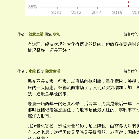
作者：
随意生活
回复
水蛇
留言时间：20
有道理。经济状况的变化有历史的延续。但政客在竞选时
情况是好，还是不好？
作者：
水蛇
回复
随意生活
留言时间：20
民众不是专家，行家。老唐搞的低利率，量化宽松，关税
胀的一大隐患。钱都流向市场了，人们购买力增加，加上
缺，通胀是早晚的事。
老唐开始两年干的还真不错，后两年，尤其是最后一年，
那时就惦记着连选连任，而股市是他最关注的。零利率下
都涌入股市。
几次量化宽松，造成大量印钞，加上降税，白宫多人对老
有人劝老唐，这样国债是早晚是要爆雷的。老唐说：国债
经不是我了。