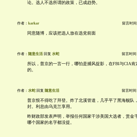
论。选人不选所谓的政策，已成趋势。
作者：
karkar
留言时间：20
同意随博，应该把选人放在选党前面
作者：
随意生活
回复
水蛇
留言时间：20
所以，普京的一言一行，哪怕是捕风捉影，在FBI与CIA
的。
作者：
水蛇
回复
随意生活
留言时间：20
普京恨不得吃了拜登。炸了北溪管道，几乎平了黑海舰队
封。利息由乌克兰享用。
昨财政部发表声明，举报任何国家干涉美国大选者，赏金
哪个国家的名字都没提。