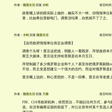
作者：
随意生活
回复
水蛇
留言时间：20
政客嘴上讲的跟实际上做的，确实不大一样。但情报单位
查，比如希拉里邮电门。调查没结果，自然就不了了之。
作者：
水蛇
回复
随意生活
留言时间：20
【这些政府情报单位肯定会调查】
调查个头呀！普京这把戏，明眼人一看既穿。拜登政府本
斯五大媒体。普京说支持哈里斯是在本月五日。
拜登制裁了多少俄罗斯企业和个人？甚至你把俄罗斯剔除sw
不信，民主党是想建立一个强大的北约。而这对俄罗斯是
普京嘴上说的，和心里想的，不是一回事。普京在等老唐
作者：
随意生活
回复
天雅
留言时间：20
FBI、CIA等政府机构，依照宪法，不能以任何方式，参
选。在没有确凿证据的前提下，对公众宣布对某个竞选人