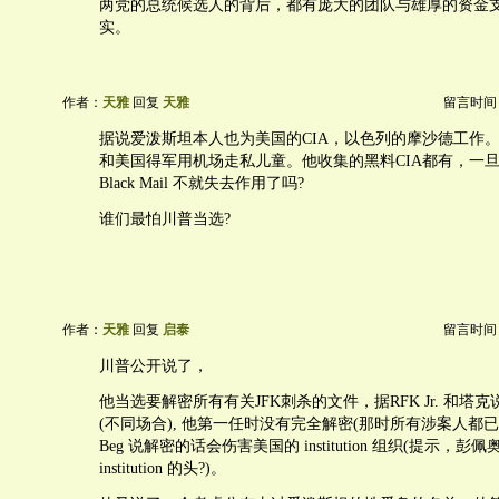
两党的总统候选人的背后，都有庞大的团队与雄厚的资金
实。
作者：
天雅
回复
天雅
留言时间：20
据说爱泼斯坦本人也为美国的CIA，以色列的摩沙德工作。
和美国得军用机场走私儿童。他收集的黑料CIA都有，一旦爆
Black Mail 不就失去作用了吗?
谁们最怕川普当选?
作者：
天雅
回复
启泰
留言时间：20
川普公开说了，
他当选要解密所有有关JFK刺杀的文件，据RFK Jr. 和塔
(不同场合), 他第一任时没有完全解密(那时所有涉案人都
Beg 说解密的话会伤害美国的 institution 组织(提示，彭
institution 的头?)。