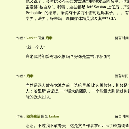
他又说了，会考虑公布去过爱泼斯坦的性爱岛的名单。他
案发酵"被自杀"。我猜，这些都是 Jeff Session 上任后
Pedophiles 的结果。据说有十多万个密封起诉案子。。
学界，法界，好来坞，新闻媒体精英涉及其中? CIA
作者：
karkar
回复
启泰
留言时间：20
“就一个人”
唐老鸭特朗普有那么惨吗？好像是堂吉诃德似的
作者：
启泰
留言时间：20
当然是选人放在党派之前！选哈里斯 比选川普好，川普是
人；哈里斯 身后是一个强大的团队，一个能量大到超过你
能的强大团队。
作者：
随意生活
回复
karkar
留言时间：20
谢谢。不过我不敢专美，这是文章作者在review了65篇调