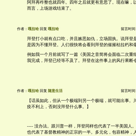
阿拜再咋整也就四年。四年之后就更有意思了。现在嘛，
而言，上场游戏结束了。
作者：
嘎拉哈
回复
嘎拉哈
留言时间：20
拜登打小就有点口吃，并且嫉恶如仇，立场固执。说拜登
是因为不懂拜登。人们很快将会看到拜登的催摧枯拉朽和
例如我一个月前就写了一篇《美国之音简将会面临二次重
我完成，拜登已经等不及了。拜登在这件事上的风行果断
作者：
嘎拉哈
回复
随意生活
留言时间：20
【话虽如此，但从一个极端到另一个极端，就可能出事。
疫不利上，否则没拜登什么事。】
---- 没办法。跟川普一样，拜登同样也代表了一半美国人
也代表了基督教精神的正宗的一半。多元化，包容精神，