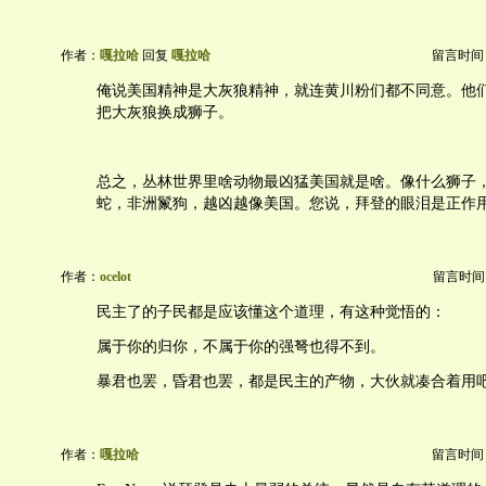
作者：
嘎拉哈
回复
嘎拉哈
留言时间：20
俺说美国精神是大灰狼精神，就连黄川粉们都不同意。他
把大灰狼换成狮子。
总之，丛林世界里啥动物最凶猛美国就是啥。像什么狮子
蛇，非洲鬣狗，越凶越像美国。您说，拜登的眼泪是正作
作者：
ocelot
留言时间：20
民主了的子民都是应该懂这个道理，有这种觉悟的：
属于你的归你，不属于你的强弩也得不到。
暴君也罢，昏君也罢，都是民主的产物，大伙就凑合着用
作者：
嘎拉哈
留言时间：20