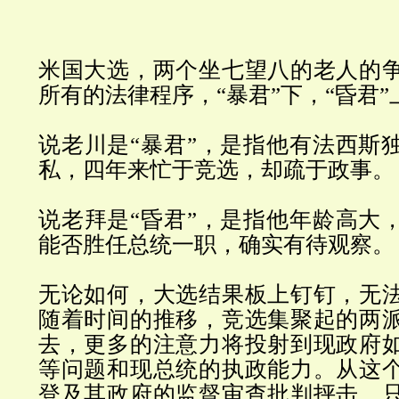
米国大选，两个坐七望八的老人的
所有的法律程序，
“
暴君
”
下，
“
昏君
”
说老川是
“
暴君
”
，是指他有法西斯
私，四年来忙于竞选，却疏于政事。
说老拜是
“
昏君
”
，是指他年龄高大
能否胜任总统一职，确实有待观察。
无论如何，大选结果板上钉钉，无
随着时间的推移，竞选集聚起的两
去，更多的注意力将投射到现政府
等问题和现总统的执政能力。从这
登及其政府的监督审查批判抨击，