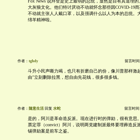
Fox News 说拜登是史上最弱的总统，显然是自有其道理
大灰狼文化。他们特讨厌动不动就怀念那些因COVID-19
不动就主张人人戴口罩，以及强调什么以人为本的总统。
绵羊精神啦。
作者：
tghdy
留言时间：20
斗升小民声嘶力竭，也只有折磨自己的份，像川普那样激起
由”立刻删除拉黑，想自由先花钱，很多很多钱。
作者：
随意生活
回复
水蛇
留言时间：20
是的，阿川是革命造反派。现在进行时的弹劾，很有意思
票定罪（convict）阿川，说明两党建制派最终要埋葬造反派
锡弹劾案是前车之鉴。