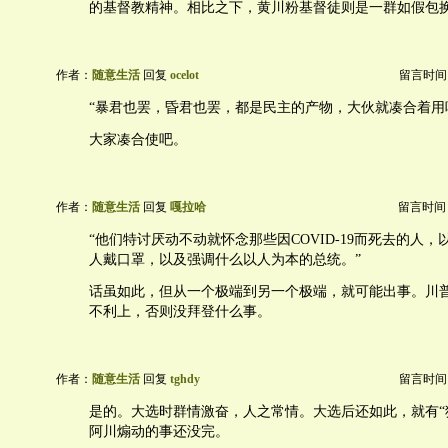
的基督教精神。相比之下，黄川粉基督徒则是一群如假包
作者：
随意生活
回复
ocelot
留言时间：20
“暴君也罢，昏君也罢，都是民主的产物，大伙就凑合着用
大家凑合使吧。
作者：
随意生活
回复
嘎拉哈
留言时间：20
“他们特讨厌动不动就怀念那些因COVID-19而死去的人
人戴口罩，以及强调什么以人为本的总统。”
话虽如此，但从一个极端到另一个极端，就可能出事。川
不利上，否则没拜登什么事。
作者：
随意生活
回复
tghdy
留言时间：20
是的。大选时群情激奋，人之常情。大选后还如此，就有“
阿川煽动的事还没完。