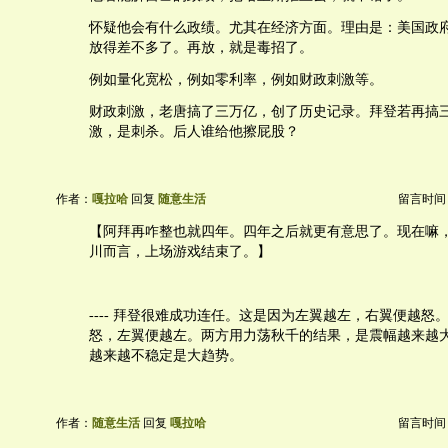
怀疑他会有什么政绩。尤其在经济方面。理由是：美国政
放得差不多了。再放，就是毒招了。
例如量化宽松，例如零利率，例如财政刺激等。
财政刺激，老唐搞了三万亿，创了历史记录。拜登若再搞
激，是刺杀。后人谁给他擦屁股？
作者：
嘎拉哈
回复
随意生活
留言时间：20
【阿拜再咋整也就四年。四年之后就更有意思了。现在嘛
川而言，上场游戏结束了。】
---- 拜登很难成功连任。这是因为左翼越左，右翼便越怒
怒，左翼便越左。两方用力荡秋千的结果，是震幅越来越
越来越不稳定是大趋势。
作者：
随意生活
回复
嘎拉哈
留言时间：20