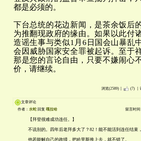
都是必须的。
下台总统的花边新闻，是茶余饭后
为推翻现政府的缘由。如果以此付
造谣生事与类似
1
月
6
日国会山暴乱
会因威胁国家安全罪被起诉。至于
那是您的言论自由，只要不嫌闹心
价，请继续。
浏览(2589)
(7)
文章评论
作者：
水蛇
回复
嘎拉哈
留言时间：20
【拜登很难成功连任。】
不说别的。四年后老拜多大了？82！能不能活到连任结束
他若能解自己的政绩，把哈里斯推上去，就不错了。