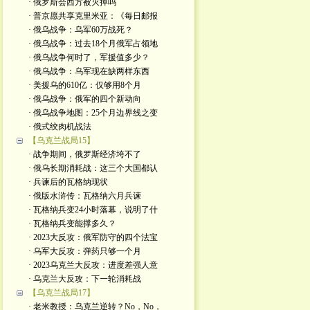
· 俄罗斯会西方被灭掉吗
· 普京愿共享克里米亚：《每日邮报
· 俄乌战争：乌军60万战死？
· 俄乌战争：过去18个月俄军占领地
· 俄乌战争何时了，军援值多少？
· 俄乌战争：乌军现在缺两样东西
· 美援乌的610亿：仅够用8个月
· 俄乌战争：俄军的四个新动向
· 俄乌战争地图：25个月边界线之变
· 俄式绞肉机战法
【乌克兰战局15】
· 战争期间，俄罗斯经济垮不了
· 俄乌长期消耗战：这三个大国都认
· 兵谏后的瓦格纳现状
· 俄版水浒传：瓦格纳六月兵谏
· 瓦格纳兵变24小时落幕，说明了什
· 瓦格纳兵变能撑多久？
· 2023大反攻：俄军防守的四个法宝
· 乌军大反攻：弹药只够一个月
· 2023乌克兰大反攻：进度差强人意
· 乌克兰大反攻：下一轮消耗战
【乌克兰战局17】
· 老米教授：乌克兰逆转？No，No，