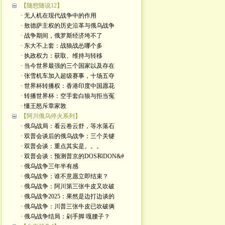
【随想随说12】
· 无人机在现代战争中的作用
· 敖德萨主权的历史沿革与俄乌战争
· 战争期间，俄罗斯经济垮不了
· 东大不上套：战狼战怂哪个多
· 执政权力：获取、维持与转移
· 当今世界最强的三个国家以及存在
· 张雪机车加入超级赛事，十场五夺
· 世界杯转播权：香港印度中国愿花
· 转播世界杯：空手套白狼与拒当冤
· 懂王怒斥章家敦
【阿川俄乌停火系列】
· 俄乌战局：看云卷云舒，等水落石
· 双普会谈后的俄乌战争：三个关键
· 双普会谈：重点其实是。。。
· 双普会谈：预测普京的DOS和DON&#
· 俄乌战争三年半有感
· 俄乌战争：谁不意愿立即结束？
· 俄乌战争：阿川第三张牛皮又吹破
· 俄乌战争2025：果然是边打边谈的
· 俄乌战争：川普三张牛皮已吹破俩
· 俄乌战争结局：剁手脚 嘎腰子？