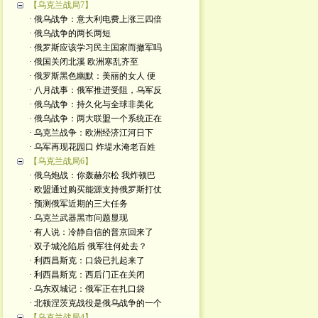
【乌克兰战局7】
· 俄乌战争：意大利电费上涨三四倍
· 俄乌战争的两长两短
· 俄罗斯应该学习民主国家而撤军吗
· 俄国关闭北溪 欧洲寒乱齐至
· 俄罗斯黑色幽默：美丽的女人 便
· 八月战事：俄军推进受阻，乌军反
· 俄乌战争：持久化与全球非美化
· 俄乌战争：两大联盟一个系统正在
· 乌克兰战争：欧洲经济江河日下
· 乌军再现花园口 炸堤水淹老百姓
【乌克兰战局6】
· 俄乌炮战：你轰赫尔松 我炸顿巴
· 欧盟通过购买能源支持俄罗斯打仗
· 预测俄军近期的三大任务
· 乌克兰武器黑市问题显现
· 有人说：冷静自信的普京回来了
· 双子城沦陷后 俄军往何处去？
· 利西昌斯克：口袋已扎起来了
· 利西昌斯克：西后门正在关闭
· 乌东双城记：俄军正在扎口袋
· 北顿涅茨克战役是俄乌战争的一个
【乌克兰战局4】