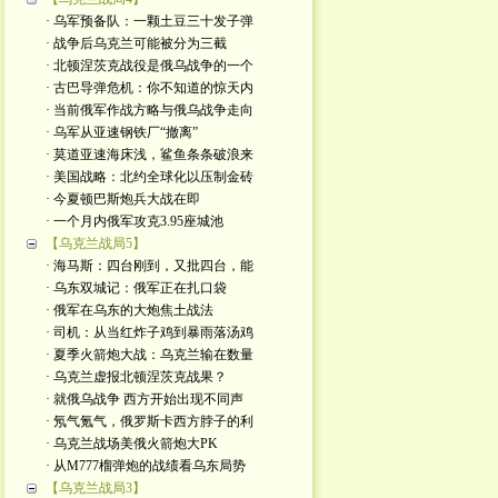
· 乌军预备队：一颗土豆三十发子弹
· 战争后乌克兰可能被分为三截
· 北顿涅茨克战役是俄乌战争的一个
· 古巴导弹危机：你不知道的惊天内
· 当前俄军作战方略与俄乌战争走向
· 乌军从亚速钢铁厂“撤离”
· 莫道亚速海床浅，鲨鱼条条破浪来
· 美国战略：北约全球化以压制金砖
· 今夏顿巴斯炮兵大战在即
· 一个月内俄军攻克3.95座城池
【乌克兰战局5】
· 海马斯：四台刚到，又批四台，能
· 乌东双城记：俄军正在扎口袋
· 俄军在乌东的大炮焦土战法
· 司机：从当红炸子鸡到暴雨落汤鸡
· 夏季火箭炮大战：乌克兰输在数量
· 乌克兰虚报北顿涅茨克战果？
· 就俄乌战争 西方开始出现不同声
· 氖气氪气，俄罗斯卡西方脖子的利
· 乌克兰战场美俄火箭炮大PK
· 从M777榴弹炮的战绩看乌东局势
【乌克兰战局3】