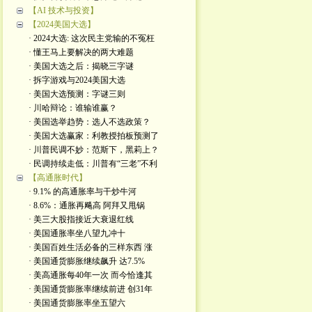
【AI 技术与投资】
【2024美国大选】
· 2024大选: 这次民主党输的不冤枉
· 懂王马上要解决的两大难题
· 美国大选之后：揭晓三字谜
· 拆字游戏与2024美国大选
· 美国大选预测：字谜三则
· 川哈辩论：谁输谁赢？
· 美国选举趋势：选人不选政策？
· 美国大选赢家：利教授拍板预测了
· 川普民调不妙：范斯下，黑莉上？
· 民调持续走低：川普有“三老”不利
【高通胀时代】
· 9.1% 的高通胀率与干炒牛河
· 8.6%：通胀再飚高 阿拜又甩锅
· 美三大股指接近大衰退红线
· 美国通胀率坐八望九冲十
· 美国百姓生活必备的三样东西 涨
· 美国通货膨胀继续飙升 达7.5%
· 美高通胀每40年一次 而今恰逢其
· 美国通货膨胀率继续前进 创31年
· 美国通货膨胀率坐五望六