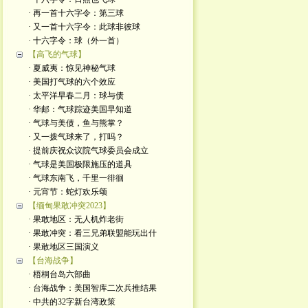
· 再一首十六字令：第三球
· 又一首十六字令：此球非彼球
· 十六字令：球（外一首）
【高飞的气球】
· 夏威夷：惊见神秘气球
· 美国打气球的六个效应
· 太平洋早春二月：球与债
· 华邮：气球踪迹美国早知道
· 气球与美债，鱼与熊掌？
· 又一拨气球来了，打吗？
· 提前庆祝众议院气球委员会成立
· 气球是美国极限施压的道具
· 气球东南飞，千里一徘徊
· 元宵节：蛇灯欢乐颂
【缅甸果敢冲突2023】
· 果敢地区：无人机炸老街
· 果敢冲突：看三兄弟联盟能玩出什
· 果敢地区三国演义
【台海战争】
· 梧桐台岛六部曲
· 台海战争：美国智库二次兵推结果
· 中共的32字新台湾政策