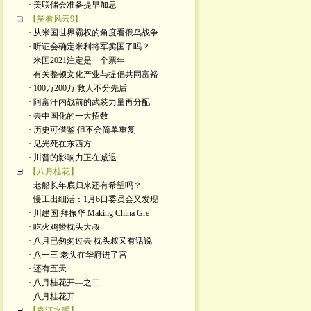
· 美联储会准备提早加息
【笑看风云9】
· 从米国世界霸权的角度看俄乌战争
· 听证会确定米利将军卖国了吗？
· 米国2021注定是一个票年
· 有关整顿文化产业与提倡共同富裕
· 100万200万 救人不分先后
· 阿富汗内战前的武装力量再分配
· 去中国化的一大招数
· 历史可借鉴 但不会简单重复
· 见光死在东西方
· 川普的影响力正在减退
【八月桂花】
· 老船长年底归来还有希望吗？
· 慢工出细活：1月6日委员会又发现
· 川建国 拜振华 Making China Gre
· 吃火鸡赞枕头大叔
· 八月已匆匆过去 枕头叔又有话说
· 八一三 老头在华府进了宫
· 还有五天
· 八月桂花开—之二
· 八月桂花开
【春江水暖】