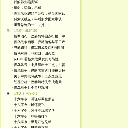
· 我的养生燕麦粥
· 革命，运动，示威
· 克里米亚2014年公投：多少国家认
· 科索沃独立30年后多少国家承认
· 川普总统的一生，是。。。
【乌克兰战局10】
· 俄军动态：巴赫姆特围点打援，中
· 俄乌战争启示：弹药储备与军工产
· 巴赫姆特：俄军形成反C状包围圈
· 俄乌对峙：花园口，四久歌
· 从GDP看核大战爆发的可能性
· 俄乌风云：中共释出十二点，川普
· 俄乌战争：侵略者该灭且能被灭掉
· 关于中共俄乌战争十二点之我见
· 战况分析：巴赫姆特失守成定局
· 俄乌战争11个月战况图
【球之十六字令】
· 十六字令：谍证球调查报告
· 十六字令：球还要飞
· 十六字令：阿拜不玩球了？
· 十六字令：球接着打？
· 十六字令：黑龙江也见球
· 十六字令：日照也飞球