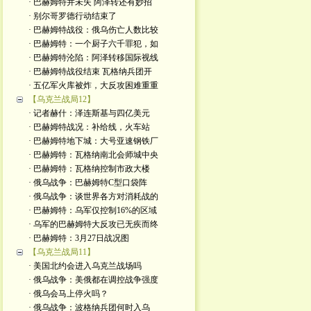
· 巴赫姆特并未失 阿泽转还有妙招
· 别尔哥罗德行动结束了
· 巴赫姆特战役：俄乌伤亡人数比较
· 巴赫姆特：一个厨子六千罪犯，如
· 巴赫姆特沦陷：阿泽转移国际视线
· 巴赫姆特战役结束 瓦格纳兵团开
· 五亿军火库被炸，大反攻困难重重
【乌克兰战局12】
· 记者赫什：泽连斯基与四亿美元
· 巴赫姆特战况：补给线，火车站
· 巴赫姆特地下城：大号亚速钢铁厂
· 巴赫姆特：瓦格纳南北会师城中央
· 巴赫姆特：瓦格纳控制市政大楼
· 俄乌战争：巴赫姆特C型口袋阵
· 俄乌战争：谈世界各方对消耗战的
· 巴赫姆特：乌军仅控制16%的区域
· 乌军的巴赫姆特大反攻已无疾而终
· 巴赫姆特：3月27日战况图
【乌克兰战局11】
· 美国北约会进入乌克兰战场吗
· 俄乌战争：美俄都在调控战争强度
· 俄乌会马上停火吗？
· 俄乌战争：波格纳兵团何时入乌