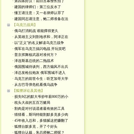
· 第四条好汉：前白宫幕僚长招了
· 建国的律师们：第三位反水了
· 懂王请注意：又一名律师认罪了
· 建国同志请注意，鲍二师准备在法
【乌克兰战局】
· 俄乌打消耗战 谁能撑得更久
· 从英雄主义到割地求和，阿泽正在
· 以“正义”的名义解读乌克兰战争
· 俄军在乌克兰搞闪电战 开玩笑吧
· 普京挥舞核武器对准何方？
· 泽连斯基总统的二拖战术
· 俄国围城待谈判，西方煽风不出兵
· 泽总发枪拉炮灰 俄军围城不进入
· 乌克兰的前世今生：听芝加哥大学
· 从古巴导弹危机看俄乌战争
【狐狸诉讼及其他】
· 损失8亿的默大爷炒年薪800万的小
· 枕头大叔的五百万赌局
· 割肉是对付说谎者最有效的工具
· 猜猜看，斯玛特能割默多克多少肉
· 45年收入总和，多猫腻这把赚翻了
· 狐狸台默多克，开了个好头
· 狐狸台认栽，朱总师鲍二师呢？