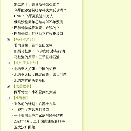
· 豹二来了，去莫斯科怎么走？
· 乌军能够复制哈尔科夫大反攻吗？
· CNN：乌军死伤近62万人
· 俄乌沙盘周年总结与2023年预测
· 巴赫姆特战役重要，谁说的？
· 巴赫姆特：瓦格纳正在收拢袋口
【马杜罗游记】
· 委内瑞拉：百年金山乞丐
· 抓捕马杜罗：150架战机参与行动
· 马杜洛的原罪：三千亿桶石油
【北约亚太扩张】
· 北约亚太扩张：中国的短板
· 北约亚太版：既定政策，四大问题
· 北约东扩的历史基因
【成语故事】
· 两军对垒：小不忍则乱大谋
【小资料】
· 退休前的计划：八部十六掌
· 小资料：东风系列导弹
· 一个美国上中产家庭的经济结构
· 2023年4月：二十国家通货膨胀率
· 五大汉奸回顾