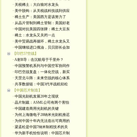
· 关税稀土：大白狼对水龙头
· 美中脱钩：从关税战科技战到供应
· 稀土生产：美国西方是该努力了
· 从晶片管制到稀土管制：美国好老
· 中国对抗美国四张牌：稀土大豆东
· 稀土：水龙头又关闭一点
· 美中贸易战再循环，稀土水龙头又
· 中国继续进口俄油，贝贝部长会加
【印巴57空战】
· A射B导：击沉航母于千里外？
· 中国预警机系列与中国空军协同作
· 印巴空战复盘：一体化空战，新买
· 天罡北斗阵：未来空战的核心体系
· 共享数据链：中国3代半战机轻松
【中国芯片制造】
· 中国光刻机发展20年之现状
· 晶片制裁：ASML公司有两个害怕
· 中国建造商用光刻机的关键
· 为何上海微电子28纳米光刻机推迟
· 为何中国十年内无法造出可商用的
· 梁孟松是中国7纳米制程技术的关
· 华为新手机恰恰说明：中国芯片制