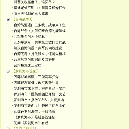
· 川普关税赢麻了，谁买单？
· 莫迪老仙不明白：川普关税专打金
· 懂王关税战的三大成果
【台海战争3】
· 台湾能源进口三条线，战争来了怎
· 台海战争：如何切断台湾的能源线
· 共军攻台的六个指标
· 2024军演A： 共军第二波打击的战
· 解决台湾问题：共军的四线建设
· 台湾问题：是先独立，还是先梧桐
· 台湾独立的四部曲及其难度
· 台湾独立之三定律
【罗刹海市现象】
· 刀郎18城巡演，三架马车狂奔
· 刀郎巡演爆棚，政府因势利导
· 罗刹海市未下市，好声音已不发声
· 罗刹海市：医药整顿已开始，文艺
· 罗刹海市：播放335亿，央视捧场
· 罗刹海市走向：让赖民主胡自由们
· 官媒评罗刹海市：一股清流
· 《罗刹海市》是社会洗涤剂
· 初闻《罗刹海市》有感
【乌克兰战局2】