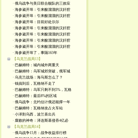
· 俄乌战争与美日联合舰队的三效应
· 海参崴开埠：引来酸溜溜的汉奸腔
· 海参崴开埠：引来酸溜溜的汉奸腔
· 海参崴开埠：目前好处尔尔
· 海参崴开埠：引来酸溜溜的汉奸腔
· 海参崴开埠：引来酸溜溜的汉奸腔
· 海参崴开埠：引来酸溜溜的汉奸腔
· 海参崴开埠：引来酸溜溜的汉奸腔
· 海参崴开埠了，事隔163年
【乌克兰战局13】
· 巴赫姆特：城内城外两重天
· 巴赫姆特：乌军城郊突破，俄军城
· 乌克兰战场：海马斯怎么了？
· 钱搞到后，瓦格纳不走了
· 巴赫姆特：乌军只剩不到5%，瓦格
· 巴赫姆特：最后8%的区域
· 俄乌战争：北约估计俄还能撑一年
· 巴赫姆特：瓦格纳攻占火车站
· 小泽割乌西，波兰喜出兵
· 腐败的神奇：泽连斯基侵吞4亿必
【乌克兰战局14】
· 俄乌战争15月：战争收益排行榜