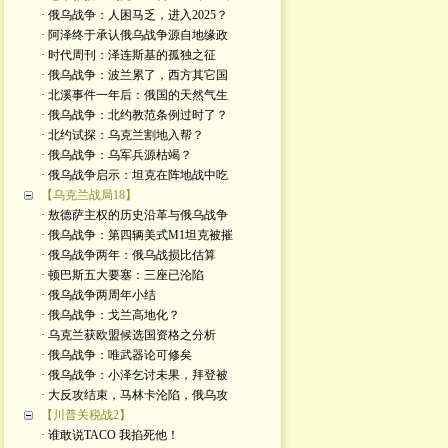
· 俄乌战争：人困马乏，进入2025？
· 阿泽终于承认俄乌战争源自地缘政
· 时代周刊：泽连斯基的孤独之征
· 俄乌战争：波兰累了，西方其它国
· 北溪事件一年后：俄国的天然气生
· 俄乌战争：北约教范条例过时了？
· 北约试探：乌克兰割地入帮？
· 俄乌战争：乌军兵源枯竭？
· 俄乌战争启示：坦克在阵地战中吃
【乌克兰战局18】
· 敖德萨主权的历史沿革与俄乌战争
· 俄乌战争：第四辆美式M1坦克被摧
· 俄乌战争两年：俄乌战损比估算
· 顿巴斯五大要塞：三座已沦陷
· 俄乌战争两周年小结
· 俄乌战争：戈兰高地化？
· 乌克兰获欧盟候选国资格之分析
· 俄乌战争：唯武器论可修矣
· 俄乌战争：小泽乞讨未果，拜登被
· 大反攻结束，马林卡沦陷，俄乌攻
【川普关税战2】
· 谁敢说TACO 我掐死他！