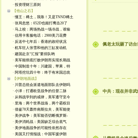
· 投资理财三原则
【他山之石】
· 懂王：稀土，我靠！又是TNND稀土
· 张局忽悠：052D也能打鹰击20了
· 马上校：两场热战一场冷战，谁输
· 信用卡客服电话：2900美刀花费
· 反送中七年后：香港的政经状况
佩老太玩砸了访台
· 机车狂人张雪和他的三缸发动机
· 建国赴京“汇报”要排队哟
· 美军能彻底打败伊朗而实现长期战
· 中国制造十年：川建国，苹果，特
· 阿塔挖坑四十年：终于有米国总统
【伊朗地面战】
· 川普总统会派遣地面部队去伊朗吗
· 小泽：打通欧亚战争的任督二脉
中共：现在并非武
· 从韩战学到的戒律，美军遵守至今
· 里海：两个世界战场，两个霸权目
· 借鉴78天轰炸南斯拉夫，美军能使
· 美伊战争：美军能否切断俄罗斯-
· 美伊消耗战：美国缺乏综合底气
· 美伊地面战争的可能性依然存在
· 美国又打情报战：中国军援伊朗