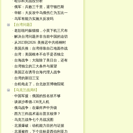
· 哈尔科夫战役分析
· 俄军：兵败三千里，退守顿巴斯
· 华邮：大反攻中乌俄伤亡为五比一
· 乌军有能力实施大反攻吗
【台湾问题】
· 老彭纽约躲猫猫，小英下机三尺布
· 解决台湾问题并非当前中国的迫切
· 从2023到2026: 美推迟中共梧桐时
· 美国兵推：台湾得靠自己地面作战
· 台湾：美国根本不在乎是否独立
· 台海战争：大陆除了美日台，还有
· 台湾独立的三大条件与展望
· 美国正在诱导台海代理人战争
· 台湾的新旧三宝
· 台机电走了，台北故宫博物院呢
【乌克兰战局8】
· 中国军援：俄国的投名状不够
· 谈谈沙希德-136无人机
· 俄乌战争：在爆炸声中升级
· 西方三炸战术逼出普京核弹？
· 乌克兰战争七个月战况图
· 北溪爆破：动机能力目的与证据
· 北溪被炸，下个目标是西伯利亚力