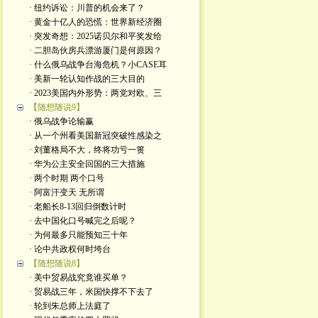
· 纽约诉讼：川普的机会来了？
· 黄金十亿人的恐慌：世界新经济圈
· 突发奇想：2025诺贝尔和平奖发给
· 二胆岛伙房兵漂游厦门是何原因？
· 什么俄乌战争台海危机？小CASE耳
· 美新一轮认知作战的三大目的
· 2023美国内外形势：两党对欧、三
【随想随说9】
· 俄乌战争论输赢
· 从一个州看美国新冠突破性感染之
· 刘董格局不大，终将功亏一篑
· 华为公主安全回国的三大措施
· 两个时期 两个口号
· 阿富汗变天 无所谓
· 老船长8-13回归倒数计时
· 去中国化口号喊完之后呢？
· 为何最多只能预知三十年
· 论中共政权何时垮台
【随想随说8】
· 美中贸易战究竟谁买单？
· 贸易战三年，米国快撑不下去了
· 轮到朱总师上法庭了