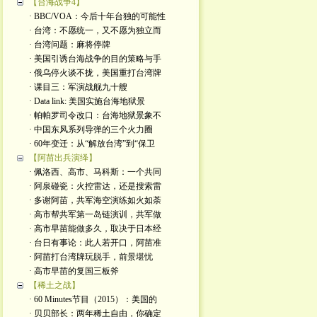
【台海战争4】
· BBC/VOA：今后十年台独的可能性
· 台湾：不愿统一，又不愿为独立而
· 台湾问题：麻将停牌
· 美国引诱台海战争的目的策略与手
· 俄乌停火谈不拢，美国重打台湾牌
· 课目三：军演战舰九十艘
· Data link: 美国实施台海地狱景
· 帕帕罗司令改口：台海地狱景象不
· 中国东风系列导弹的三个火力圈
· 60年变迁：从“解放台湾”到“保卫
【阿苗出兵演绎】
· 佩洛西、高市、马科斯：一个共同
· 阿泉碰瓷：火控雷达，还是搜索雷
· 多谢阿苗，共军海空演练如火如荼
· 高市帮共军第一岛链演训，共军做
· 高市早苗能做多久，取决于日本经
· 台日有事论：此人若开口，阿苗准
· 阿苗打台湾牌玩脱手，前景堪忧
· 高市早苗的复国三板斧
【稀土之战】
· 60 Minutes节目（2015）：美国的
· 贝贝部长：两年稀土自由，你确定