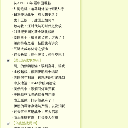
· 从APEC30年 看中国崛起
· 红海危机：哈马斯外溢+代理人行
· 日本侵华战争：有人想更名？
· 麦十五朗下，建国上如何？
· 放与收：江时代与习时代之比较
· 21世纪美国的新全球化战略
· 爱国者干下极音速匕首，厉害了！
· 越南待客之道：挂国旗有讲究
· 气球大叔布林肯之烦恼
· 仰天长啸：即生波音，何生空巴？
【美以伊战争2026】
· 阿川的伊朗烦恼：误判宫斗、骑虎
· 比较越战，预测伊朗战争结局
· 美国40年制裁：铸就伊朗打消耗战
· 中东漕运：054A护航四油轮
· 美伊战争：添酒回灯重开宴
· 美国战斧飞弹的储备与产能
· 懂王威武：打伊朗赢麻了！
· 伊朗的导弹存储与产能，以及消耗
· 过去五年三场战争：三大启示
· 懂王生财有道：打仗要人付费
【乌克兰战局19】