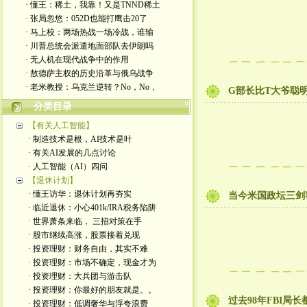
· 懂王：稀土，我靠！又是TNND稀土
· 张局忽悠：052D也能打鹰击20了
· 马上校：两场热战一场冷战，谁输
· 川普总统会派遣地面部队去伊朗吗
· 无人机在现代战争中的作用
· 敖德萨主权的历史沿革与俄乌战争
· 老米教授：乌克兰逆转？No，No，
G部长比T大爷聪
分类目录
【有关人工智能】
· 制造技术是根，AI技术是叶
· 有关AI发展的几点讨论
· 人工智能（AI）四问
【退休计划】
· 懂王访华：退休计划再夯实
当今米国政坛三剑
· 临近退休：小心401k/IRA税务陷阱
· 世界萧条来临， 三招对策在手
· 股市继续高涨，股票接着兑现
· 投资理财：财务自由，其实不难
· 投资理财：市场不确定，现金才为
· 投资理财：大兵团与游击队
· 投资理财：你最好的朋友就是。。
过去98年FBI局
· 投资理财：低调奢华与浮夸浪费