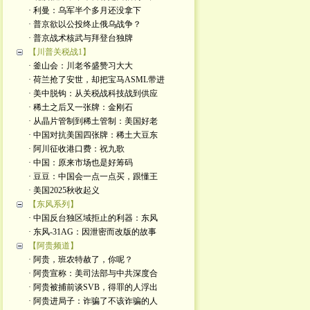
· 利曼：乌军半个多月还没拿下
· 普京欲以公投终止俄乌战争？
· 普京战术核武与拜登台独牌
【川普关税战1】
· 釜山会：川老爷盛赞习大大
· 荷兰抢了安世，却把宝马ASML带进
· 美中脱钩：从关税战科技战到供应
· 稀土之后又一张牌：金刚石
· 从晶片管制到稀土管制：美国好老
· 中国对抗美国四张牌：稀土大豆东
· 阿川征收港口费：祝九歌
· 中国：原来市场也是好筹码
· 豆豆：中国会一点一点买，跟懂王
· 美国2025秋收起义
【东风系列】
· 中国反台独区域拒止的利器：东风
· 东风-31AG：因泄密而改版的故事
【阿贵频道】
· 阿贵，班农特赦了，你呢？
· 阿贵宣称：美司法部与中共深度合
· 阿贵被捕前谈SVB，得罪的人浮出
· 阿贵进局子：诈骗了不该诈骗的人