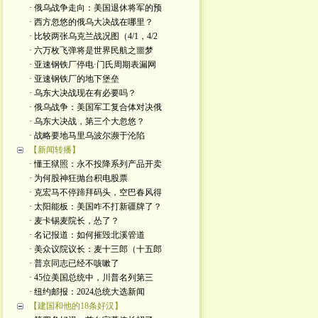
· 俄乌战争走向：美国退休将军的预
· 西方忽悠的俄乌大决战在哪里？
· 比较两张乌克兰战况图（4/1，4/2
· 六万枚飞弹将是世界民航之噩梦
· 亚速钢铁厂停电·门氏周期表漏网
· 亚速钢铁厂的地下堡垒
· 乌东大决战现在有必要吗？
· 俄乌战争：美国军工复合体对决俄
· 乌东大决战，第三个大忽悠？
· 战略要地马里乌波尔濒于沦陷
【新闻转播】
· 懂王狱照：永不投降系列产品开卖
· 为何股神狂抛台积电股票
· 克宏马不停蹄拜码头，空巴春风得
· 太阳能板：美国咋不打新疆牌了？
· 麦卡锡麦院长，怂了？
· 名记报道：如何摧毁北溪管道
· 美众议院议长：麦十三郎（十五郎
· 普京同志已经不咳嗽了
· 45位美国总统中，川普名列第三
· 纽约邮报：2024总统大选新闻
【建国和他的18条好汉】