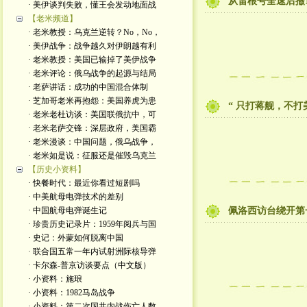
从雷根号全速后撤1
· 美伊谈判失败，懂王会发动地面战
【老米频道】
· 老米教授：乌克兰逆转？No，No，
· 美伊战争：战争越久对伊朗越有利
· 老米教授：美国已输掉了美伊战争
· 老米评论：俄乌战争的起源与结局
· 老萨讲话：成功的中国混合体制
· 芝加哥老米再抱怨：美国养虎为患
“ 只打蒋舰，不打
· 老米老杜访谈：美国联俄抗中，可
· 老米老萨交锋：深层政府，美国霸
· 老米漫谈：中国问题，俄乌战争，
· 老米如是说：征服还是催毁乌克兰
【历史小资料】
· 快餐时代：最近你看过短剧吗
· 中美航母电弹技术的差别
· 中国航母电弹诞生记
佩洛西访台绕开第
· 珍贵历史记录片：1959年阅兵与国
· 史记：外蒙如何脱离中国
· 联合国五常一年内试射洲际核导弹
· 卡尔森-普京访谈要点（中文版）
· 小资料：施琅
· 小资料：1982马岛战争
· 小资料：第二次国共内战伤亡人数