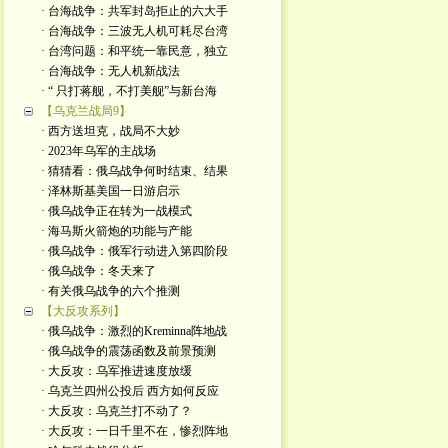
· 台海战争：共军封岛拒止的六大手
· 台海战争：三波无人机可耗尽台湾
· 台湾问题：和平统一靠民意，独立
· 台海战争：无人机新战法
· “ 只打蒋舰，不打美舰”与新台海
【乌克兰战局9】
· 西方送坦克，战局不大妙
· 2023年乌军的主战场
· 猜猜看：俄乌战争何时结束、结果
· 泽林斯基美国一日游启示
· 俄乌战争正在转为一战模式
· 海马斯火箭炮的功能与产能
· 俄乌战争：俄军行动进入第四阶段
· 俄乌战争：冬天来了
· 有关俄乌战争的六个推测
【大反攻系列】
· 俄乌战争：激烈的Kreminna阵地战
· 俄乌战争的震荡函数及前景预测
· 大反攻：乌军推进速度放缓
· 乌克兰四州公投后 西方如何反应
· 大反攻：乌克兰打不动了？
· 大反攻：一日千里不在，惨烈阵地