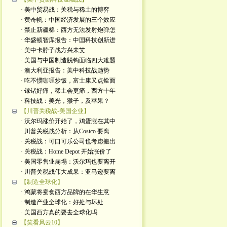
· 美中贸易战：关税与稀土的博弈
· 黄奇帆：中国经济发展的三个效应
· 禁止新疆棉：西方无法发射炮弹怎
· 华盛顿智库报告：中国科技创新进
· 美中卡脖子战方兴未艾
· 美国与中国制造脱钩面临四大难题
· 澳大利亚报告：美中科技战趋势
· 吃不惯咖喱炒饭，富士康又点烩面
· 镓锗好痛，稀土会更痛，西方十年
· 科技战：美光，猴子，及苹果？
【川普关税战-美国企业】
· 沃尔玛涨价开始了，鸡蛋涨在其中
· 川普关税战分析：从Costco 要离
· 关税战：可口可乐公司也考虑搬出
· 关税战：Home Depot 开始涨价了
· 美国零售业崩塌：沃尔玛也要离开
· 川普关税战伟大成果：亚马逊要离
【制造全球化】
· 鸿蒙将蚕食西方品牌的在华生意
· 制造产业全球化：好处与坏处
· 美国西方真的要去全球化吗
【笑看风云10】