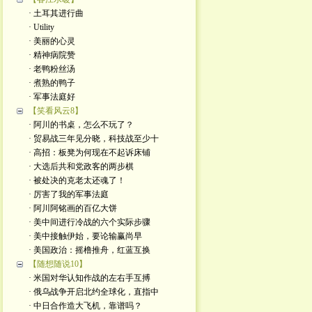
· 土耳其进行曲
· Utility
· 美丽的心灵
· 精神病院赞
· 老鸭粉丝汤
· 煮熟的鸭子
· 军事法庭好
【笑看风云8】
· 阿川的书桌，怎么不玩了？
· 贸易战三年见分晓，科技战至少十
· 高招：板凳为何现在不起诉床铺
· 大选后共和党政客的两步棋
· 被处决的克老太还魂了！
· 厉害了我的军事法庭
· 阿川阿铭画的百亿大饼
· 美中间进行冷战的六个实际步骤
· 美中接触伊始，要论输赢尚早
· 美国政治：摇橹推舟，红蓝互换
【随想随说10】
· 米国对华认知作战的左右手互搏
· 俄乌战争开启北约全球化，直指中
· 中日合作造大飞机，靠谱吗？