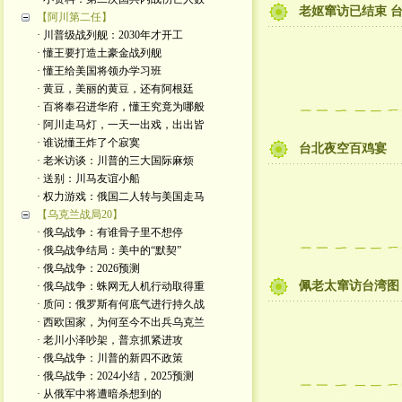
老妪窜访已结束 
【阿川第二任】
· 川普级战列舰：2030年才开工
· 懂王要打造土豪金战列舰
· 懂王给美国将领办学习班
· 黄豆，美丽的黄豆，还有阿根廷
· 百将奉召进华府，懂王究竟为哪般
· 阿川走马灯，一天一出戏，出出皆
· 谁说懂王炸了个寂寞
台北夜空百鸡宴
· 老米访谈：川普的三大国际麻烦
· 送别：川马友谊小船
· 权力游戏：俄国二人转与美国走马
【乌克兰战局20】
· 俄乌战争：有谁骨子里不想停
· 俄乌战争结局：美中的“默契”
· 俄乌战争：2026预测
佩老太窜访台湾图
· 俄乌战争：蛛网无人机行动取得重
· 质问：俄罗斯有何底气进行持久战
· 西欧国家，为何至今不出兵乌克兰
· 老川小泽吵架，普京抓紧进攻
· 俄乌战争：川普的新四不政策
· 俄乌战争：2024小结，2025预测
· 从俄军中将遭暗杀想到的