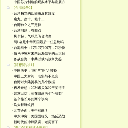
· 中国芯片制造的现实水平与发展方
【台海战争2】
· 台湾独立的四部曲及其难度
· 扁九、蔡十、赖十二
· 台湾独立之三定律
· 台湾问题，有四点
· 风乍起，气球又飞台湾岛
· 阿L会是中华民国最后一任总统吗
· 台海战争：1万10万100万，74秒快
· 俄乌冲突对未来台海战争的三大启
· 备战台海：中共以俄乌战争为鉴
【随想随说11】
· 中国历史：“国”与“匪”之转换
· 中国三大财阀：老实与不老实
· 台湾对大陆贸易的几个数据
· 再发奇想：2024诺贝尔和平奖得主
· 普京出访：意在组建两个“+联盟”
· 基辛格长寿的两个诀窍
· 马大叔玩银行
· 元首会面：美中和解？
· 中东冲突：美国面临又一场反恐战
· 新时代的冲锋队员，老厉害了
【美中贸易科技金融战】