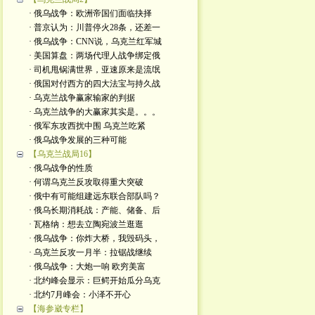
· 俄乌战争：欧洲帝国们面临抉择
· 普京认为：川普停火28条，还差一
· 俄乌战争：CNN说，乌克兰红军城
· 美国算盘：两场代理人战争绑定俄
· 司机甩锅满世界，亚速原来是流氓
· 俄国对付西方的四大法宝与持久战
· 乌克兰战争赢家输家的判据
· 乌克兰战争的大赢家其实是。。。
· 俄军东攻西扰中围 乌克兰吃紧
· 俄乌战争发展的三种可能
【乌克兰战局16】
· 俄乌战争的性质
· 何谓乌克兰反攻取得重大突破
· 俄中有可能组建远东联合部队吗？
· 俄乌长期消耗战：产能、储备、后
· 瓦格纳：想去立陶宛波兰逛逛
· 俄乌战争：你炸大桥，我毁码头，
· 乌克兰反攻一月半：拉锯战继续
· 俄乌战争：大炮一响 欧穷美富
· 北约峰会显示：巨鳄开始瓜分乌克
· 北约7月峰会：小泽不开心
【海参崴专栏】