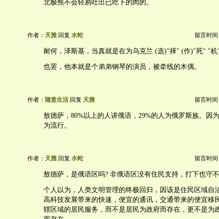
北极熊不会轻易吐出已吃下的肉的。
作者：
天雅
回复
水蛇
留言时间：20
耐何，泽斯基，当真就是在为乌克兰 (选)"择" (作)"死" "机"
也罢，他本就是个弟弟钢琴的演员，被牵线的木偶。
作者：
随意生活
回复
天雅
留言时间：20
敖德萨，80%以上的人讲俄语，29%的人为俄罗斯族。因
为流行。
作者：
天雅
回复
水蛇
留言时间：20
敖德萨，是俄语区吗? 非俄语区没有住民支持，打下也守
个人以为，人类文明管理的终极回归，因该是住民区域自
高科技发展带来的快速，便宜的通讯，交通带来的便宜移
辖区域的居民服务，而不是居民为政府而存在，更不是为政