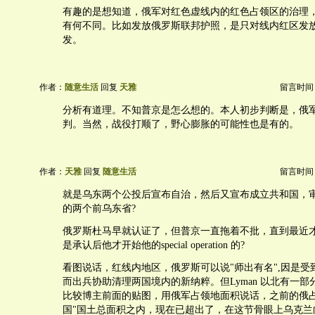
有趣的是想知道，俄军对红色虚线内的红色占领区的治理
有何不同。比如发放俄罗斯联邦护照，是只对线内红区发
发。
作者：
随意生活
回复
天雅
留言时间：20
分析有道理。不知普京是怎么想的。本人初步判断是，俄
判。当然，战役打顺了，野心膨胀的可能性也是有的。
作者：
天雅
回复
随意生活
留言时间：20
就是乌东两个公投后宣布自治，然后又宣布成立共和国，
的两个前乌东省?
俄罗斯杜马早就认证了，但普京一直拖着不批，直到最近
是承认后他才开始他的special operation 的?
看图说话，红线内地区，俄罗斯可以说"师出有名",因是受
而出兵协助清理两国境内的新纳粹。但Lyman 以北有一
比较博主前面的贴图，用俄军占领地面积说话，之前的俄占
国"国土总面积之内，现在已超出了，在这节骨眼上乌克兰