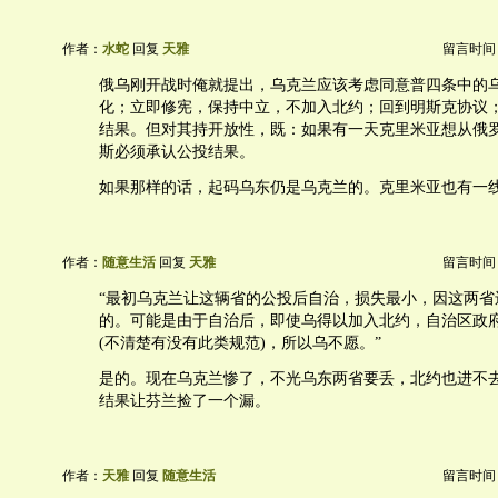
作者：
水蛇
回复
天雅
留言时间：20
俄乌刚开战时俺就提出，乌克兰应该考虑同意普四条中的
化；立即修宪，保持中立，不加入北约；回到明斯克协议
结果。但对其持开放性，既：如果有一天克里米亚想从俄
斯必须承认公投结果。
如果那样的话，起码乌东仍是乌克兰的。克里米亚也有一
作者：
随意生活
回复
天雅
留言时间：20
“最初乌克兰让这辆省的公投后自治，损失最小，因这两省
的。可能是由于自治后，即使乌得以加入北约，自治区政
(不清楚有没有此类规范)，所以乌不愿。”
是的。现在乌克兰惨了，不光乌东两省要丢，北约也进不
结果让芬兰捡了一个漏。
作者：
天雅
回复
随意生活
留言时间：20