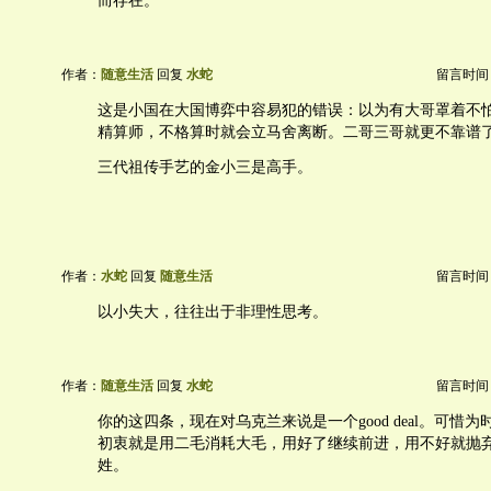
而存在。
作者：
随意生活
回复
水蛇
留言时间：20
这是小国在大国博弈中容易犯的错误：以为有大哥罩着不
精算师，不格算时就会立马舍离断。二哥三哥就更不靠谱
三代祖传手艺的金小三是高手。
作者：
水蛇
回复
随意生活
留言时间：20
以小失大，往往出于非理性思考。
作者：
随意生活
回复
水蛇
留言时间：20
你的这四条，现在对乌克兰来说是一个good deal。可惜
初衷就是用二毛消耗大毛，用好了继续前进，用不好就抛
姓。