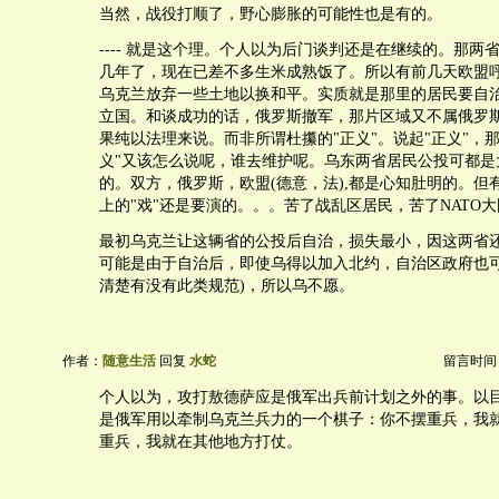
当然，战役打顺了，野心膨胀的可能性也是有的。
---- 就是这个理。个人以为后门谈判还是在继续的。那两
几年了，现在已差不多生米成熟饭了。所以有前几天欧盟
乌克兰放弃一些土地以换和平。实质就是那里的居民要自
立国。和谈成功的话，俄罗斯撤军，那片区域又不属俄罗
果纯以法理来说。而非所谓杜攥的"正义"。说起"正义"，
义"又该怎么说呢，谁去维护呢。乌东两省居民公投可都是
的。双方，俄罗斯，欧盟(德意，法),都是心知肚明的。但
上的"戏"还是要演的。。。苦了战乱区居民，苦了NATO
最初乌克兰让这辆省的公投后自治，损失最小，因这两省
可能是由于自治后，即使乌得以加入北约，自治区政府也可
清楚有没有此类规范)，所以乌不愿。
作者：
随意生活
回复
水蛇
留言时间：20
个人以为，攻打敖德萨应是俄军出兵前计划之外的事。以
是俄军用以牵制乌克兰兵力的一个棋子：你不摆重兵，我
重兵，我就在其他地方打仗。