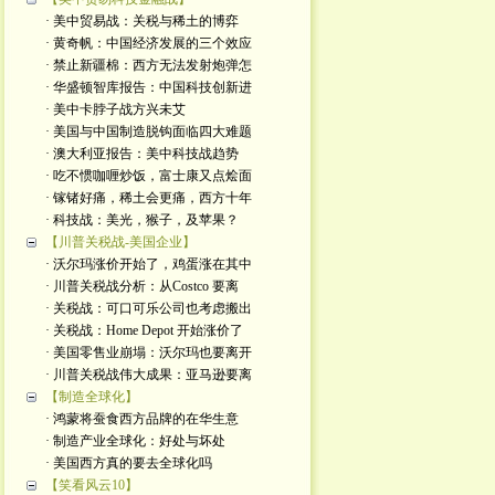
· 美中贸易战：关税与稀土的博弈
· 黄奇帆：中国经济发展的三个效应
· 禁止新疆棉：西方无法发射炮弹怎
· 华盛顿智库报告：中国科技创新进
· 美中卡脖子战方兴未艾
· 美国与中国制造脱钩面临四大难题
· 澳大利亚报告：美中科技战趋势
· 吃不惯咖喱炒饭，富士康又点烩面
· 镓锗好痛，稀土会更痛，西方十年
· 科技战：美光，猴子，及苹果？
【川普关税战-美国企业】
· 沃尔玛涨价开始了，鸡蛋涨在其中
· 川普关税战分析：从Costco 要离
· 关税战：可口可乐公司也考虑搬出
· 关税战：Home Depot 开始涨价了
· 美国零售业崩塌：沃尔玛也要离开
· 川普关税战伟大成果：亚马逊要离
【制造全球化】
· 鸿蒙将蚕食西方品牌的在华生意
· 制造产业全球化：好处与坏处
· 美国西方真的要去全球化吗
【笑看风云10】