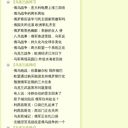
【乌克兰战局7】
· 俄乌战争：意大利电费上涨三四倍
· 俄乌战争的两长两短
· 俄罗斯应该学习民主国家而撤军吗
· 俄国关闭北溪 欧洲寒乱齐至
· 俄罗斯黑色幽默：美丽的女人 便
· 八月战事：俄军推进受阻，乌军反
· 俄乌战争：持久化与全球非美化
· 俄乌战争：两大联盟一个系统正在
· 乌克兰战争：欧洲经济江河日下
· 乌军再现花园口 炸堤水淹老百姓
【乌克兰战局6】
· 俄乌炮战：你轰赫尔松 我炸顿巴
· 欧盟通过购买能源支持俄罗斯打仗
· 预测俄军近期的三大任务
· 乌克兰武器黑市问题显现
· 有人说：冷静自信的普京回来了
· 双子城沦陷后 俄军往何处去？
· 利西昌斯克：口袋已扎起来了
· 利西昌斯克：西后门正在关闭
· 乌东双城记：俄军正在扎口袋
· 北顿涅茨克战役是俄乌战争的一个
【乌克兰战局4】