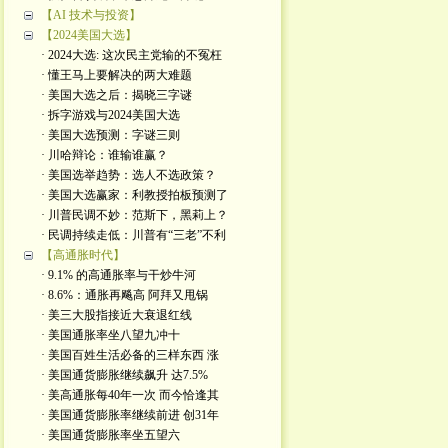
【AI 技术与投资】
【2024美国大选】
· 2024大选: 这次民主党输的不冤枉
· 懂王马上要解决的两大难题
· 美国大选之后：揭晓三字谜
· 拆字游戏与2024美国大选
· 美国大选预测：字谜三则
· 川哈辩论：谁输谁赢？
· 美国选举趋势：选人不选政策？
· 美国大选赢家：利教授拍板预测了
· 川普民调不妙：范斯下，黑莉上？
· 民调持续走低：川普有“三老”不利
【高通胀时代】
· 9.1% 的高通胀率与干炒牛河
· 8.6%：通胀再飚高 阿拜又甩锅
· 美三大股指接近大衰退红线
· 美国通胀率坐八望九冲十
· 美国百姓生活必备的三样东西 涨
· 美国通货膨胀继续飙升 达7.5%
· 美高通胀每40年一次 而今恰逢其
· 美国通货膨胀率继续前进 创31年
· 美国通货膨胀率坐五望六