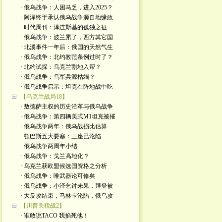
· 俄乌战争：人困马乏，进入2025？
· 阿泽终于承认俄乌战争源自地缘政
· 时代周刊：泽连斯基的孤独之征
· 俄乌战争：波兰累了，西方其它国
· 北溪事件一年后：俄国的天然气生
· 俄乌战争：北约教范条例过时了？
· 北约试探：乌克兰割地入帮？
· 俄乌战争：乌军兵源枯竭？
· 俄乌战争启示：坦克在阵地战中吃
【乌克兰战局18】
· 敖德萨主权的历史沿革与俄乌战争
· 俄乌战争：第四辆美式M1坦克被摧
· 俄乌战争两年：俄乌战损比估算
· 顿巴斯五大要塞：三座已沦陷
· 俄乌战争两周年小结
· 俄乌战争：戈兰高地化？
· 乌克兰获欧盟候选国资格之分析
· 俄乌战争：唯武器论可修矣
· 俄乌战争：小泽乞讨未果，拜登被
· 大反攻结束，马林卡沦陷，俄乌攻
【川普关税战2】
· 谁敢说TACO 我掐死他！