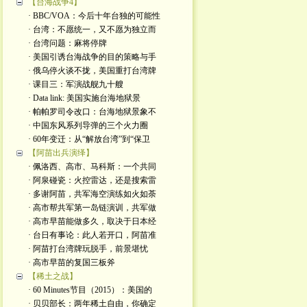
【台海战争4】
· BBC/VOA：今后十年台独的可能性
· 台湾：不愿统一，又不愿为独立而
· 台湾问题：麻将停牌
· 美国引诱台海战争的目的策略与手
· 俄乌停火谈不拢，美国重打台湾牌
· 课目三：军演战舰九十艘
· Data link: 美国实施台海地狱景
· 帕帕罗司令改口：台海地狱景象不
· 中国东风系列导弹的三个火力圈
· 60年变迁：从“解放台湾”到“保卫
【阿苗出兵演绎】
· 佩洛西、高市、马科斯：一个共同
· 阿泉碰瓷：火控雷达，还是搜索雷
· 多谢阿苗，共军海空演练如火如荼
· 高市帮共军第一岛链演训，共军做
· 高市早苗能做多久，取决于日本经
· 台日有事论：此人若开口，阿苗准
· 阿苗打台湾牌玩脱手，前景堪忧
· 高市早苗的复国三板斧
【稀土之战】
· 60 Minutes节目（2015）：美国的
· 贝贝部长：两年稀土自由，你确定