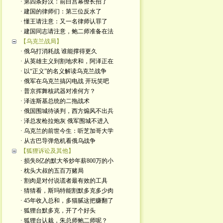
· 第四条好汉：前白宫幕僚长招了
· 建国的律师们：第三位反水了
· 懂王请注意：又一名律师认罪了
· 建国同志请注意，鲍二师准备在法
【乌克兰战局】
· 俄乌打消耗战 谁能撑得更久
· 从英雄主义到割地求和，阿泽正在
· 以“正义”的名义解读乌克兰战争
· 俄军在乌克兰搞闪电战 开玩笑吧
· 普京挥舞核武器对准何方？
· 泽连斯基总统的二拖战术
· 俄国围城待谈判，西方煽风不出兵
· 泽总发枪拉炮灰 俄军围城不进入
· 乌克兰的前世今生：听芝加哥大学
· 从古巴导弹危机看俄乌战争
【狐狸诉讼及其他】
· 损失8亿的默大爷炒年薪800万的小
· 枕头大叔的五百万赌局
· 割肉是对付说谎者最有效的工具
· 猜猜看，斯玛特能割默多克多少肉
· 45年收入总和，多猫腻这把赚翻了
· 狐狸台默多克，开了个好头
· 狐狸台认栽，朱总师鲍二师呢？