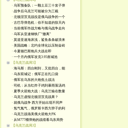
· 乌军预备队：一颗土豆三十发子弹
· 战争后乌克兰可能被分为三截
· 北顿涅茨克战役是俄乌战争的一个
· 古巴导弹危机：你不知道的惊天内
· 当前俄军作战方略与俄乌战争走向
· 乌军从亚速钢铁厂“撤离”
· 莫道亚速海床浅，鲨鱼条条破浪来
· 美国战略：北约全球化以压制金砖
· 今夏顿巴斯炮兵大战在即
· 一个月内俄军攻克3.95座城池
【乌克兰战局5】
· 海马斯：四台刚到，又批四台，能
· 乌东双城记：俄军正在扎口袋
· 俄军在乌东的大炮焦土战法
· 司机：从当红炸子鸡到暴雨落汤鸡
· 夏季火箭炮大战：乌克兰输在数量
· 乌克兰虚报北顿涅茨克战果？
· 就俄乌战争 西方开始出现不同声
· 氖气氪气，俄罗斯卡西方脖子的利
· 乌克兰战场美俄火箭炮大PK
· 从M777榴弹炮的战绩看乌东局势
【乌克兰战局3】