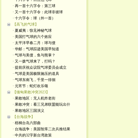
· 再一首十六字令：第三球
· 又一首十六字令：此球非彼球
· 十六字令：球（外一首）
【高飞的气球】
· 夏威夷：惊见神秘气球
· 美国打气球的六个效应
· 太平洋早春二月：球与债
· 华邮：气球踪迹美国早知道
· 气球与美债，鱼与熊掌？
· 又一拨气球来了，打吗？
· 提前庆祝众议院气球委员会成立
· 气球是美国极限施压的道具
· 气球东南飞，千里一徘徊
· 元宵节：蛇灯欢乐颂
【缅甸果敢冲突2023】
· 果敢地区：无人机炸老街
· 果敢冲突：看三兄弟联盟能玩出什
· 果敢地区三国演义
【台海战争】
· 梧桐台岛六部曲
· 台海战争：美国智库二次兵推结果
· 中共的32字新台湾政策