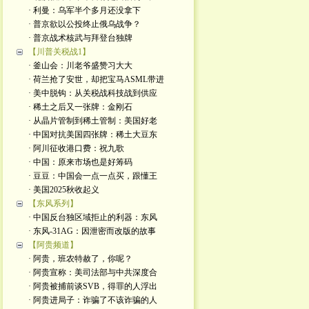
· 利曼：乌军半个多月还没拿下
· 普京欲以公投终止俄乌战争？
· 普京战术核武与拜登台独牌
【川普关税战1】
· 釜山会：川老爷盛赞习大大
· 荷兰抢了安世，却把宝马ASML带进
· 美中脱钩：从关税战科技战到供应
· 稀土之后又一张牌：金刚石
· 从晶片管制到稀土管制：美国好老
· 中国对抗美国四张牌：稀土大豆东
· 阿川征收港口费：祝九歌
· 中国：原来市场也是好筹码
· 豆豆：中国会一点一点买，跟懂王
· 美国2025秋收起义
【东风系列】
· 中国反台独区域拒止的利器：东风
· 东风-31AG：因泄密而改版的故事
【阿贵频道】
· 阿贵，班农特赦了，你呢？
· 阿贵宣称：美司法部与中共深度合
· 阿贵被捕前谈SVB，得罪的人浮出
· 阿贵进局子：诈骗了不该诈骗的人