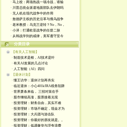
· 马上校：两场热战一场冷战，谁输
· 川普总统会派遣地面部队去伊朗吗
· 无人机在现代战争中的作用
· 敖德萨主权的历史沿革与俄乌战争
· 老米教授：乌克兰逆转？No，No，
· 小泽：打通欧亚战争的任督二脉
· 从韩战学到的戒律，美军遵守至今
分类目录
【有关人工智能】
· 制造技术是根，AI技术是叶
· 有关AI发展的几点讨论
· 人工智能（AI）四问
【退休计划】
· 懂王访华：退休计划再夯实
· 临近退休：小心401k/IRA税务陷阱
· 世界萧条来临， 三招对策在手
· 股市继续高涨，股票接着兑现
· 投资理财：财务自由，其实不难
· 投资理财：市场不确定，现金才为
· 投资理财：大兵团与游击队
· 投资理财：你最好的朋友就是。。
· 投资理财：低调奢华与浮夸浪费