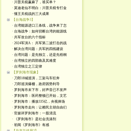
· 川普关税赢麻了，谁买单？
· 莫迪老仙不明白：川普关税专打金
· 懂王关税战的三大成果
【台海战争3】
· 台湾能源进口三条线，战争来了怎
· 台海战争：如何切断台湾的能源线
· 共军攻台的六个指标
· 2024军演A： 共军第二波打击的战
· 解决台湾问题：共军的四线建设
· 台湾问题：是先独立，还是先梧桐
· 台湾独立的四部曲及其难度
· 台湾独立之三定律
【罗刹海市现象】
· 刀郎18城巡演，三架马车狂奔
· 刀郎巡演爆棚，政府因势利导
· 罗刹海市未下市，好声音已不发声
· 罗刹海市：医药整顿已开始，文艺
· 罗刹海市：播放335亿，央视捧场
· 罗刹海市走向：让赖民主胡自由们
· 官媒评罗刹海市：一股清流
· 《罗刹海市》是社会洗涤剂
· 初闻《罗刹海市》有感
【乌克兰战局2】