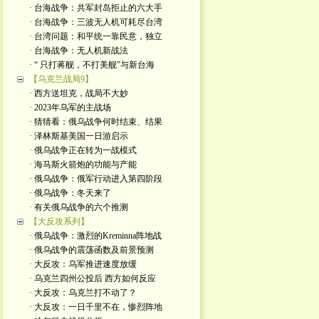
· 台海战争：共军封岛拒止的六大手
· 台海战争：三波无人机可耗尽台湾
· 台湾问题：和平统一靠民意，独立
· 台海战争：无人机新战法
· “ 只打蒋舰，不打美舰”与新台海
【乌克兰战局9】
· 西方送坦克，战局不大妙
· 2023年乌军的主战场
· 猜猜看：俄乌战争何时结束、结果
· 泽林斯基美国一日游启示
· 俄乌战争正在转为一战模式
· 海马斯火箭炮的功能与产能
· 俄乌战争：俄军行动进入第四阶段
· 俄乌战争：冬天来了
· 有关俄乌战争的六个推测
【大反攻系列】
· 俄乌战争：激烈的Kreminna阵地战
· 俄乌战争的震荡函数及前景预测
· 大反攻：乌军推进速度放缓
· 乌克兰四州公投后 西方如何反应
· 大反攻：乌克兰打不动了？
· 大反攻：一日千里不在，惨烈阵地