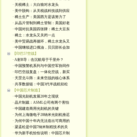
· 关税稀土：大白狼对水龙头
· 美中脱钩：从关税战科技战到供应
· 稀土生产：美国西方是该努力了
· 从晶片管制到稀土管制：美国好老
· 中国对抗美国四张牌：稀土大豆东
· 稀土：水龙头又关闭一点
· 美中贸易战再循环，稀土水龙头又
· 中国继续进口俄油，贝贝部长会加
【印巴57空战】
· A射B导：击沉航母于千里外？
· 中国预警机系列与中国空军协同作
· 印巴空战复盘：一体化空战，新买
· 天罡北斗阵：未来空战的核心体系
· 共享数据链：中国3代半战机轻松
【中国芯片制造】
· 中国光刻机发展20年之现状
· 晶片制裁：ASML公司有两个害怕
· 中国建造商用光刻机的关键
· 为何上海微电子28纳米光刻机推迟
· 为何中国十年内无法造出可商用的
· 梁孟松是中国7纳米制程技术的关
· 华为新手机恰恰说明：中国芯片制