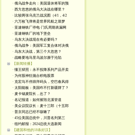
· 俄乌战争走向：美国退休将军的预
· 西方忽悠的俄乌大决战在哪里？
· 比较两张乌克兰战况图（4/1，4/2
· 六万枚飞弹将是世界民航之噩梦
· 亚速钢铁厂停电·门氏周期表漏网
· 亚速钢铁厂的地下堡垒
· 乌东大决战现在有必要吗？
· 俄乌战争：美国军工复合体对决俄
· 乌东大决战，第三个大忽悠？
· 战略要地马里乌波尔濒于沦陷
【新闻转播】
· 懂王狱照：永不投降系列产品开卖
· 为何股神狂抛台积电股票
· 克宏马不停蹄拜码头，空巴春风得
· 太阳能板：美国咋不打新疆牌了？
· 麦卡锡麦院长，怂了？
· 名记报道：如何摧毁北溪管道
· 美众议院议长：麦十三郎（十五郎
· 普京同志已经不咳嗽了
· 45位美国总统中，川普名列第三
· 纽约邮报：2024总统大选新闻
【建国和他的18条好汉】