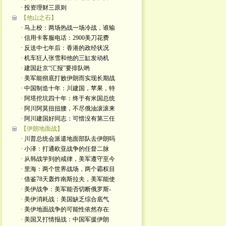
· 投资理财三原则
【他山之石】
· 马上校：两场热战一场冷战，谁输
· 信用卡客服电话：2900美刀花费
· 反送中七年后：香港的政经状况
· 机车狂人张雪和他的三缸发动机
· 建国赴京“汇报”要排队哟
· 美军能彻底打败伊朗而实现长期战
· 中国制造十年：川建国，苹果，特
· 阿塔挖坑四十年：终于有米国总统
· 阿川阿莫扭扭腰，不尽俄油滚滚来
· 阿川建国好同志：可惜没有第三任
【伊朗地面战】
· 川普总统会派遣地面部队去伊朗吗
· 小泽：打通欧亚战争的任督二脉
· 从韩战学到的戒律，美军遵守至今
· 里海：两个世界战场，两个霸权目
· 借鉴78天轰炸南斯拉夫，美军能使
· 美伊战争：美军能否切断俄罗斯-
· 美伊消耗战：美国缺乏综合底气
· 美伊地面战争的可能性依然存在
· 美国又打情报战：中国军援伊朗