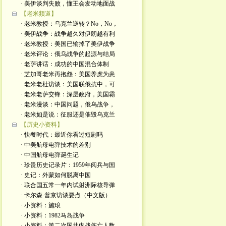
· 美伊谈判失败，懂王会发动地面战
【老米频道】
· 老米教授：乌克兰逆转？No，No，
· 美伊战争：战争越久对伊朗越有利
· 老米教授：美国已输掉了美伊战争
· 老米评论：俄乌战争的起源与结局
· 老萨讲话：成功的中国混合体制
· 芝加哥老米再抱怨：美国养虎为患
· 老米老杜访谈：美国联俄抗中，可
· 老米老萨交锋：深层政府，美国霸
· 老米漫谈：中国问题，俄乌战争，
· 老米如是说：征服还是催毁乌克兰
【历史小资料】
· 快餐时代：最近你看过短剧吗
· 中美航母电弹技术的差别
· 中国航母电弹诞生记
· 珍贵历史记录片：1959年阅兵与国
· 史记：外蒙如何脱离中国
· 联合国五常一年内试射洲际核导弹
· 卡尔森-普京访谈要点（中文版）
· 小资料：施琅
· 小资料：1982马岛战争
· 小资料：第二次国共内战伤亡人数