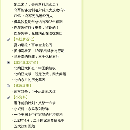
· 豹二来了，去莫斯科怎么走？
· 乌军能够复制哈尔科夫大反攻吗？
· CNN：乌军死伤近62万人
· 俄乌沙盘周年总结与2023年预测
· 巴赫姆特战役重要，谁说的？
· 巴赫姆特：瓦格纳正在收拢袋口
【马杜罗游记】
· 委内瑞拉：百年金山乞丐
· 抓捕马杜罗：150架战机参与行动
· 马杜洛的原罪：三千亿桶石油
【北约亚太扩张】
· 北约亚太扩张：中国的短板
· 北约亚太版：既定政策，四大问题
· 北约东扩的历史基因
【成语故事】
· 两军对垒：小不忍则乱大谋
【小资料】
· 退休前的计划：八部十六掌
· 小资料：东风系列导弹
· 一个美国上中产家庭的经济结构
· 2023年4月：二十国家通货膨胀率
· 五大汉奸回顾