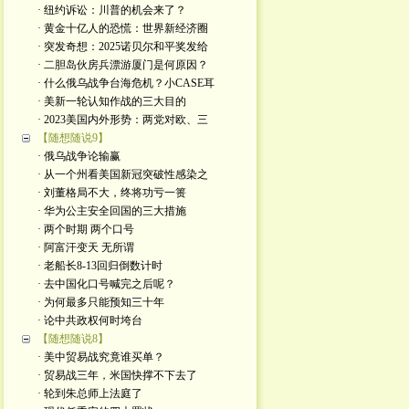
· 纽约诉讼：川普的机会来了？
· 黄金十亿人的恐慌：世界新经济圈
· 突发奇想：2025诺贝尔和平奖发给
· 二胆岛伙房兵漂游厦门是何原因？
· 什么俄乌战争台海危机？小CASE耳
· 美新一轮认知作战的三大目的
· 2023美国内外形势：两党对欧、三
【随想随说9】
· 俄乌战争论输赢
· 从一个州看美国新冠突破性感染之
· 刘董格局不大，终将功亏一篑
· 华为公主安全回国的三大措施
· 两个时期 两个口号
· 阿富汗变天 无所谓
· 老船长8-13回归倒数计时
· 去中国化口号喊完之后呢？
· 为何最多只能预知三十年
· 论中共政权何时垮台
【随想随说8】
· 美中贸易战究竟谁买单？
· 贸易战三年，米国快撑不下去了
· 轮到朱总师上法庭了