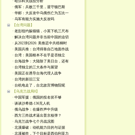
· 哈尔科夫战役分析
· 俄军：兵败三千里，退守顿巴斯
· 华邮：大反攻中乌俄伤亡为五比一
· 乌军有能力实施大反攻吗
【台湾问题】
· 老彭纽约躲猫猫，小英下机三尺布
· 解决台湾问题并非当前中国的迫切
· 从2023到2026: 美推迟中共梧桐时
· 美国兵推：台湾得靠自己地面作战
· 台湾：美国根本不在乎是否独立
· 台海战争：大陆除了美日台，还有
· 台湾独立的三大条件与展望
· 美国正在诱导台海代理人战争
· 台湾的新旧三宝
· 台机电走了，台北故宫博物院呢
【乌克兰战局8】
· 中国军援：俄国的投名状不够
· 谈谈沙希德-136无人机
· 俄乌战争：在爆炸声中升级
· 西方三炸战术逼出普京核弹？
· 乌克兰战争七个月战况图
· 北溪爆破：动机能力目的与证据
· 北溪被炸，下个目标是西伯利亚力