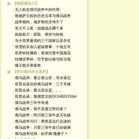
【随想随说12】
· 无人机在现代战争中的作用
· 敖德萨主权的历史沿革与俄乌战争
· 战争期间，俄罗斯经济垮不了
· 东大不上套：战狼战怂哪个多
· 执政权力：获取、维持与转移
· 当今世界最强的三个国家以及存在
· 张雪机车加入超级赛事，十场五夺
· 世界杯转播权：香港印度中国愿花
· 转播世界杯：空手套白狼与拒当冤
· 懂王怒斥章家敦
【阿川俄乌停火系列】
· 俄乌战局：看云卷云舒，等水落石
· 双普会谈后的俄乌战争：三个关键
· 双普会谈：重点其实是。。。
· 双普会谈：预测普京的DOS和DON&#
· 俄乌战争三年半有感
· 俄乌战争：谁不意愿立即结束？
· 俄乌战争：阿川第三张牛皮又吹破
· 俄乌战争2025：果然是边打边谈的
· 俄乌战争：川普三张牛皮已吹破俩
· 俄乌战争结局：剁手脚 嘎腰子？