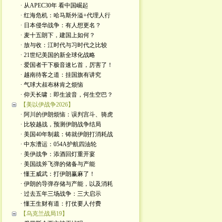
· 从APEC30年 看中国崛起
· 红海危机：哈马斯外溢+代理人行
· 日本侵华战争：有人想更名？
· 麦十五朗下，建国上如何？
· 放与收：江时代与习时代之比较
· 21世纪美国的新全球化战略
· 爱国者干下极音速匕首，厉害了！
· 越南待客之道：挂国旗有讲究
· 气球大叔布林肯之烦恼
· 仰天长啸：即生波音，何生空巴？
【美以伊战争2026】
· 阿川的伊朗烦恼：误判宫斗、骑虎
· 比较越战，预测伊朗战争结局
· 美国40年制裁：铸就伊朗打消耗战
· 中东漕运：054A护航四油轮
· 美伊战争：添酒回灯重开宴
· 美国战斧飞弹的储备与产能
· 懂王威武：打伊朗赢麻了！
· 伊朗的导弹存储与产能，以及消耗
· 过去五年三场战争：三大启示
· 懂王生财有道：打仗要人付费
【乌克兰战局19】