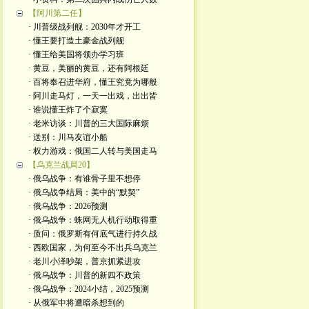
【阿川第二任】
· 川普级战列舰：2030年才开工
· 懂王要打造土豪金战列舰
· 懂王给美国将领办学习班
· 黄豆，美丽的黄豆，还有阿根廷
· 百将奉召进华府，懂王究竟为哪般
· 阿川走马灯，一天一出戏，出出皆
· 谁说懂王炸了个寂寞
· 老米访谈：川普的三大国际麻烦
· 送别：川马友谊小船
· 权力游戏：俄国二人转与美国走马
【乌克兰战局20】
· 俄乌战争：有谁骨子里不想停
· 俄乌战争结局：美中的“默契”
· 俄乌战争：2026预测
· 俄乌战争：蛛网无人机行动取得重
· 质问：俄罗斯有何底气进行持久战
· 西欧国家，为何至今不出兵乌克兰
· 老川小泽吵架，普京抓紧进攻
· 俄乌战争：川普的新四不政策
· 俄乌战争：2024小结，2025预测
· 从俄军中将遭暗杀想到的