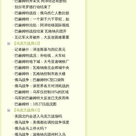
· 巴赫姆特并未失 阿泽转还有妙招
· 别尔哥罗德行动结束了
· 巴赫姆特战役：俄乌伤亡人数比较
· 巴赫姆特：一个厨子六千罪犯，如
· 巴赫姆特沦陷：阿泽转移国际视线
· 巴赫姆特战役结束 瓦格纳兵团开
· 五亿军火库被炸，大反攻困难重重
【乌克兰战局12】
· 记者赫什：泽连斯基与四亿美元
· 巴赫姆特战况：补给线，火车站
· 巴赫姆特地下城：大号亚速钢铁厂
· 巴赫姆特：瓦格纳南北会师城中央
· 巴赫姆特：瓦格纳控制市政大楼
· 俄乌战争：巴赫姆特C型口袋阵
· 俄乌战争：谈世界各方对消耗战的
· 巴赫姆特：乌军仅控制16%的区域
· 乌军的巴赫姆特大反攻已无疾而终
· 巴赫姆特：3月27日战况图
【乌克兰战局11】
· 美国北约会进入乌克兰战场吗
· 俄乌战争：美俄都在调控战争强度
· 俄乌会马上停火吗？
· 俄乌战争：波格纳兵团何时入乌