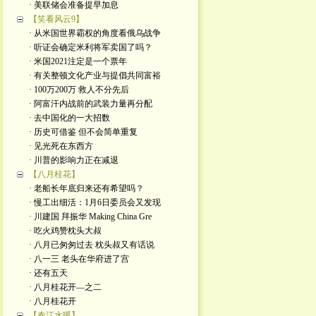
· 美联储会准备提早加息
【笑看风云9】
· 从米国世界霸权的角度看俄乌战争
· 听证会确定米利将军卖国了吗？
· 米国2021注定是一个票年
· 有关整顿文化产业与提倡共同富裕
· 100万200万 救人不分先后
· 阿富汗内战前的武装力量再分配
· 去中国化的一大招数
· 历史可借鉴 但不会简单重复
· 见光死在东西方
· 川普的影响力正在减退
【八月桂花】
· 老船长年底归来还有希望吗？
· 慢工出细活：1月6日委员会又发现
· 川建国 拜振华 Making China Gre
· 吃火鸡赞枕头大叔
· 八月已匆匆过去 枕头叔又有话说
· 八一三 老头在华府进了宫
· 还有五天
· 八月桂花开—之二
· 八月桂花开
【春江水暖】