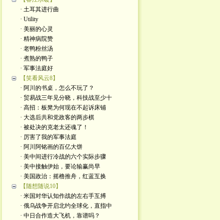
· 土耳其进行曲
· Utility
· 美丽的心灵
· 精神病院赞
· 老鸭粉丝汤
· 煮熟的鸭子
· 军事法庭好
【笑看风云8】
· 阿川的书桌，怎么不玩了？
· 贸易战三年见分晓，科技战至少十
· 高招：板凳为何现在不起诉床铺
· 大选后共和党政客的两步棋
· 被处决的克老太还魂了！
· 厉害了我的军事法庭
· 阿川阿铭画的百亿大饼
· 美中间进行冷战的六个实际步骤
· 美中接触伊始，要论输赢尚早
· 美国政治：摇橹推舟，红蓝互换
【随想随说10】
· 米国对华认知作战的左右手互搏
· 俄乌战争开启北约全球化，直指中
· 中日合作造大飞机，靠谱吗？