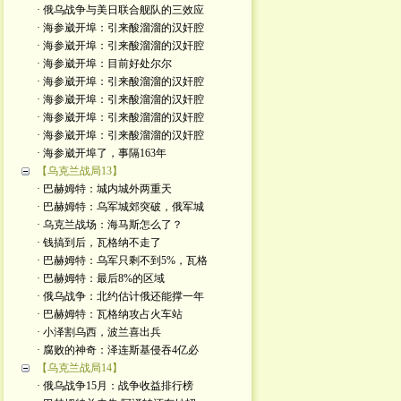
· 俄乌战争与美日联合舰队的三效应
· 海参崴开埠：引来酸溜溜的汉奸腔
· 海参崴开埠：引来酸溜溜的汉奸腔
· 海参崴开埠：目前好处尔尔
· 海参崴开埠：引来酸溜溜的汉奸腔
· 海参崴开埠：引来酸溜溜的汉奸腔
· 海参崴开埠：引来酸溜溜的汉奸腔
· 海参崴开埠：引来酸溜溜的汉奸腔
· 海参崴开埠了，事隔163年
【乌克兰战局13】
· 巴赫姆特：城内城外两重天
· 巴赫姆特：乌军城郊突破，俄军城
· 乌克兰战场：海马斯怎么了？
· 钱搞到后，瓦格纳不走了
· 巴赫姆特：乌军只剩不到5%，瓦格
· 巴赫姆特：最后8%的区域
· 俄乌战争：北约估计俄还能撑一年
· 巴赫姆特：瓦格纳攻占火车站
· 小泽割乌西，波兰喜出兵
· 腐败的神奇：泽连斯基侵吞4亿必
【乌克兰战局14】
· 俄乌战争15月：战争收益排行榜