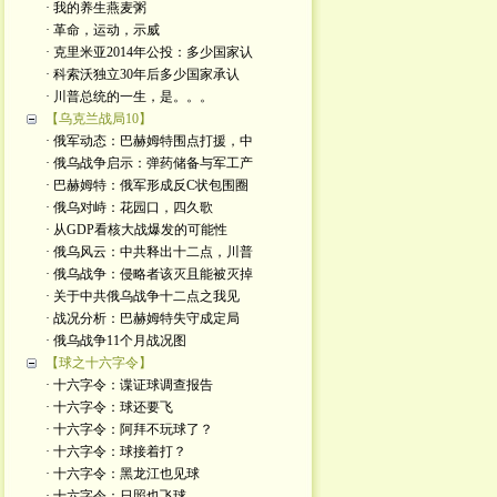
· 我的养生燕麦粥
· 革命，运动，示威
· 克里米亚2014年公投：多少国家认
· 科索沃独立30年后多少国家承认
· 川普总统的一生，是。。。
【乌克兰战局10】
· 俄军动态：巴赫姆特围点打援，中
· 俄乌战争启示：弹药储备与军工产
· 巴赫姆特：俄军形成反C状包围圈
· 俄乌对峙：花园口，四久歌
· 从GDP看核大战爆发的可能性
· 俄乌风云：中共释出十二点，川普
· 俄乌战争：侵略者该灭且能被灭掉
· 关于中共俄乌战争十二点之我见
· 战况分析：巴赫姆特失守成定局
· 俄乌战争11个月战况图
【球之十六字令】
· 十六字令：谍证球调查报告
· 十六字令：球还要飞
· 十六字令：阿拜不玩球了？
· 十六字令：球接着打？
· 十六字令：黑龙江也见球
· 十六字令：日照也飞球