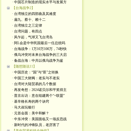
· 中国芯片制造的现实水平与发展方
【台海战争2】
· 台湾独立的四部曲及其难度
· 扁九、蔡十、赖十二
· 台湾独立之三定律
· 台湾问题，有四点
· 风乍起，气球又飞台湾岛
· 阿L会是中华民国最后一任总统吗
· 台海战争：1万10万100万，74秒快
· 俄乌冲突对未来台海战争的三大启
· 备战台海：中共以俄乌战争为鉴
【随想随说11】
· 中国历史：“国”与“匪”之转换
· 中国三大财阀：老实与不老实
· 台湾对大陆贸易的几个数据
· 再发奇想：2024诺贝尔和平奖得主
· 普京出访：意在组建两个“+联盟”
· 基辛格长寿的两个诀窍
· 马大叔玩银行
· 元首会面：美中和解？
· 中东冲突：美国面临又一场反恐战
· 新时代的冲锋队员，老厉害了
【美中贸易科技金融战】