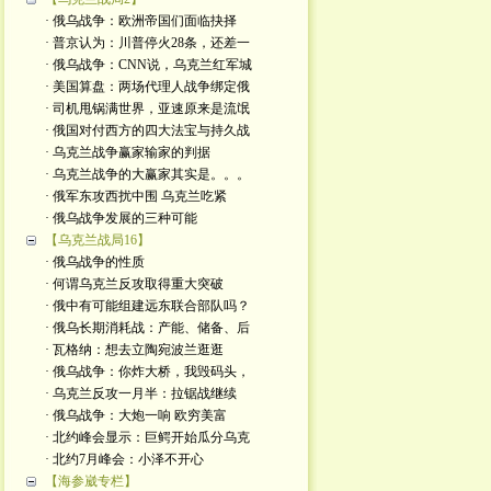
· 俄乌战争：欧洲帝国们面临抉择
· 普京认为：川普停火28条，还差一
· 俄乌战争：CNN说，乌克兰红军城
· 美国算盘：两场代理人战争绑定俄
· 司机甩锅满世界，亚速原来是流氓
· 俄国对付西方的四大法宝与持久战
· 乌克兰战争赢家输家的判据
· 乌克兰战争的大赢家其实是。。。
· 俄军东攻西扰中围 乌克兰吃紧
· 俄乌战争发展的三种可能
【乌克兰战局16】
· 俄乌战争的性质
· 何谓乌克兰反攻取得重大突破
· 俄中有可能组建远东联合部队吗？
· 俄乌长期消耗战：产能、储备、后
· 瓦格纳：想去立陶宛波兰逛逛
· 俄乌战争：你炸大桥，我毁码头，
· 乌克兰反攻一月半：拉锯战继续
· 俄乌战争：大炮一响 欧穷美富
· 北约峰会显示：巨鳄开始瓜分乌克
· 北约7月峰会：小泽不开心
【海参崴专栏】