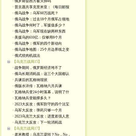
· 俄罗斯会西方被灭掉吗
· 普京愿共享克里米亚：《每日邮报
· 俄乌战争：乌军60万战死？
· 俄乌战争：过去18个月俄军占领地
· 俄乌战争何时了，军援值多少？
· 俄乌战争：乌军现在缺两样东西
· 美援乌的610亿：仅够用8个月
· 俄乌战争：俄军的四个新动向
· 俄乌战争地图：25个月边界线之变
· 俄式绞肉机战法
【乌克兰战局15】
· 战争期间，俄罗斯经济垮不了
· 俄乌长期消耗战：这三个大国都认
· 兵谏后的瓦格纳现状
· 俄版水浒传：瓦格纳六月兵谏
· 瓦格纳兵变24小时落幕，说明了什
· 瓦格纳兵变能撑多久？
· 2023大反攻：俄军防守的四个法宝
· 乌军大反攻：弹药只够一个月
· 2023乌克兰大反攻：进度差强人意
· 乌克兰大反攻：下一轮消耗战
【乌克兰战局17】
· 老米教授：乌克兰逆转？No，No，